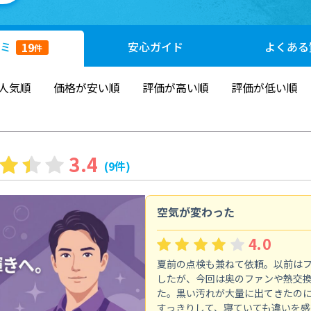
ミ
安心
ガイド
よくある
19
件
人気順
価格が安い順
評価が高い順
評価が低い順
3.4
(9件)
空気が変わった
4.0
夏前の点検も兼ねて依頼。以前は
したが、今回は奥のファンや熱交
た。黒い汚れが大量に出てきたの
すっきりして、寝ていても違いを感