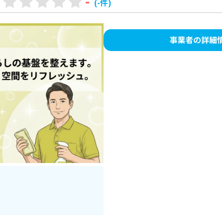
-
(-件)
事業者の詳細