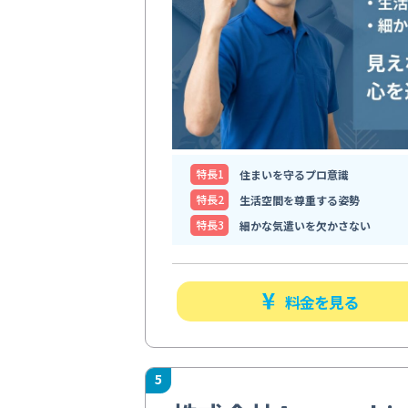
特⻑1
住まいを守るプロ意識
特⻑2
生活空間を尊重する姿勢
特⻑3
細かな気遣いを欠かさない
料金を見る
5