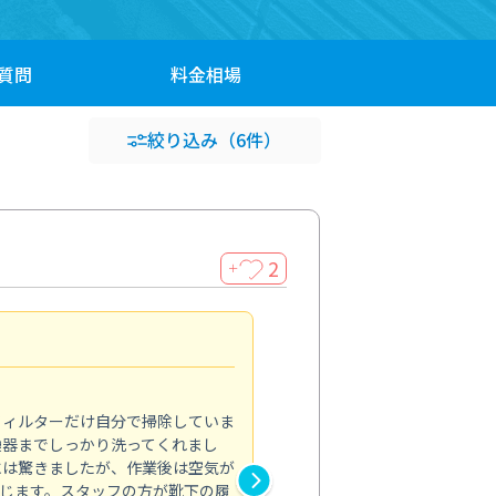
質問
料金
相場
絞り込み
（6件）
2
＋
浴室が明るく
5.0
フィルターだけ自分で掃除していま
掃除しても取れなかったカビや
換器までしっかり洗ってくれまし
がプロ。浴室が明るく感じるほ
には驚きましたが、作業後は空気が
の説明も丁寧で安心できました
じます。スタッフの方が靴下の履
と気分も全然違います。