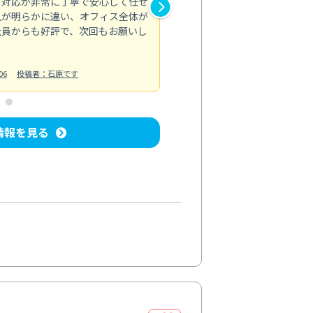
の対応が非常に丁寧で安心して任せ
もスムーズに進行。頑固な汚れ
風が明らかに違い、オフィス全体が
生まれ変わりました。料金も納
社員からも好評で、次回もお願いし
ています。
お風呂清掃
投稿日：2024/06/18
投
06
投稿者：石原です
情報を見る