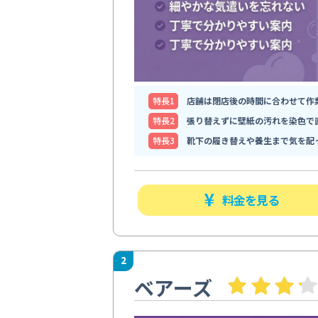
特⻑1
店舗は閉店後の時間に合わせて作
特⻑2
張り替えずに壁紙の汚れを染色で
特⻑3
靴下の履き替えや養生まで気を配
料金を見る
2
ベアーズ