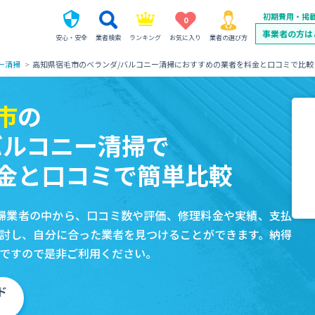
初期費用・掲
0
事業者の方は
安心・安全
業者検索
ランキング
お気に入り
業者の選び方
ー清掃
高知県宿毛市のベランダ/バルコニー清掃におすすめの業者を料金と口コミで比較
市
の
バルコニー清掃で
金と口コミで簡単比較
掃業者の中から、口コミ数や評価、修理料金や実績、支払
討し、自分に合った業者を見つけることができます。納得
ですので是非ご利用ください。
ド