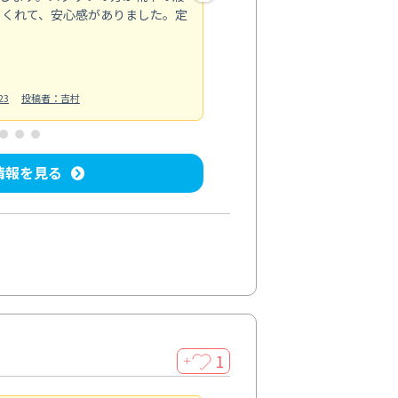
てくれて、安心感がありました。定
お風呂清掃
投稿日：2025/02/12
投
23
投稿者：吉村
情報を見る
1
＋