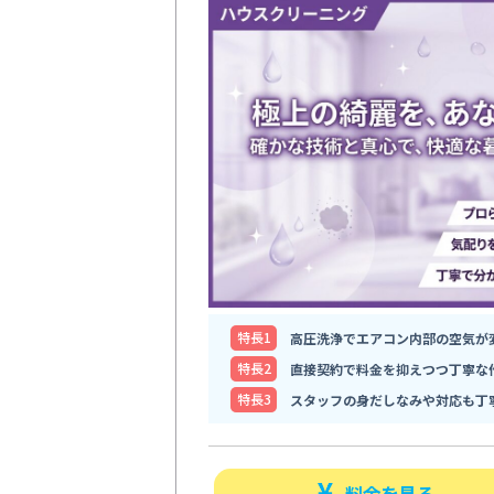
特⻑1
高圧洗浄でエアコン内部の空気が
特⻑2
直接契約で料金を抑えつつ丁寧な
特⻑3
スタッフの身だしなみや対応も丁
料金を見る