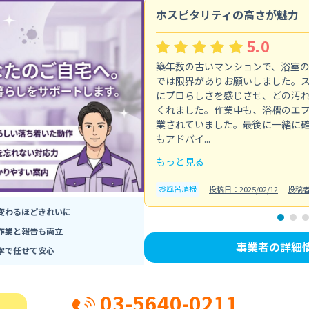
ホスピタリティの高さが魅力
5.0
築年数の古いマンションで、浴室
では限界がありお願いしました。
にプロらしさを感じさせ、どの汚
くれました。作業中も、浴槽のエ
業されていました。最後に一緒に
もアドバイ...
もっと見る
お風呂清掃
投稿日：2025/02/12
投稿
変わるほどきれいに
作業と報告も両立
事業者の詳細
寧で任せて安心
03-5640-0211