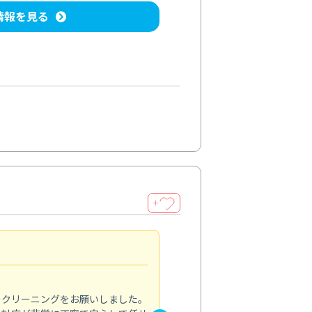
情報を見る
＋
納得のサービス
5.0
のクリーニングをお願いしました。
浴室の清掃を依頼しました。ス