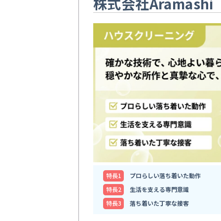
株式会社Aramashi
特⻑1
プロらしい落ち着いた動作
特⻑2
生活を支える専門意識
特⻑3
落ち着いた丁寧な接客