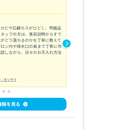
法人利用
5.0
のカビや石鹸カスがひどく、市販品
会社のトイレと洗面台清掃をス
スタッフの方は、事前説明からすで
てはオフィス対応が雑なところ
れがどう落ちるのかを丁寧に教えて
なみから言葉遣い、作業マナー
プロン内や排水口の奥まで丁寧に作
心して任せられました。
確認しながら、日々のお手入れ方法
トイレ清掃
投稿日：2024/09/09
投
者：モリヤマ
情報を見る