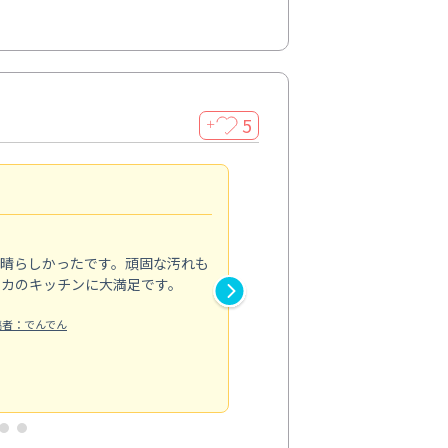
5
＋
親切で丁寧な作業
5.0
素晴らしかったです。頑固な汚れも
スタッフの方は非常に親切で、
ピカのキッチンに大満足です。
き安心感がありました。エアコ
り快適に感じています。丁寧な
稿者：でんでん
エアコンクリーニング
投稿日：2024/