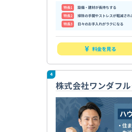
特⻑1
設備・建材が長持ちする
特⻑2
掃除の手間やストレスが軽減され
特⻑3
日々のお手入れがラクになる
料金を見る
4
株式会社ワンダフル