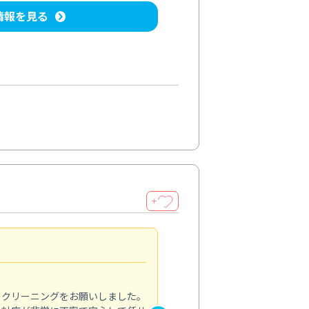
情報を見る
＋
納得のサービス
5.0
のクリーニングをお願いしました。
浴室の清掃を依頼しました。ス