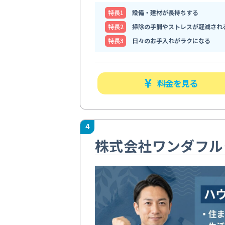
特⻑1
設備・建材が長持ちする
特⻑2
掃除の手間やストレスが軽減され
特⻑3
日々のお手入れがラクになる
料金を見る
4
株式会社ワンダフル