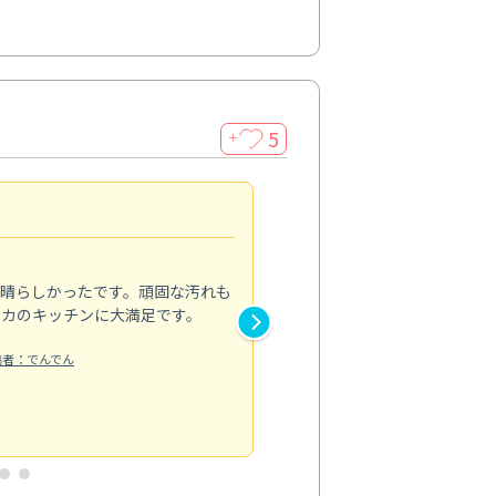
5
＋
親切で丁寧な作業
5.0
素晴らしかったです。頑固な汚れも
スタッフの方は非常に親切で、
ピカのキッチンに大満足です。
き安心感がありました。エアコ
り快適に感じています。丁寧な
稿者：でんでん
エアコンクリーニング
投稿日：2024/