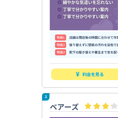
特⻑1
店舗は閉店後の時間に合わせて作
特⻑2
張り替えずに壁紙の汚れを染色で
特⻑3
靴下の履き替えや養生まで気を配
料金を見る
2
ベアーズ