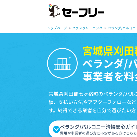
トップページ
ハウスクリーニング
ベランダ/バルコニ
宮城県刈田
ベランダ/
事業者を料
宮城県刈田郡七ヶ宿町のベランダ/バル
績、支払い方法やアフターフォローなど
す。納得できる業者を自分で選びたい方
ベランダ/バルコニー清掃安心ガイ
費用や事業者の選び方に不安がある方はこちら