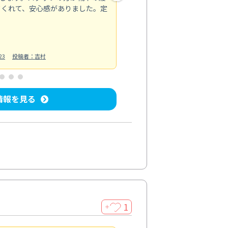
てくれて、安心感がありました。定
お風呂清掃
投稿日：2025/02/12
投
23
投稿者：吉村
情報を見る
1
＋