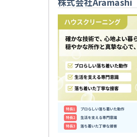
株式会社Aramashi
特⻑1
プロらしい落ち着いた動作
特⻑2
生活を支える専門意識
特⻑3
落ち着いた丁寧な接客