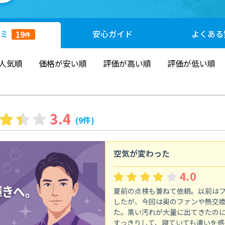
ミ
安心
ガイド
よくある
19
件
人気順
価格が安い順
評価が高い順
評価が低い順
3.4
(9件)
空気が変わった
4.0
夏前の点検も兼ねて依頼。以前は
したが、今回は奥のファンや熱交
た。黒い汚れが大量に出てきたの
すっきりして、寝ていても違いを感