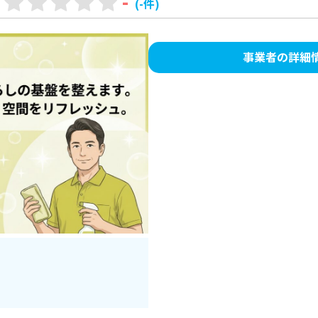
-
(-件)
事業者の詳細