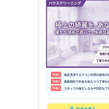
特⻑1
高圧洗浄でエアコン内部の空気が
特⻑2
直接契約で料金を抑えつつ丁寧な
特⻑3
スタッフの身だしなみや対応も丁
料金を見る