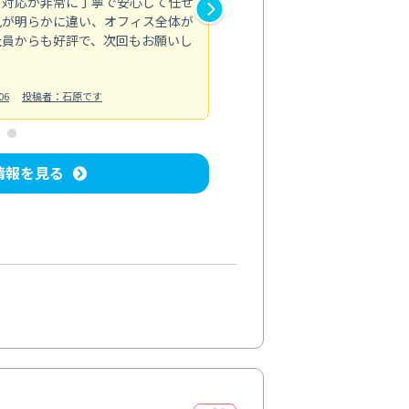
の対応が非常に丁寧で安心して任せ
もスムーズに進行。頑固な汚れ
風が明らかに違い、オフィス全体が
生まれ変わりました。料金も納
社員からも好評で、次回もお願いし
ています。
お風呂清掃
投稿日：2024/06/18
投
06
投稿者：石原です
情報を見る