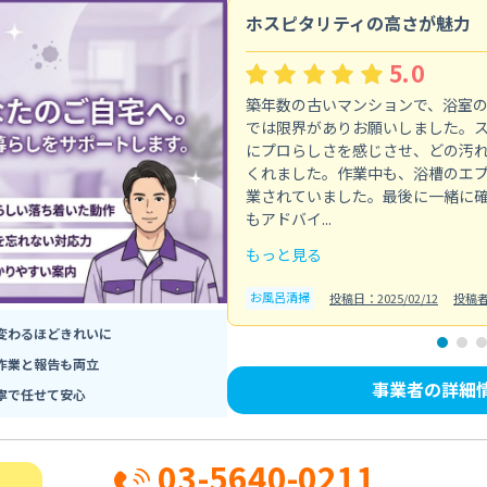
ホスピタリティの高さが魅力
5.0
築年数の古いマンションで、浴室
では限界がありお願いしました。
にプロらしさを感じさせ、どの汚
くれました。作業中も、浴槽のエ
業されていました。最後に一緒に
もアドバイ...
もっと見る
お風呂清掃
投稿日：2025/02/12
投稿
変わるほどきれいに
作業と報告も両立
事業者の詳細
寧で任せて安心
03-5640-0211