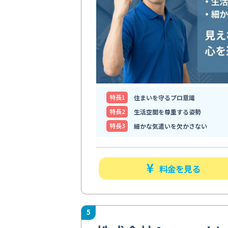
特⻑1
住まいを守るプロ意識
特⻑2
生活空間を尊重する姿勢
特⻑3
細かな気遣いを欠かさない
料金を見る
5