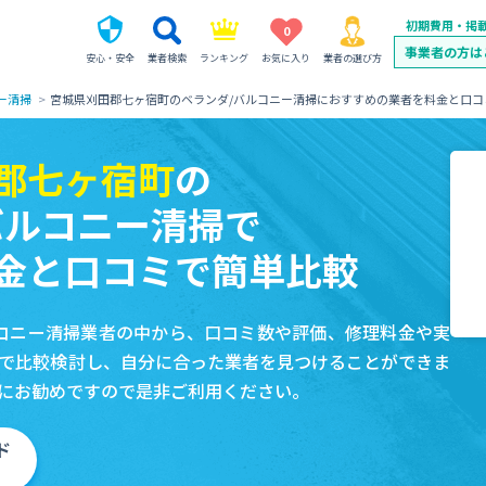
初期費用・掲
0
事業者の方は
安心・安全
業者検索
ランキング
お気に入り
業者の選び方
ー清掃
宮城県刈田郡七ヶ宿町のベランダ/バルコニー清掃におすすめの業者を料金と口コ
郡七ヶ宿町
の
バルコニー清掃で
金と口コミで簡単比較
コニー清掃業者の中から、口コミ数や評価、修理料金や実
で比較検討し、自分に合った業者を見つけることができま
にお勧めですので是非ご利用ください。
ド