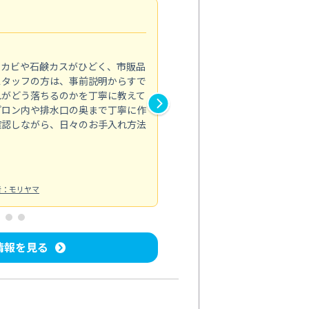
法人利用
5.0
のカビや石鹸カスがひどく、市販品
会社のトイレと洗面台清掃をス
スタッフの方は、事前説明からすで
てはオフィス対応が雑なところ
れがどう落ちるのかを丁寧に教えて
なみから言葉遣い、作業マナー
プロン内や排水口の奥まで丁寧に作
心して任せられました。
確認しながら、日々のお手入れ方法
トイレ清掃
投稿日：2024/09/09
投
者：モリヤマ
情報を見る