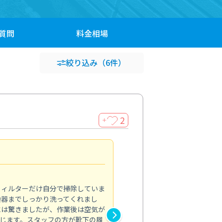
質問
料金
相場
絞り込み
（6件）
2
＋
浴室が明るく
5.0
フィルターだけ自分で掃除していま
掃除しても取れなかったカビや
換器までしっかり洗ってくれまし
がプロ。浴室が明るく感じるほ
には驚きましたが、作業後は空気が
の説明も丁寧で安心できました
じます。スタッフの方が靴下の履
と気分も全然違います。