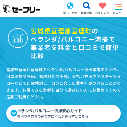
0
安心・安全
業者検索
お気に入り
メニュー
宮城県亘理郡亘理町
の
ベランダ/バルコニー清掃で
事業者を料金と口コミで簡単
比較
宮城県亘理郡亘理町のベランダ/バルコニー清掃業者の中から、
口コミ数や評価、修理料金や実績、支払い方法やアフターフォ
ローなどで比較検討し、自分に合った業者を見つけることがで
きます。納得できる業者を自分で選びたい方にお勧めですので
是非ご利用ください。
ベランダ/バルコニー清掃安心ガイド
費用や事業者の選び方に不安がある方はこちら