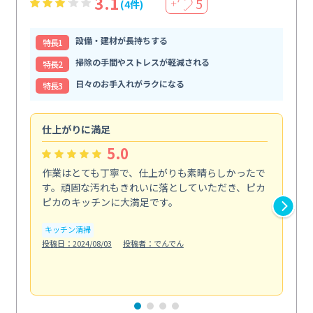
3.1
5
(4件)
＋
設備・建材が長持ちする
特⻑1
掃除の手間やストレスが軽減される
特⻑2
日々のお手入れがラクになる
特⻑3
仕上がりに満足
親
5.0
作業はとても丁寧で、仕上がりも素晴らしかったで
ス
す。頑固な汚れもきれいに落としていただき、ピカ
説
ピカのキッチンに大満足です。
の
い...
キッチン清掃
も
投稿日：2024/08/03
投稿者：でんでん
エ
投稿日