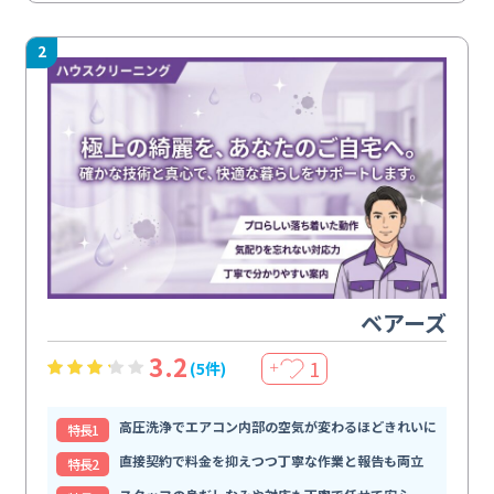
2
ベアーズ
3.2
1
(5件)
＋
高圧洗浄でエアコン内部の空気が変わるほどきれいに
特⻑1
直接契約で料金を抑えつつ丁寧な作業と報告も両立
特⻑2