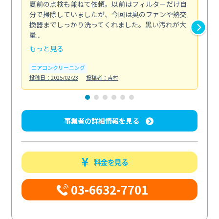
夏前の点検も兼ねて依頼。以前はフィルターだけ自
掃
分で掃除していましたが、今回は奥のファンや熱交
た
換器までしっかり洗ってくれました。黒い汚れが大
キ
量...
安...
もっと見る
も
エアコンクリーニング
お
投稿日：2025/02/23
投稿者：吉村
投稿日
事業者の詳細情報を見る
料金を見る
03-6632-7701