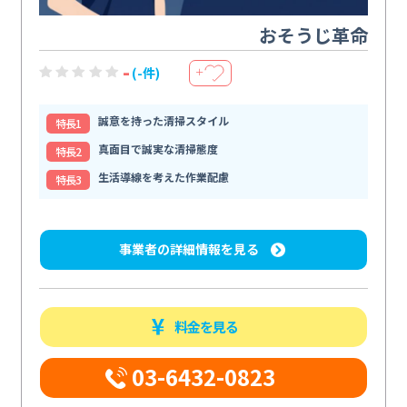
おそうじ革命
-
(-件)
＋
誠意を持った清掃スタイル
特⻑1
真面目で誠実な清掃態度
特⻑2
生活導線を考えた作業配慮
特⻑3
事業者の詳細情報を見る
料金を見る
03-6432-0823