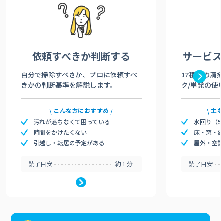
依頼すべきか
判断する
サービ
自分で掃除すべきか、プロに依頼すべ
17種類の清
きかの判断基準を解説します。
ク/単発の使
こんな方におすすめ
主
汚れが落ちなくて困っている
水回り（
時間をかけたくない
床・窓・
引越し・転居の予定がある
屋外・空
読了目安
約1分
読了目安