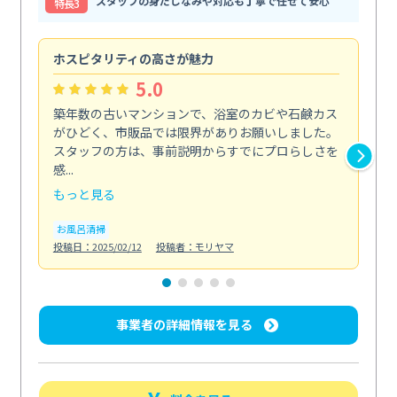
スタッフの身だしなみや対応も丁寧で任せて安心
特⻑3
ホスピタリティの高さが魅力
法
5.0
築年数の古いマンションで、浴室のカビや石鹸カス
会
がひどく、市販品では限界がありお願いしました。
し
スタッフの方は、事前説明からすでにプロらしさを
あ
感...
い...
もっと見る
も
お風呂清掃
ト
投稿日：2025/02/12
投稿者：モリヤマ
投稿日
事業者の詳細情報を見る