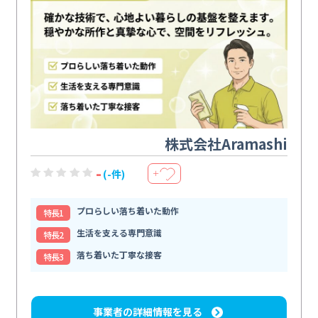
株式会社Aramashi
-
(-件)
＋
プロらしい落ち着いた動作
特⻑1
生活を支える専門意識
特⻑2
落ち着いた丁寧な接客
特⻑3
事業者の詳細情報を見る