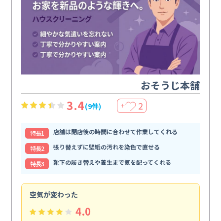
おそうじ本舗
3.4
2
(9件)
＋
店舗は閉店後の時間に合わせて作業してくれる
特⻑1
張り替えずに壁紙の汚れを染色で直せる
特⻑2
靴下の履き替えや養生まで気を配ってくれる
特⻑3
空気が変わった
浴
4.0