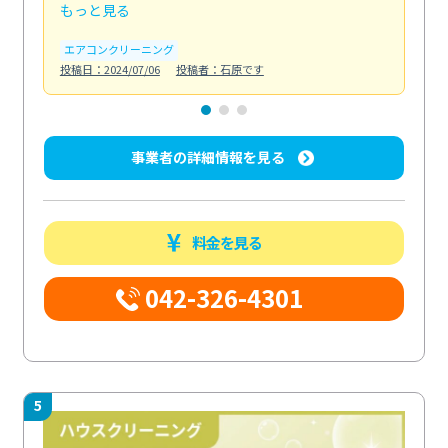
もっと見る
も
エアコンクリーニング
お
投稿日：2024/07/06
投稿者：石原です
投稿日
事業者の詳細情報を見る
料金を見る
042-326-4301
5