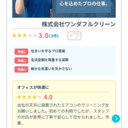
株式会社ワンダフルクリーン
3.0
(3件)
＋
住まいを守るプロ意識
特⻑1
生活空間を尊重する姿勢
特⻑2
細かな気遣いを欠かさない
特⻑3
オフィスが快適に
納
4.0
会社の天井に設置されたエアコンのクリーニングを
浴
お願いしました。初めての利用でしたが、スタッフ
終
の対応が非常に丁寧で安心して任せられました。作
き
業...
し...