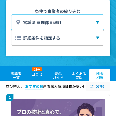
条件で事業者の絞り込む
19
件
事業者
安心
よくある
料金
口コミ
一覧
ガイド
質問
相場
並び替え :
おすすめ順
新着順
人気順
価格が安い順
評価が高い順
（6件）
評価
1