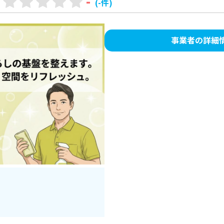
-
(-件)
事業者の詳細