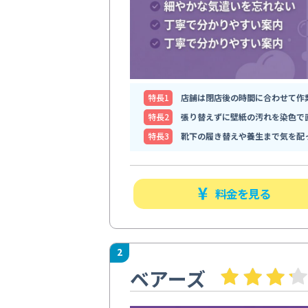
特⻑1
店舗は閉店後の時間に合わせて作
特⻑2
張り替えずに壁紙の汚れを染色で
特⻑3
靴下の履き替えや養生まで気を配
料金を見る
2
ベアーズ