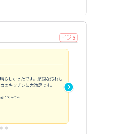
5
＋
親切で丁寧な作業
5.0
素晴らしかったです。頑固な汚れも
スタッフの方は非常に親切で、
ピカのキッチンに大満足です。
き安心感がありました。エアコ
り快適に感じています。丁寧な
稿者：でんでん
エアコンクリーニング
投稿日：2024/