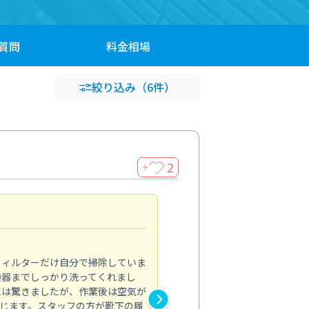
質問
料金
相場
絞り込み
（6件）
2
＋
浴室が明るく
5.0
フィルターだけ自分で掃除していま
掃除しても取れなかったカビや
換器までしっかり洗ってくれまし
がプロ。浴室が明るく感じるほ
には驚きましたが、作業後は空気が
の説明も丁寧で安心できました
じます。スタッフの方が靴下の履
と気分も全然違います。