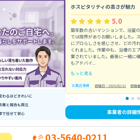
ホスピタリティの高さが魅力
5.0
築年数の古いマンションで、浴室
では限界がありお願いしました。
にプロらしさを感じさせ、どの汚
くれました。作業中も、浴槽のエ
業されていました。最後に一緒に
もアドバイ...
もっと見る
お風呂清掃
投稿日：2025/02/12
投稿
変わるほどきれいに
作業と報告も両立
事業者の詳細
寧で任せて安心
03-5640-0211