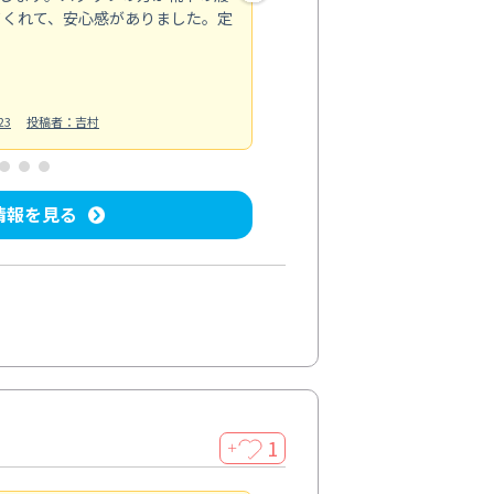
てくれて、安心感がありました。定
お風呂清掃
投稿日：2025/02/12
投
23
投稿者：吉村
情報を見る
1
＋