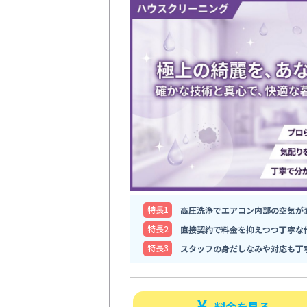
特⻑1
高圧洗浄でエアコン内部の空気が
特⻑2
直接契約で料金を抑えつつ丁寧な
特⻑3
スタッフの身だしなみや対応も丁
料金を見る