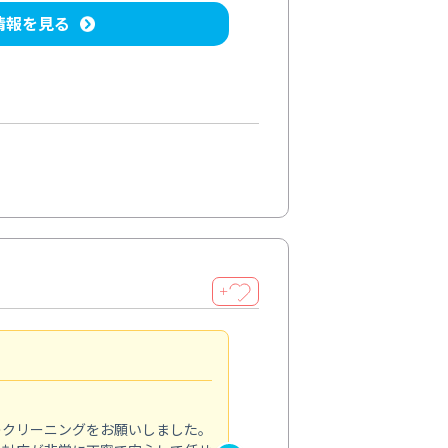
情報を見る
＋
納得のサービス
5.0
のクリーニングをお願いしました。
浴室の清掃を依頼しました。ス