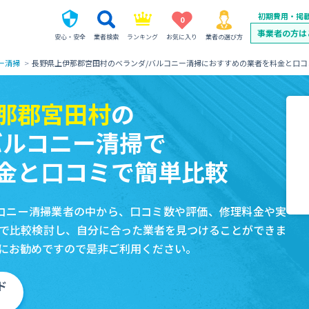
初期費用・掲
0
事業者の方は
安心・安全
業者検索
ランキング
お気に入り
業者の選び方
ー清掃
長野県上伊那郡宮田村のベランダ/バルコニー清掃におすすめの業者を料金と口コ
那郡宮田村
の
バルコニー清掃で
金と口コミで簡単比較
コニー清掃業者の中から、口コミ数や評価、修理料金や実
で比較検討し、自分に合った業者を見つけることができま
にお勧めですので是非ご利用ください。
ド