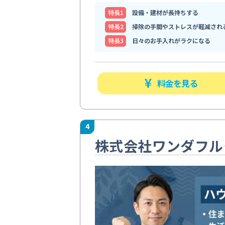
特⻑1
設備・建材が長持ちする
特⻑2
掃除の手間やストレスが軽減され
特⻑3
日々のお手入れがラクになる
料金を見る
4
株式会社ワンダフル