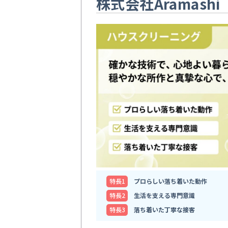
株式会社Aramashi
特⻑1
プロらしい落ち着いた動作
特⻑2
生活を支える専門意識
特⻑3
落ち着いた丁寧な接客