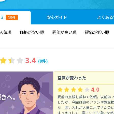
ミ
安心
ガイド
よくある
19
件
人気順
価格が安い順
評価が高い順
評価が低い順
3.4
(9件)
空気が変わった
4.0
夏前の点検も兼ねて依頼。以前は
したが、今回は奥のファンや熱交
た。黒い汚れが大量に出てきたの
すっきりして、寝ていても違いを感