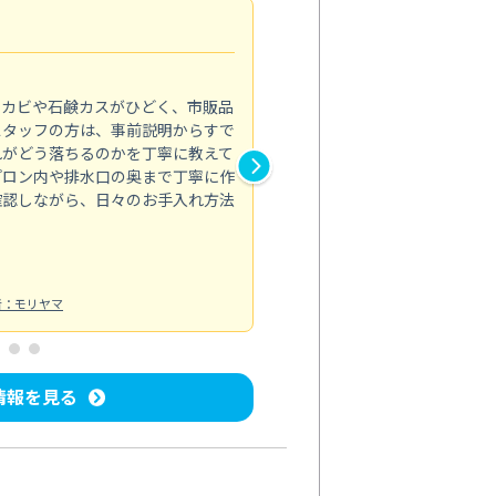
法人利用
5.0
のカビや石鹸カスがひどく、市販品
会社のトイレと洗面台清掃をス
スタッフの方は、事前説明からすで
てはオフィス対応が雑なところ
れがどう落ちるのかを丁寧に教えて
なみから言葉遣い、作業マナー
プロン内や排水口の奥まで丁寧に作
心して任せられました。
確認しながら、日々のお手入れ方法
トイレ清掃
投稿日：2024/09/09
投
者：モリヤマ
情報を見る