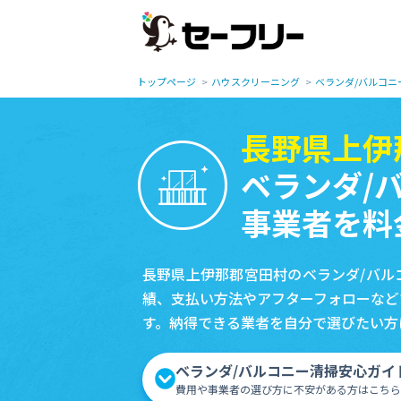
トップページ
ハウスクリーニング
ベランダ/バルコニ
長野県上伊
ベランダ/
事業者を料
長野県上伊那郡宮田村のベランダ/バル
績、支払い方法やアフターフォローなど
す。納得できる業者を自分で選びたい方
ベランダ/バルコニー清掃安心ガイ
費用や事業者の選び方に不安がある方はこちら