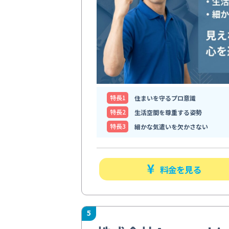
特⻑1
住まいを守るプロ意識
特⻑2
生活空間を尊重する姿勢
特⻑3
細かな気遣いを欠かさない
料金を見る
5