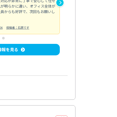
の対応が非常に丁寧で安心して任せ
もスムーズに進行。頑固な汚れ
風が明らかに違い、オフィス全体が
生まれ変わりました。料金も納
社員からも好評で、次回もお願いし
ています。
お風呂清掃
投稿日：2024/06/18
投
06
投稿者：石原です
情報を見る