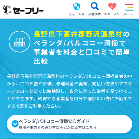
0
安心・安全
業者検索
お気に入り
メニュー
長野県下高井郡野沢温泉村
の
ベランダ/バルコニー清掃で
事業者を料金と口コミで簡単
比較
長野県下高井郡野沢温泉村のベランダ/バルコニー清掃業者の中
から、口コミ数や評価、修理料金や実績、支払い方法やアフタ
ーフォローなどで比較検討し、自分に合った業者を見つけるこ
とができます。納得できる業者を自分で選びたい方にお勧めで
すので是非ご利用ください。
ベランダ/バルコニー清掃安心ガイド
費用や事業者の選び方に不安がある方はこちら