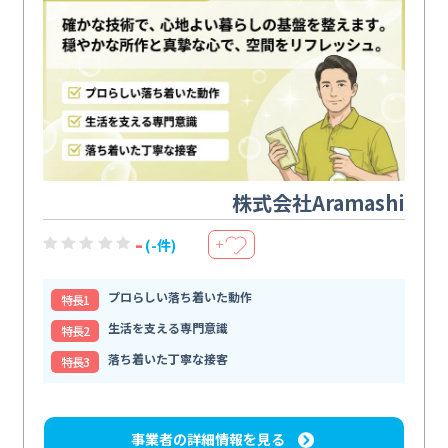
株式会社Aramashi
-
(-件)
＋
プロらしい落ち着いた動作
特⻑1
生活を支える専門意識
特⻑2
落ち着いた丁寧な接客
特⻑3
事業者の詳細情報を見る