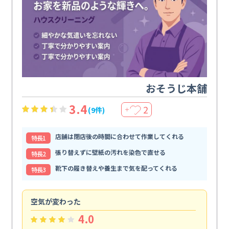
おそうじ本舗
3.4
2
(9件)
＋
店舗は閉店後の時間に合わせて作業してくれる
特⻑1
張り替えずに壁紙の汚れを染色で直せる
特⻑2
靴下の履き替えや養生まで気を配ってくれる
特⻑3
空気が変わった
浴
4.0