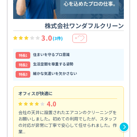
株式会社ワンダフルクリーン
3.0
(3件)
＋
住まいを守るプロ意識
特⻑1
生活空間を尊重する姿勢
特⻑2
細かな気遣いを欠かさない
特⻑3
オフィスが快適に
納
4.0
会社の天井に設置されたエアコンのクリーニングを
浴
お願いしました。初めての利用でしたが、スタッフ
終
の対応が非常に丁寧で安心して任せられました。作
き
業...
し...