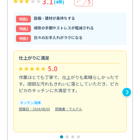
3.1
5
(4件)
＋
設備・建材が長持ちする
特⻑1
掃除の手間やストレスが軽減される
特⻑2
日々のお手入れがラクになる
特⻑3
仕上がりに満足
親
5.0
作業はとても丁寧で、仕上がりも素晴らしかったで
ス
す。頑固な汚れもきれいに落としていただき、ピカ
説
ピカのキッチンに大満足です。
の
い...
キッチン清掃
も
投稿日：2024/08/03
投稿者：でんでん
エ
投稿日