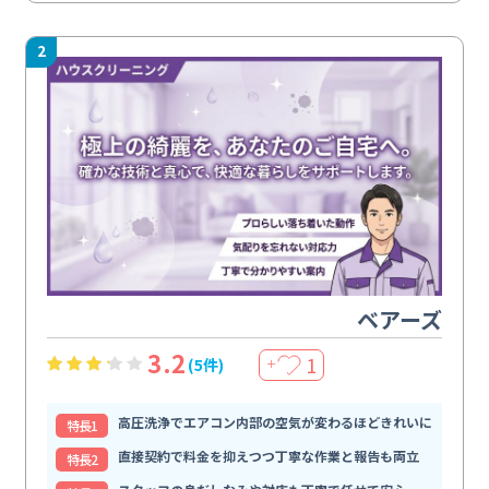
2
ベアーズ
3.2
1
(5件)
＋
高圧洗浄でエアコン内部の空気が変わるほどきれいに
特⻑1
直接契約で料金を抑えつつ丁寧な作業と報告も両立
特⻑2