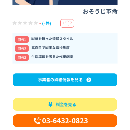
おそうじ革命
-
(-件)
＋
誠意を持った清掃スタイル
特⻑1
真面目で誠実な清掃態度
特⻑2
生活導線を考えた作業配慮
特⻑3
事業者の詳細情報を見る
料金を見る
03-6432-0823