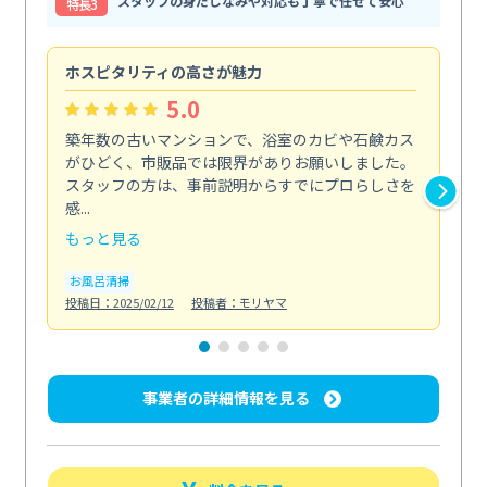
スタッフの身だしなみや対応も丁寧で任せて安心
特⻑3
ホスピタリティの高さが魅力
法
5.0
築年数の古いマンションで、浴室のカビや石鹸カス
会
がひどく、市販品では限界がありお願いしました。
し
スタッフの方は、事前説明からすでにプロらしさを
あ
感...
い...
もっと見る
も
お風呂清掃
ト
投稿日：2025/02/12
投稿者：モリヤマ
投稿日
事業者の詳細情報を見る