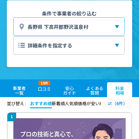
条件で事業者の絞り込む
19
件
事業者
安心
よくある
料金
口コミ
一覧
ガイド
質問
相場
並び替え :
おすすめ順
新着順
人気順
価格が安い順
評価が高い順
（6件）
評価
1