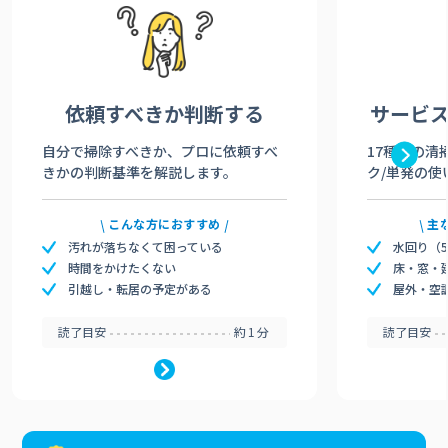
依頼すべきか
判断する
サービ
自分で掃除すべきか、プロに依頼すべ
17種類の清
きかの判断基準を解説します。
ク/単発の使
こんな方におすすめ
主
汚れが落ちなくて困っている
水回り（
時間をかけたくない
床・窓・
引越し・転居の予定がある
屋外・空
読了目安
約1分
読了目安