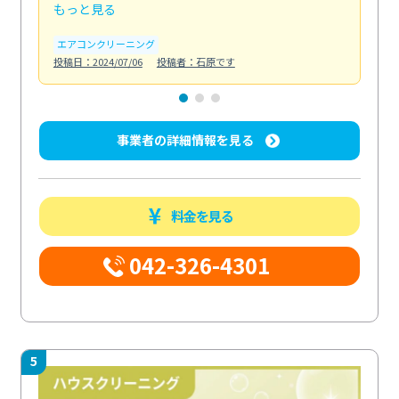
もっと見る
も
エアコンクリーニング
お
投稿日：2024/07/06
投稿者：石原です
投稿日
事業者の詳細情報を見る
料金を見る
042-326-4301
5