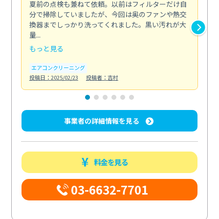
夏前の点検も兼ねて依頼。以前はフィルターだけ自
掃
分で掃除していましたが、今回は奥のファンや熱交
た
換器までしっかり洗ってくれました。黒い汚れが大
キ
量...
安...
もっと見る
も
エアコンクリーニング
お
投稿日：2025/02/23
投稿者：吉村
投稿日
事業者の詳細情報を見る
料金を見る
03-6632-7701