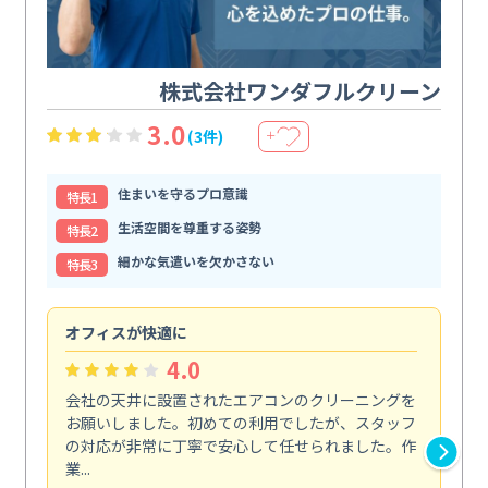
株式会社ワンダフルクリーン
3.0
(3件)
＋
住まいを守るプロ意識
特⻑1
生活空間を尊重する姿勢
特⻑2
細かな気遣いを欠かさない
特⻑3
オフィスが快適に
納
4.0
会社の天井に設置されたエアコンのクリーニングを
浴
お願いしました。初めての利用でしたが、スタッフ
終
の対応が非常に丁寧で安心して任せられました。作
き
業...
し...