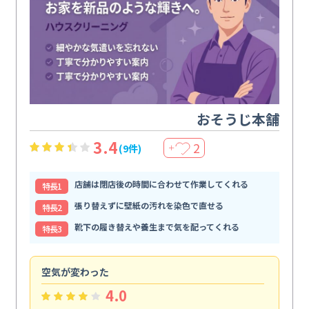
おそうじ本舗
3.4
2
(9件)
＋
店舗は閉店後の時間に合わせて作業してくれる
特⻑1
張り替えずに壁紙の汚れを染色で直せる
特⻑2
靴下の履き替えや養生まで気を配ってくれる
特⻑3
空気が変わった
浴
4.0