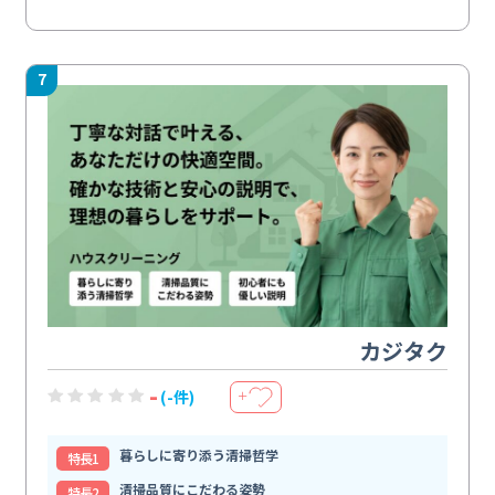
7
カジタク
-
(-件)
＋
暮らしに寄り添う清掃哲学
特⻑1
清掃品質にこだわる姿勢
特⻑2