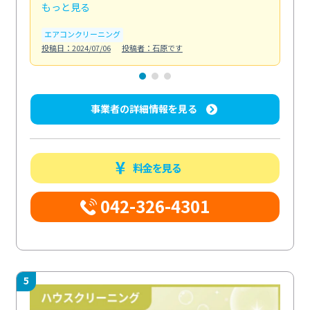
もっと見る
も
エアコンクリーニング
お
投稿日：2024/07/06
投稿者：石原です
投稿日
事業者の詳細情報を見る
料金を見る
042-326-4301
5