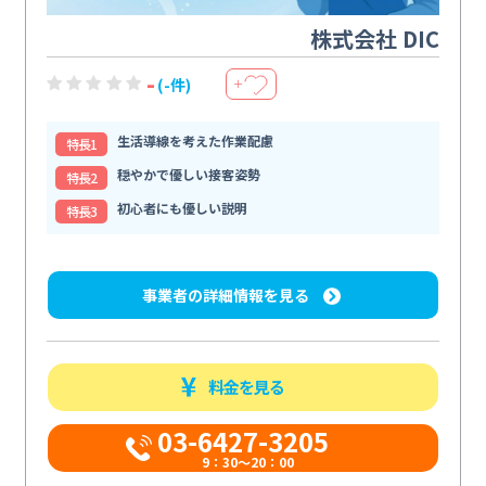
株式会社 DIC
-
(-件)
＋
生活導線を考えた作業配慮
特⻑1
穏やかで優しい接客姿勢
特⻑2
初心者にも優しい説明
特⻑3
事業者の詳細情報を見る
料金を見る
03-6427-3205
9：30～20：00