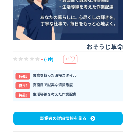
おそうじ革命
-
(-件)
＋
誠意を持った清掃スタイル
特⻑1
真面目で誠実な清掃態度
特⻑2
生活導線を考えた作業配慮
特⻑3
事業者の詳細情報を見る