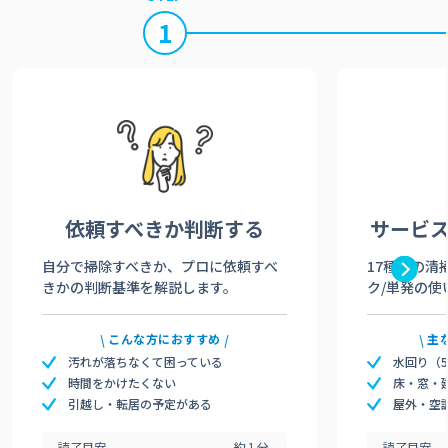
1
依頼すべきか
判断する
サービ
自分で掃除すべきか、プロに依頼すべ
17種類の清
きかの判断基準を解説します。
ク/単発の使
こんな方におすすめ
主
汚れが落ちなくて困っている
水回り（
時間をかけたくない
床・窓・
引越し・転居の予定がある
屋外・空
読了目安
約1分
読了目安