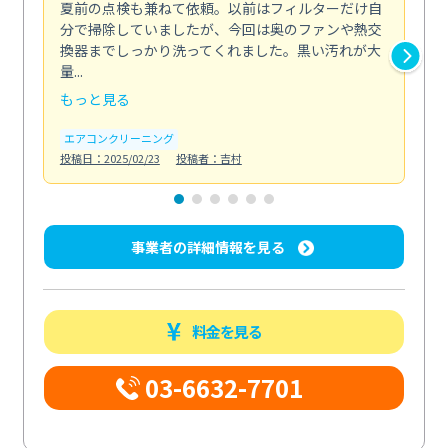
夏前の点検も兼ねて依頼。以前はフィルターだけ自
掃
分で掃除していましたが、今回は奥のファンや熱交
た
換器までしっかり洗ってくれました。黒い汚れが大
キ
量...
安...
もっと見る
も
エアコンクリーニング
お
投稿日：2025/02/23
投稿者：吉村
投稿日
事業者の詳細情報を見る
料金を見る
03-6632-7701