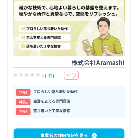
株式会社Aramashi
-
(-件)
＋
プロらしい落ち着いた動作
特⻑1
生活を支える専門意識
特⻑2
落ち着いた丁寧な接客
特⻑3
事業者の詳細情報を見る