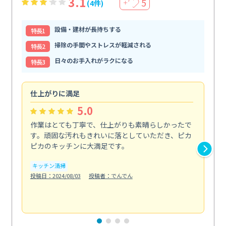
3.1
5
(4件)
＋
設備・建材が長持ちする
特⻑1
掃除の手間やストレスが軽減される
特⻑2
日々のお手入れがラクになる
特⻑3
仕上がりに満足
親
5.0
作業はとても丁寧で、仕上がりも素晴らしかったで
ス
す。頑固な汚れもきれいに落としていただき、ピカ
説
ピカのキッチンに大満足です。
の
い...
キッチン清掃
も
投稿日：2024/08/03
投稿者：でんでん
エ
投稿日