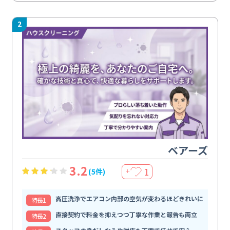
2
ベアーズ
3.2
1
(5件)
＋
高圧洗浄でエアコン内部の空気が変わるほどきれいに
特⻑1
直接契約で料金を抑えつつ丁寧な作業と報告も両立
特⻑2