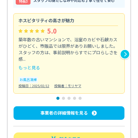
スタッフの身だしなみや対応も丁寧で任せて安心
特⻑3
ホスピタリティの高さが魅力
法
5.0
築年数の古いマンションで、浴室のカビや石鹸カス
会
がひどく、市販品では限界がありお願いしました。
し
スタッフの方は、事前説明からすでにプロらしさを
あ
感...
い...
もっと見る
も
お風呂清掃
ト
投稿日：2025/02/12
投稿者：モリヤマ
投稿日
事業者の詳細情報を見る