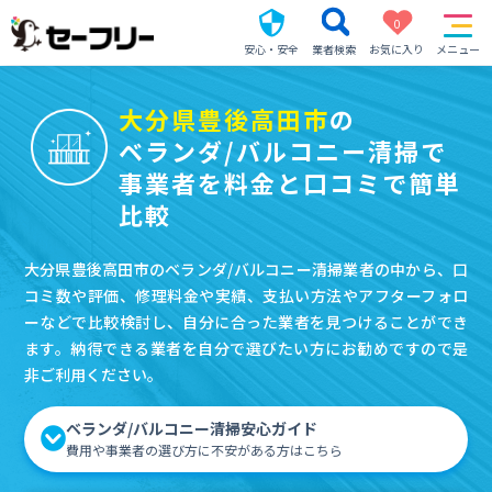
0
安心・安全
業者検索
お気に入り
メニュー
大分県豊後高田市
の
ベランダ/バルコニー清掃で
事業者を料金と口コミで簡単
比較
大分県豊後高田市のベランダ/バルコニー清掃業者の中から、口
コミ数や評価、修理料金や実績、支払い方法やアフターフォロ
ーなどで比較検討し、自分に合った業者を見つけることができ
ます。納得できる業者を自分で選びたい方にお勧めですので是
非ご利用ください。
ベランダ/バルコニー清掃安心ガイド
費用や事業者の選び方に不安がある方はこちら