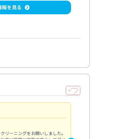
情報を見る
＋
納得のサービス
5.0
のクリーニングをお願いしました。
浴室の清掃を依頼しました。ス