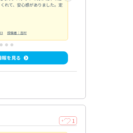
てくれて、安心感がありました。定
お風呂清掃
投稿日：2025/02/12
投
23
投稿者：吉村
情報を見る
1
＋