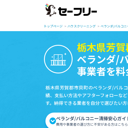
トップページ
ハウスクリーニング
ベランダ/バルコニ
栃木県芳賀
ベランダ/
事業者を料
栃木県芳賀郡市貝町のベランダ/バル
績、支払い方法やアフターフォローなど
す。納得できる業者を自分で選びたい方
ベランダ/バルコニー清掃安心ガイ
費用や事業者の選び方に不安がある方はこちら