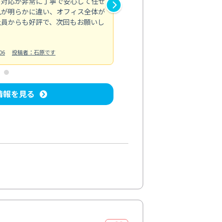
の対応が非常に丁寧で安心して任せ
もスムーズに進行。頑固な汚れ
風が明らかに違い、オフィス全体が
生まれ変わりました。料金も納
社員からも好評で、次回もお願いし
ています。
お風呂清掃
投稿日：2024/06/18
投
06
投稿者：石原です
情報を見る