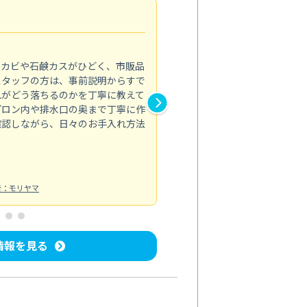
法人利用
5.0
のカビや石鹸カスがひどく、市販品
会社のトイレと洗面台清掃をス
スタッフの方は、事前説明からすで
てはオフィス対応が雑なところ
れがどう落ちるのかを丁寧に教えて
なみから言葉遣い、作業マナー
プロン内や排水口の奥まで丁寧に作
心して任せられました。
確認しながら、日々のお手入れ方法
トイレ清掃
投稿日：2024/09/09
投
者：モリヤマ
情報を見る