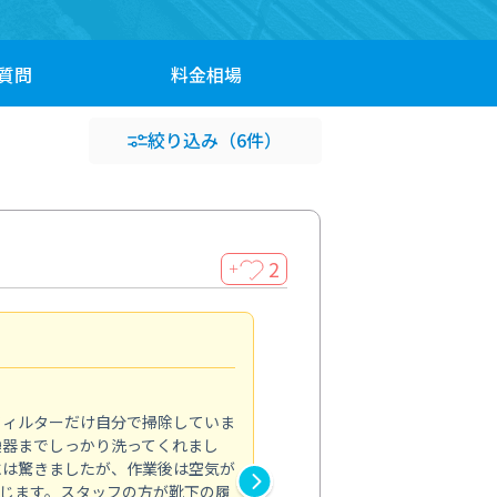
質問
料金
相場
絞り込み
（6件）
2
＋
浴室が明るく
5.0
フィルターだけ自分で掃除していま
掃除しても取れなかったカビや
換器までしっかり洗ってくれまし
がプロ。浴室が明るく感じるほ
には驚きましたが、作業後は空気が
の説明も丁寧で安心できました
じます。スタッフの方が靴下の履
と気分も全然違います。