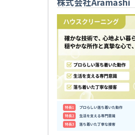
株式会社Aramashi
特⻑1
プロらしい落ち着いた動作
特⻑2
生活を支える専門意識
特⻑3
落ち着いた丁寧な接客