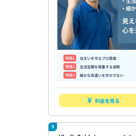
特⻑1
住まいを守るプロ意識
特⻑2
生活空間を尊重する姿勢
特⻑3
細かな気遣いを欠かさない
料金を見る
5