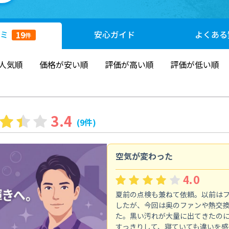
ミ
安心
ガイド
よくある
19
件
人気順
価格が安い順
評価が高い順
評価が低い順
3.4
(9件)
空気が変わった
4.0
夏前の点検も兼ねて依頼。以前は
したが、今回は奥のファンや熱交
た。黒い汚れが大量に出てきたの
すっきりして、寝ていても違いを感