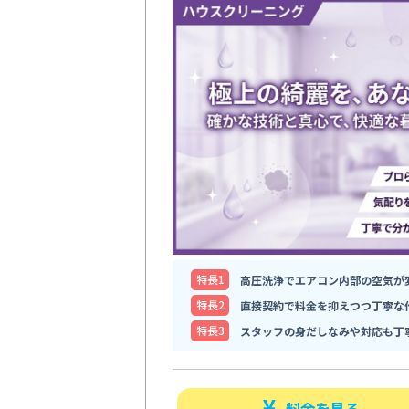
特⻑1
高圧洗浄でエアコン内部の空気が
特⻑2
直接契約で料金を抑えつつ丁寧な
特⻑3
スタッフの身だしなみや対応も丁
料金を見る