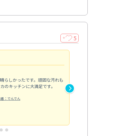
5
＋
親切で丁寧な作業
5.0
素晴らしかったです。頑固な汚れも
スタッフの方は非常に親切で、
ピカのキッチンに大満足です。
き安心感がありました。エアコ
り快適に感じています。丁寧な
稿者：でんでん
エアコンクリーニング
投稿日：2024/