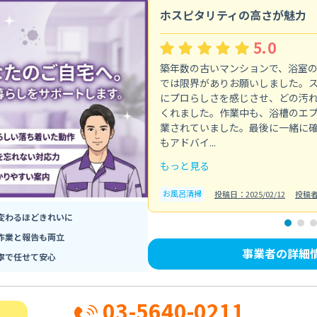
ホスピタリティの高さが魅力
5.0
築年数の古いマンションで、浴室
では限界がありお願いしました。
にプロらしさを感じさせ、どの汚
くれました。作業中も、浴槽のエ
業されていました。最後に一緒に
もアドバイ...
もっと見る
お風呂清掃
投稿日：2025/02/12
投稿
変わるほどきれいに
作業と報告も両立
事業者の詳細
寧で任せて安心
03-5640-0211