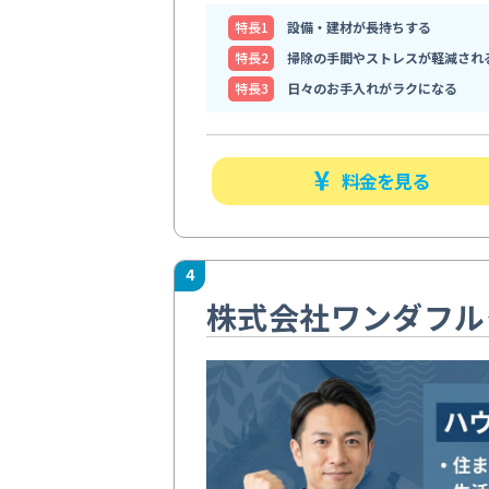
特⻑1
設備・建材が長持ちする
特⻑2
掃除の手間やストレスが軽減され
特⻑3
日々のお手入れがラクになる
料金を見る
4
株式会社ワンダフル