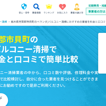
初期費用・掲
0
事業者の方は
安心・安全
業者検索
ランキング
お気に入り
業者の選び方
ー清掃
栃木県芳賀郡市貝町のベランダ/バルコニー清掃におすすめの業者を料金と口コミ
郡市貝町
の
バルコニー清掃で
金と口コミで簡単比較
コニー清掃業者の中から、口コミ数や評価、修理料金や実
で比較検討し、自分に合った業者を見つけることができま
にお勧めですので是非ご利用ください。
ド