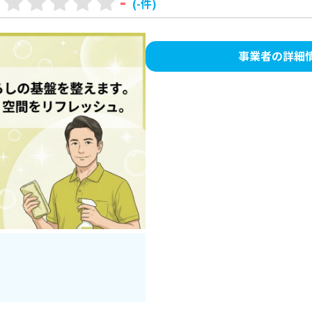
-
(-件)
事業者の詳細