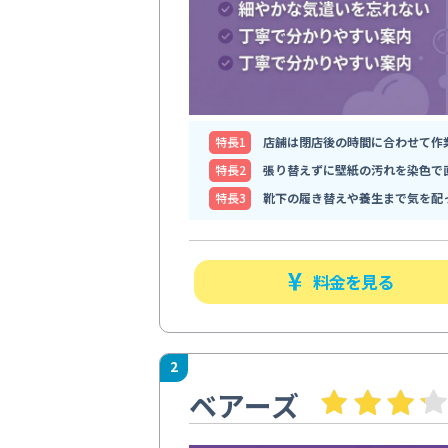
特⻑1
店舗は閉店後の時間に合わせて作
特⻑2
張り替えずに壁紙の汚れを染色で
特⻑3
靴下の履き替えや養生まで気を配
料金を見る
2
ベアーズ