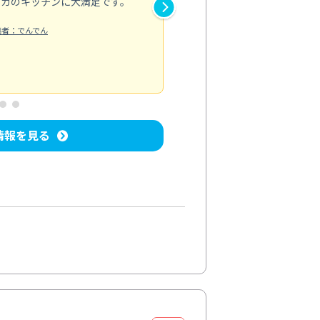
ピカのキッチンに大満足です。
き安心感がありました。エアコ
り快適に感じています。丁寧な
稿者：でんでん
エアコンクリーニング
投稿日：2024/
情報を見る