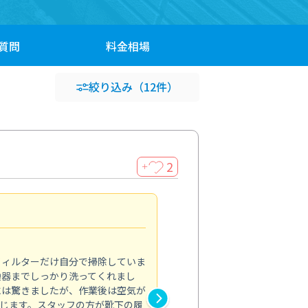
質問
料金
相場
絞り込み
（12件）
2
＋
浴室が明るく
5.0
フィルターだけ自分で掃除していま
掃除しても取れなかったカビや
換器までしっかり洗ってくれまし
がプロ。浴室が明るく感じるほ
には驚きましたが、作業後は空気が
の説明も丁寧で安心できました
じます。スタッフの方が靴下の履
と気分も全然違います。