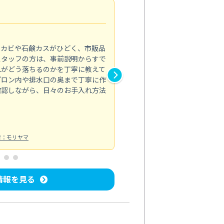
法人利用
5.0
のカビや石鹸カスがひどく、市販品
会社のトイレと洗面台清掃をス
スタッフの方は、事前説明からすで
てはオフィス対応が雑なところ
れがどう落ちるのかを丁寧に教えて
なみから言葉遣い、作業マナー
プロン内や排水口の奥まで丁寧に作
心して任せられました。
確認しながら、日々のお手入れ方法
トイレ清掃
投稿日：2024/09/09
投
者：モリヤマ
情報を見る