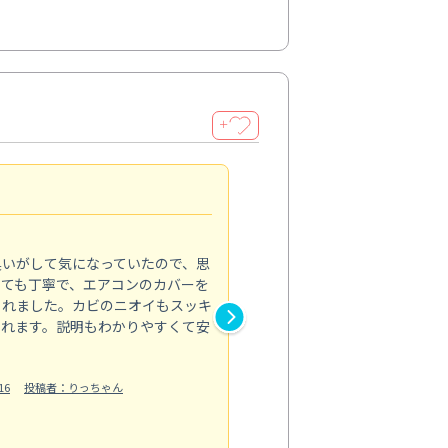
＋
頼れるプロの技術
4.0
臭いがして気になっていたので、思
毎日使う場所だからこそ、プロ
とても丁寧で、エアコンのカバーを
した。浴室の床や壁の黒ずみ、
くれました。カビのニオイもスッキ
では落としきれなかった汚れが
られます。説明もわかりやすくて安
分までピカピカで、見た目も清
洗剤の飛び散りがないようにき
明も丁寧だ...
16
投稿者：りっちゃん
もっと見る
水回り清掃
投稿日：2024/10/05
投