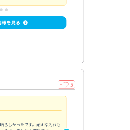
情報を見る
5
＋
親切で丁寧な作業
5.0
素晴らしかったです。頑固な汚れも
スタッフの方は非常に親切で、