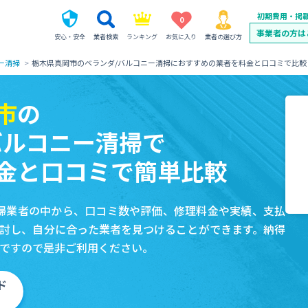
初期費用・掲
0
事業者の方は
安心・安全
業者検索
ランキング
お気に入り
業者の選び方
ー清掃
栃木県真岡市のベランダ/バルコニー清掃におすすめの業者を料金と口コミで比較
市
の
バルコニー清掃で
金と口コミで簡単比較
掃業者の中から、口コミ数や評価、修理料金や実績、支払
討し、自分に合った業者を見つけることができます。納得
ですので是非ご利用ください。
ド