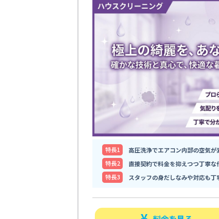
特⻑1
高圧洗浄でエアコン内部の空気が
特⻑2
直接契約で料金を抑えつつ丁寧な
特⻑3
スタッフの身だしなみや対応も丁
料金を見る