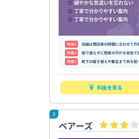
特⻑1
店舗は閉店後の時間に合わせて作
特⻑2
張り替えずに壁紙の汚れを染色で
特⻑3
靴下の履き替えや養生まで気を配
料金を見る
2
ベアーズ