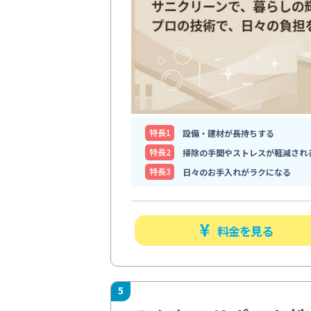
特⻑1
設備・建材が長持ちする
特⻑2
掃除の手間やストレスが軽減され
特⻑3
日々のお手入れがラクになる
料金を見る
5