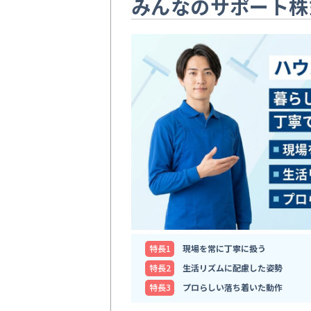
みんなのサポート株
特⻑1
現場を常に丁寧に扱う
特⻑2
生活リズムに配慮した姿勢
特⻑3
プロらしい落ち着いた動作