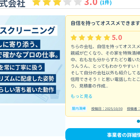
3.0
式会社
(1件)
自信を持ってオススメできま
5.0
ちらの会社、自信を持ってオスス
親戚が亡くなり、その家を特殊清
中、右も左も分からずたどり着い
うんうん、とってもわかりやすい！
そして自分の会社以外も紹介して
信用できそう！と思い電話したと
り、見積書の作成...
もっと見る
屋内清掃
投稿日：2025/10/30
投稿者
事業者の詳細