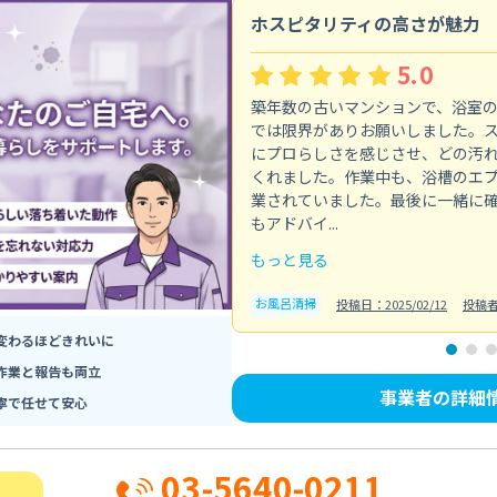
ホスピタリティの高さが魅力
5.0
築年数の古いマンションで、浴室
では限界がありお願いしました。
にプロらしさを感じさせ、どの汚
くれました。作業中も、浴槽のエ
業されていました。最後に一緒に
もアドバイ...
もっと見る
お風呂清掃
投稿日：2025/02/12
投稿
変わるほどきれいに
作業と報告も両立
事業者の詳細
寧で任せて安心
03-5640-0211