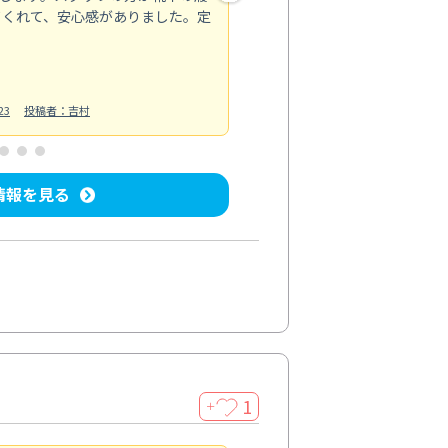
てくれて、安心感がありました。定
お風呂清掃
投稿日：2025/02/12
投
23
投稿者：吉村
情報を見る
1
＋