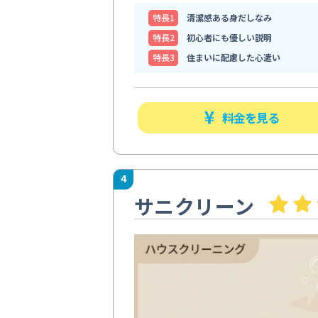
特⻑1
清潔感ある身だしなみ
特⻑2
初心者にも優しい説明
特⻑3
住まいに配慮した心遣い
料金を見る
4
サニクリーン