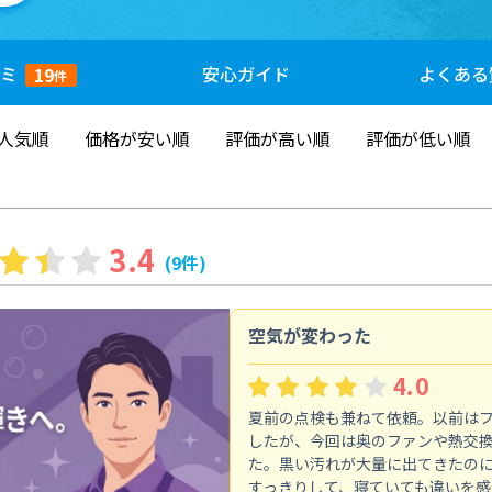
ミ
安心
ガイド
よくある
19
件
人気順
価格が安い順
評価が高い順
評価が低い順
3.4
(9件)
空気が変わった
4.0
夏前の点検も兼ねて依頼。以前は
したが、今回は奥のファンや熱交
た。黒い汚れが大量に出てきたの
すっきりして、寝ていても違いを感