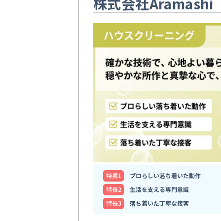
株式会社Aramashi
特⻑1
プロらしい落ち着いた動作
特⻑2
生活を支える専門意識
特⻑3
落ち着いた丁寧な接客