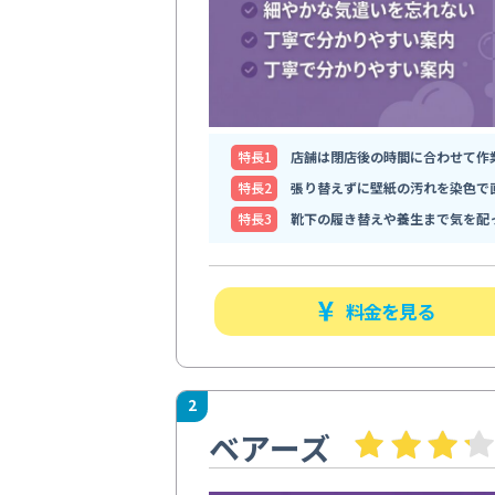
特⻑1
店舗は閉店後の時間に合わせて作
特⻑2
張り替えずに壁紙の汚れを染色で
特⻑3
靴下の履き替えや養生まで気を配
料金を見る
2
ベアーズ