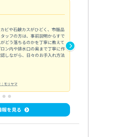
法人利用
5.0
のカビや石鹸カスがひどく、市販品
会社のトイレと洗面台清掃をス
スタッフの方は、事前説明からすで
てはオフィス対応が雑なところ
れがどう落ちるのかを丁寧に教えて
なみから言葉遣い、作業マナー
プロン内や排水口の奥まで丁寧に作
心して任せられました。
確認しながら、日々のお手入れ方法
トイレ清掃
投稿日：2024/09/09
投
者：モリヤマ
情報を見る