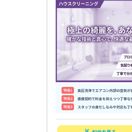
特⻑1
高圧洗浄でエアコン内部の空気が
特⻑2
直接契約で料金を抑えつつ丁寧な
特⻑3
スタッフの身だしなみや対応も丁
料金を見る