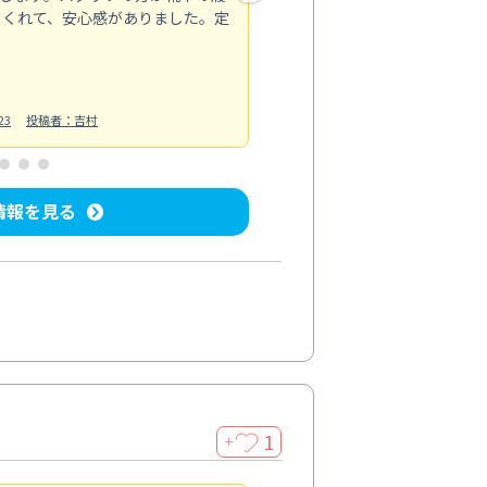
てくれて、安心感がありました。定
お風呂清掃
投稿日：2025/02/12
投
23
投稿者：吉村
情報を見る
1
＋