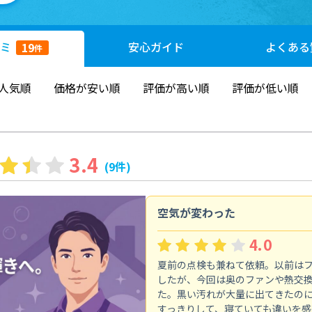
ミ
安心
ガイド
よくある
19
件
人気順
価格が安い順
評価が高い順
評価が低い順
3.4
(9件)
空気が変わった
4.0
夏前の点検も兼ねて依頼。以前は
したが、今回は奥のファンや熱交
た。黒い汚れが大量に出てきたの
すっきりして、寝ていても違いを感