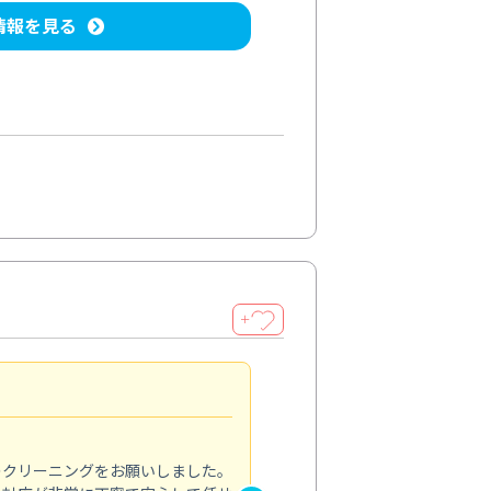
情報を見る
＋
納得のサービス
5.0
のクリーニングをお願いしました。
浴室の清掃を依頼しました。ス