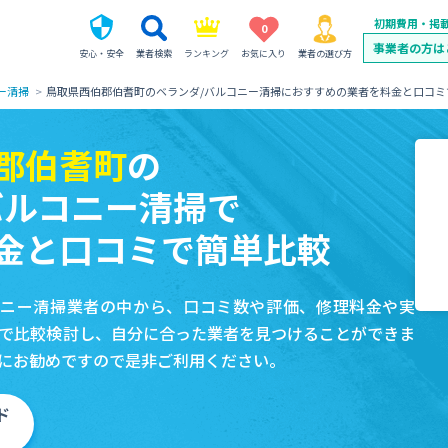
初期費用・掲
0
事業者の方は
安心・安全
業者検索
ランキング
お気に入り
業者の選び方
ー清掃
鳥取県西伯郡伯耆町のベランダ/バルコニー清掃におすすめの業者を料金と口コミ
郡伯耆町
の
バルコニー清掃で
金と口コミで簡単比較
コニー清掃業者の中から、口コミ数や評価、修理料金や実
で比較検討し、自分に合った業者を見つけることができま
にお勧めですので是非ご利用ください。
ド