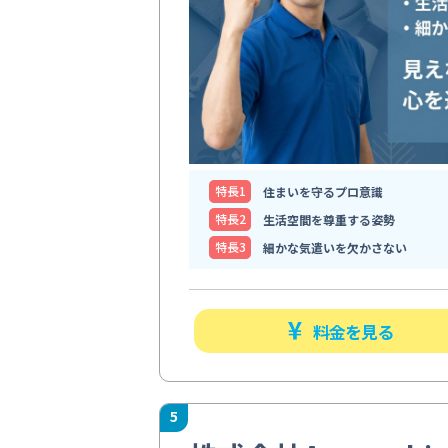
特⻑1
住まいを守るプロ意識
特⻑2
生活空間を尊重する姿勢
特⻑3
細かな気遣いを欠かさない
料金を見る
5