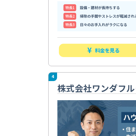
特⻑1
設備・建材が長持ちする
特⻑2
掃除の手間やストレスが軽減され
特⻑3
日々のお手入れがラクになる
料金を見る
4
株式会社ワンダフル