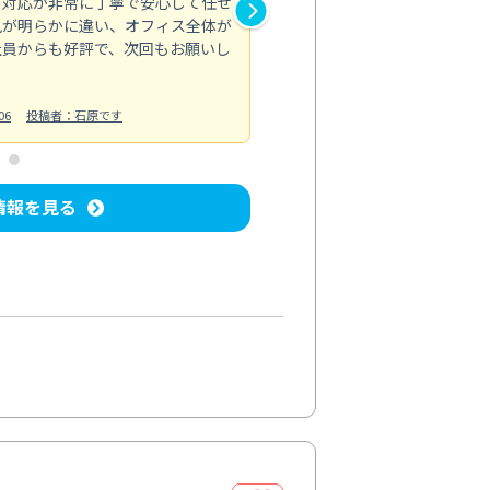
の対応が非常に丁寧で安心して任せ
もスムーズに進行。頑固な汚れ
風が明らかに違い、オフィス全体が
生まれ変わりました。料金も納
社員からも好評で、次回もお願いし
ています。
お風呂清掃
投稿日：2024/06/18
投
06
投稿者：石原です
情報を見る