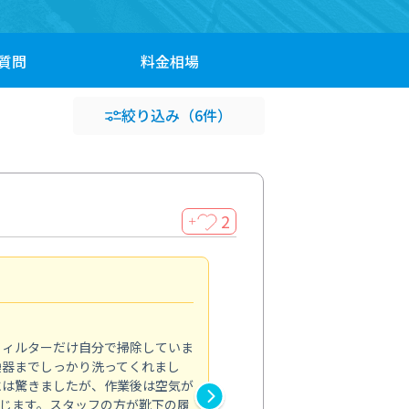
質問
料金
相場
絞り込み
（6件）
2
＋
浴室が明るく
5.0
フィルターだけ自分で掃除していま
掃除しても取れなかったカビや
換器までしっかり洗ってくれまし
がプロ。浴室が明るく感じるほ
には驚きましたが、作業後は空気が
の説明も丁寧で安心できました
じます。スタッフの方が靴下の履
と気分も全然違います。