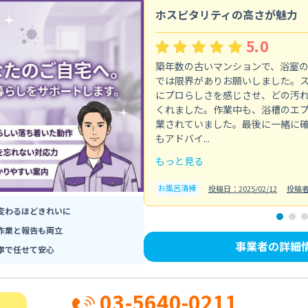
ホスピタリティの高さが魅力
5.0
築年数の古いマンションで、浴室
では限界がありお願いしました。
にプロらしさを感じさせ、どの汚
くれました。作業中も、浴槽のエ
業されていました。最後に一緒に
もアドバイ...
もっと見る
お風呂清掃
投稿日：2025/02/12
投稿
変わるほどきれいに
作業と報告も両立
事業者の詳細
寧で任せて安心
03-5640-0211