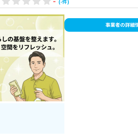
-
(-件)
事業者の詳細