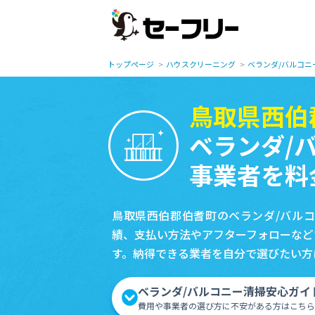
トップページ
ハウスクリーニング
ベランダ/バルコニ
鳥取県西伯
ベランダ/
事業者を料
鳥取県西伯郡伯耆町のベランダ/バル
績、支払い方法やアフターフォローなど
す。納得できる業者を自分で選びたい方
ベランダ/バルコニー清掃安心ガイ
費用や事業者の選び方に不安がある方はこちら