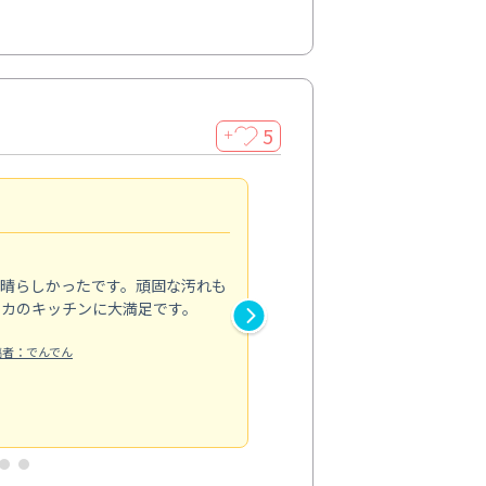
5
＋
親切で丁寧な作業
5.0
素晴らしかったです。頑固な汚れも
スタッフの方は非常に親切で、
ピカのキッチンに大満足です。
き安心感がありました。エアコ
り快適に感じています。丁寧な
稿者：でんでん
エアコンクリーニング
投稿日：2024/