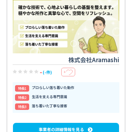
株式会社Aramashi
-
(-件)
＋
プロらしい落ち着いた動作
特⻑1
生活を支える専門意識
特⻑2
落ち着いた丁寧な接客
特⻑3
事業者の詳細情報を見る