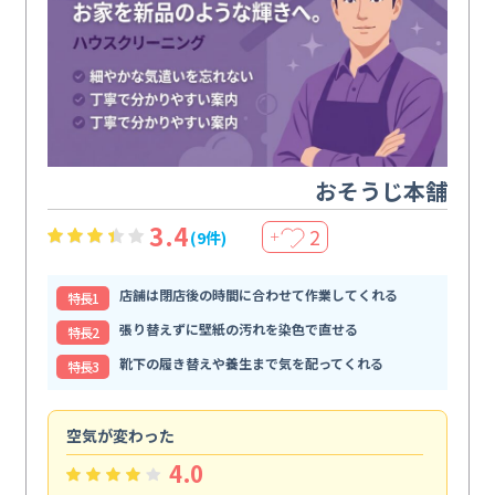
おそうじ本舗
3.4
2
(9件)
＋
店舗は閉店後の時間に合わせて作業してくれる
特⻑1
張り替えずに壁紙の汚れを染色で直せる
特⻑2
靴下の履き替えや養生まで気を配ってくれる
特⻑3
空気が変わった
浴
4.0