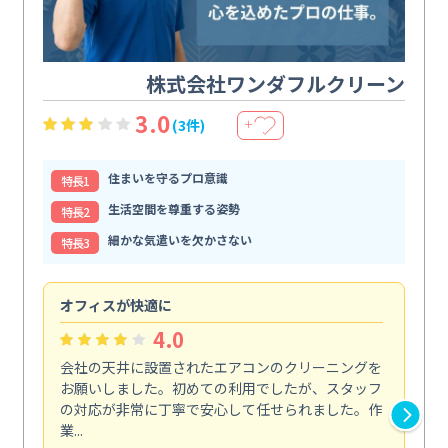
株式会社ワンダフルクリーン
3.0
(3件)
＋
住まいを守るプロ意識
特⻑1
生活空間を尊重する姿勢
特⻑2
細かな気遣いを欠かさない
特⻑3
オフィスが快適に
納
4.0
会社の天井に設置されたエアコンのクリーニングを
浴
お願いしました。初めての利用でしたが、スタッフ
終
の対応が非常に丁寧で安心して任せられました。作
き
業...
し...