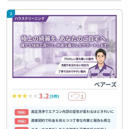
2
ベアーズ
3.2
1
(5件)
＋
高圧洗浄でエアコン内部の空気が変わるほどきれいに
特⻑1
直接契約で料金を抑えつつ丁寧な作業と報告も両立
特⻑2