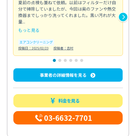
夏前の点検も兼ねて依頼。以前はフィルターだけ自
掃
分で掃除していましたが、今回は奥のファンや熱交
た
換器までしっかり洗ってくれました。黒い汚れが大
キ
量...
安...
もっと見る
も
エアコンクリーニング
お
投稿日：2025/02/23
投稿者：吉村
投稿日
事業者の詳細情報を見る
料金を見る
03-6632-7701