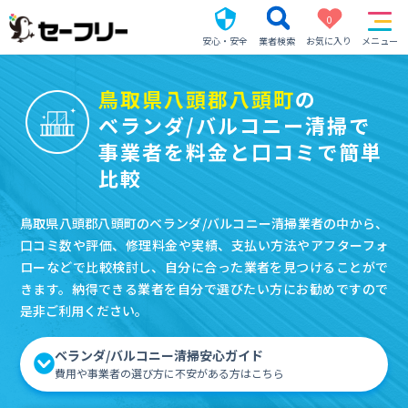
0
安心・安全
業者検索
お気に入り
メニュー
鳥取県八頭郡八頭町
の
ベランダ/バルコニー清掃で
事業者を料金と口コミで簡単
比較
鳥取県八頭郡八頭町のベランダ/バルコニー清掃業者の中から、
口コミ数や評価、修理料金や実績、支払い方法やアフターフォ
ローなどで比較検討し、自分に合った業者を見つけることがで
きます。納得できる業者を自分で選びたい方にお勧めですので
是非ご利用ください。
ベランダ/バルコニー清掃安心ガイド
費用や事業者の選び方に不安がある方はこちら