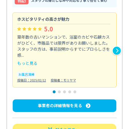
スタッフの身だしなみや対応も丁寧で任せて安心
特⻑3
ホスピタリティの高さが魅力
法
5.0
築年数の古いマンションで、浴室のカビや石鹸カス
会
がひどく、市販品では限界がありお願いしました。
し
スタッフの方は、事前説明からすでにプロらしさを
あ
感...
い...
もっと見る
も
お風呂清掃
ト
投稿日：2025/02/12
投稿者：モリヤマ
投稿日
事業者の詳細情報を見る