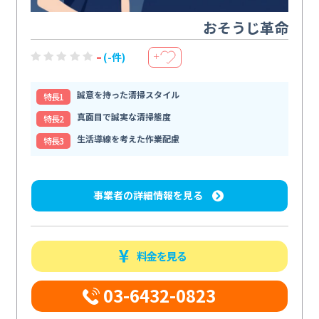
おそうじ革命
-
(-件)
＋
誠意を持った清掃スタイル
特⻑1
真面目で誠実な清掃態度
特⻑2
生活導線を考えた作業配慮
特⻑3
事業者の詳細情報を見る
料金を見る
03-6432-0823