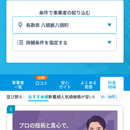
条件で事業者の絞り込む
19
件
事業者
安心
よくある
料金
口コミ
一覧
ガイド
質問
相場
並び替え :
おすすめ順
新着順
人気順
価格が安い順
評価が高い順
（6件）
評価
1