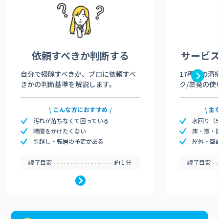
依頼すべきか
判断する
サービ
自分で掃除すべきか、プロに依頼すべ
17種類の清
きかの判断基準を解説します。
ク/単発の使
こんな方におすすめ
主
汚れが落ちなくて困っている
水回り（
時間をかけたくない
床・窓・
引越し・転居の予定がある
屋外・空
読了目安
約1分
読了目安