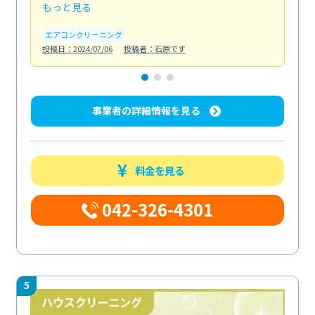
もっと見る
も
エアコンクリーニング
お
投稿日：2024/07/06
投稿者：石原です
投稿日
事業者の詳細情報を見る
料金を見る
042-326-4301
5