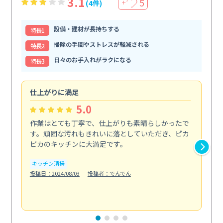
3.1
5
(4件)
＋
設備・建材が長持ちする
特⻑1
掃除の手間やストレスが軽減される
特⻑2
日々のお手入れがラクになる
特⻑3
仕上がりに満足
親
5.0
作業はとても丁寧で、仕上がりも素晴らしかったで
ス
す。頑固な汚れもきれいに落としていただき、ピカ
説
ピカのキッチンに大満足です。
の
い...
キッチン清掃
も
投稿日：2024/08/03
投稿者：でんでん
エ
投稿日