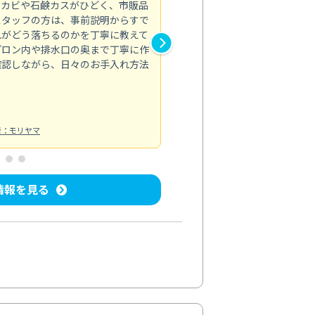
のカビや石鹸カスがひどく、市販品
会社のトイレと洗面台清掃をス
スタッフの方は、事前説明からすで
てはオフィス対応が雑なところ
れがどう落ちるのかを丁寧に教えて
なみから言葉遣い、作業マナー
プロン内や排水口の奥まで丁寧に作
心して任せられました。
確認しながら、日々のお手入れ方法
トイレ清掃
投稿日：2024/09/09
投
者：モリヤマ
情報を見る