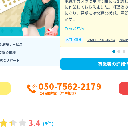
電気やガスの使用時間帯にも配慮
に作業してもらえました。料理後
になり、翌朝には快適な状態。昼
いサ...
もっと見る
水回り清掃
投稿日：2026/07/14
投稿
る清掃サービス
で安心依頼
軟にサポート
事業者の詳細
050-7562-2179
24時間対応（年中無休）
3.4
(9件)