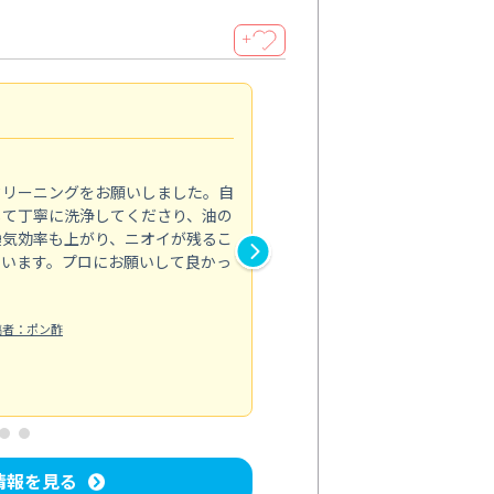
＋
サニタリーパックが便利
5.0
クリーニングをお願いしました。自
トイレや洗面所など水回りの汚
して丁寧に洗浄してくださり、油の
パックを試してみました。それ
換気効率も上がり、ニオイが残るこ
や道具を使い分けていて、安心
ています。プロにお願いして良かっ
落ちたことで、毎朝の支度も気
うろこ取りをオプションで追加
らない汚れ...
稿者：ポン酢
もっと見る
お風呂清掃
投稿日：2024/11/22
投
情報を見る