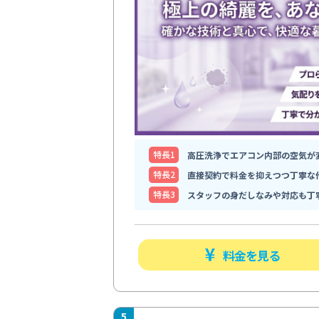
特⻑1
高圧洗浄でエアコン内部の空気が
特⻑2
直接契約で料金を抑えつつ丁寧な
特⻑3
スタッフの身だしなみや対応も丁
料金を見る
5