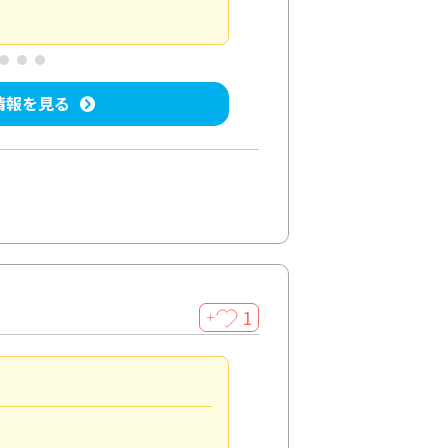
屋内清掃
投稿日：2025/04/08
投稿
情報を見る
1
＋
法人利用
5.0