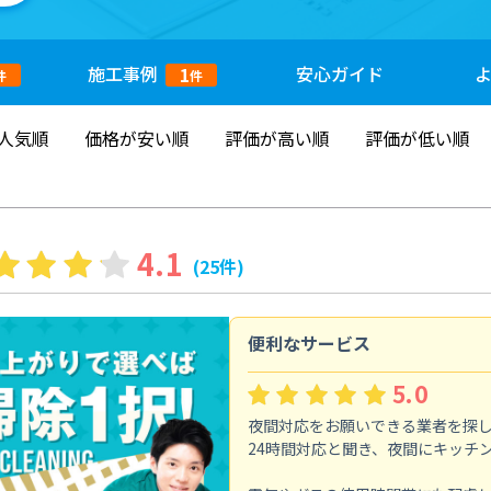
施工
事例
安心
ガイド
1
件
件
人気順
価格が安い順
評価が高い順
評価が低い順
4.1
(25件)
便利なサービス
5.0
夜間対応をお願いできる業者を探
24時間対応と聞き、夜間にキッチ