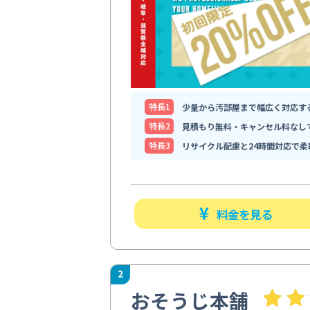
特⻑1
少量から汚部屋まで幅広く対応す
特⻑2
見積もり無料・キャンセル料なし
特⻑3
リサイクル配慮と24時間対応で柔
料金を見る
2
おそうじ本舗