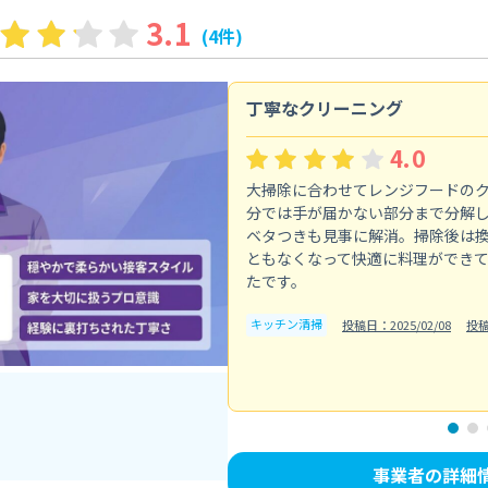
3.1
(4件)
丁寧なクリーニング
4.0
大掃除に合わせてレンジフードの
分では手が届かない部分まで分解
ベタつきも見事に解消。掃除後は
ともなくなって快適に料理ができ
たです。
キッチン清掃
投稿日：2025/02/08
投
事業者の詳細