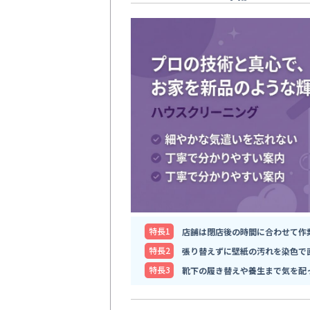
特⻑1
店舗は閉店後の時間に合わせて作
特⻑2
張り替えずに壁紙の汚れを染色で
特⻑3
靴下の履き替えや養生まで気を配