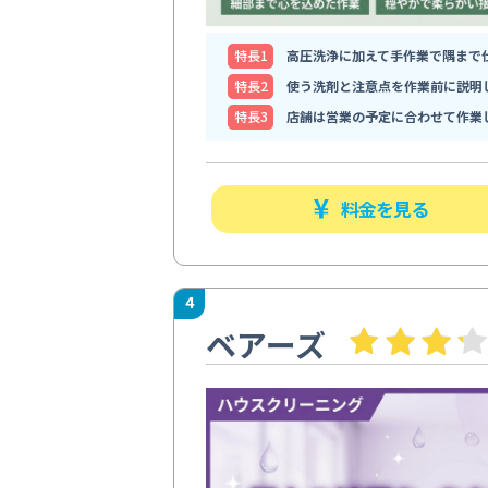
特⻑1
高圧洗浄に加えて手作業で隅まで
特⻑2
使う洗剤と注意点を作業前に説明
特⻑3
店舗は営業の予定に合わせて作業
料金を見る
4
ベアーズ