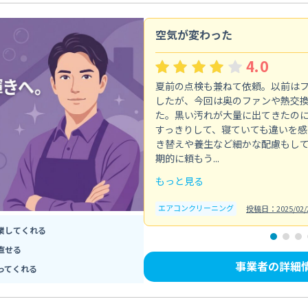
空気が変わった
4.0
夏前の点検も兼ねて依頼。以前は
したが、今回は奥のファンや熱交
た。黒い汚れが大量に出てきたの
すっきりして、寝ていても違いを感
き替えや養生など細かな配慮もし
期的に頼もう...
もっと見る
エアコンクリーニング
投稿日：2025/02/
業してくれる
直せる
事業者の詳細
ってくれる