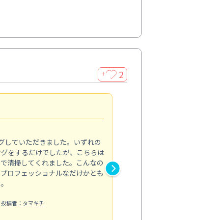
2
＋
初めてのハウスクリーニン
5.0
グしていただきました。いずれの
ハウスクリーニングをお願いす
ングをするだけでしたが、こちらは
したが、ライフハーツさんに依
まで清掃してくれました。こんなの
と窓まわり、ベランダの清掃を
がプロフェッショナルなだけかとも
子どもがよく床に座るので清潔
た。
限界があり…。来てくださった
業内容も逐...
投稿者：タマキチ
もっと見る