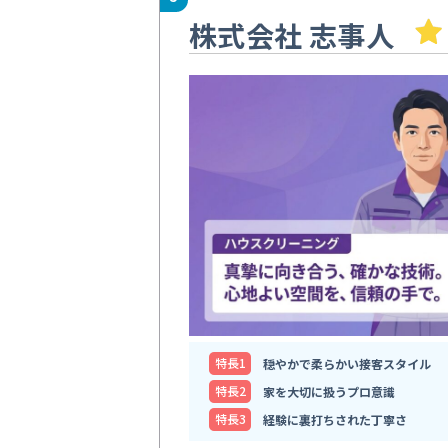
株式会社 志事人
特⻑1
穏やかで柔らかい接客スタイル
特⻑2
家を大切に扱うプロ意識
特⻑3
経験に裏打ちされた丁寧さ