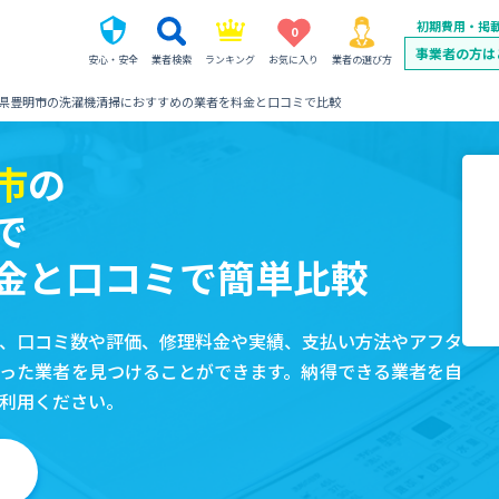
初期費用・掲
0
事業者の方は
安心・安全
業者検索
ランキング
お気に入り
業者の選び方
県豊明市の洗濯機清掃におすすめの業者を料金と口コミで比較
市
の
で
金と口コミで簡単比較
、口コミ数や評価、修理料金や実績、支払い方法やアフタ
った業者を見つけることができます。納得できる業者を自
利用ください。