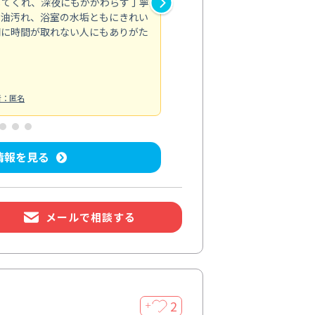
してくれ、深夜にもかかわらず丁寧
が行き届かず気になっていた場
の油汚れ、浴室の水垢ともにきれい
適。頼んで正解でした。
間に時間が取れない人にもありがた
エアコンクリーニング
投稿日：2026/
者：匿名
情報を見る
メールで相談する
2
＋