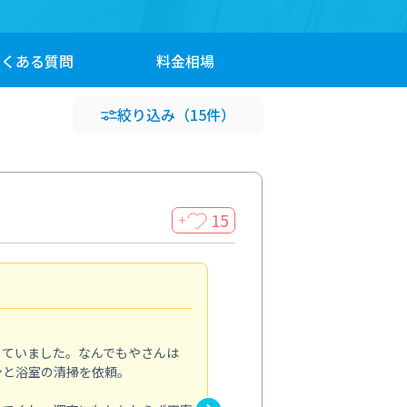
よくある
質問
料金
相場
絞り込み
（15件）
15
＋
頼んで良かったです
5.0
していました。なんでもやさんは
ペットと暮らしていて、埃や毛
ンと浴室の清掃を依頼。
エアコンと一緒に床や窓まわり
ホコリがほとんどなくなり、部