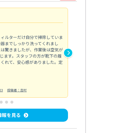
浴室が明るく
5.0
フィルターだけ自分で掃除していま
掃除しても取れなかったカビや
換器までしっかり洗ってくれまし
がプロ。浴室が明るく感じるほ
には驚きましたが、作業後は空気が
の説明も丁寧で安心できました
じます。スタッフの方が靴下の履
と気分も全然違います。
てくれて、安心感がありました。定
お風呂清掃
投稿日：2025/02/12
投
23
投稿者：吉村
情報を見る