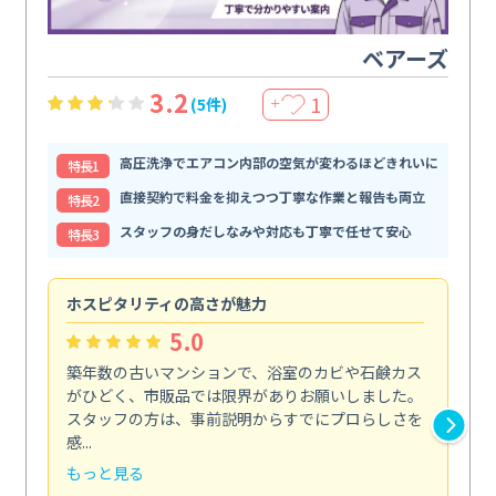
ベアーズ
3.2
1
(5件)
＋
高圧洗浄でエアコン内部の空気が変わるほどきれいに
特⻑1
直接契約で料金を抑えつつ丁寧な作業と報告も両立
特⻑2
スタッフの身だしなみや対応も丁寧で任せて安心
特⻑3
ホスピタリティの高さが魅力
法
5.0
築年数の古いマンションで、浴室のカビや石鹸カス
会
がひどく、市販品では限界がありお願いしました。
し
スタッフの方は、事前説明からすでにプロらしさを
あ
感...
い...
もっと見る
も