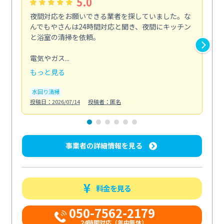
5.0
夜間対応をお願いできる業者を探していました。な
ペ
んでもやさんは24時間対応と聞き、夜間にキッチン
感
と浴室の清掃を依頼。
簡
ど...
電気やガス...
も
もっと見る
エ
投稿日
水回り清掃
投稿日：2026/07/14
投稿者：匿名
事業者の詳細情報を見る
料金を見る
050-7562-2179
24時間対応（年中無休）