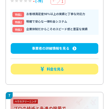
-
1
(-件)
＋
お客様満足度98％以上の実績と丁寧な対応力
特⻑1
明確で安心な一律料金システム
特⻑2
企業体制だからこそのスピード感と豊富な実績
特⻑3
事業者の詳細情報を見る
料金を見る
7