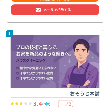
メールで相談する
2
おそうじ本舗
3.4
2
(9件)
＋