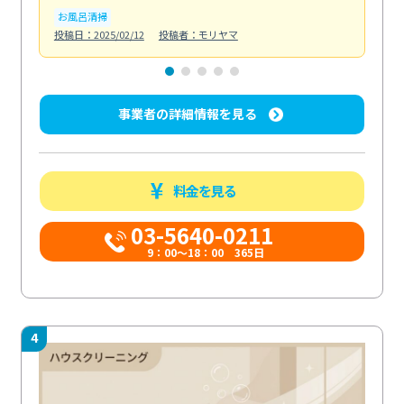
お風呂清掃
ト
投稿日：2025/02/12
投稿者：モリヤマ
投稿日
事業者の詳細情報を見る
料金を見る
03-5640-0211
9：00～18：00 365日
4