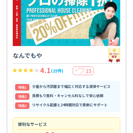
なんでもや
4.1
15
(25件)
＋
少量から汚部屋まで幅広く対応する清掃サービス
特⻑1
見積もり無料・キャンセル料なしで安心依頼
特⻑2
リサイクル配慮と24時間対応で柔軟にサポート
特⻑3
便利なサービス
頼