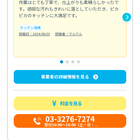
作業はとても丁寧で、仕上がりも素晴らしかったで
ス
す。頑固な汚れもきれいに落としていただき、ピカ
説
ピカのキッチンに大満足です。
の
い...
キッチン清掃
も
投稿日：2024/08/03
投稿者：でんでん
エ
投稿日
事業者の詳細情報を見る
料金を見る
03-3276-7274
受付10:00〜16:00（土・日・...