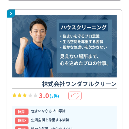
5
株式会社ワンダフルクリーン
3.0
(3件)
＋
住まいを守るプロ意識
特⻑1
生活空間を尊重する姿勢
特⻑2
細かな気遣いを欠かさない