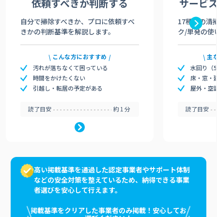
依頼すべきか
判断する
サービ
自分で掃除すべきか、プロに依頼すべ
17種類の清
きかの判断基準を解説します。
ク/単発の使
こんな方におすすめ
主
汚れが落ちなくて困っている
水回り（
時間をかけたくない
床・窓・
引越し・転居の予定がある
屋外・空
読了目安
約1分
読了目安
高い掲載基準を通過した認定事業者やサポート体制
などの安全対策を整えているため、納得できる事業
者選びを安心して行えます。
掲載基準をクリアした事業者のみ掲載！安心してお