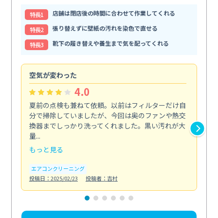
店舗は閉店後の時間に合わせて作業してくれる
特⻑1
張り替えずに壁紙の汚れを染色で直せる
特⻑2
靴下の履き替えや養生まで気を配ってくれる
特⻑3
空気が変わった
浴
4.0
夏前の点検も兼ねて依頼。以前はフィルターだけ自
掃
分で掃除していましたが、今回は奥のファンや熱交
た
換器までしっかり洗ってくれました。黒い汚れが大
キ
量...
安...
もっと見る
も
エアコンクリーニング
お
投稿日：2025/02/23
投稿者：吉村
投稿日