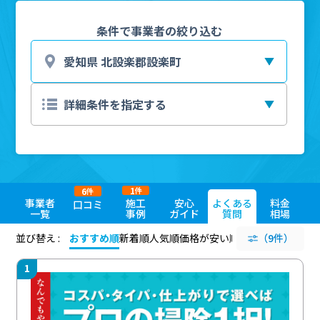
条件で事業者の絞り込む
1
6
件
件
事業者
施工
安心
よくある
料金
口コミ
一覧
事例
ガイド
質問
相場
並び替え :
おすすめ順
新着順
人気順
価格が安い順
評価が高い順
（9件）
評価
1