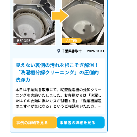
BEFORE
AFTER
千葉県香取市
2026.01.31
見えない裏側の汚れを根こそぎ解消！
「洗濯槽分解クリーニング」の圧倒的
洗浄力
本日は千葉県香取市にて、縦型洗濯機の分解クリー
ニングを実施いたしました。お客様からは「洗濯し
たはずの衣類に黒いカスが付着する」「洗濯機周辺
のニオイが気になる」というご相談をいただき、内
部の状態を確認したところ、洗濯槽の裏…
事例の詳細を見る
事業者の詳細を見る