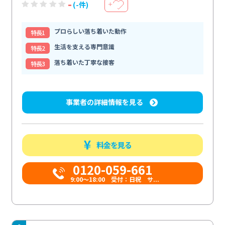
-
(-件)
＋
プロらしい落ち着いた動作
特⻑1
生活を支える専門意識
特⻑2
落ち着いた丁寧な接客
特⻑3
事業者の詳細情報を見る
料金を見る
0120-059-661
9:00〜18:00 受付：日祝 サ...