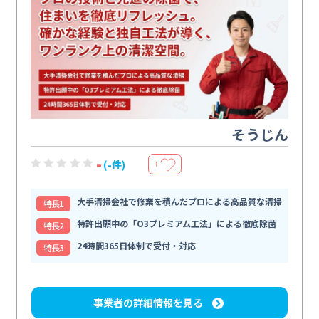
そうじん
-
(-件)
＋
大手清掃会社で修業を積んだプロによる高品質な清掃
特⻑1
特許出願中の「O3プレミアム工法」による徹底除菌
特⻑2
24時間365日体制で受付・対応
特⻑3
事業者の詳細情報を見る