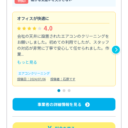
特⻑3
オフィスが快適に
納
4.0
会社の天井に設置されたエアコンのクリーニングを
浴
お願いしました。初めての利用でしたが、スタッフ
終
の対応が非常に丁寧で安心して任せられました。作
き
業...
し...
もっと見る
も
エアコンクリーニング
お
投稿日：2024/07/06
投稿者：石原です
投稿日
事業者の詳細情報を見る