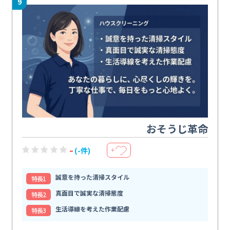
9
おそうじ革命
-
(-件)
＋
誠意を持った清掃スタイル
特⻑1
真面目で誠実な清掃態度
特⻑2
生活導線を考えた作業配慮
特⻑3