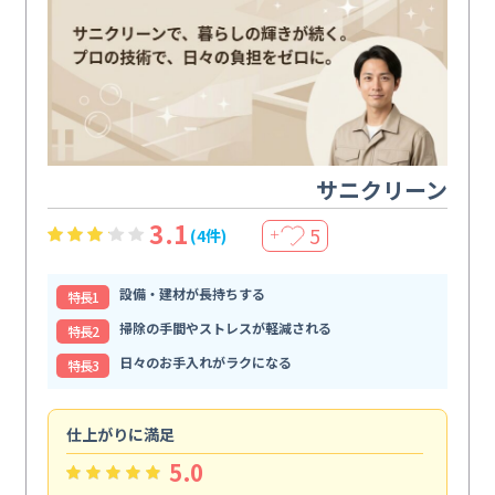
サニクリーン
3.1
5
(4件)
＋
設備・建材が長持ちする
特⻑1
掃除の手間やストレスが軽減される
特⻑2
日々のお手入れがラクになる
特⻑3
仕上がりに満足
親
5.0