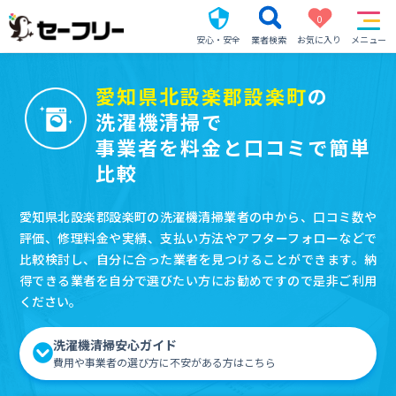
0
安心・安全
業者検索
お気に入り
メニュー
愛知県北設楽郡設楽町
の
洗濯機清掃で
事業者を料金と口コミで簡単
比較
愛知県北設楽郡設楽町の洗濯機清掃業者の中から、口コミ数や
評価、修理料金や実績、支払い方法やアフターフォローなどで
比較検討し、自分に合った業者を見つけることができます。納
得できる業者を自分で選びたい方にお勧めですので是非ご利用
ください。
洗濯機清掃安心ガイド
費用や事業者の選び方に不安がある方はこちら