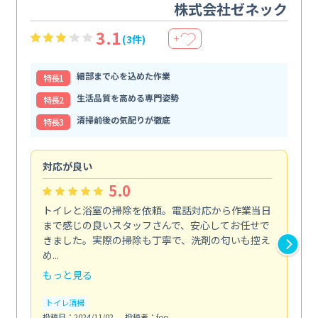
株式会社ゼネック
3.1
(3件)
＋
細部まで心を込めた作業
特⻑1
生活品質を高める専門姿勢
特⻑2
清掃前後の気配りが徹底
特⻑3
対応が良い
丁
5.0
トイレと浴室の掃除を依頼。電話対応から作業当日
油
まで感じの良いスタッフさんで、安心してお任せで
た
きました。実際の掃除も丁寧で、洗剤の匂いも控え
気
め...
発見.
もっと見る
も
トイレ清掃
キ
投稿日：2024/11/02
投稿者：foo
投稿日