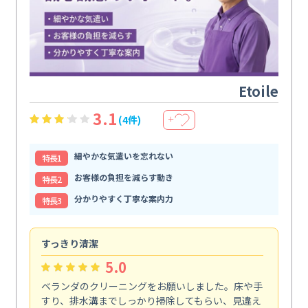
Etoile
3.1
(4件)
＋
細やかな気遣いを忘れない
特⻑1
お客様の負担を減らす動き
特⻑2
分かりやすく丁寧な案内力
特⻑3
すっきり清潔
キ
5.0
ベランダのクリーニングをお願いしました。床や手
コ
すり、排水溝までしっかり掃除してもらい、見違え
れ