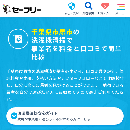
0
安心・安全
業者検索
お気に入り
メニュー
千葉県市原市
の
洗濯機清掃で
事業者を料金と口コミで簡単
比較
千葉県市原市の洗濯機清掃業者の中から、口コミ数や評価、修
理料金や実績、支払い方法やアフターフォローなどで比較検討
し、自分に合った業者を見つけることができます。納得できる
業者を自分で選びたい方にお勧めですので是非ご利用くださ
い。
洗濯機清掃安心ガイド
費用や事業者の選び方に不安がある方はこちら