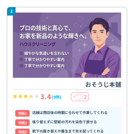
2
おそうじ本舗
3.4
2
(9件)
＋
店舗は閉店後の時間に合わせて作業してくれる
特⻑1
張り替えずに壁紙の汚れを染色で直せる
特⻑2
靴下の履き替えや養生まで気を配ってくれる
特⻑3