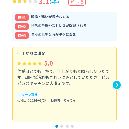
3.1
5
(4件)
＋
設備・建材が長持ちする
特⻑1
掃除の手間やストレスが軽減される
特⻑2
日々のお手入れがラクになる
特⻑3
仕上がりに満足
親
5.0
作業はとても丁寧で、仕上がりも素晴らしかったで
ス
す。頑固な汚れもきれいに落としていただき、ピカ
説
ピカのキッチンに大満足です。
の
い...
キッチン清掃
も
投稿日：2024/08/03
投稿者：でんでん
エ
投稿日