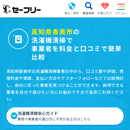
0
安心・安全
業者検索
お気に入り
メニュー
高知県香美市
の
洗濯機清掃で
事業者を料金と口コミで簡単
比較
高知県香美市の洗濯機清掃業者の中から、口コミ数や評価、修
理料金や実績、支払い方法やアフターフォローなどで比較検討
し、自分に合った業者を見つけることができます。納得できる
業者を自分で選びたい方にお勧めですので是非ご利用くださ
い。
洗濯機清掃安心ガイド
費用や事業者の選び方に不安がある方はこちら