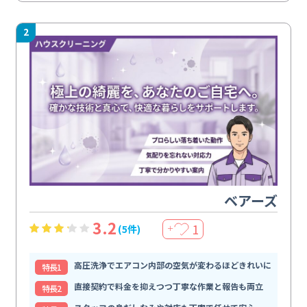
2
ベアーズ
3.2
1
(5件)
＋
高圧洗浄でエアコン内部の空気が変わるほどきれいに
特⻑1
直接契約で料金を抑えつつ丁寧な作業と報告も両立
特⻑2