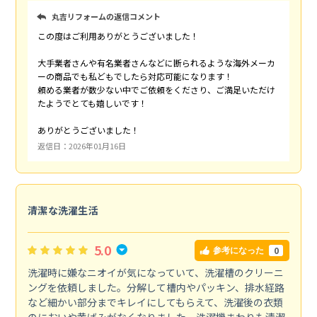
丸吉リフォームの返信コメント
この度はご利用ありがとうございました！
大手業者さんや有名業者さんなどに断られるような海外メーカ
ーの商品でも私どもでしたら対応可能になります！
頼める業者が数少ない中でご依頼をくださり、ご満足いただけ
たようでとても嬉しいです！
ありがとうございました！
返信日：2026年01月16日
清潔な洗濯生活
5.0
0
参考になった
洗濯時に嫌なニオイが気になっていて、洗濯槽のクリーニ
ングを依頼しました。分解して槽内やパッキン、排水経路
など細かい部分までキレイにしてもらえて、洗濯後の衣類
のにおいや黄ばみがなくなりました。洗濯機まわりも清潔