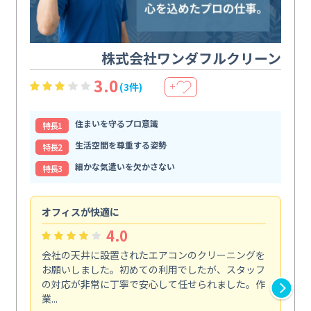
株式会社ワンダフルクリーン
3.0
(3件)
＋
住まいを守るプロ意識
特⻑1
生活空間を尊重する姿勢
特⻑2
細かな気遣いを欠かさない
特⻑3
オフィスが快適に
納
4.0
会社の天井に設置されたエアコンのクリーニングを
浴
お願いしました。初めての利用でしたが、スタッフ
終
の対応が非常に丁寧で安心して任せられました。作
き
業...
し...