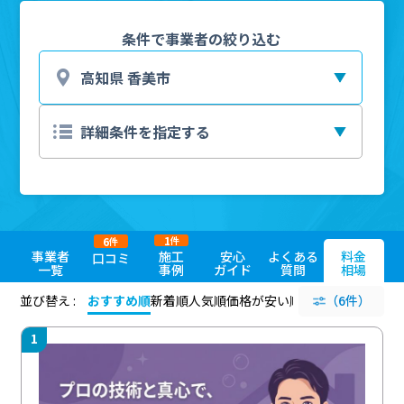
条件で事業者の絞り込む
1
6
件
件
事業者
施工
安心
よくある
料金
口コミ
一覧
事例
ガイド
質問
相場
並び替え :
おすすめ順
新着順
人気順
価格が安い順
評価が高い順
（6件）
評価
1