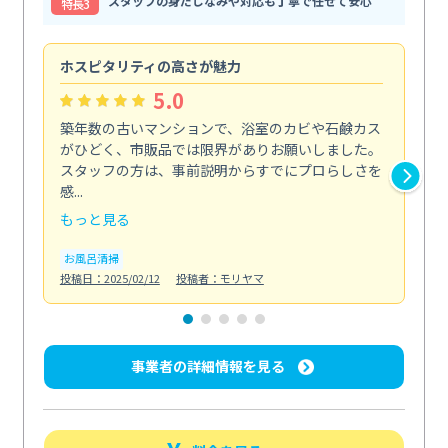
スタッフの身だしなみや対応も丁寧で任せて安心
特⻑3
ホスピタリティの高さが魅力
法
5.0
築年数の古いマンションで、浴室のカビや石鹸カス
会
がひどく、市販品では限界がありお願いしました。
し
スタッフの方は、事前説明からすでにプロらしさを
あ
感...
い...
もっと見る
も
お風呂清掃
ト
投稿日：2025/02/12
投稿者：モリヤマ
投稿日
事業者の詳細情報を見る