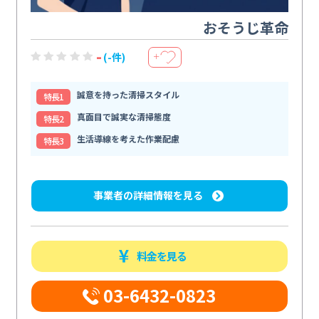
おそうじ革命
-
(-件)
＋
誠意を持った清掃スタイル
特⻑1
真面目で誠実な清掃態度
特⻑2
生活導線を考えた作業配慮
特⻑3
事業者の詳細情報を見る
料金を見る
03-6432-0823