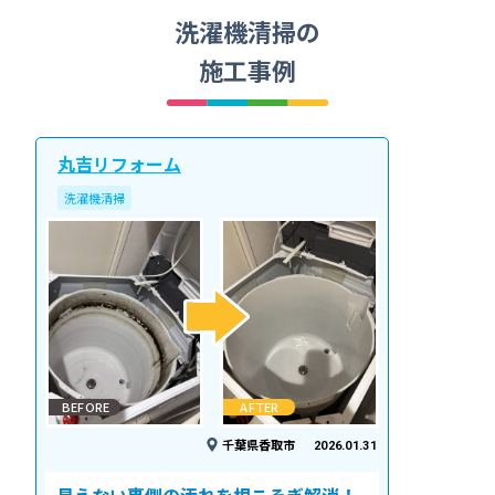
洗濯機清掃の
施工事例
丸吉リフォーム
洗濯機清掃
BEFORE
AFTER
千葉県香取市
2026.01.31
見えない裏側の汚れを根こそぎ解消！