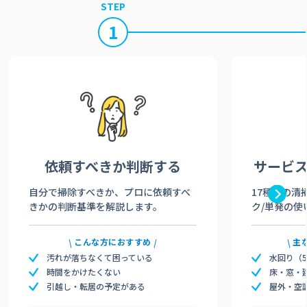
STEP
1
依頼すべきか
判断する
サービ
自分で掃除すべきか、プロに依頼すべ
17種類の清
きかの判断基準を解説します。
ク/単発の使
こんな方におすすめ
主
汚れが落ちなくて困っている
水回り（
時間をかけたくない
床・窓・
引越し・転居の予定がある
屋外・空