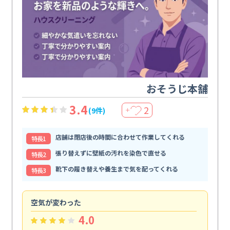
おそうじ本舗
3.4
2
(9件)
＋
店舗は閉店後の時間に合わせて作業してくれる
特⻑1
張り替えずに壁紙の汚れを染色で直せる
特⻑2
靴下の履き替えや養生まで気を配ってくれる
特⻑3
空気が変わった
浴
4.0