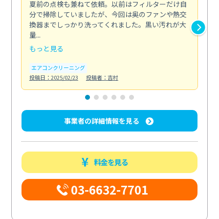
夏前の点検も兼ねて依頼。以前はフィルターだけ自
掃
分で掃除していましたが、今回は奥のファンや熱交
た
換器までしっかり洗ってくれました。黒い汚れが大
キ
量...
安...
もっと見る
も
エアコンクリーニング
お
投稿日：2025/02/23
投稿者：吉村
投稿日
事業者の詳細情報を見る
料金を見る
03-6632-7701