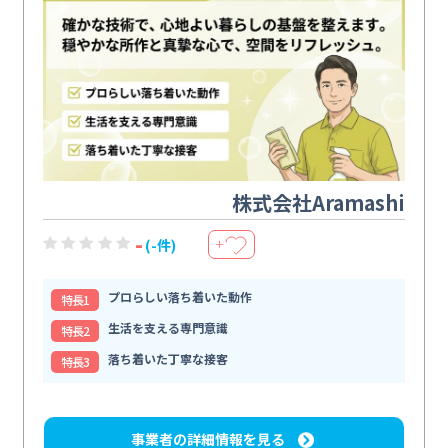
株式会社Aramashi
-
(-件)
＋
プロらしい落ち着いた動作
特⻑1
生活を支える専門意識
特⻑2
落ち着いた丁寧な接客
特⻑3
事業者の詳細情報を見る