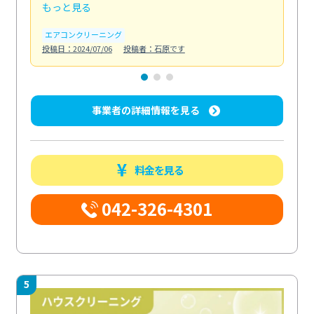
もっと見る
も
エアコンクリーニング
お
投稿日：2024/07/06
投稿者：石原です
投稿日
事業者の詳細情報を見る
料金を見る
042-326-4301
5