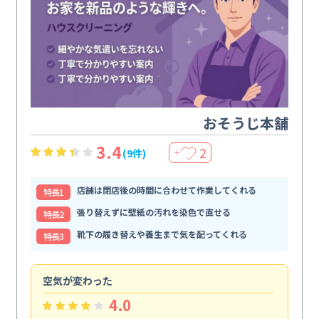
おそうじ本舗
3.4
2
(9件)
＋
店舗は閉店後の時間に合わせて作業してくれる
特⻑1
張り替えずに壁紙の汚れを染色で直せる
特⻑2
靴下の履き替えや養生まで気を配ってくれる
特⻑3
空気が変わった
浴
4.0