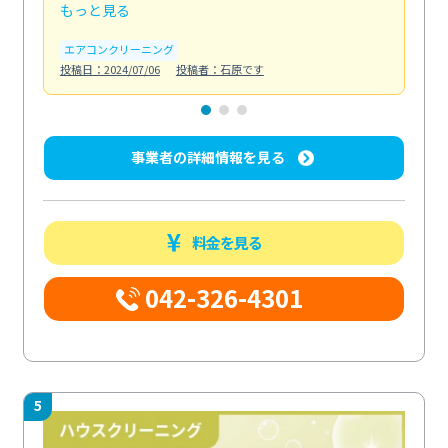
もっと見る
も
エアコンクリーニング
お
投稿日：2024/07/06
投稿者：石原です
投稿日
事業者の詳細情報を見る
料金を見る
042-326-4301
5