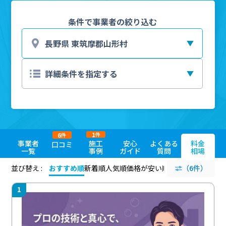
条件で事業者の絞り込む
1
6
件
件
事業者
施工
安心
よくある
料金
口コミ
一覧
事例
ガイド
質問
相場
並び替え :
おすすめ順
新着順
人気順
価格が安い順
評価が高い順
（6件）
評価
1