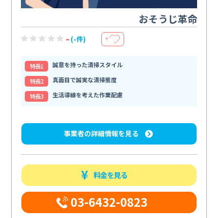
おそうじ革命
-
(-件)
＋
誠意を持った清掃スタイル
特⻑1
真面目で誠実な清掃態度
特⻑2
生活導線を考えた作業配慮
特⻑3
事業者の詳細情報を見る
料金を見る
03-6432-0823