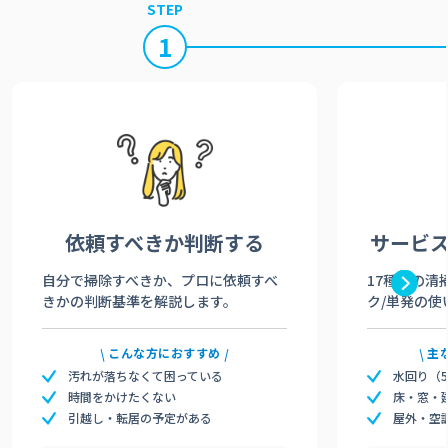
STEP
1
依頼すべきか
判断する
サービ
自分で掃除すべきか、プロに依頼すべ
17種類の清
きかの判断基準を解説します。
ク/単発の使
こんな方におすすめ
主
汚れが落ちなくて困っている
水回り（
時間をかけたくない
床・窓・
引越し・転居の予定がある
屋外・空