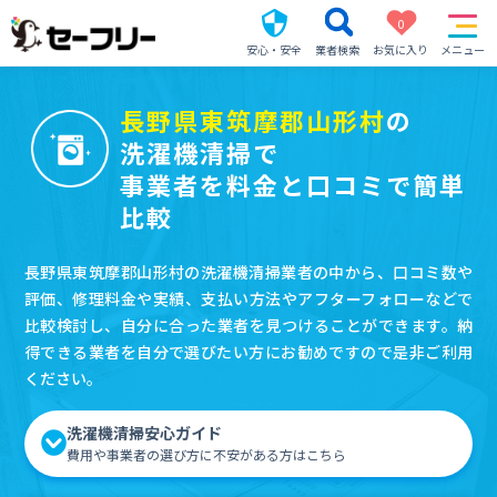
0
安心・安全
業者検索
お気に入り
メニュー
長野県東筑摩郡山形村
の
洗濯機清掃で
事業者を料金と口コミで簡単
比較
長野県東筑摩郡山形村の洗濯機清掃業者の中から、口コミ数や
評価、修理料金や実績、支払い方法やアフターフォローなどで
比較検討し、自分に合った業者を見つけることができます。納
得できる業者を自分で選びたい方にお勧めですので是非ご利用
ください。
洗濯機清掃安心ガイド
費用や事業者の選び方に不安がある方はこちら