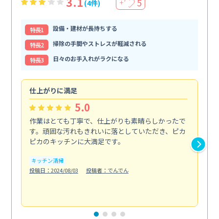
3.1
5
(4件)
＋
設備・建材が長持ちする
特⻑1
掃除の手間やストレスが軽減される
特⻑2
日々のお手入れがラクになる
特⻑3
仕上がりに満足
親
5.0
作業はとても丁寧で、仕上がりも素晴らしかったで
ス
す。頑固な汚れもきれいに落としていただき、ピカ
説
ピカのキッチンに大満足です。
の
い...
キッチン清掃
も
投稿日：2024/08/03
投稿者：でんでん
エ
投稿日