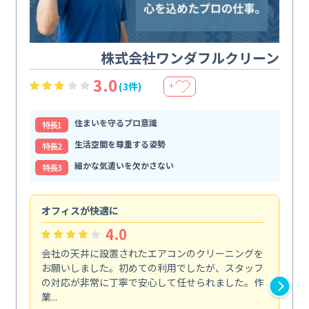
株式会社ワンダフルクリーン
3.0
(3件)
＋
住まいを守るプロ意識
特⻑1
生活空間を尊重する姿勢
特⻑2
細かな気遣いを欠かさない
特⻑3
オフィスが快適に
納
4.0
会社の天井に設置されたエアコンのクリーニングを
浴
お願いしました。初めての利用でしたが、スタッフ
終
の対応が非常に丁寧で安心して任せられました。作
き
業...
し...