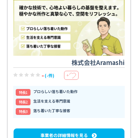
株式会社Aramashi
-
(-件)
＋
プロらしい落ち着いた動作
特⻑1
生活を支える専門意識
特⻑2
落ち着いた丁寧な接客
特⻑3
事業者の詳細情報を見る