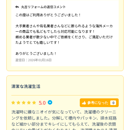
丸吉リフォームの返信コメント
この度はご利用ありがとうございました！
大手業者さんや有名業者さんなどに断られるような海外メーカ
ーの商品でも私どもでしたら対応可能になります！
頼める業者が数少ない中でご依頼をくださり、ご満足いただけ
たようでとても嬉しいです！
ありがとうございました！
返信日：2026年01月16日
清潔な洗濯生活
5.0
0
参考になった
洗濯時に嫌なニオイが気になっていて、洗濯槽のクリーニ
ングを依頼しました。分解して槽内やパッキン、排水経路
など細かい部分までキレイにしてもらえて、洗濯後の衣類
のにおいや黄ばみがなくなりました。洗濯機まわりも清潔