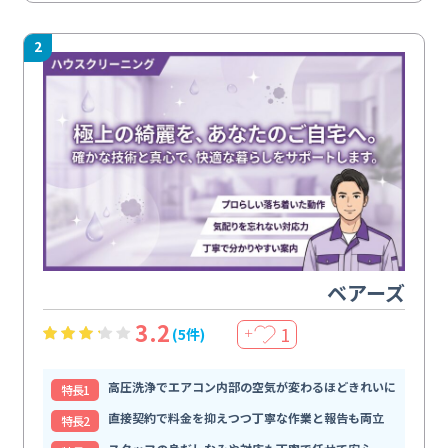
2
ベアーズ
3.2
1
(5件)
＋
高圧洗浄でエアコン内部の空気が変わるほどきれいに
特⻑1
直接契約で料金を抑えつつ丁寧な作業と報告も両立
特⻑2