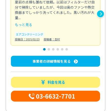
夏前の点検も兼ねて依頼。以前はフィルターだけ自
掃
分で掃除していましたが、今回は奥のファンや熱交
た
換器までしっかり洗ってくれました。黒い汚れが大
キ
量...
安...
もっと見る
も
エアコンクリーニング
お
投稿日：2025/02/23
投稿者：吉村
投稿日
事業者の詳細情報を見る
料金を見る
03-6632-7701