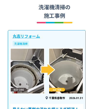
洗濯機清掃の
施工事例
丸吉リフォーム
洗濯機清掃
BEFORE
AFTER
千葉県香取市
2026.01.31
見えない裏側の汚れを根こそぎ解消！