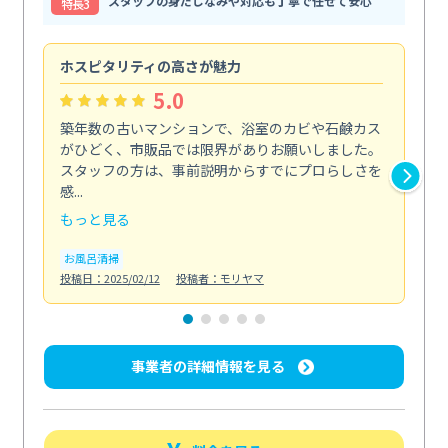
スタッフの身だしなみや対応も丁寧で任せて安心
特⻑3
ホスピタリティの高さが魅力
法
5.0
築年数の古いマンションで、浴室のカビや石鹸カス
会
がひどく、市販品では限界がありお願いしました。
し
スタッフの方は、事前説明からすでにプロらしさを
あ
感...
い...
もっと見る
も
お風呂清掃
ト
投稿日：2025/02/12
投稿者：モリヤマ
投稿日
事業者の詳細情報を見る