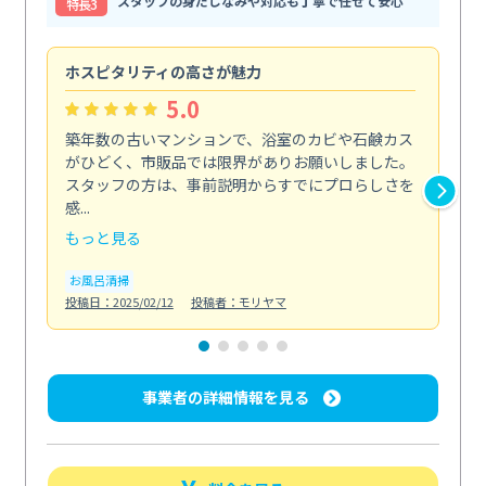
スタッフの身だしなみや対応も丁寧で任せて安心
特⻑3
ホスピタリティの高さが魅力
法
5.0
築年数の古いマンションで、浴室のカビや石鹸カス
会
がひどく、市販品では限界がありお願いしました。
し
スタッフの方は、事前説明からすでにプロらしさを
あ
感...
い...
もっと見る
も
お風呂清掃
ト
投稿日：2025/02/12
投稿者：モリヤマ
投稿日
事業者の詳細情報を見る