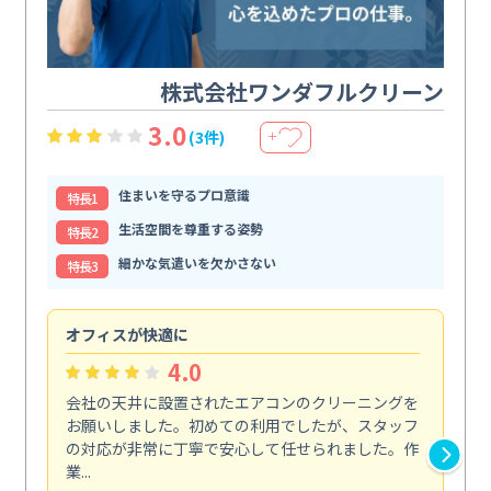
株式会社ワンダフルクリーン
3.0
(3件)
＋
住まいを守るプロ意識
特⻑1
生活空間を尊重する姿勢
特⻑2
細かな気遣いを欠かさない
特⻑3
オフィスが快適に
納
4.0
会社の天井に設置されたエアコンのクリーニングを
浴
お願いしました。初めての利用でしたが、スタッフ
終
の対応が非常に丁寧で安心して任せられました。作
き
業...
し...