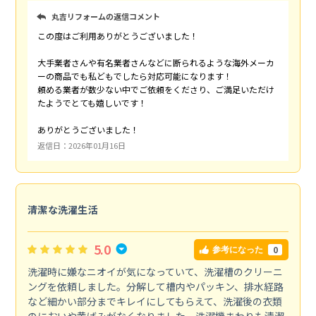
丸吉リフォームの返信コメント
この度はご利用ありがとうございました！
大手業者さんや有名業者さんなどに断られるような海外メーカ
ーの商品でも私どもでしたら対応可能になります！
頼める業者が数少ない中でご依頼をくださり、ご満足いただけ
たようでとても嬉しいです！
ありがとうございました！
返信日：2026年01月16日
清潔な洗濯生活
5.0
0
参考になった
洗濯時に嫌なニオイが気になっていて、洗濯槽のクリーニ
ングを依頼しました。分解して槽内やパッキン、排水経路
など細かい部分までキレイにしてもらえて、洗濯後の衣類
のにおいや黄ばみがなくなりました。洗濯機まわりも清潔