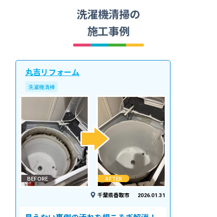
洗濯機清掃の
施工事例
丸吉リフォーム
洗濯機清掃
BEFORE
AFTER
千葉県香取市
2026.01.31
見えない裏側の汚れを根こそぎ解消！