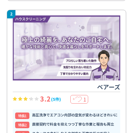
2
ベアーズ
3.2
1
(5件)
＋
高圧洗浄でエアコン内部の空気が変わるほどきれいに
特⻑1
直接契約で料金を抑えつつ丁寧な作業と報告も両立
特⻑2