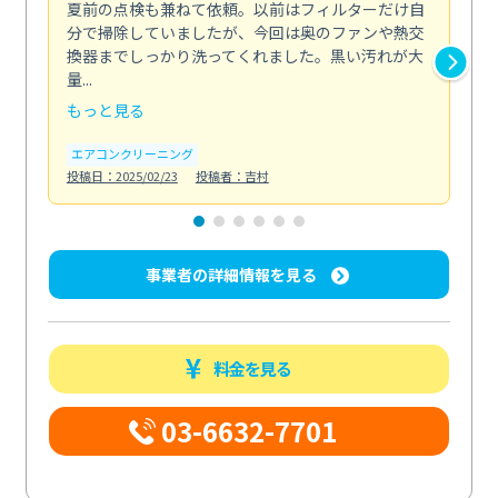
夏前の点検も兼ねて依頼。以前はフィルターだけ自
掃
分で掃除していましたが、今回は奥のファンや熱交
た
換器までしっかり洗ってくれました。黒い汚れが大
キ
量...
安...
もっと見る
も
エアコンクリーニング
お
投稿日：2025/02/23
投稿者：吉村
投稿日
事業者の詳細情報を見る
料金を見る
03-6632-7701