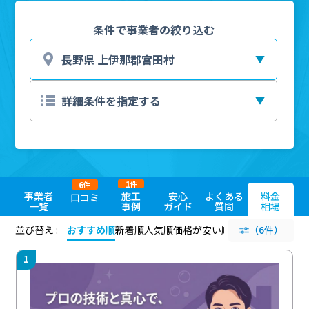
条件で事業者の絞り込む
1
6
件
件
事業者
施工
安心
よくある
料金
口コミ
一覧
事例
ガイド
質問
相場
並び替え :
おすすめ順
新着順
人気順
価格が安い順
評価が高い順
（6件）
評価
1