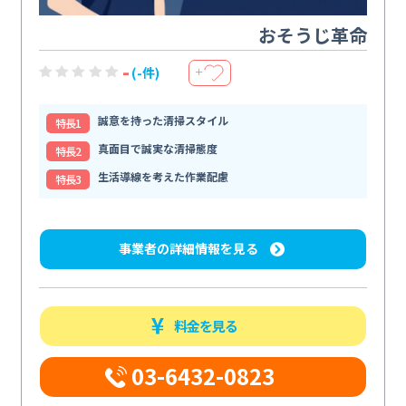
おそうじ革命
-
(-件)
＋
誠意を持った清掃スタイル
特⻑1
真面目で誠実な清掃態度
特⻑2
生活導線を考えた作業配慮
特⻑3
事業者の詳細情報を見る
料金を見る
03-6432-0823