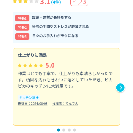
3.1
5
(4件)
＋
設備・建材が長持ちする
特⻑1
掃除の手間やストレスが軽減される
特⻑2
日々のお手入れがラクになる
特⻑3
仕上がりに満足
親
5.0
作業はとても丁寧で、仕上がりも素晴らしかったで
ス
す。頑固な汚れもきれいに落としていただき、ピカ
説
ピカのキッチンに大満足です。
の
い...
キッチン清掃
も
投稿日：2024/08/03
投稿者：でんでん
エ
投稿日