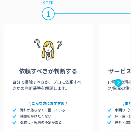
STEP
1
依頼すべきか
判断する
サービ
自分で掃除すべきか、プロに依頼すべ
17種類の清
きかの判断基準を解説します。
ク/単発の使
こんな方におすすめ
主
汚れが落ちなくて困っている
水回り（
時間をかけたくない
床・窓・
引越し・転居の予定がある
屋外・空