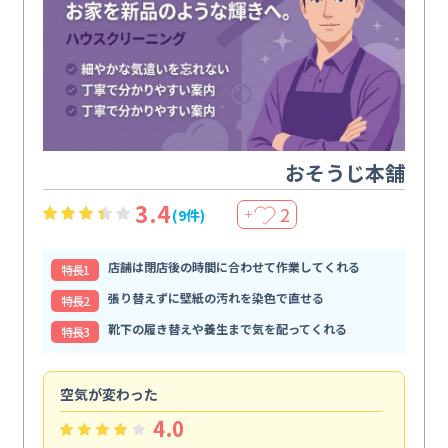
おそうじ本舗
3.4
2
(9件)
＋
店舗は閉店後の時間に合わせて作業してくれる
特⻑1
張り替えずに壁紙の汚れを染色で直せる
特⻑2
靴下の履き替えや養生まで気を配ってくれる
特⻑3
空気が変わった
浴
4.0