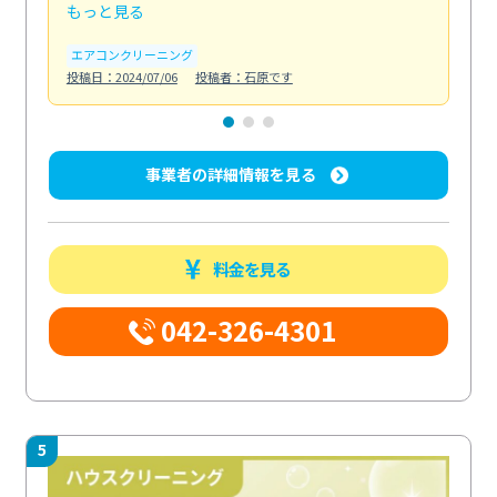
もっと見る
も
エアコンクリーニング
お
投稿日：2024/07/06
投稿者：石原です
投稿日
事業者の詳細情報を見る
料金を見る
042-326-4301
5