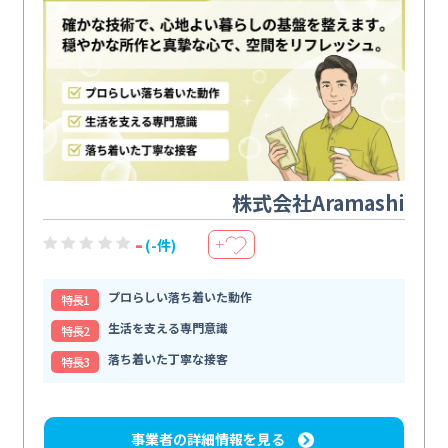
株式会社Aramashi
-
(-件)
＋
プロらしい落ち着いた動作
特⻑1
生活を支える専門意識
特⻑2
落ち着いた丁寧な接客
特⻑3
事業者の詳細情報を見る