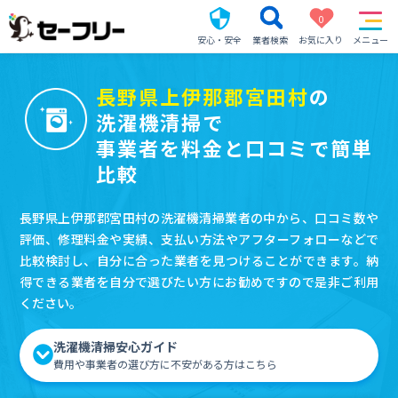
0
安心・安全
業者検索
お気に入り
メニュー
長野県上伊那郡宮田村
の
洗濯機清掃で
事業者を料金と口コミで簡単
比較
長野県上伊那郡宮田村の洗濯機清掃業者の中から、口コミ数や
評価、修理料金や実績、支払い方法やアフターフォローなどで
比較検討し、自分に合った業者を見つけることができます。納
得できる業者を自分で選びたい方にお勧めですので是非ご利用
ください。
洗濯機清掃安心ガイド
費用や事業者の選び方に不安がある方はこちら