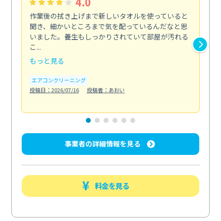
4.0
作業後の拭き上げまで新しいタオルを使っていると
ベ
聞き、細かいところまで気を配っているんだなと思
単
いました。養生もしっかりされていて部屋が汚れる
が
こ...
回...
もっと見る
も
エアコンクリーニング
ベラ
投稿日：2026/07/16
投稿者：あおい
投稿日
事業者の詳細情報を見る
料金を見る