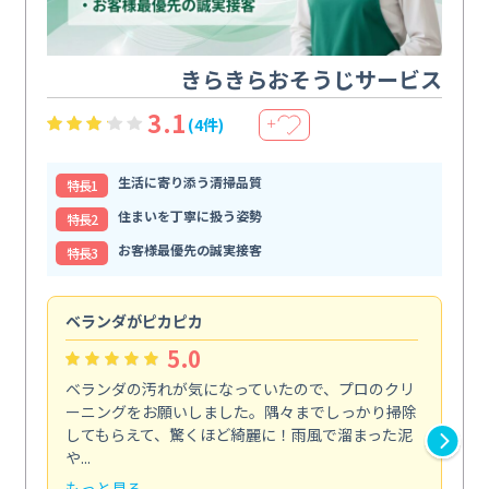
きらきらおそうじサービス
3.1
(4件)
＋
生活に寄り添う清掃品質
特⻑1
住まいを丁寧に扱う姿勢
特⻑2
お客様最優先の誠実接客
特⻑3
ベランダがピカピカ
今
5.0
ベランダの汚れが気になっていたので、プロのクリ
掃
ーニングをお願いしました。隅々までしっかり掃除
し
してもらえて、驚くほど綺麗に！雨風で溜まった泥
あ
や...
年...
もっと見る
も