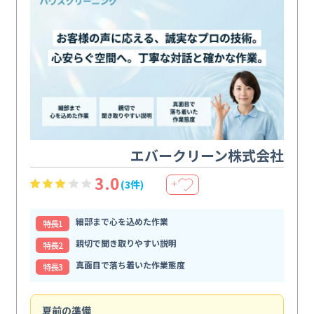
エバークリーン株式会社
3.0
(3件)
＋
細部まで心を込めた作業
特⻑1
親切で聞き取りやすい説明
特⻑2
真面目で落ち着いた作業態度
特⻑3
夏前の準備
エ