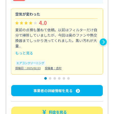
空気が変わった
浴
4.0
夏前の点検も兼ねて依頼。以前はフィルターだけ自
掃
分で掃除していましたが、今回は奥のファンや熱交
た
換器までしっかり洗ってくれました。黒い汚れが大
キ
量...
安...
もっと見る
も
エアコンクリーニング
お
投稿日：2025/02/23
投稿者：吉村
投稿日
事業者の詳細情報を見る
料金を見る