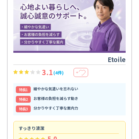
Etoile
3.1
(4件)
＋
細やかな気遣いを忘れない
特⻑1
お客様の負担を減らす動き
特⻑2
分かりやすく丁寧な案内力
特⻑3
すっきり清潔
キ
5.0