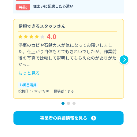
住まいに配慮した心遣い
特⻑3
信頼できるスタッフさん
キ
4.0
浴室のカビや石鹸カスが気になってお願いしまし
料
た。仕上がり自体もとてもきれいでしたが、作業前
取
後の写真で比較して説明してもらえたのがありがた
こ
かっ...
っ...
もっと見る
も
お風呂清掃
キ
投稿日：2025/02/10
投稿者：まる
投稿日
事業者の詳細情報を見る