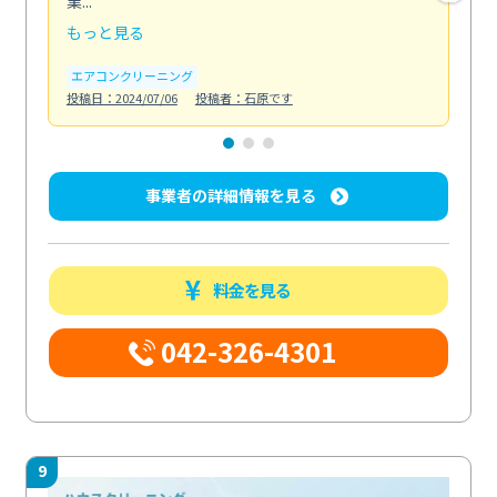
業...
し...
もっと見る
も
エアコンクリーニング
お
投稿日：2024/07/06
投稿者：石原です
投稿日
事業者の詳細情報を見る
料金を見る
042-326-4301
9