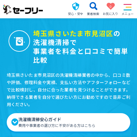
0
安心・安全
業者検索
お気に入り
メニュー
埼玉県さいたま市見沼区
の
洗濯機清掃で
事業者を料金と口コミで簡単
比較
埼玉県さいたま市見沼区の洗濯機清掃業者の中から、口コミ数
や評価、修理料金や実績、支払い方法やアフターフォローなど
で比較検討し、自分に合った業者を見つけることができます。
納得できる業者を自分で選びたい方にお勧めですので是非ご利
用ください。
洗濯機清掃安心ガイド
費用や事業者の選び方に不安がある方はこちら