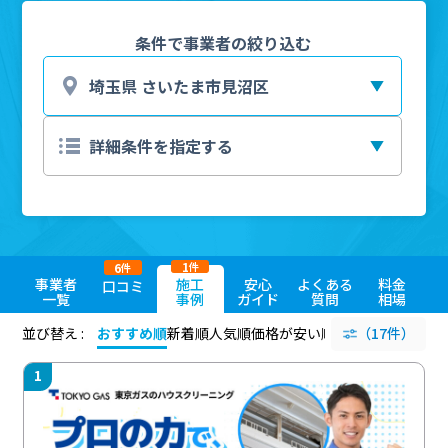
条件で事業者の絞り込む
1
6
件
件
事業者
施工
安心
よくある
料金
口コミ
一覧
事例
ガイド
質問
相場
並び替え :
おすすめ順
新着順
人気順
価格が安い順
評価が高い順
（17件）
評価
1