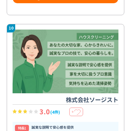
10
株式会社ソージスト
3.0
(4件)
＋
誠実な説明で安心感を提供
特⻑1