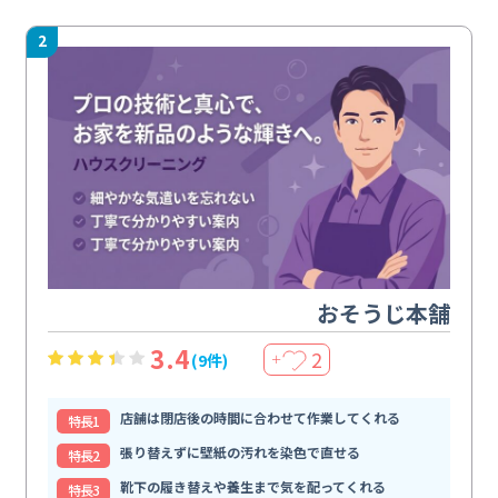
2
おそうじ本舗
3.4
2
(9件)
＋
店舗は閉店後の時間に合わせて作業してくれる
特⻑1
張り替えずに壁紙の汚れを染色で直せる
特⻑2
靴下の履き替えや養生まで気を配ってくれる
特⻑3