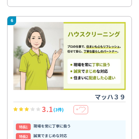
6
マッハ３９
3.1
(3件)
＋
現場を常に丁寧に扱う
特⻑1
誠実でまじめな対応
特⻑2