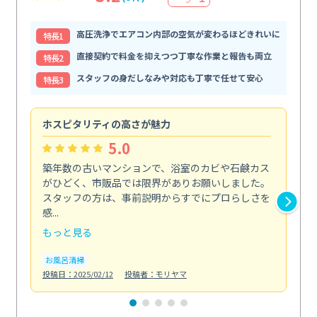
高圧洗浄でエアコン内部の空気が変わるほどきれいに
特⻑1
直接契約で料金を抑えつつ丁寧な作業と報告も両立
特⻑2
スタッフの身だしなみや対応も丁寧で任せて安心
特⻑3
ホスピタリティの高さが魅力
法
5.0
築年数の古いマンションで、浴室のカビや石鹸カス
会
がひどく、市販品では限界がありお願いしました。
し
スタッフの方は、事前説明からすでにプロらしさを
あ
感...
い...
もっと見る
も
お風呂清掃
ト
投稿日：2025/02/12
投稿者：モリヤマ
投稿日