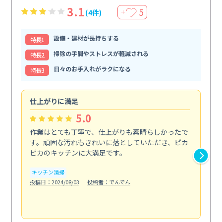
3.1
5
(4件)
＋
設備・建材が長持ちする
特⻑1
掃除の手間やストレスが軽減される
特⻑2
日々のお手入れがラクになる
特⻑3
仕上がりに満足
親
5.0
作業はとても丁寧で、仕上がりも素晴らしかったで
ス
す。頑固な汚れもきれいに落としていただき、ピカ
説
ピカのキッチンに大満足です。
の
い...
キッチン清掃
も
投稿日：2024/08/03
投稿者：でんでん
エ
投稿日