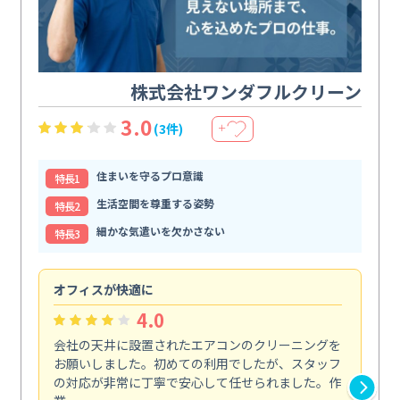
株式会社ワンダフルクリーン
3.0
(3件)
＋
住まいを守るプロ意識
特⻑1
生活空間を尊重する姿勢
特⻑2
細かな気遣いを欠かさない
特⻑3
オフィスが快適に
納
4.0
会社の天井に設置されたエアコンのクリーニングを
浴
お願いしました。初めての利用でしたが、スタッフ
終
の対応が非常に丁寧で安心して任せられました。作
き