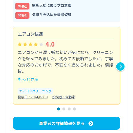
家を大切に扱うプロ意識
特⻑2
気持ちを込めた清掃姿勢
特⻑3
エアコン快適
快
4.0
エアコンから漂う嫌な匂いが気になり、クリーニン
エ
グを頼んでみました。初めての依頼でしたが、丁寧
エ
な対応のおかげで、不安なく進められました。清掃
に
後...
快...
もっと見る
も
エアコンクリーニング
エ
投稿日：2024/07/19
投稿者：佐藤家
投稿日
事業者の詳細情報を見る