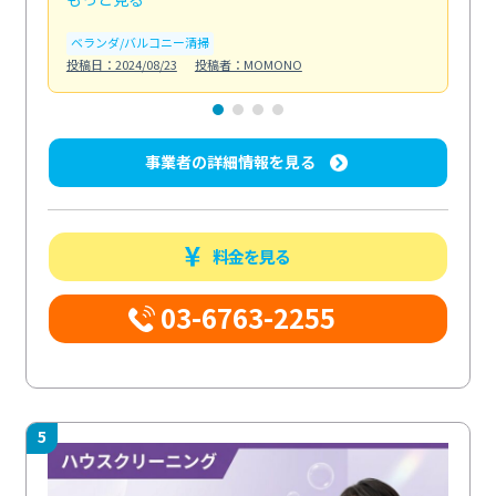
ベランダ/バルコニー清掃
エ
投稿日：2024/08/23
投稿者：MOMONO
投稿日
事業者の詳細情報を見る
料金を見る
03-6763-2255
5