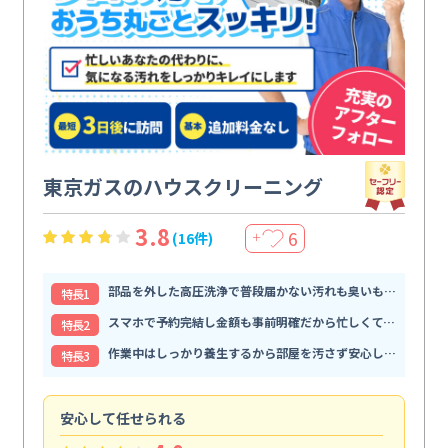
東京ガスのハウスクリーニング
3.8
6
(16件)
＋
部品を外した高圧洗浄で普段届かない汚れも臭いもすっきり解消
特⻑1
スマホで予約完結し金額も事前明確だから忙しくても頼みやすい
特⻑2
作業中はしっかり養生するから部屋を汚さず安心して任せられる
特⻑3
安心して任せられる
見