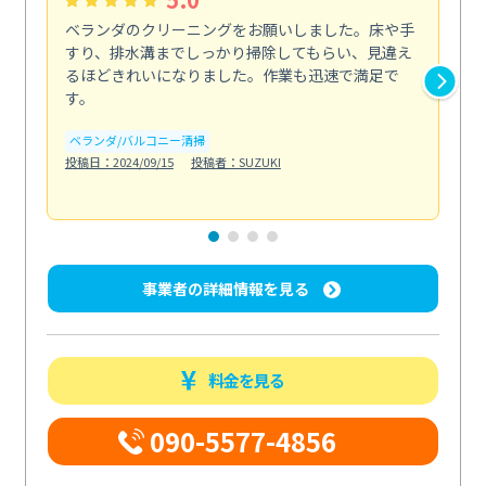
ベランダのクリーニングをお願いしました。床や手
コ
すり、排水溝までしっかり掃除してもらい、見違え
れ
るほどきれいになりました。作業も迅速で満足で
く
す。
欲を.
も
ベランダ/バルコニー清掃
投稿日：2024/09/15
投稿者：SUZUKI
キ
投稿日
事業者の詳細情報を見る
料金を見る
090-5577-4856