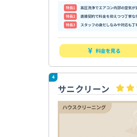
特⻑1
高圧洗浄でエアコン内部の空気が
特⻑2
直接契約で料金を抑えつつ丁寧な
特⻑3
スタッフの身だしなみや対応も丁
料金を見る
4
サニクリーン