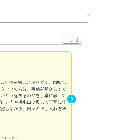
1
＋
法人利用
5.0
のカビや石鹸カスがひどく、市販品
会社のトイレと洗面台清掃をス
スタッフの方は、事前説明からすで
てはオフィス対応が雑なところ
れがどう落ちるのかを丁寧に教えて
なみから言葉遣い、作業マナー
プロン内や排水口の奥まで丁寧に作
心して任せられました。
確認しながら、日々のお手入れ方法
トイレ清掃
投稿日：2024/09/09
投
者：モリヤマ