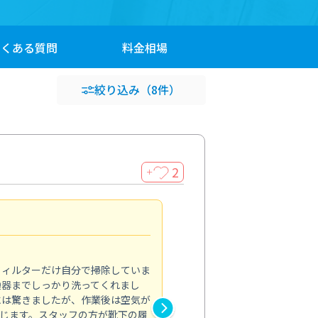
よくある
質問
料金
相場
絞り込み
（8件）
2
＋
浴室が明るく
5.0
フィルターだけ自分で掃除していま
掃除しても取れなかったカビや
換器までしっかり洗ってくれまし
がプロ。浴室が明るく感じるほ
には驚きましたが、作業後は空気が
の説明も丁寧で安心できました
じます。スタッフの方が靴下の履
と気分も全然違います。