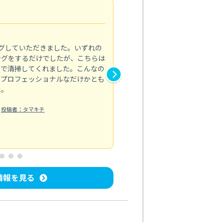
初めてのハウスクリーニン
5.0
グしていただきました。いずれの
ハウスクリーニングをお願いす
ングをするだけでしたが、こちらは
したが、ライフハーツさんに依
まで清掃してくれました。こんなの
と窓まわり、ベランダの清掃を
がプロフェッショナルなだけかとも
子どもがよく床に座るので清潔
た。
限界があり…。来てくださった
業内容も逐...
投稿者：タマキチ
もっと見る
屋内清掃
投稿日：2025/04/08
投稿
情報を見る