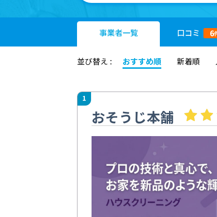
事業者
一覧
口コミ
6
並び替え :
おすすめ順
新着順
1
おそうじ本舗