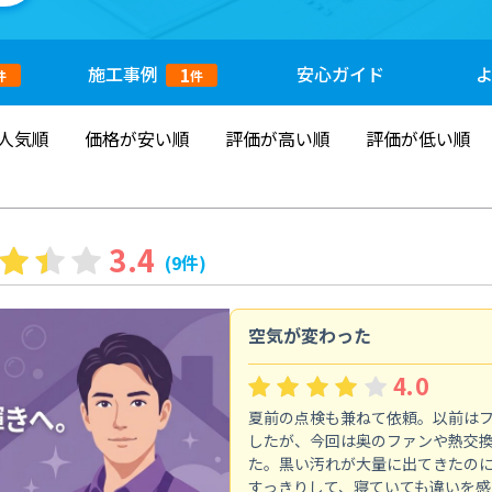
施工
事例
安心
ガイド
1
件
件
人気順
価格が安い順
評価が高い順
評価が低い順
3.4
(9件)
空気が変わった
4.0
夏前の点検も兼ねて依頼。以前は
したが、今回は奥のファンや熱交
た。黒い汚れが大量に出てきたの
すっきりして、寝ていても違いを感