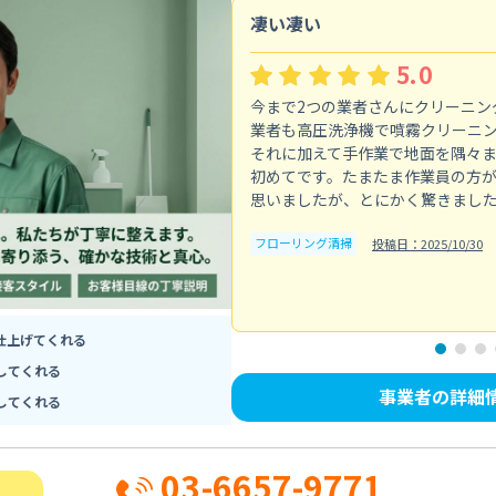
凄い凄い
5.0
今まで2つの業者さんにクリーニン
業者も高圧洗浄機で噴霧クリーニ
それに加えて手作業で地面を隅々
初めてです。たまたま作業員の方
思いましたが、とにかく驚きまし
フローリング清掃
投稿日：2025/10/30
仕上げてくれる
してくれる
事業者の詳細
してくれる
03-6657-9771