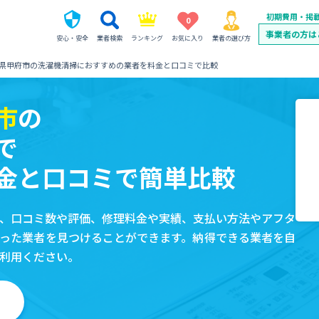
初期費用・掲
0
事業者の方は
安心・安全
業者検索
ランキング
お気に入り
業者の選び方
県甲府市の洗濯機清掃におすすめの業者を料金と口コミで比較
市
の
で
金と口コミで簡単比較
、口コミ数や評価、修理料金や実績、支払い方法やアフタ
った業者を見つけることができます。納得できる業者を自
利用ください。