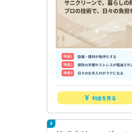
特⻑1
設備・建材が長持ちする
特⻑2
掃除の手間やストレスが軽減され
特⻑3
日々のお手入れがラクになる
料金を見る
5