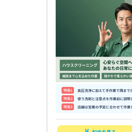
特⻑1
高圧洗浄に加えて手作業で隅まで
特⻑2
使う洗剤と注意点を作業前に説明
特⻑3
店舗は営業の予定に合わせて作業
料金を見る