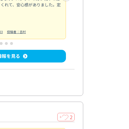
てくれて、安心感がありました。定
お風呂清掃
投稿日：2025/02/12
投
23
投稿者：吉村
情報を見る
2
＋