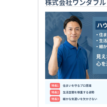
株式会社ワンダフル
特⻑1
住まいを守るプロ意識
特⻑2
生活空間を尊重する姿勢
特⻑3
細かな気遣いを欠かさない