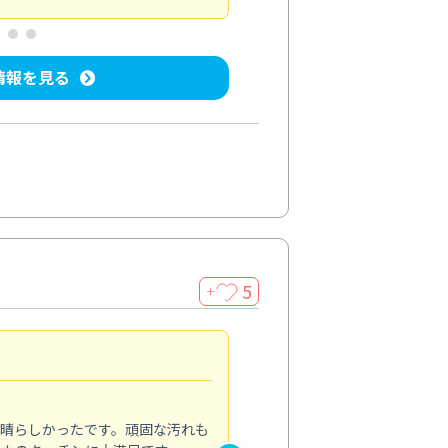
情報を見る
5
＋
親切で丁寧な作業
5.0
素晴らしかったです。頑固な汚れも
スタッフの方は非常に親切で、