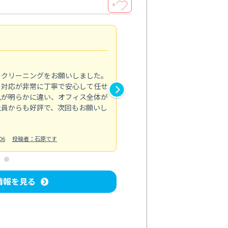
＋
納得のサービス
5.0
のクリーニングをお願いしました。
浴室の清掃を依頼しました。ス
の対応が非常に丁寧で安心して任せ
もスムーズに進行。頑固な汚れ
風が明らかに違い、オフィス全体が
生まれ変わりました。料金も納
社員からも好評で、次回もお願いし
ています。
お風呂清掃
投稿日：2024/06/18
投
06
投稿者：石原です
情報を見る