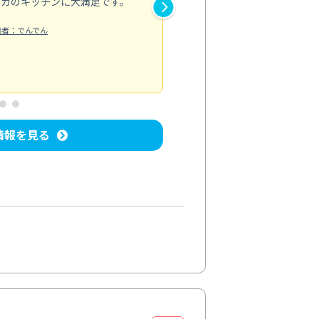
ピカのキッチンに大満足です。
き安心感がありました。エアコ
り快適に感じています。丁寧な
稿者：でんでん
エアコンクリーニング
投稿日：2024/
情報を見る