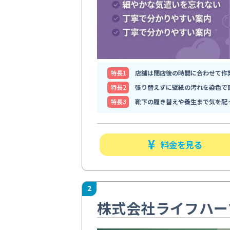
特⻑1
店舗は閉店後の時間に合わせて作
特⻑2
張り替えずに壁紙の汚れを染色で
特⻑3
靴下の履き替えや養生まで気を配
料金を見る
2
株式会社ライフハー