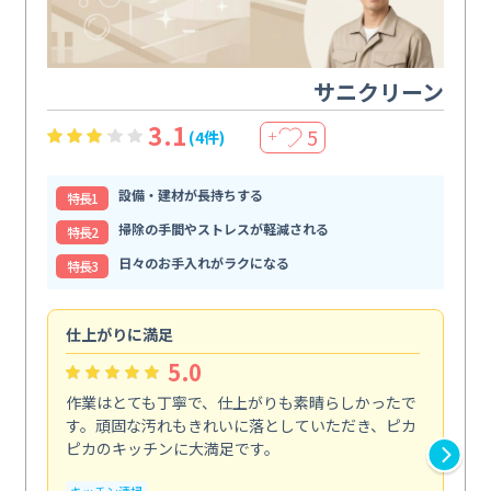
サニクリーン
3.1
5
(4件)
＋
設備・建材が長持ちする
特⻑1
掃除の手間やストレスが軽減される
特⻑2
日々のお手入れがラクになる
特⻑3
仕上がりに満足
親
5.0
作業はとても丁寧で、仕上がりも素晴らしかったで
ス
す。頑固な汚れもきれいに落としていただき、ピカ
説
ピカのキッチンに大満足です。
の
い...
キッチン清掃