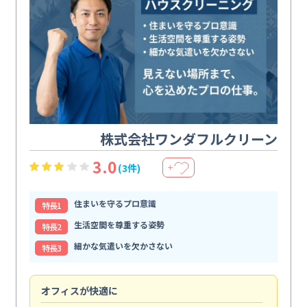
株式会社ワンダフルクリーン
3.0
(3件)
＋
住まいを守るプロ意識
特⻑1
生活空間を尊重する姿勢
特⻑2
細かな気遣いを欠かさない
特⻑3
オフィスが快適に
納