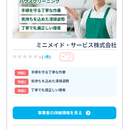
ミニメイド・サービス株式会社
-
(-件)
＋
手順を守る丁寧な作業
特⻑1
気持ちを込めた清掃姿勢
特⻑2
丁寧で礼儀正しい接客
特⻑3
事業者の詳細情報を見る