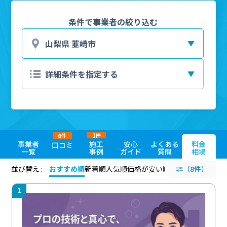
条件で事業者の絞り込む
1
6
件
件
事業者
施工
安心
よくある
料金
口コミ
一覧
事例
ガイド
質問
相場
並び替え :
おすすめ順
新着順
人気順
価格が安い順
評価が高い順
（8件）
評価
1