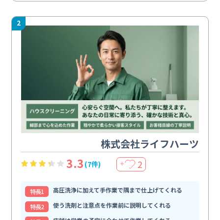
2
株式会社ライフハーツ
3.3
2
(7件)
＋
高圧洗浄に加えて手作業で隅まで仕上げてくれる
特⻑1
使う洗剤と注意点を作業前に説明してくれる
特⻑2