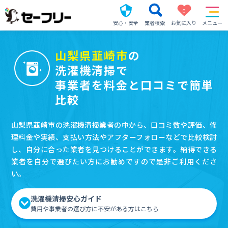
0
安心・安全
業者検索
お気に入り
メニュー
山梨県韮崎市
の
洗濯機清掃で
事業者を料金と口コミで簡単
比較
山梨県韮崎市の洗濯機清掃業者の中から、口コミ数や評価、修
理料金や実績、支払い方法やアフターフォローなどで比較検討
し、自分に合った業者を見つけることができます。納得できる
業者を自分で選びたい方にお勧めですので是非ご利用くださ
い。
洗濯機清掃安心ガイド
費用や事業者の選び方に不安がある方はこちら