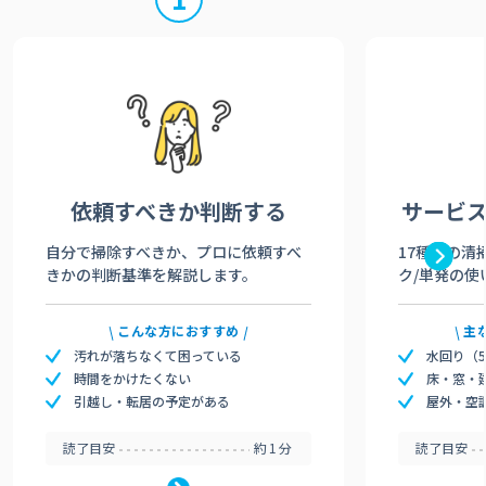
依頼すべきか
判断する
サービ
自分で掃除すべきか、プロに依頼すべ
17種類の清
きかの判断基準を解説します。
ク/単発の使
こんな方におすすめ
主
汚れが落ちなくて困っている
水回り（
時間をかけたくない
床・窓・
引越し・転居の予定がある
屋外・空
読了目安
約1分
読了目安