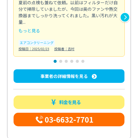
夏前の点検も兼ねて依頼。以前はフィルターだけ自
掃
分で掃除していましたが、今回は奥のファンや熱交
た
換器までしっかり洗ってくれました。黒い汚れが大
キ
量...
安...
もっと見る
も
エアコンクリーニング
お
投稿日：2025/02/23
投稿者：吉村
投稿日
事業者の詳細情報を見る
料金を見る
03-6632-7701