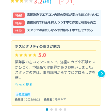
3.2
1
(5件)
＋
高圧洗浄でエアコン内部の空気が変わるほどきれいに
特⻑1
直接契約で料金を抑えつつ丁寧な作業と報告も両立
特⻑2
スタッフの身だしなみや対応も丁寧で任せて安心
特⻑3
ホスピタリティの高さが魅力
法
5.0
築年数の古いマンションで、浴室のカビや石鹸カス
会
がひどく、市販品では限界がありお願いしました。
し
スタッフの方は、事前説明からすでにプロらしさを
あ
感...
い...
もっと見る
も
お風呂清掃
ト
投稿日：2025/02/12
投稿者：モリヤマ
投稿日