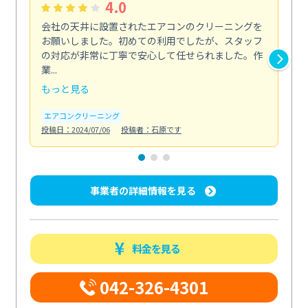
4.0
会社の天井に設置されたエアコンのクリーニングを
浴
お願いしました。初めての利用でしたが、スタッフ
終
の対応が非常に丁寧で安心して任せられました。作
き
業...
し...
もっと見る
も
エアコンクリーニング
お
投稿日：2024/07/06
投稿者：石原です
投稿日
事業者の詳細情報を見る
料金を見る
042-326-4301