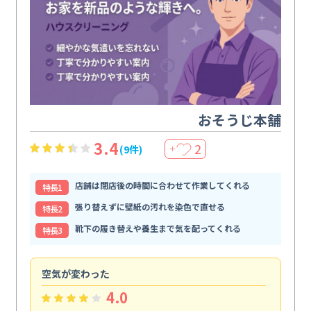
おそうじ本舗
3.4
2
(9件)
＋
店舗は閉店後の時間に合わせて作業してくれる
特⻑1
張り替えずに壁紙の汚れを染色で直せる
特⻑2
靴下の履き替えや養生まで気を配ってくれる
特⻑3
空気が変わった
浴
4.0