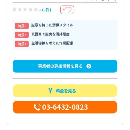
-
(-件)
＋
誠意を持った清掃スタイル
特⻑1
真面目で誠実な清掃態度
特⻑2
生活導線を考えた作業配慮
特⻑3
事業者の詳細情報を見る
料金を見る
03-6432-0823