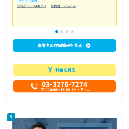
も
投稿日：2024/08/03
投稿者：でんでん
エ
投稿日
事業者の詳細情報を見る
料金を見る
03-3276-7274
受付10:00〜16:00（土・日・...
5