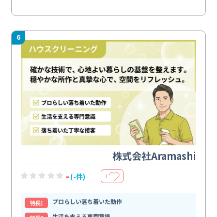
6
株式会社Aramashi
-
(-件)
＋
プロらしい落ち着いた動作
特⻑1
生活を支える専門意識