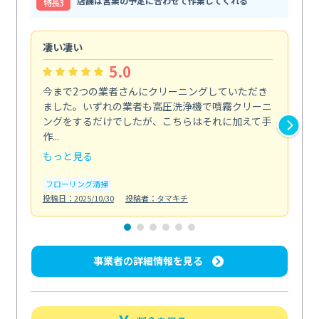
店舗は営業の予定に合わせて作業してくれる
特⻑3
凄い凄い
初
5.0
今まで2つの業者さんにクリーニングしていただき
ハ
ました。いずれの業者も高圧洗浄機で噴霧クリーニ
の
ングをするだけでしたが、こちらはそれに加えて手
し
作...
ラ...
もっと見る
も
フローリング清掃
屋
投稿日：2025/10/30
投稿者：タマキチ
投稿日
事業者の詳細情報を見る