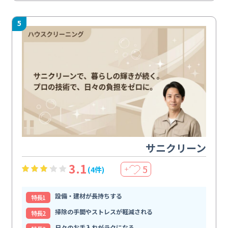
5
サニクリーン
3.1
5
(4件)
＋
設備・建材が長持ちする
特⻑1
掃除の手間やストレスが軽減される
特⻑2
日々のお手入れがラクになる