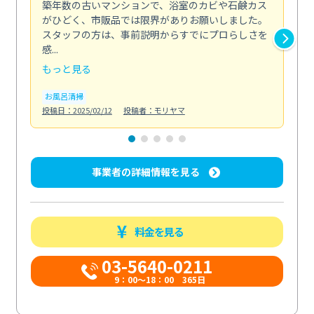
築年数の古いマンションで、浴室のカビや石鹸カス
会
がひどく、市販品では限界がありお願いしました。
し
スタッフの方は、事前説明からすでにプロらしさを
あ
感...
い...
もっと見る
も
お風呂清掃
ト
投稿日：2025/02/12
投稿者：モリヤマ
投稿日
事業者の詳細情報を見る
料金を見る
03-5640-0211
9：00～18：00 365日