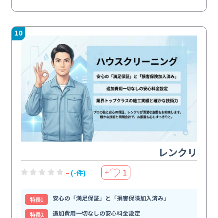
10
レンクリ
-
1
(-件)
＋
安心の「満足保証」と「損害保険加入済み」
特⻑1
追加費用一切なしの安心料金設定
特⻑2