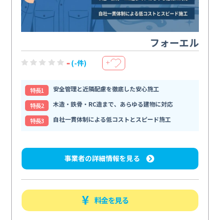
フォーエル
-
(-件)
＋
安全管理と近隣配慮を徹底した安心施工
特⻑1
木造・鉄骨・RC造まで、あらゆる建物に対応
特⻑2
自社一貫体制による低コストとスピード施工
特⻑3
事業者の詳細情報を見る
料金を見る