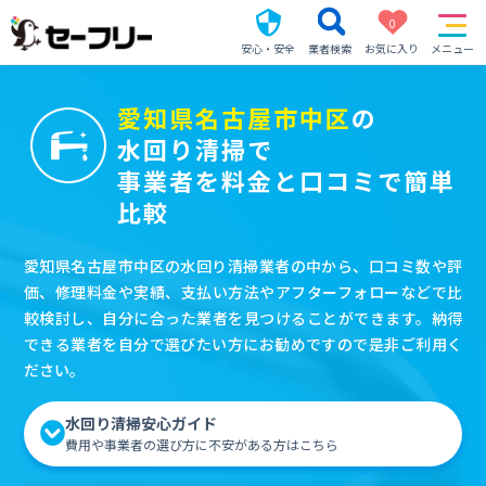
0
安心・安全
業者検索
お気に入り
メニュー
愛知県名古屋市中区
の
水回り清掃で
事業者を料金と口コミで簡単
比較
愛知県名古屋市中区の水回り清掃業者の中から、口コミ数や評
価、修理料金や実績、支払い方法やアフターフォローなどで比
較検討し、自分に合った業者を見つけることができます。納得
できる業者を自分で選びたい方にお勧めですので是非ご利用く
ださい。
水回り清掃安心ガイド
費用や事業者の選び方に不安がある方はこちら