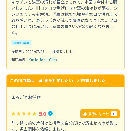
キッチンと浴室の汚れが目立ってきて、水回り全体をお願
いしました。IHコンロの焦げ付きや壁の油はねが落ち、シ
ンクのくすみも解消。浴室は鏡の水垢や排水口の汚れまで
取り除かれ、湿気っぽさが減って快適になりました。プロ
の仕上がりに満足し、家事の負担がかなり軽くなりまし
た。
水回り清掃
投稿日：2026/07/18
投稿者：bebe
利用業者：
Smile Home Clinic
この利用者は「
また利用したい
」と回答しました
まるごとお任せ
5.0
0
参考になった
引っ越し前の片付けと掃除を自分だけで済ませるのが難し
く、退去清掃を依頼しました。