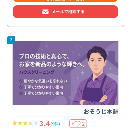
メールで相談する
2
おそうじ本舗
3.4
2
(9件)
＋