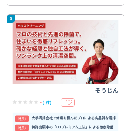
8
そうじん
-
(-件)
＋
大手清掃会社で修業を積んだプロによる高品質な清掃
特⻑1
特許出願中の「O3プレミアム工法」による徹底除菌
特⻑2