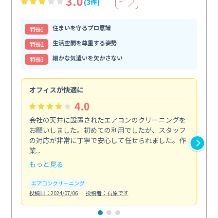
3.0
(3件)
＋
住まいを守るプロ意識
特⻑1
生活空間を尊重する姿勢
特⻑2
細かな気遣いを欠かさない
特⻑3
オフィスが快適に
納
4.0
会社の天井に設置されたエアコンのクリーニングを
浴
お願いしました。初めての利用でしたが、スタッフ
終
の対応が非常に丁寧で安心して任せられました。作
き
業...
し...
もっと見る
も
エアコンクリーニング
お
投稿日：2024/07/06
投稿者：石原です
投稿日