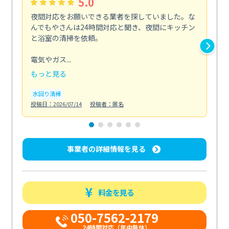
5.0
夜間対応をお願いできる業者を探していました。な
ペ
んでもやさんは24時間対応と聞き、夜間にキッチン
感
と浴室の清掃を依頼。
簡
ど...
電気やガス...
も
もっと見る
エ
投稿日
水回り清掃
投稿日：2026/07/14
投稿者：匿名
事業者の詳細情報を見る
料金を見る
050-7562-2179
24時間対応（年中無休）