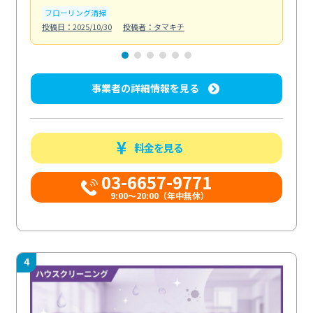
フローリング清掃
屋
投稿日：2025/10/30
投稿者：タマキチ
投稿日
事業者の詳細情報を見る
料金を見る
03-6657-9771
9:00～20:00（年中無休）
4