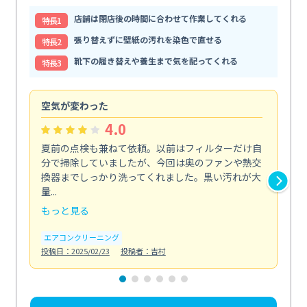
店舗は閉店後の時間に合わせて作業してくれる
特⻑1
張り替えずに壁紙の汚れを染色で直せる
特⻑2
靴下の履き替えや養生まで気を配ってくれる
特⻑3
空気が変わった
浴
4.0
夏前の点検も兼ねて依頼。以前はフィルターだけ自
掃
分で掃除していましたが、今回は奥のファンや熱交
た
換器までしっかり洗ってくれました。黒い汚れが大
キ
量...
安...
もっと見る
も
エアコンクリーニング
お
投稿日：2025/02/23
投稿者：吉村
投稿日