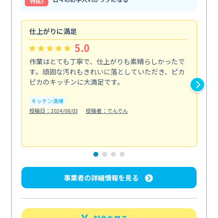
特⻑3
仕上がりに満足
親
5.0
作業はとても丁寧で、仕上がりも素晴らしかったで
ス
す。頑固な汚れもきれいに落としていただき、ピカ
説
ピカのキッチンに大満足です。
の
い...
キッチン清掃
も
投稿日：2024/08/03
投稿者：でんでん
エ
投稿日
事業者の詳細情報を見る