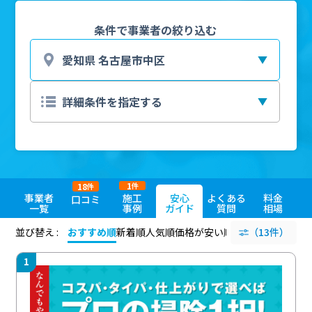
条件で事業者の絞り込む
1
18
件
件
事業者
施工
安心
よくある
料金
口コミ
一覧
事例
ガイド
質問
相場
並び替え :
おすすめ順
新着順
人気順
価格が安い順
評価が高い順
（13件）
評価
1