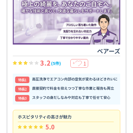
ベアーズ
3.2
1
(5件)
＋
高圧洗浄でエアコン内部の空気が変わるほどきれいに
特⻑1
直接契約で料金を抑えつつ丁寧な作業と報告も両立
特⻑2
スタッフの身だしなみや対応も丁寧で任せて安心
特⻑3
ホスピタリティの高さが魅力
法
5.0