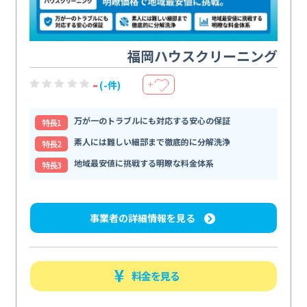
福岡ハウスクリーニング
-
(-件)
＋
万が一のトラブルにも対応する安心の保証
特⻑1
素人には難しい細部まで徹底的に分解洗浄
特⻑2
地域最安値に挑戦する明瞭な料金体系
特⻑3
事業者の詳細情報を見る
料金を見る