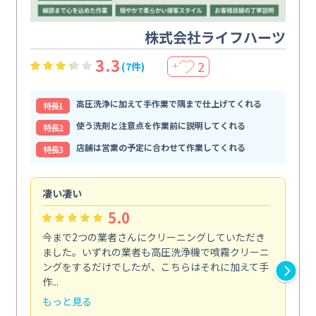
株式会社ライフハーツ
3.3
2
(7件)
＋
高圧洗浄に加えて手作業で隅まで仕上げてくれる
特⻑1
使う洗剤と注意点を作業前に説明してくれる
特⻑2
店舗は営業の予定に合わせて作業してくれる
特⻑3
凄い凄い
初
5.0
今まで2つの業者さんにクリーニングしていただき
ハ
ました。いずれの業者も高圧洗浄機で噴霧クリーニ
の
ングをするだけでしたが、こちらはそれに加えて手
し
作...
ラ...
もっと見る
も