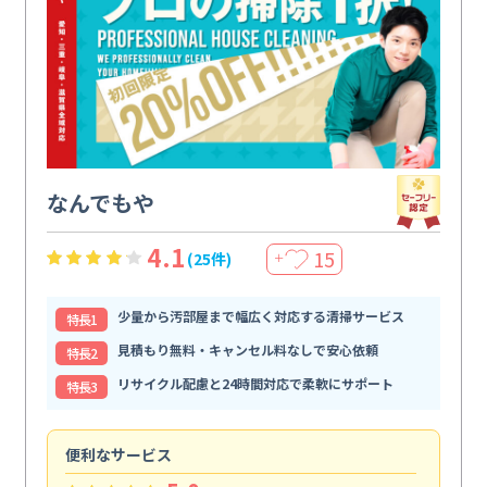
なんでもや
4.1
15
(25件)
＋
少量から汚部屋まで幅広く対応する清掃サービス
特⻑1
見積もり無料・キャンセル料なしで安心依頼
特⻑2
リサイクル配慮と24時間対応で柔軟にサポート
特⻑3
便利なサービス
頼