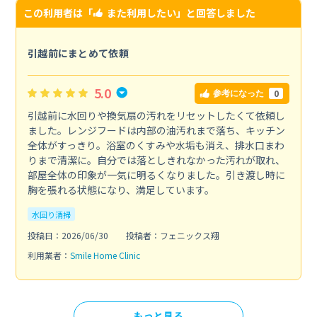
この利用者は「
また利用したい
」と回答しました
引越前にまとめて依頼
5.0
0
参考になった
引越前に水回りや換気扇の汚れをリセットしたくて依頼し
ました。レンジフードは内部の油汚れまで落ち、キッチン
全体がすっきり。浴室のくすみや水垢も消え、排水口まわ
りまで清潔に。自分では落としきれなかった汚れが取れ、
部屋全体の印象が一気に明るくなりました。引き渡し時に
胸を張れる状態になり、満足しています。
水回り清掃
投稿日：2026/06/30
投稿者：フェニックス翔
利用業者：
Smile Home Clinic
もっと見る