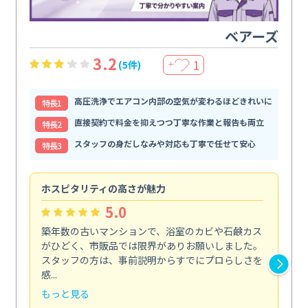
ベアーズ
3.2
1
(5件)
＋
高圧洗浄でエアコン内部の空気が変わるほどきれいに
特⻑1
直接契約で料金を抑えつつ丁寧な作業と報告も両立
特⻑2
スタッフの身だしなみや対応も丁寧で任せて安心
特⻑3
ホスピタリティの高さが魅力
法
5.0
築年数の古いマンションで、浴室のカビや石鹸カス
会
がひどく、市販品では限界がありお願いしました。
し
スタッフの方は、事前説明からすでにプロらしさを
あ
感...
い...
もっと見る
も