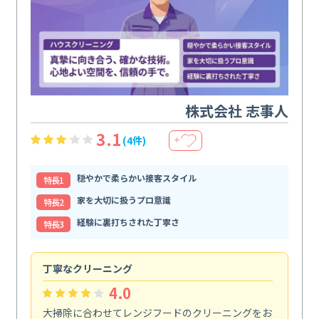
株式会社 志事人
3.1
(4件)
＋
穏やかで柔らかい接客スタイル
特⻑1
家を大切に扱うプロ意識
特⻑2
経験に裏打ちされた丁寧さ
特⻑3
丁寧なクリーニング
サ
4.0
大掃除に合わせてレンジフードのクリーニングをお
ト