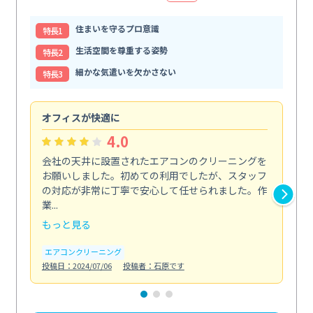
住まいを守るプロ意識
特⻑1
生活空間を尊重する姿勢
特⻑2
細かな気遣いを欠かさない
特⻑3
オフィスが快適に
納
4.0
会社の天井に設置されたエアコンのクリーニングを
浴
お願いしました。初めての利用でしたが、スタッフ
終
の対応が非常に丁寧で安心して任せられました。作
き
業...
し...
もっと見る
も
エアコンクリーニング
お
投稿日：2024/07/06
投稿者：石原です
投稿日