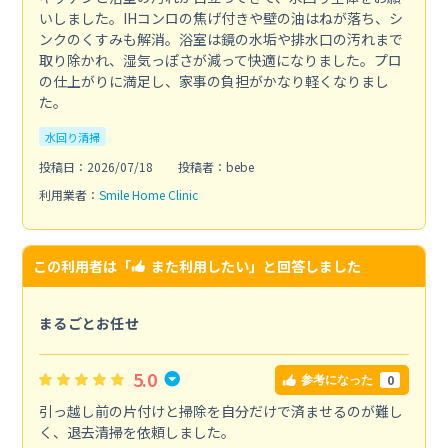
いしました。IHコンロの焦げ付きや壁の油はねが落ち、シ
ンクのくすみも解消。浴室は鏡の水垢や排水口の汚れまで
取り除かれ、湿気っぽさが減って快適になりました。プロ
の仕上がりに満足し、家事の負担がかなり軽くなりまし
た。
水回り清掃
投稿日：2026/07/18
投稿者：bebe
利用業者：
Smile Home Clinic
この利用者は「
また利用したい
」と回答しました
まるごとお任せ
5.0
0
参考になった
引っ越し前の片付けと掃除を自分だけで済ませるのが難し
く、退去清掃を依頼しました。