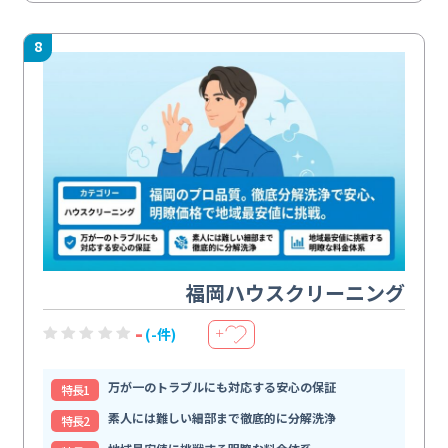
8
福岡ハウスクリーニング
-
(-件)
＋
万が一のトラブルにも対応する安心の保証
特⻑1
素人には難しい細部まで徹底的に分解洗浄
特⻑2