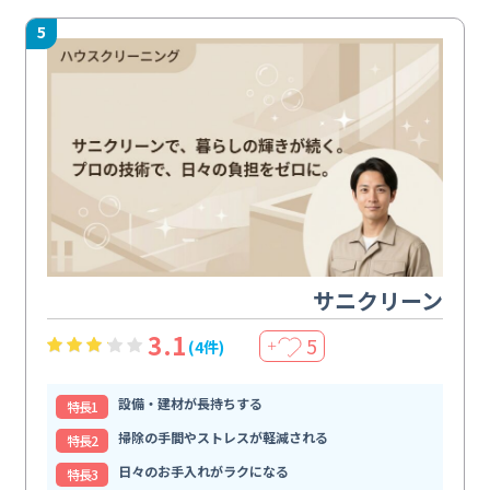
5
サニクリーン
3.1
5
(4件)
＋
設備・建材が長持ちする
特⻑1
掃除の手間やストレスが軽減される
特⻑2
日々のお手入れがラクになる
特⻑3