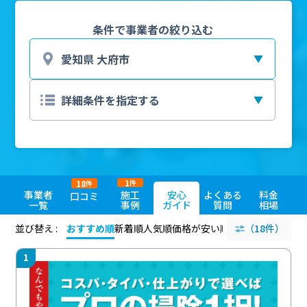
条件で事業者の絞り込む
1
18
件
件
事業者
施工
安心
よくある
料金
口コミ
一覧
事例
ガイド
質問
相場
並び替え :
おすすめ順
新着順
人気順
価格が安い順
評価が高い順
（18件）
評価
1