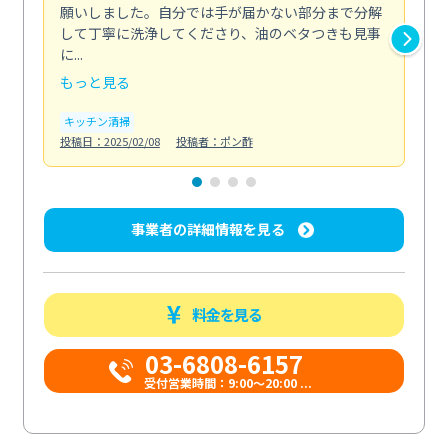
願いしました。自分では手が届かない部分まで分解
の
して丁寧に洗浄してくださり、油のベタつきも見事
れ
に...
け...
もっと見る
も
キッチン清掃
お
投稿日：2025/02/08
投稿者：ポン酢
投稿日
事業者の詳細情報を見る
料金を見る
03-6808-6157
受付営業時間：9:00〜20:00 ...