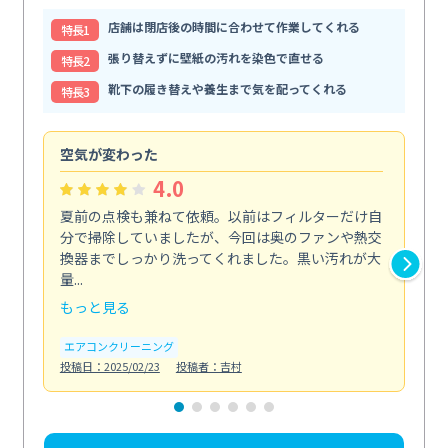
店舗は閉店後の時間に合わせて作業してくれる
特⻑1
張り替えずに壁紙の汚れを染色で直せる
特⻑2
靴下の履き替えや養生まで気を配ってくれる
特⻑3
空気が変わった
浴
4.0
夏前の点検も兼ねて依頼。以前はフィルターだけ自
掃
分で掃除していましたが、今回は奥のファンや熱交
た
換器までしっかり洗ってくれました。黒い汚れが大
キ
量...
安...
もっと見る
も
エアコンクリーニング
お
投稿日：2025/02/23
投稿者：吉村
投稿日