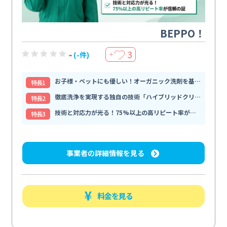
BEPPO！
-
3
(-件)
＋
お子様・ペットにも優しい！オーガニック洗剤を基軸とした安全な
特⻑1
徹底洗浄を実現する独自の技術「ハイブリッドクリーニング」
特⻑2
技術と対応力が光る！75%以上の高リピート率が信頼の証
特⻑3
事業者の詳細情報を見る
料金を見る