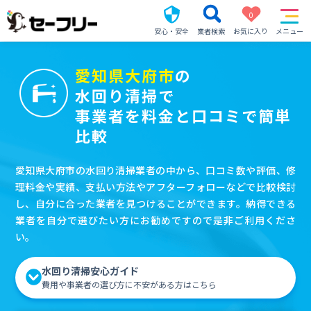
0
安心・安全
業者検索
お気に入り
メニュー
愛知県大府市
の
水回り清掃で
事業者を料金と口コミで簡単
比較
愛知県大府市の水回り清掃業者の中から、口コミ数や評価、修
理料金や実績、支払い方法やアフターフォローなどで比較検討
し、自分に合った業者を見つけることができます。納得できる
業者を自分で選びたい方にお勧めですので是非ご利用くださ
い。
水回り清掃安心ガイド
費用や事業者の選び方に不安がある方はこちら