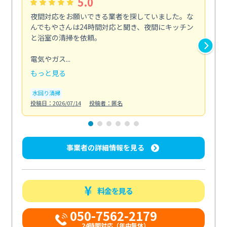
5.0
夜間対応をお願いできる業者を探していました。な
ペ
んでもやさんは24時間対応と聞き、夜間にキッチン
感
と浴室の清掃を依頼。
簡
ど...
電気やガス...
も
もっと見る
エ
投稿日
水回り清掃
投稿日：2026/07/14
投稿者：匿名
事業者の詳細情報を見る
料金を見る
050-7562-2179
24時間対応（年中無休）