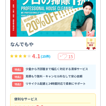
なんでもや
4.1
15
(25件)
＋
少量から汚部屋まで幅広く対応する清掃サービス
特⻑1
見積もり無料・キャンセル料なしで安心依頼
特⻑2
リサイクル配慮と24時間対応で柔軟にサポート
特⻑3
便利なサービス
頼