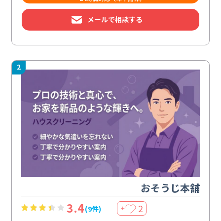
メールで相談する
2
おそうじ本舗
3.4
2
(9件)
＋