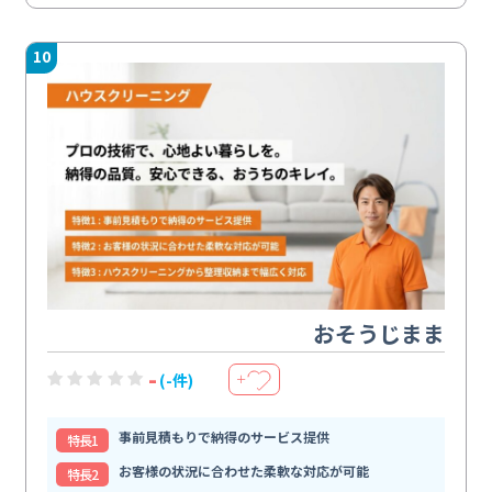
10
おそうじまま
-
(-件)
＋
事前見積もりで納得のサービス提供
特⻑1
お客様の状況に合わせた柔軟な対応が可能
特⻑2