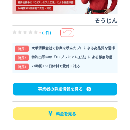
そうじん
-
(-件)
＋
大手清掃会社で修業を積んだプロによる高品質な清掃
特⻑1
特許出願中の「O3プレミアム工法」による徹底除菌
特⻑2
24時間365日体制で受付・対応
特⻑3
事業者の詳細情報を見る
料金を見る