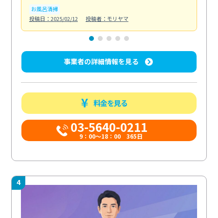
お風呂清掃
ト
投稿日：2025/02/12
投稿者：モリヤマ
投稿日
事業者の詳細情報を見る
料金を見る
03-5640-0211
9：00～18：00 365日
4