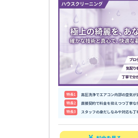
特⻑1
高圧洗浄でエアコン内部の空気が
特⻑2
直接契約で料金を抑えつつ丁寧な
特⻑3
スタッフの身だしなみや対応も丁
料金を見る