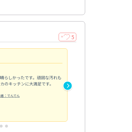
5
＋
親切で丁寧な作業
5.0
素晴らしかったです。頑固な汚れも
スタッフの方は非常に親切で、
ピカのキッチンに大満足です。
き安心感がありました。エアコ
り快適に感じています。丁寧な
稿者：でんでん
エアコンクリーニング
投稿日：2024/