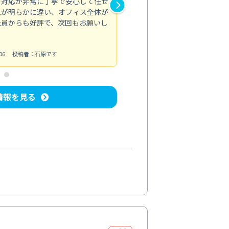
の対応が非常に丁寧で安心して任せ
もスムーズに進行。頑固な汚れ
風が明らかに違い、オフィス全体が
生まれ変わりました。料金も納
社員からも好評で、次回もお願いし
ています。
お風呂清掃
投稿日：2024/06/18
投
06
投稿者：石原です
情報を見る