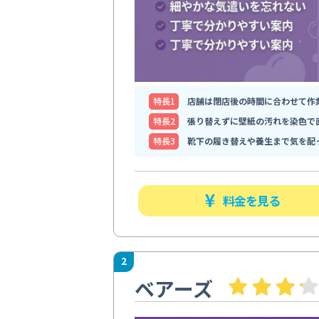
特⻑1
店舗は閉店後の時間に合わせて作
特⻑2
張り替えずに壁紙の汚れを染色で
特⻑3
靴下の履き替えや養生まで気を配
料金を見る
2
ベアーズ