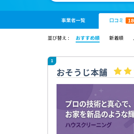
事業者
一覧
口コミ
18
並び替え :
おすすめ順
新着順
1
おそうじ本舗