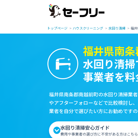
トップページ
ハウスクリーニング
水回り清掃
福井
福井県南条
水回り清掃
事業者を料
福井県南条郡南越前町の水回り清掃業者
やアフターフォローなどで比較検討し、
業者を自分で選びたい方にお勧めですの
水回り清掃安心ガイド
費用や事業者の選び方に不安がある方はこちら