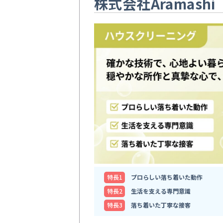
株式会社Aramashi
特⻑1
プロらしい落ち着いた動作
特⻑2
生活を支える専門意識
特⻑3
落ち着いた丁寧な接客