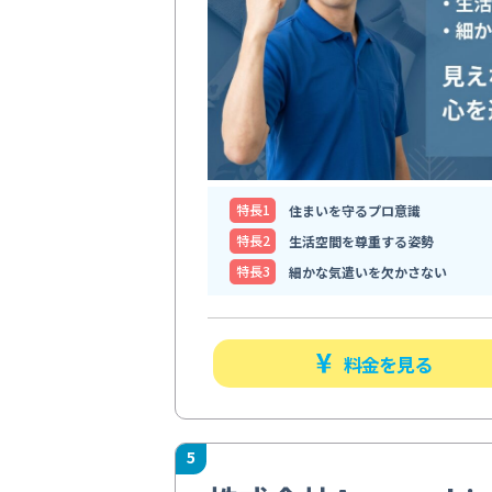
特⻑1
住まいを守るプロ意識
特⻑2
生活空間を尊重する姿勢
特⻑3
細かな気遣いを欠かさない
料金を見る
5