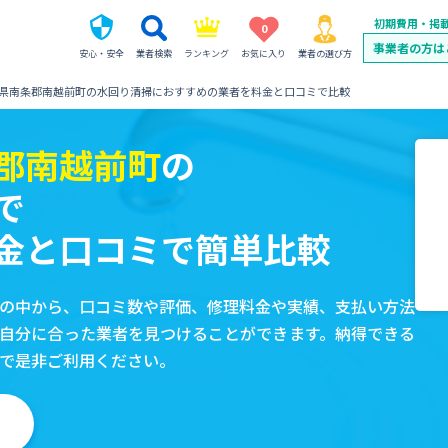
初期費用・掲
0
事業者の方は
安心・安全
業者検索
ランキング
お気に入り
業者の選び方
県南条郡南越前町の水回り清掃におすすめの業者を料金と口コミで比較
郡南越前町
の
で
金と口コミで簡単比較
の中から、口コミ数や評価、修理料金や実績、支払い方法
自分に合った業者を見つけることができます。納得できる
で是非ご利用ください。