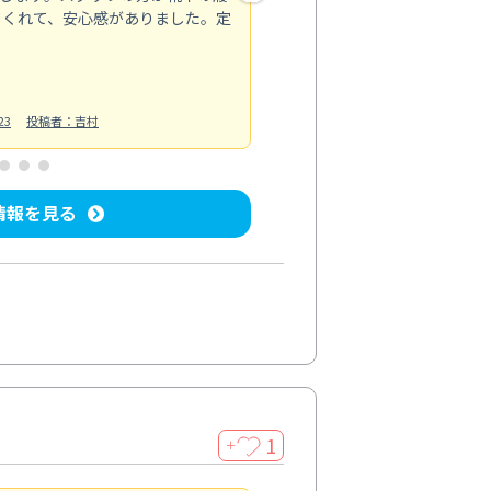
てくれて、安心感がありました。定
お風呂清掃
投稿日：2025/02/12
投
23
投稿者：吉村
情報を見る
1
＋