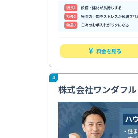
特⻑1
設備・建材が長持ちする
特⻑2
掃除の手間やストレスが軽減され
特⻑3
日々のお手入れがラクになる
料金を見る
4
株式会社ワンダフル