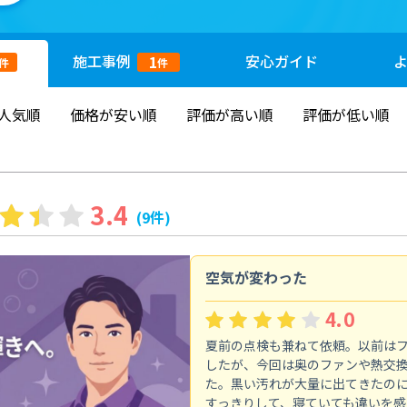
施工
事例
安心
ガイド
1
件
件
人気順
価格が安い順
評価が高い順
評価が低い順
3.4
(9件)
空気が変わった
4.0
夏前の点検も兼ねて依頼。以前は
したが、今回は奥のファンや熱交
た。黒い汚れが大量に出てきたの
すっきりして、寝ていても違いを感