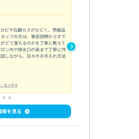
法人利用
5.0
のカビや石鹸カスがひどく、市販品
会社のトイレと洗面台清掃をス
スタッフの方は、事前説明からすで
てはオフィス対応が雑なところ
れがどう落ちるのかを丁寧に教えて
なみから言葉遣い、作業マナー
プロン内や排水口の奥まで丁寧に作
心して任せられました。
確認しながら、日々のお手入れ方法
トイレ清掃
投稿日：2024/09/09
投
者：モリヤマ
情報を見る