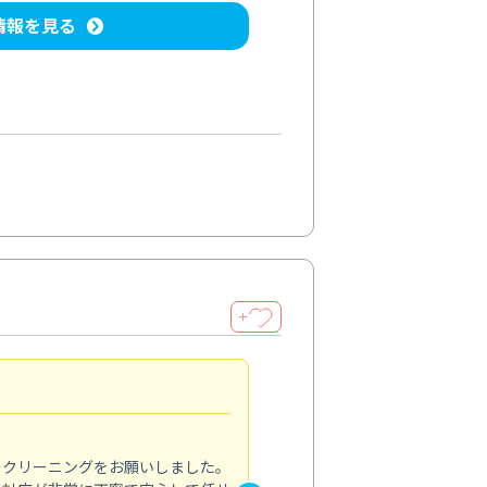
情報を見る
＋
納得のサービス
5.0
のクリーニングをお願いしました。
浴室の清掃を依頼しました。ス