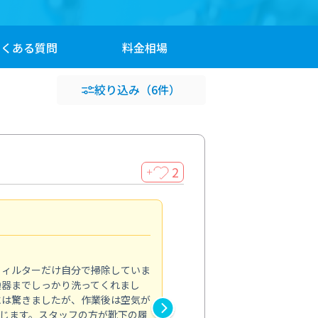
よくある
質問
料金
相場
絞り込み
（6件）
2
＋
浴室が明るく
5.0
フィルターだけ自分で掃除していま
掃除しても取れなかったカビや
換器までしっかり洗ってくれまし
がプロ。浴室が明るく感じるほ
には驚きましたが、作業後は空気が
の説明も丁寧で安心できました
じます。スタッフの方が靴下の履
と気分も全然違います。