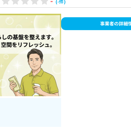
-
(-件)
事業者の詳細