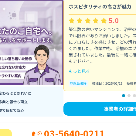
ホスピタリティの高さが魅力
5.0
築年数の古いマンションで、浴室
では限界がありお願いしました。
にプロらしさを感じさせ、どの汚
くれました。作業中も、浴槽のエ
業されていました。最後に一緒に
もアドバイ...
もっと見る
お風呂清掃
投稿日：2025/02/12
投稿
変わるほどきれいに
作業と報告も両立
事業者の詳細
寧で任せて安心
03-5640-0211