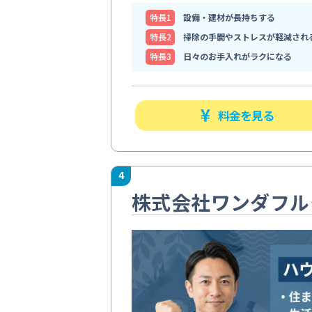
特⻑1
設備・建材が長持ちする
特⻑2
掃除の手間やストレスが軽減され
特⻑3
日々のお手入れがラクになる
料金を見る
4
株式会社ワンダフル