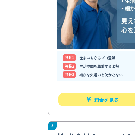
特⻑1
住まいを守るプロ意識
特⻑2
生活空間を尊重する姿勢
特⻑3
細かな気遣いを欠かさない
料金を見る
5