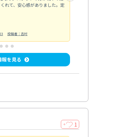
てくれて、安心感がありました。定
お風呂清掃
投稿日：2025/02/12
投
23
投稿者：吉村
情報を見る
1
＋