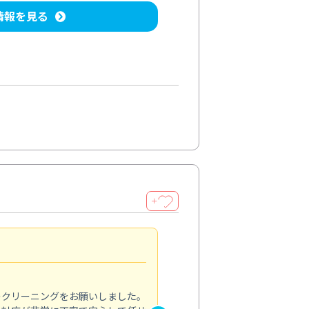
情報を見る
＋
納得のサービス
5.0
のクリーニングをお願いしました。
浴室の清掃を依頼しました。ス