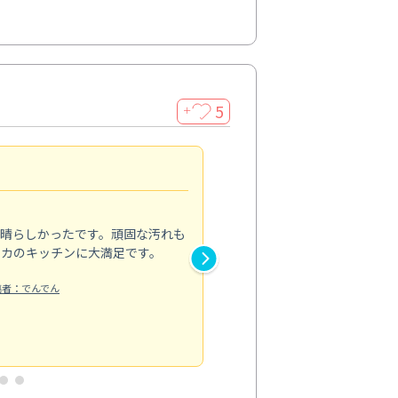
5
＋
親切で丁寧な作業
5.0
素晴らしかったです。頑固な汚れも
スタッフの方は非常に親切で、
ピカのキッチンに大満足です。
き安心感がありました。エアコ
り快適に感じています。丁寧な
稿者：でんでん
エアコンクリーニング
投稿日：2024/