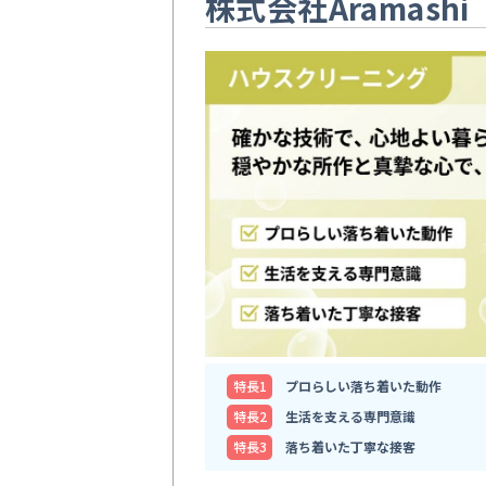
株式会社Aramashi
特⻑1
プロらしい落ち着いた動作
特⻑2
生活を支える専門意識
特⻑3
落ち着いた丁寧な接客