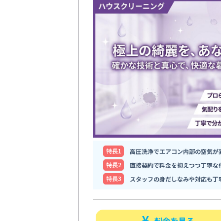
特⻑1
高圧洗浄でエアコン内部の空気が
特⻑2
直接契約で料金を抑えつつ丁寧な
特⻑3
スタッフの身だしなみや対応も丁
料金を見る