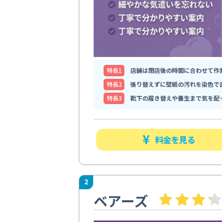
特⻑1
店舗は閉店後の時間に合わせて作
特⻑2
張り替えずに壁紙の汚れを染色で
特⻑3
靴下の履き替えや養生まで気を配
料金を見る
2
ベアーズ