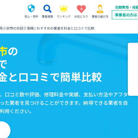
初期費用・掲
0
事業者の方は
安心・安全
業者検索
ランキング
お気に入り
業者の選び方
県小浜市の水回り清掃におすすめの業者を料金と口コミで比較
市
の
で
金と口コミで簡単比較
、口コミ数や評価、修理料金や実績、支払い方法やアフタ
った業者を見つけることができます。納得できる業者を自
利用ください。