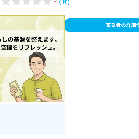
-
(-件)
事業者の詳細