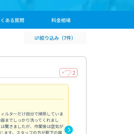
よくある
質問
料金
相場
絞り込み
（7件）
2
＋
浴室が明るく
5.0
フィルターだけ自分で掃除していま
掃除しても取れなかったカビや
換器までしっかり洗ってくれまし
がプロ。浴室が明るく感じるほ
には驚きましたが、作業後は空気が
の説明も丁寧で安心できました
じます。スタッフの方が靴下の履
と気分も全然違います。