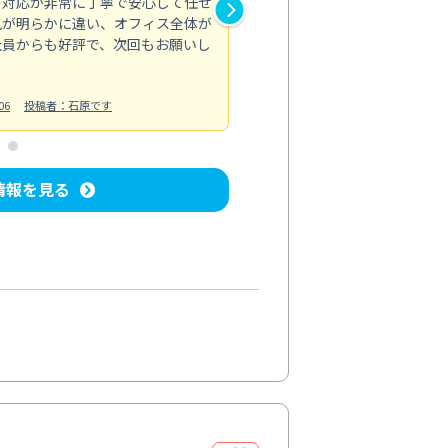
の対応が非常に丁寧で安心して任せ
もスムーズに進行。頑固な汚れ
風が明らかに違い、オフィス全体が
生まれ変わりました。料金も納
社員からも好評で、次回もお願いし
ています。
お風呂清掃
投稿日：2024/06/18
投
06
投稿者：石原です
情報を見る