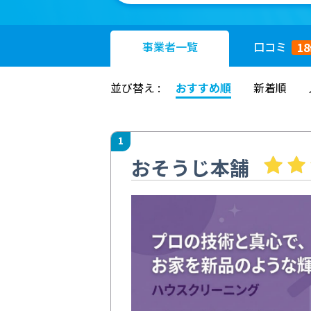
事業者
一覧
口コミ
18
並び替え :
おすすめ順
新着順
1
おそうじ本舗