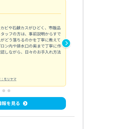
法人利用
5.0
のカビや石鹸カスがひどく、市販品
会社のトイレと洗面台清掃をス
スタッフの方は、事前説明からすで
てはオフィス対応が雑なところ
れがどう落ちるのかを丁寧に教えて
なみから言葉遣い、作業マナー
プロン内や排水口の奥まで丁寧に作
心して任せられました。
確認しながら、日々のお手入れ方法
トイレ清掃
投稿日：2024/09/09
投
者：モリヤマ
情報を見る