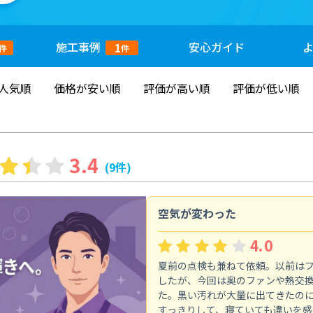
施工
事例
安心
ガイド
1
件
件
人気順
価格が安い順
評価が高い順
評価が低い順
3.4
(9件)
空気が変わった
4.0
夏前の点検も兼ねて依頼。以前は
したが、今回は奥のファンや熱交
た。黒い汚れが大量に出てきたの
すっきりして、寝ていても違いを感