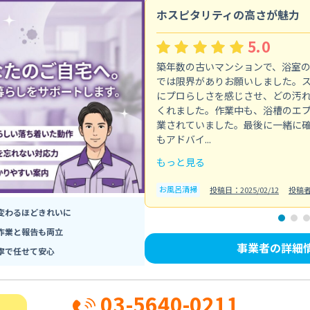
ホスピタリティの高さが魅力
5.0
築年数の古いマンションで、浴室
では限界がありお願いしました。
にプロらしさを感じさせ、どの汚
くれました。作業中も、浴槽のエ
業されていました。最後に一緒に
もアドバイ...
もっと見る
お風呂清掃
投稿日：2025/02/12
投稿
変わるほどきれいに
作業と報告も両立
事業者の詳細
寧で任せて安心
03-5640-0211