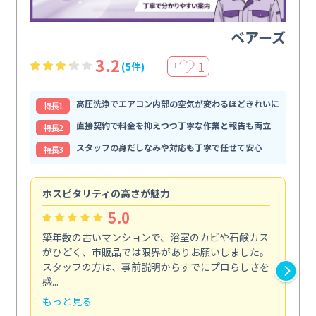
ベアーズ
3.2
1
(5件)
＋
高圧洗浄でエアコン内部の空気が変わるほどきれいに
特⻑1
直接契約で料金を抑えつつ丁寧な作業と報告も両立
特⻑2
スタッフの身だしなみや対応も丁寧で任せて安心
特⻑3
ホスピタリティの高さが魅力
法
5.0
築年数の古いマンションで、浴室のカビや石鹸カス
会
がひどく、市販品では限界がありお願いしました。
し
スタッフの方は、事前説明からすでにプロらしさを
あ
感...
い...
もっと見る
も