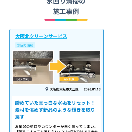
水回り清掃の
施工事例
大阪北クリーンサービス
水回り清掃
BEFORE
AFTER
大阪府大阪市大正区
2026.01.13
諦めていた真っ白な水垢をリセット！
素材を傷めず新品のような輝きを取り
戻す
お風呂の蛇口やカウンターが白く曇ってしまい、
「何でこすっても落ちない」とお悩みではありませ