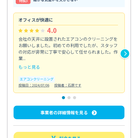
特⻑3
オフィスが快適に
納
4.0
会社の天井に設置されたエアコンのクリーニングを
浴
お願いしました。初めての利用でしたが、スタッフ
終
の対応が非常に丁寧で安心して任せられました。作
き
業...
し...
もっと見る
も
エアコンクリーニング
お
投稿日：2024/07/06
投稿者：石原です
投稿日
事業者の詳細情報を見る