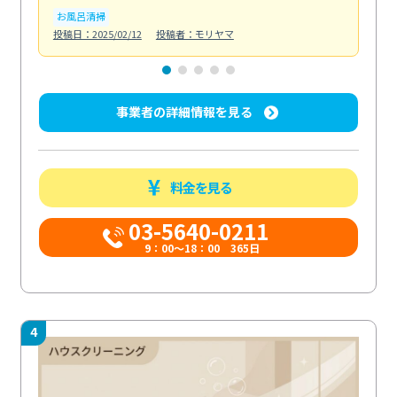
お風呂清掃
ト
投稿日：2025/02/12
投稿者：モリヤマ
投稿日
事業者の詳細情報を見る
料金を見る
03-5640-0211
9：00～18：00 365日
4