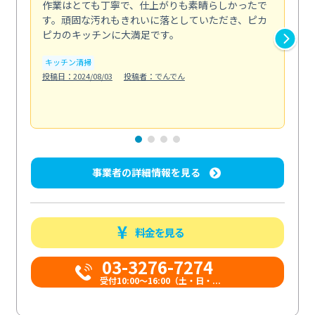
作業はとても丁寧で、仕上がりも素晴らしかったで
ス
す。頑固な汚れもきれいに落としていただき、ピカ
説
ピカのキッチンに大満足です。
の
い...
キッチン清掃
も
投稿日：2024/08/03
投稿者：でんでん
エ
投稿日
事業者の詳細情報を見る
料金を見る
03-3276-7274
受付10:00〜16:00（土・日・...