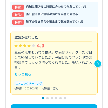
店舗は閉店後の時間に合わせて作業してくれる
特⻑1
張り替えずに壁紙の汚れを染色で直せる
特⻑2
靴下の履き替えや養生まで気を配ってくれる
特⻑3
空気が変わった
浴
4.0
夏前の点検も兼ねて依頼。以前はフィルターだけ自
掃
分で掃除していましたが、今回は奥のファンや熱交
た
換器までしっかり洗ってくれました。黒い汚れが大
キ
量...
安...
もっと見る
も
エアコンクリーニング
お
投稿日：2025/02/23
投稿者：吉村
投稿日