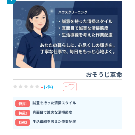
おそうじ革命
-
(-件)
＋
誠意を持った清掃スタイル
特⻑1
真面目で誠実な清掃態度
特⻑2
生活導線を考えた作業配慮
特⻑3