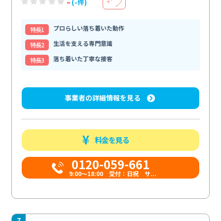
-
(-件)
＋
プロらしい落ち着いた動作
特⻑1
生活を支える専門意識
特⻑2
落ち着いた丁寧な接客
特⻑3
事業者の詳細情報を見る
料金を見る
0120-059-661
9:00〜18:00 受付：日祝 サ...
7