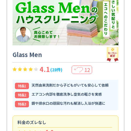
Glass Men
4.1
12
(28件)
＋
天然由来洗剤だから子どもがいても安心して依頼
特⻑1
エアコン内部を徹底洗浄し空気の軽さを実感
特⻑2
鏡や排水口の頑固な汚れも解消し入浴が快適に
特⻑3
料金のズレなし
作