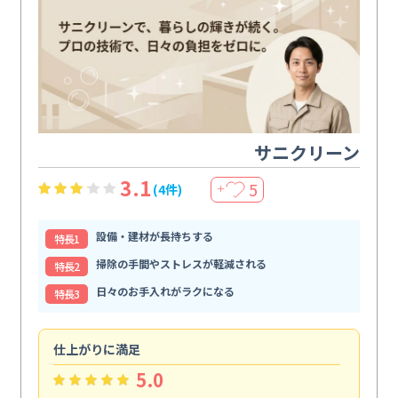
サニクリーン
3.1
5
(4件)
＋
設備・建材が長持ちする
特⻑1
掃除の手間やストレスが軽減される
特⻑2
日々のお手入れがラクになる
特⻑3
仕上がりに満足
親
5.0