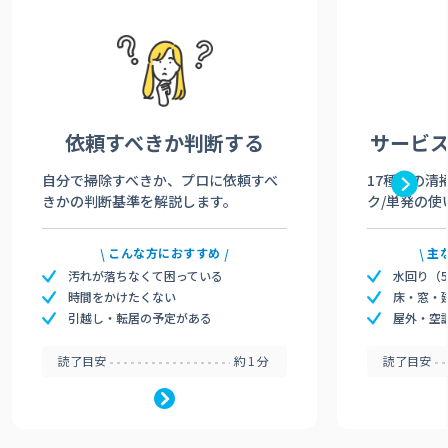
依頼すべきか
判断する
サービ
自分で掃除すべきか、プロに依頼すべ
17種類の清
きかの判断基準を解説します。
ク/単発の使
こんな方におすすめ
主
汚れが落ちなくて困っている
水回り（
時間をかけたくない
床・窓・
引越し・転居の予定がある
屋外・空
読了目安
約1分
読了目安