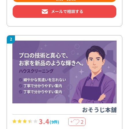
メールで相談する
2
おそうじ本舗
3.4
2
(9件)
＋