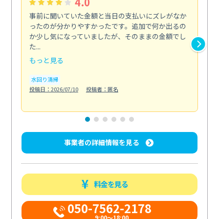
4.0
事前に聞いていた金額と当日の支払いにズレがなか
在
ったのが分かりやすかったです。追加で何か出るの
が
か少し気になっていましたが、そのままの金額でし
っ
た...
...
もっと見る
も
水回り清掃
投稿日：2026/07/10
投稿者：匿名
キ
投稿日
事業者の詳細情報を見る
料金を見る
050-7562-2178
9:00～18:00