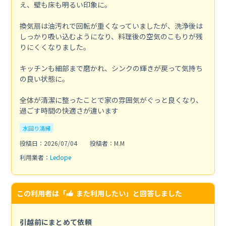
え、壁も床も明るい印象に。
換気扇は油汚れで回転が重くなっていましたが、洗浄後は
しっかり吸い込むようになり、料理後の空気のこもりが残
りにくくなりました。
キッチンも細部まで磨かれ、シンクの輝きが戻って気持ち
の良い状態に。
全体が清潔に整ったことで家の雰囲気がぐっと良くなり、
過ごす時間の快適さが違います
水回り清掃
投稿日：2026/07/04
投稿者：M.M
利用業者：
Ledope
この利用者は「
また利用したい
」と回答しました
引越前にまとめて依頼