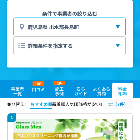
条件で事業者の絞り込む
1
18
件
件
事業者
施工
安心
よくある
料金
口コミ
一覧
事例
ガイド
質問
相場
並び替え :
おすすめ順
新着順
人気順
価格が安い順
評価が高い順
（7件）
評価
1