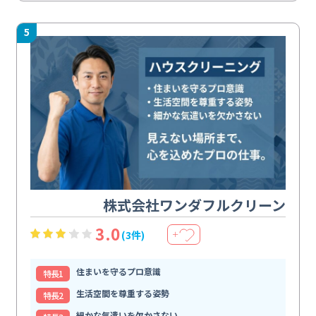
5
株式会社ワンダフルクリーン
3.0
(3件)
＋
住まいを守るプロ意識
特⻑1
生活空間を尊重する姿勢
特⻑2
細かな気遣いを欠かさない