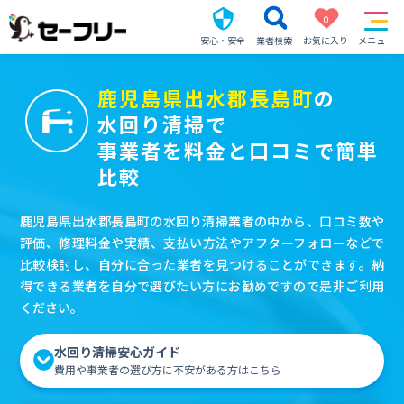
0
安心・安全
業者検索
お気に入り
メニュー
鹿児島県出水郡長島町
の
水回り清掃で
事業者を料金と口コミで簡単
比較
鹿児島県出水郡長島町の水回り清掃業者の中から、口コミ数や
評価、修理料金や実績、支払い方法やアフターフォローなどで
比較検討し、自分に合った業者を見つけることができます。納
得できる業者を自分で選びたい方にお勧めですので是非ご利用
ください。
水回り清掃安心ガイド
費用や事業者の選び方に不安がある方はこちら