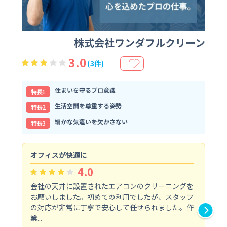
株式会社ワンダフルクリーン
3.0
(3件)
＋
住まいを守るプロ意識
特⻑1
生活空間を尊重する姿勢
特⻑2
細かな気遣いを欠かさない
特⻑3
オフィスが快適に
納
4.0
会社の天井に設置されたエアコンのクリーニングを
浴
お願いしました。初めての利用でしたが、スタッフ
終
の対応が非常に丁寧で安心して任せられました。作
き
業...
し...