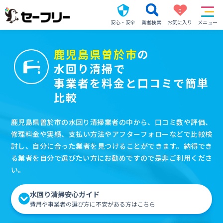
0
安心・安全
業者検索
お気に入り
メニュー
鹿児島県曽於市
の
水回り清掃で
事業者を料金と口コミで簡単
比較
鹿児島県曽於市の水回り清掃業者の中から、口コミ数や評価、
修理料金や実績、支払い方法やアフターフォローなどで比較検
討し、自分に合った業者を見つけることができます。納得でき
る業者を自分で選びたい方にお勧めですので是非ご利用くださ
い。
水回り清掃安心ガイド
費用や事業者の選び方に不安がある方はこちら