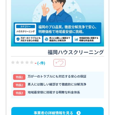
福岡ハウスクリーニング
-
(-件)
＋
万が一のトラブルにも対応する安心の保証
特⻑1
素人には難しい細部まで徹底的に分解洗浄
特⻑2
地域最安値に挑戦する明瞭な料金体系
特⻑3
事業者の詳細情報を見る