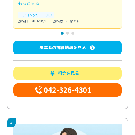
もっと見る
も
エアコンクリーニング
お
投稿日：2024/07/06
投稿者：石原です
投稿日
事業者の詳細情報を見る
料金を見る
042-326-4301
5