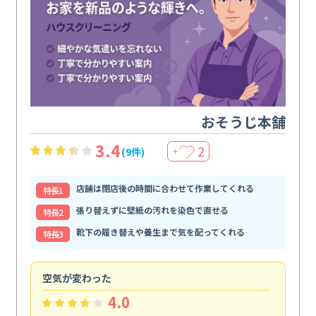
おそうじ本舗
3.4
2
(9件)
＋
店舗は閉店後の時間に合わせて作業してくれる
特⻑1
張り替えずに壁紙の汚れを染色で直せる
特⻑2
靴下の履き替えや養生まで気を配ってくれる
特⻑3
空気が変わった
浴
4.0