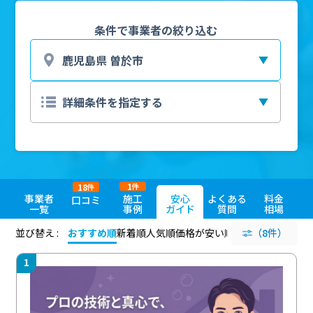
条件で事業者の絞り込む
1
18
件
件
事業者
施工
安心
よくある
料金
口コミ
一覧
事例
ガイド
質問
相場
並び替え :
おすすめ順
新着順
人気順
価格が安い順
評価が高い順
（8件）
評価
1