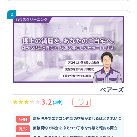
2
ベアーズ
3.2
1
(5件)
＋
高圧洗浄でエアコン内部の空気が変わるほどきれいに
特⻑1
直接契約で料金を抑えつつ丁寧な作業と報告も両立
特⻑2