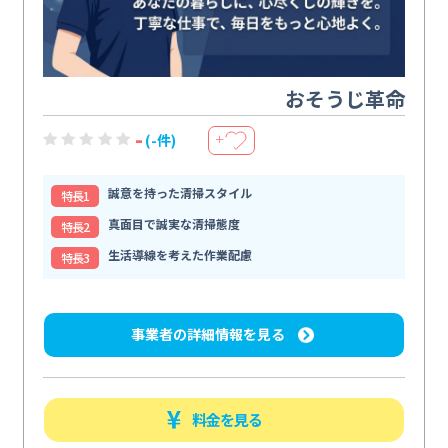
おそうじ革命
-
(-件)
＋
誠意を持った清掃スタイル
特⻑1
真面目で誠実な清掃態度
特⻑2
生活導線を考えた作業配慮
特⻑3
事業者の詳細情報を見る
料金を見る