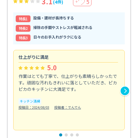
3.1
5
(4件)
＋
設備・建材が長持ちする
特⻑1
掃除の手間やストレスが軽減される
特⻑2
日々のお手入れがラクになる
特⻑3
仕上がりに満足
親
5.0
作業はとても丁寧で、仕上がりも素晴らしかったで
ス
す。頑固な汚れもきれいに落としていただき、ピカ
説
ピカのキッチンに大満足です。
の
い...
キッチン清掃
も
投稿日：2024/08/03
投稿者：でんでん
エ
投稿日