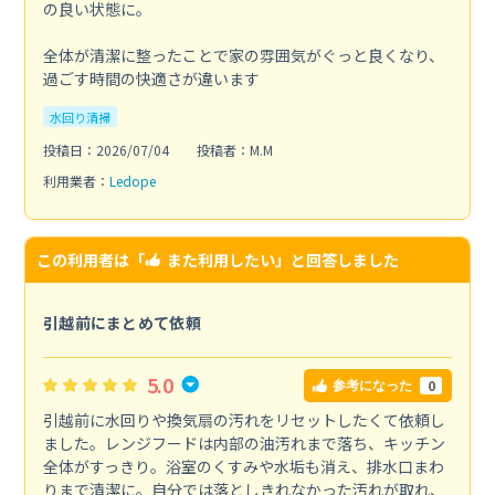
の良い状態に。
全体が清潔に整ったことで家の雰囲気がぐっと良くなり、
過ごす時間の快適さが違います
水回り清掃
投稿日：2026/07/04
投稿者：M.M
利用業者：
Ledope
この利用者は「
また利用したい
」と回答しました
引越前にまとめて依頼
5.0
0
参考になった
引越前に水回りや換気扇の汚れをリセットしたくて依頼し
ました。レンジフードは内部の油汚れまで落ち、キッチン
全体がすっきり。浴室のくすみや水垢も消え、排水口まわ
りまで清潔に。自分では落としきれなかった汚れが取れ、