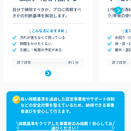
自分で掃除すべきか、プロに依頼すべ
17種類の清
きかの判断基準を解説します。
ク/単発の使
こんな方におすすめ
主
汚れが落ちなくて困っている
水回り（
時間をかけたくない
床・窓・
引越し・転居の予定がある
屋外・空
読了目安
約1分
読了目安
高い掲載基準を通過した認定事業者やサポート体制
などの安全対策を整えているため、納得できる事業
者選びを安心して行えます。
掲載基準をクリアした事業者のみ掲載！安心してお
選びください！