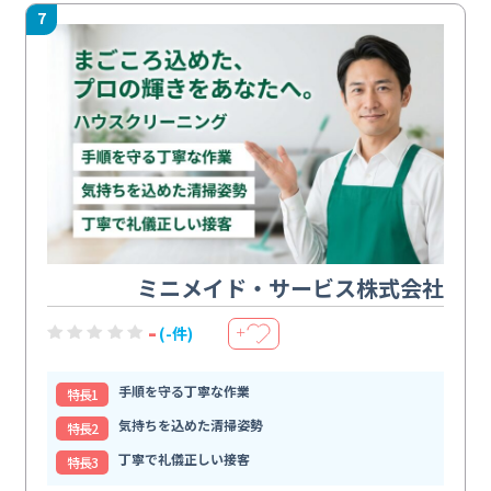
7
ミニメイド・サービス株式会社
-
(-件)
＋
手順を守る丁寧な作業
特⻑1
気持ちを込めた清掃姿勢
特⻑2
丁寧で礼儀正しい接客
特⻑3