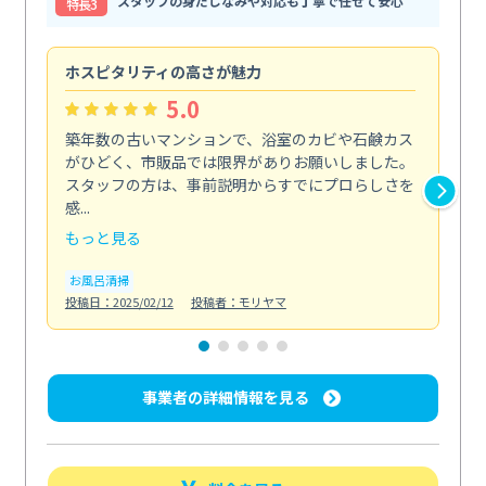
スタッフの身だしなみや対応も丁寧で任せて安心
特⻑3
ホスピタリティの高さが魅力
法
5.0
築年数の古いマンションで、浴室のカビや石鹸カス
会
がひどく、市販品では限界がありお願いしました。
し
スタッフの方は、事前説明からすでにプロらしさを
あ
感...
い...
もっと見る
も
お風呂清掃
ト
投稿日：2025/02/12
投稿者：モリヤマ
投稿日
事業者の詳細情報を見る