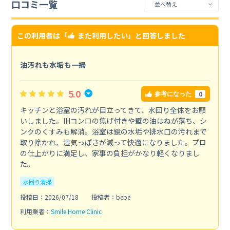
口コミ一覧
この利用者は「
また利用したい
」と回答しました
油汚れも水垢も一掃
5.0
0
参考になった
キッチンと浴室の汚れが目立ってきて、水回り全体をお願
いしました。IHコンロの焦げ付きや壁の油はねが落ち、シ
ンクのくすみも解消。浴室は鏡の水垢や排水口の汚れまで
取り除かれ、湿気っぽさが減って快適になりました。プロ
の仕上がりに満足し、家事の負担がかなり軽くなりまし
た。
水回り清掃
投稿日：2026/07/18
投稿者：bebe
利用業者：
Smile Home Clinic