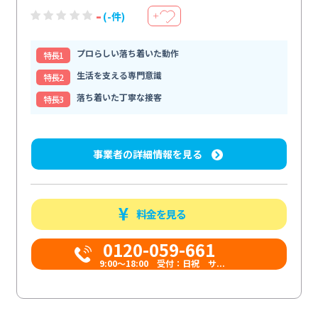
-
(-件)
＋
プロらしい落ち着いた動作
特⻑1
生活を支える専門意識
特⻑2
落ち着いた丁寧な接客
特⻑3
事業者の詳細情報を見る
料金を見る
0120-059-661
9:00〜18:00 受付：日祝 サ...