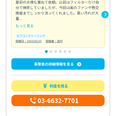
夏前の点検も兼ねて依頼。以前はフィルターだけ自
掃
分で掃除していましたが、今回は奥のファンや熱交
た
換器までしっかり洗ってくれました。黒い汚れが大
キ
量...
安...
もっと見る
も
エアコンクリーニング
お
投稿日：2025/02/23
投稿者：吉村
投稿日
事業者の詳細情報を見る
料金を見る
03-6632-7701