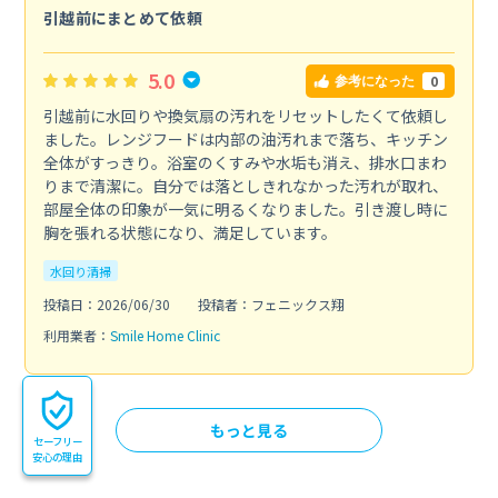
引越前にまとめて依頼
5.0
0
参考になった
引越前に水回りや換気扇の汚れをリセットしたくて依頼し
ました。レンジフードは内部の油汚れまで落ち、キッチン
全体がすっきり。浴室のくすみや水垢も消え、排水口まわ
りまで清潔に。自分では落としきれなかった汚れが取れ、
部屋全体の印象が一気に明るくなりました。引き渡し時に
胸を張れる状態になり、満足しています。
水回り清掃
投稿日：2026/06/30
投稿者：フェニックス翔
利用業者：
Smile Home Clinic
もっと見る
セーフリー
安心の理由