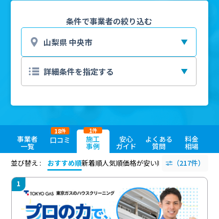
条件で事業者の絞り込む
1
18
件
件
事業者
施工
安心
よくある
料金
口コミ
一覧
事例
ガイド
質問
相場
並び替え :
おすすめ順
新着順
人気順
価格が安い順
評価が高い順
（217件）
評価
1