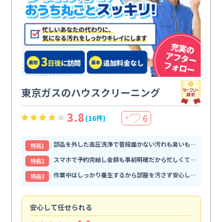
東京ガスのハウスクリーニング
3.8
6
(16件)
＋
部品を外した高圧洗浄で普段届かない汚れも臭いもすっきり解消
特⻑1
スマホで予約完結し金額も事前明確だから忙しくても頼みやすい
特⻑2
作業中はしっかり養生するから部屋を汚さず安心して任せられる
特⻑3
安心して任せられる
見