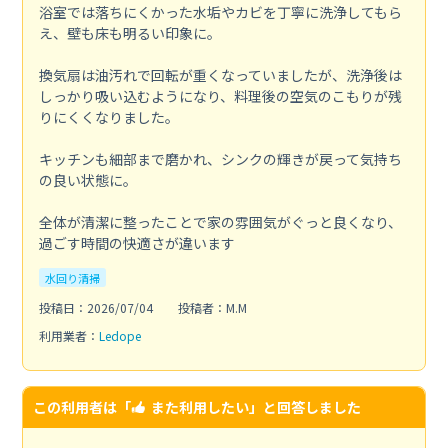
浴室では落ちにくかった水垢やカビを丁寧に洗浄してもら
え、壁も床も明るい印象に。
換気扇は油汚れで回転が重くなっていましたが、洗浄後は
しっかり吸い込むようになり、料理後の空気のこもりが残
りにくくなりました。
キッチンも細部まで磨かれ、シンクの輝きが戻って気持ち
の良い状態に。
全体が清潔に整ったことで家の雰囲気がぐっと良くなり、
過ごす時間の快適さが違います
水回り清掃
投稿日：2026/07/04
投稿者：M.M
利用業者：
Ledope
この利用者は「
また利用したい
」と回答しました