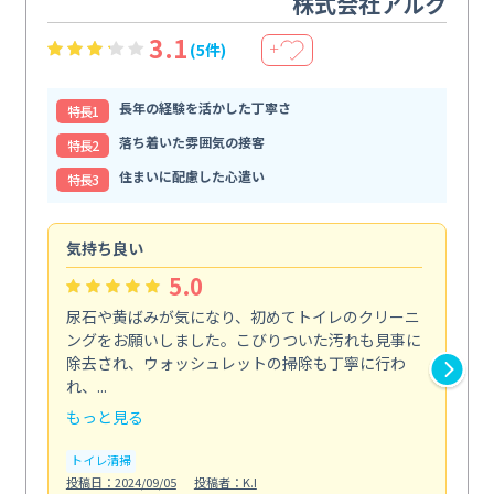
株式会社アルク
3.1
(5件)
＋
長年の経験を活かした丁寧さ
特⻑1
落ち着いた雰囲気の接客
特⻑2
住まいに配慮した心遣い
特⻑3
気持ち良い
頼
5.0
尿石や黄ばみが気になり、初めてトイレのクリーニ
エ
ングをお願いしました。こびりついた汚れも見事に
で
除去され、ウォッシュレットの掃除も丁寧に行わ
浄
れ、...
も...
もっと見る
も
トイレ清掃
エ
投稿日：2024/09/05
投稿者：K.I
投稿日