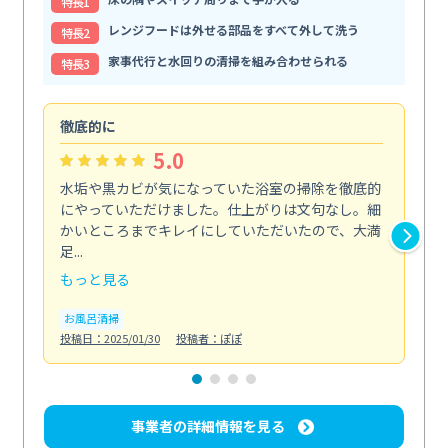
特⻑1
レンジフードは外せる部品をすべて外して洗う
特⻑2
家事代行と水回りの清掃を組み合わせられる
特⻑3
徹底的に
助
5.0
水垢や黒カビが気になっていた浴室の掃除を徹底的
体
にやっていただけました。仕上がりは文句なし。細
掃
かいところまでキレイにしていただいたので、大満
内
足...
の...
もっと見る
も
お風呂清掃
水
投稿日：2025/01/30
投稿者：ぽぽ
投稿日
事業者の詳細情報を見る