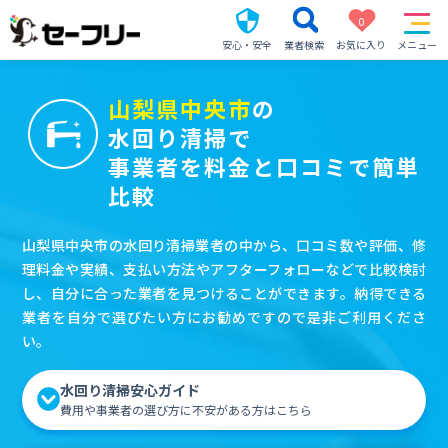
0
安心・安全
業者検索
お気に入り
メニュー
山梨県中央市
の
水回り清掃で
事業者を料金と口コミで簡単
比較
山梨県中央市の水回り清掃業者の中から、口コミ数や評価、修
理料金や実績、支払い方法やアフターフォローなどで比較検討
し、自分に合った業者を見つけることができます。納得できる
業者を自分で選びたい方にお勧めですので是非ご利用くださ
い。
水回り清掃安心ガイド
費用や事業者の選び方に不安がある方はこちら