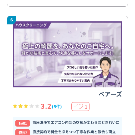
6
ベアーズ
3.2
1
(5件)
＋
高圧洗浄でエアコン内部の空気が変わるほどきれいに
特⻑1
直接契約で料金を抑えつつ丁寧な作業と報告も両立
特⻑2