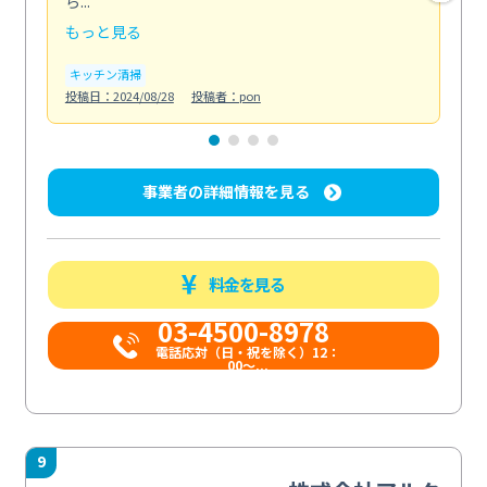
ら...
か...
もっと見る
も
キッチン清掃
ト
投稿日：2024/08/28
投稿者：pon
投稿日
事業者の詳細情報を見る
料金を見る
03-4500-8978
電話応対（日・祝を除く）12：
00～...
9