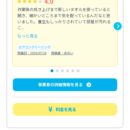
4.0
作業後の拭き上げまで新しいタオルを使っていると
ベ
聞き、細かいところまで気を配っているんだなと思
単
いました。養生もしっかりされていて部屋が汚れる
が
こ...
回...
もっと見る
も
エアコンクリーニング
ベラ
投稿日：2026/07/16
投稿者：あおい
投稿日
事業者の詳細情報を見る
料金を見る