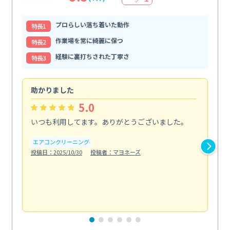
プロらしい落ち着いた動作
特⻑1
作業場を常に綺麗に保つ
特⻑2
経験に裏打ちされた丁寧さ
特⻑3
助かりました
助
5.0
いつも利用してます。ありがとうございました。
綺
く
エアコンクリーニング
投稿日：2025/10/30
投稿者：マヨネーズ
エ
投稿日