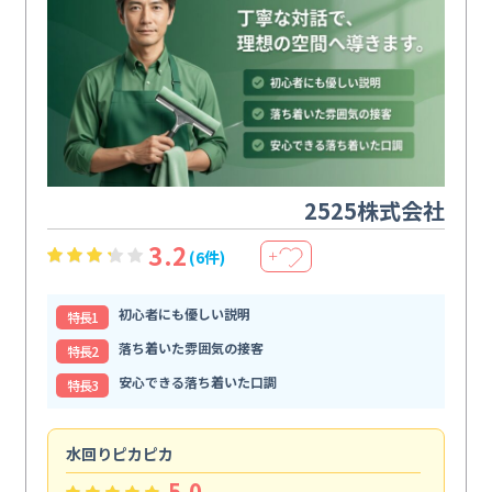
2525株式会社
3.2
(6件)
＋
初心者にも優しい説明
特⻑1
落ち着いた雰囲気の接客
特⻑2
安心できる落ち着いた口調
特⻑3
水回りピカピカ
ま
5.0