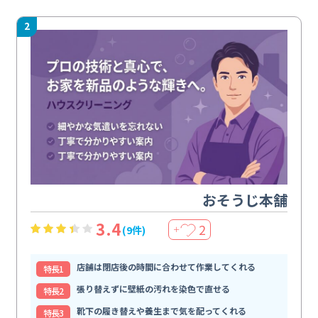
2
おそうじ本舗
3.4
2
(9件)
＋
店舗は閉店後の時間に合わせて作業してくれる
特⻑1
張り替えずに壁紙の汚れを染色で直せる
特⻑2
靴下の履き替えや養生まで気を配ってくれる
特⻑3