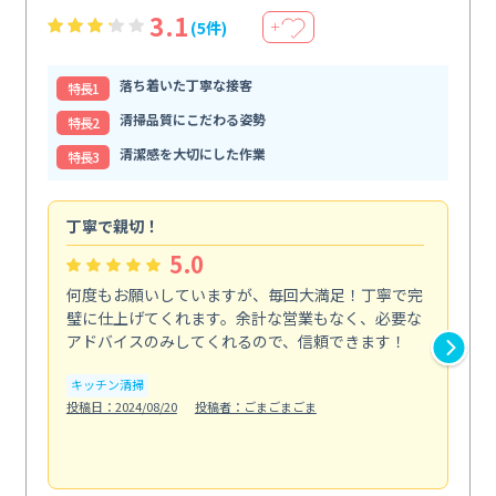
3.1
(5件)
＋
落ち着いた丁寧な接客
特⻑1
清掃品質にこだわる姿勢
特⻑2
清潔感を大切にした作業
特⻑3
丁寧で親切！
期
5.0
何度もお願いしていますが、毎回大満足！丁寧で完
初
璧に仕上げてくれます。余計な営業もなく、必要な
不
アドバイスのみしてくれるので、信頼できます！
で
にな.
キッチン清掃
も
投稿日：2024/08/20
投稿者：ごまごまごま
エ
投稿日