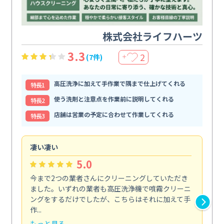
株式会社ライフハーツ
3.3
2
(7件)
＋
高圧洗浄に加えて手作業で隅まで仕上げてくれる
特⻑1
使う洗剤と注意点を作業前に説明してくれる
特⻑2
店舗は営業の予定に合わせて作業してくれる
特⻑3
凄い凄い
初
5.0
今まで2つの業者さんにクリーニングしていただき
ハ
ました。いずれの業者も高圧洗浄機で噴霧クリーニ
の
ングをするだけでしたが、こちらはそれに加えて手
し
作...
ラ...
もっと見る
も