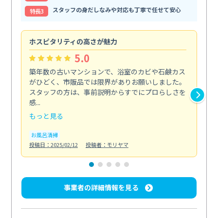
スタッフの身だしなみや対応も丁寧で任せて安心
特⻑3
ホスピタリティの高さが魅力
法
5.0
築年数の古いマンションで、浴室のカビや石鹸カス
会
がひどく、市販品では限界がありお願いしました。
し
スタッフの方は、事前説明からすでにプロらしさを
あ
感...
い...
もっと見る
も
お風呂清掃
ト
投稿日：2025/02/12
投稿者：モリヤマ
投稿日
事業者の詳細情報を見る