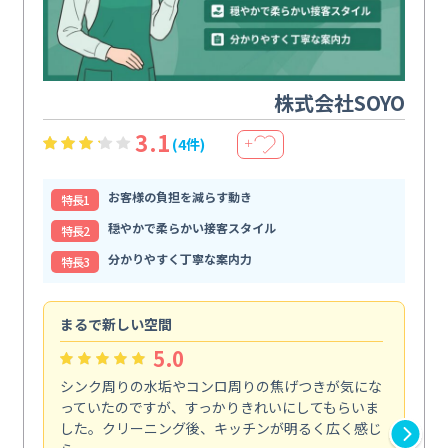
株式会社SOYO
3.1
(4件)
＋
お客様の負担を減らす動き
特⻑1
穏やかで柔らかい接客スタイル
特⻑2
分かりやすく丁寧な案内力
特⻑3
まるで新しい空間
清
5.0
シンク周りの水垢やコンロ周りの焦げつきが気にな
ト
っていたのですが、すっかりきれいにしてもらいま
依
した。クリーニング後、キッチンが明るく広く感じ
ッ