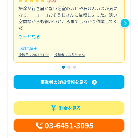
掃除が行き届かない浴室のカビや石けんカスが気に
初
なり、ニコニコおそうじさんに依頼しました。狭い
丁
空間ながらも細かいところまでしっかり作業してく
る
だ...
た...
もっと見る
も
お風呂清掃
エ
投稿日：2024/11/08
投稿者：スガちゃん
投稿日
事業者の詳細情報を見る
料金を見る
03-6451-3095