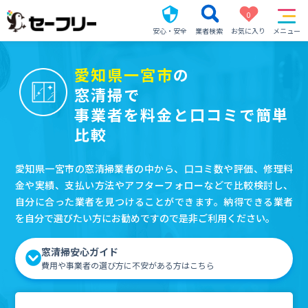
0
安心・安全
業者検索
お気に入り
メニュー
愛知県一宮市
の
窓清掃で
事業者を料金と口コミで簡単
比較
愛知県一宮市の窓清掃業者の中から、口コミ数や評価、修理料
金や実績、支払い方法やアフターフォローなどで比較検討し、
自分に合った業者を見つけることができます。納得できる業者
を自分で選びたい方にお勧めですので是非ご利用ください。
窓清掃安心ガイド
費用や事業者の選び方に不安がある方はこちら