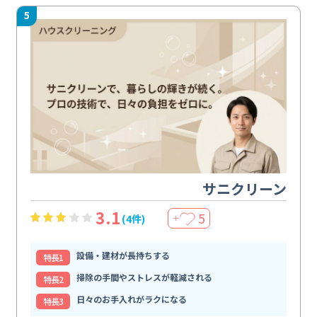
5
サニクリーン
3.1
5
(4件)
＋
設備・建材が長持ちする
特⻑1
掃除の手間やストレスが軽減される
特⻑2
日々のお手入れがラクになる
特⻑3