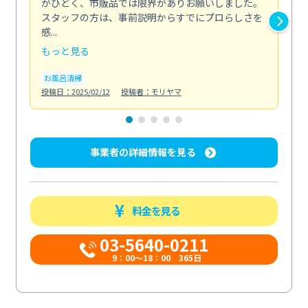
がひどく、市販品では限界がありお願いしました。
し
スタッフの方は、事前説明からすでにプロらしさを
あ
感...
い...
もっと見る
も
お風呂清掃
ト
投稿日：2025/02/12
投稿者：モリヤマ
投稿日
事業者の詳細情報を見る
料金を見る
03-5640-0211
9：00～18：00 365日