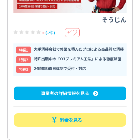
そうじん
-
(-件)
＋
大手清掃会社で修業を積んだプロによる高品質な清掃
特⻑1
特許出願中の「O3プレミアム工法」による徹底除菌
特⻑2
24時間365日体制で受付・対応
特⻑3
事業者の詳細情報を見る
料金を見る