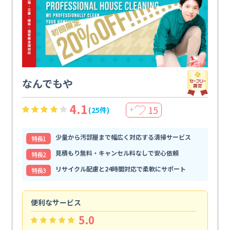
なんでもや
4.1
15
(25件)
＋
少量から汚部屋まで幅広く対応する清掃サービス
特⻑1
見積もり無料・キャンセル料なしで安心依頼
特⻑2
リサイクル配慮と24時間対応で柔軟にサポート
特⻑3
便利なサービス
頼
5.0