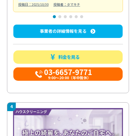
投稿日：2025/10/30
投稿者：タマキチ
投稿日
事業者の詳細情報を見る
料金を見る
03-6657-9771
9:00～20:00（年中無休）
4