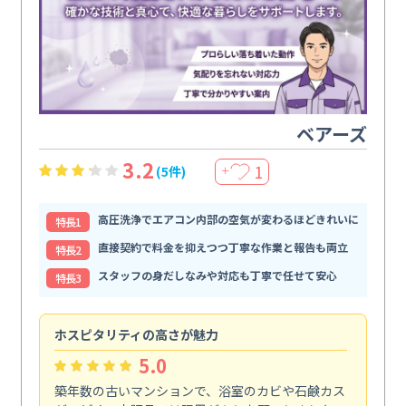
ベアーズ
3.2
1
(5件)
＋
高圧洗浄でエアコン内部の空気が変わるほどきれいに
特⻑1
直接契約で料金を抑えつつ丁寧な作業と報告も両立
特⻑2
スタッフの身だしなみや対応も丁寧で任せて安心
特⻑3
ホスピタリティの高さが魅力
法
5.0
築年数の古いマンションで、浴室のカビや石鹸カス
会