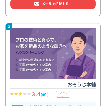
メールで相談する
2
おそうじ本舗
3.4
2
(9件)
＋