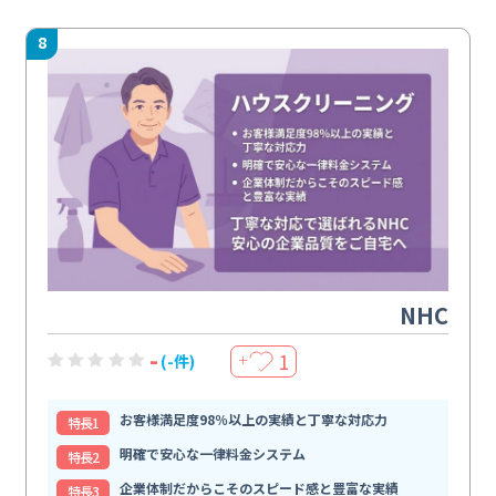
8
NHC
-
1
(-件)
＋
お客様満足度98％以上の実績と丁寧な対応力
特⻑1
明確で安心な一律料金システム
特⻑2
企業体制だからこそのスピード感と豊富な実績
特⻑3