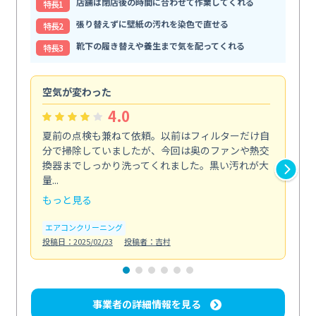
店舗は閉店後の時間に合わせて作業してくれる
特⻑1
張り替えずに壁紙の汚れを染色で直せる
特⻑2
靴下の履き替えや養生まで気を配ってくれる
特⻑3
空気が変わった
浴
4.0
夏前の点検も兼ねて依頼。以前はフィルターだけ自
掃
分で掃除していましたが、今回は奥のファンや熱交
た
換器までしっかり洗ってくれました。黒い汚れが大
キ
量...
安...
もっと見る
も
エアコンクリーニング
お
投稿日：2025/02/23
投稿者：吉村
投稿日
事業者の詳細情報を見る