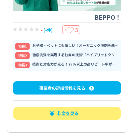
BEPPO！
-
3
(-件)
＋
お子様・ペットにも優しい！オーガニック洗剤を基軸とした安全な
特⻑1
徹底洗浄を実現する独自の技術「ハイブリッドクリーニング」
特⻑2
技術と対応力が光る！75%以上の高リピート率が信頼の証
特⻑3
事業者の詳細情報を見る
料金を見る