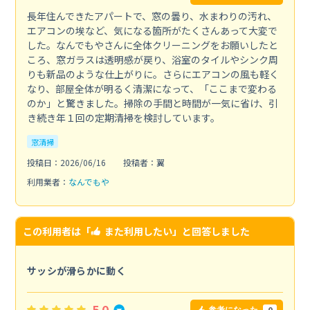
長年住んできたアパートで、窓の曇り、水まわりの汚れ、
エアコンの埃など、気になる箇所がたくさんあって大変で
した。なんでもやさんに全体クリーニングをお願いしたと
ころ、窓ガラスは透明感が戻り、浴室のタイルやシンク周
りも新品のような仕上がりに。さらにエアコンの風も軽く
なり、部屋全体が明るく清潔になって、「ここまで変わる
のか」と驚きました。掃除の手間と時間が一気に省け、引
き続き年１回の定期清掃を検討しています。
窓清掃
投稿日：2026/06/16
投稿者：翼
利用業者：
なんでもや
この利用者は「
また利用したい
」と回答しました
サッシが滑らかに動く
5.0
0