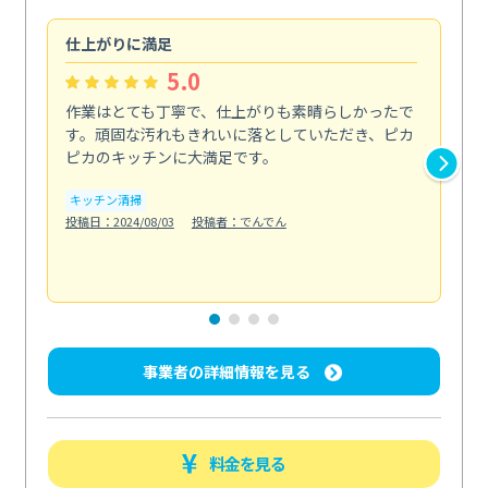
仕上がりに満足
親
5.0
作業はとても丁寧で、仕上がりも素晴らしかったで
ス
す。頑固な汚れもきれいに落としていただき、ピカ
説
ピカのキッチンに大満足です。
の
い...
キッチン清掃
も
投稿日：2024/08/03
投稿者：でんでん
エ
投稿日
事業者の詳細情報を見る
料金を見る