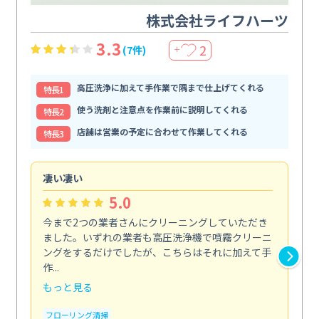
株式会社ライフハーツ
3.3
2
(7件)
＋
高圧洗浄に加えて手作業で隅まで仕上げてくれる
特⻑1
使う洗剤と注意点を作業前に説明してくれる
特⻑2
店舗は営業の予定に合わせて作業してくれる
特⻑3
凄い凄い
初
5.0
今まで2つの業者さんにクリーニングしていただき
ハ
ました。いずれの業者も高圧洗浄機で噴霧クリーニ
の
ングをするだけでしたが、こちらはそれに加えて手
し
作...
ラ...
もっと見る
も
フローリング清掃
屋