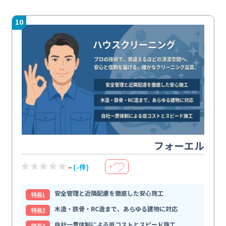
10
フォーエル
-
(-件)
＋
安全管理と近隣配慮を徹底した安心施工
特⻑1
木造・鉄骨・RC造まで、あらゆる建物に対応
特⻑2
自社一貫体制による低コストとスピード施工
特⻑3