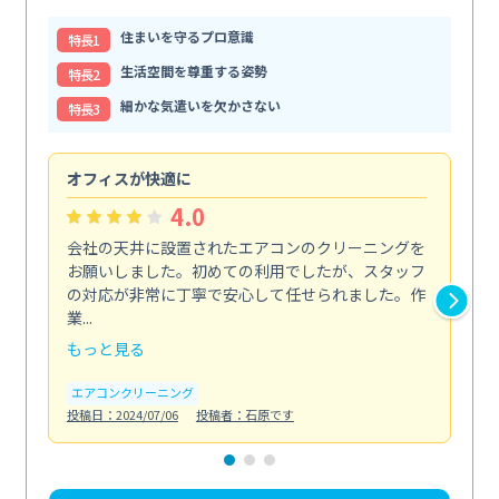
住まいを守るプロ意識
特⻑1
生活空間を尊重する姿勢
特⻑2
細かな気遣いを欠かさない
特⻑3
オフィスが快適に
納
4.0
会社の天井に設置されたエアコンのクリーニングを
浴
お願いしました。初めての利用でしたが、スタッフ
終
の対応が非常に丁寧で安心して任せられました。作
き
業...
し...
もっと見る
も
エアコンクリーニング
お
投稿日：2024/07/06
投稿者：石原です
投稿日