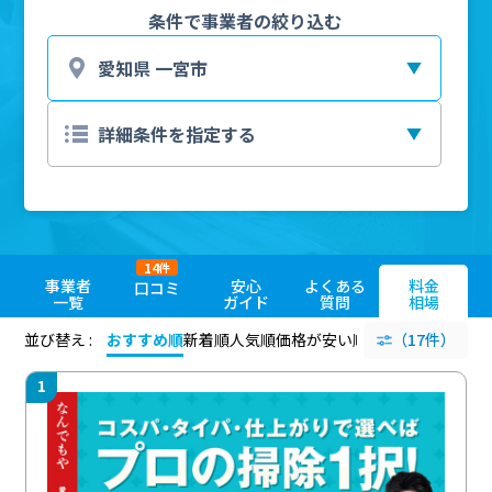
条件で事業者の絞り込む
14
件
事業者
安心
よくある
料金
口コミ
一覧
ガイド
質問
相場
並び替え :
おすすめ順
新着順
人気順
価格が安い順
評価が高い順
（17件）
評価
1