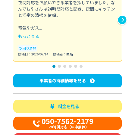
夜間対応をお願いできる業者を探していました。な
ペ
んでもやさんは24時間対応と聞き、夜間にキッチン
感
と浴室の清掃を依頼。
簡
ど...
電気やガス...
も
もっと見る
エ
投稿日
水回り清掃
投稿日：2026/07/14
投稿者：匿名
事業者の詳細情報を見る
料金を見る
050-7562-2179
24時間対応（年中無休）