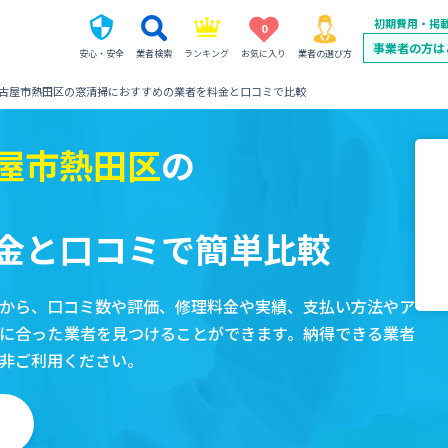
初期費用・掲
0
事業者の方は
安心・安全
業者検索
ランキング
お気に入り
業者の選び方
古屋市熱田区の窓清掃におすすめの業者を料金と口コミで比較
屋市熱田区
の
金と口コミで簡単比較
から、口コミ数や評価、修理料金や実績、支払い方法やア
に合った業者を見つけることができます。納得できる業者
非ご利用ください。