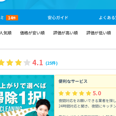
ミ
安心
ガイド
よくある
14
件
人気順
価格が安い順
評価が高い順
評価が低い順
4.1
(25件)
便利なサービス
5.0
夜間対応をお願いできる業者を探
24時間対応と聞き、夜間にキッチ