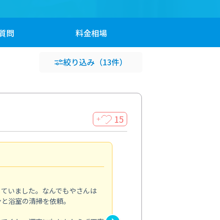
質問
料金
相場
絞り込み
（13件）
15
＋
頼んで良かったです
5.0
していました。なんでもやさんは
ペットと暮らしていて、埃や毛
ンと浴室の清掃を依頼。
エアコンと一緒に床や窓まわり
ホコリがほとんどなくなり、部