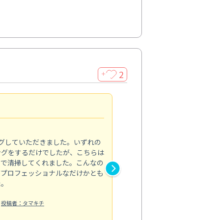
2
＋
初めてのハウスクリーニン
5.0
グしていただきました。いずれの
ハウスクリーニングをお願いす
ングをするだけでしたが、こちらは
したが、ライフハーツさんに依
まで清掃してくれました。こんなの
と窓まわり、ベランダの清掃を
がプロフェッショナルなだけかとも
子どもがよく床に座るので清潔
た。
限界があり…。来てくださった
業内容も逐...
投稿者：タマキチ
もっと見る