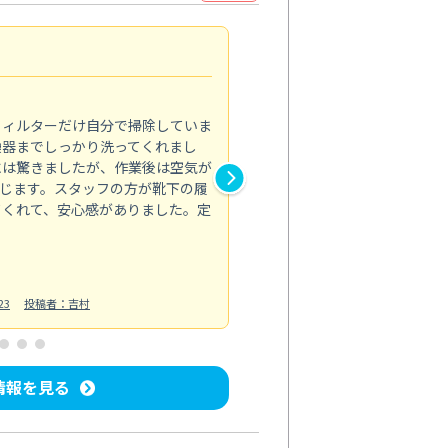
浴室が明るく
5.0
フィルターだけ自分で掃除していま
掃除しても取れなかったカビや
換器までしっかり洗ってくれまし
がプロ。浴室が明るく感じるほ
には驚きましたが、作業後は空気が
の説明も丁寧で安心できました
じます。スタッフの方が靴下の履
と気分も全然違います。
てくれて、安心感がありました。定
お風呂清掃
投稿日：2025/02/12
投
23
投稿者：吉村
情報を見る