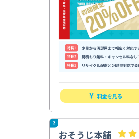
特⻑1
少量から汚部屋まで幅広く対応す
特⻑2
見積もり無料・キャンセル料なし
特⻑3
リサイクル配慮と24時間対応で柔
料金を見る
2
おそうじ本舗