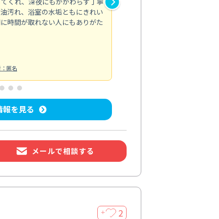
してくれ、深夜にもかかわらず丁寧
が行き届かず気になっていた場
の油汚れ、浴室の水垢ともにきれい
適。頼んで正解でした。
間に時間が取れない人にもありがた
エアコンクリーニング
投稿日：2026/
者：匿名
情報を見る
メールで相談する
2
＋