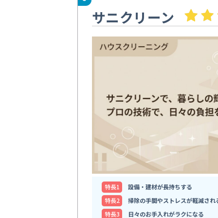
サニクリーン
特⻑1
設備・建材が長持ちする
特⻑2
掃除の手間やストレスが軽減され
特⻑3
日々のお手入れがラクになる