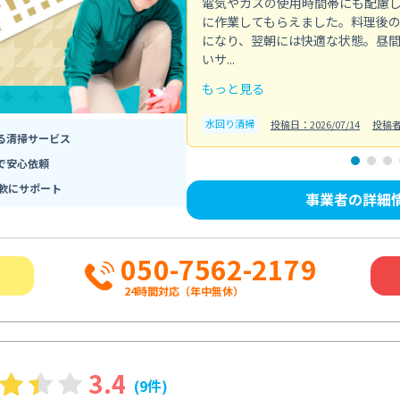
電気やガスの使用時間帯にも配慮
に作業してもらえました。料理後
になり、翌朝には快適な状態。昼
いサ...
もっと見る
水回り清掃
投稿日：2026/07/14
投稿
る清掃サービス
で安心依頼
軟にサポート
事業者の詳細
050-7562-2179
24時間対応（年中無休）
3.4
(9件)