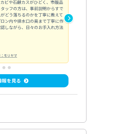
のカビや石鹸カスがひどく、市販品
会社のトイレと洗面台清掃をス
スタッフの方は、事前説明からすで
てはオフィス対応が雑なところ
れがどう落ちるのかを丁寧に教えて
なみから言葉遣い、作業マナー
プロン内や排水口の奥まで丁寧に作
心して任せられました。
確認しながら、日々のお手入れ方法
トイレ清掃
投稿日：2024/09/09
投
者：モリヤマ
情報を見る