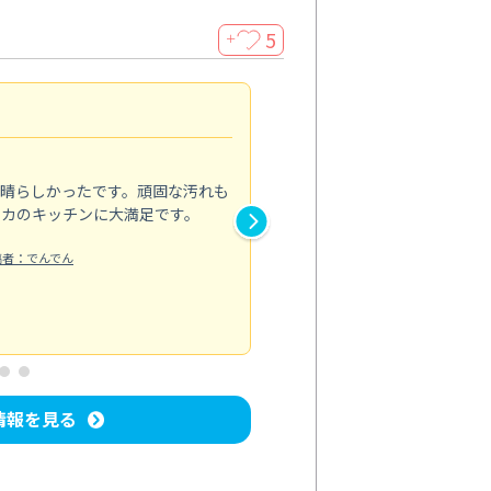
5
＋
親切で丁寧な作業
5.0
素晴らしかったです。頑固な汚れも
スタッフの方は非常に親切で、
ピカのキッチンに大満足です。
き安心感がありました。エアコ
り快適に感じています。丁寧な
稿者：でんでん
エアコンクリーニング
投稿日：2024/
情報を見る