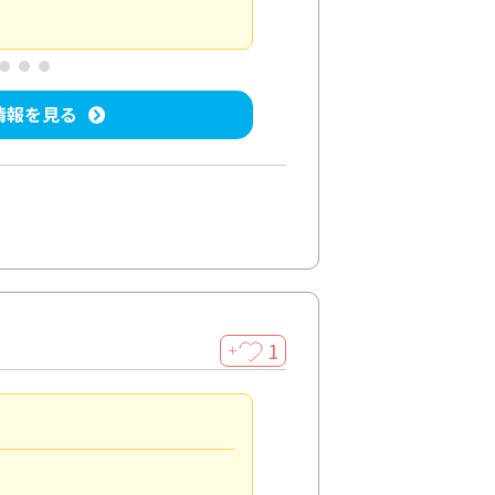
屋内清掃
投稿日：2025/04/08
投稿
情報を見る
1
＋
法人利用
5.0