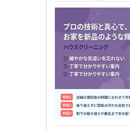
特⻑1
店舗は閉店後の時間に合わせて作
特⻑2
張り替えずに壁紙の汚れを染色で
特⻑3
靴下の履き替えや養生まで気を配