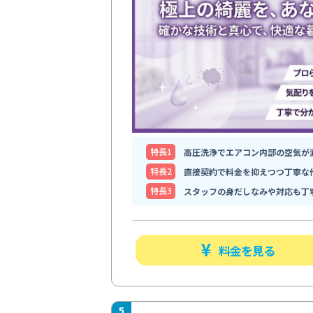
特⻑1
高圧洗浄でエアコン内部の空気が
特⻑2
直接契約で料金を抑えつつ丁寧な
特⻑3
スタッフの身だしなみや対応も丁
料金を見る
5