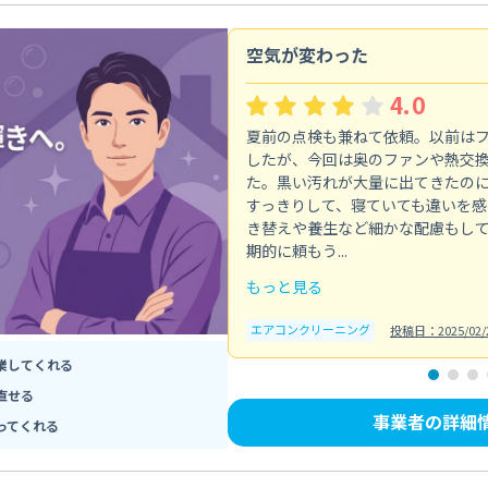
空気が変わった
4.0
夏前の点検も兼ねて依頼。以前は
したが、今回は奥のファンや熱交
た。黒い汚れが大量に出てきたの
すっきりして、寝ていても違いを感
き替えや養生など細かな配慮もし
期的に頼もう...
もっと見る
エアコンクリーニング
投稿日：2025/02/
業してくれる
直せる
事業者の詳細
ってくれる