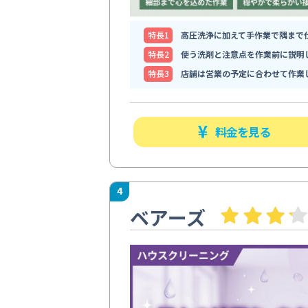
特⻑1
高圧洗浄に加えて手作業で隅まで
特⻑2
使う洗剤と注意点を作業前に説明
特⻑3
店舗は営業の予定に合わせて作業
料金を見る
4
ベアーズ