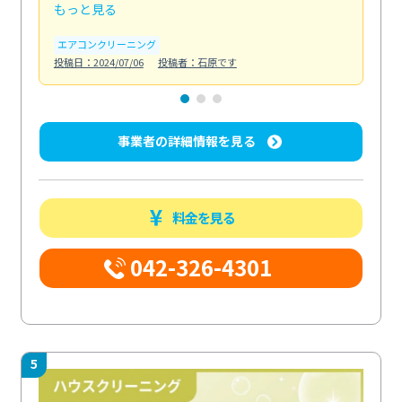
もっと見る
も
エアコンクリーニング
お
投稿日：2024/07/06
投稿者：石原です
投稿日
事業者の詳細情報を見る
料金を見る
042-326-4301
5