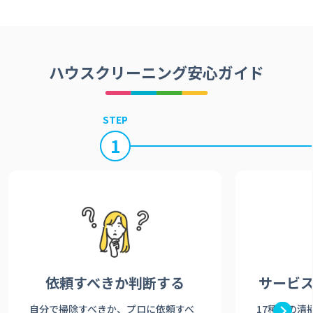
ハウスクリーニング安心ガイド
STEP
1
依頼すべきか
判断する
サービ
自分で掃除すべきか、プロに依頼すべ
17種類の清