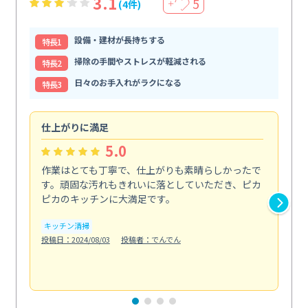
3.1
5
(4件)
＋
設備・建材が長持ちする
特⻑1
掃除の手間やストレスが軽減される
特⻑2
日々のお手入れがラクになる
特⻑3
仕上がりに満足
親
5.0
作業はとても丁寧で、仕上がりも素晴らしかったで
ス
す。頑固な汚れもきれいに落としていただき、ピカ
説
ピカのキッチンに大満足です。
の
い...
キッチン清掃
も
投稿日：2024/08/03
投稿者：でんでん
エ
投稿日