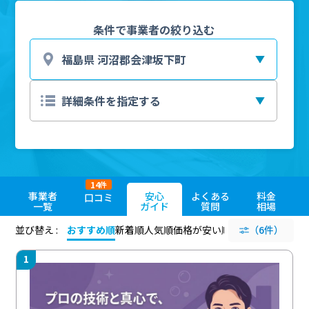
条件で事業者の絞り込む
14
件
事業者
安心
よくある
料金
口コミ
一覧
ガイド
質問
相場
並び替え :
おすすめ順
新着順
人気順
価格が安い順
評価が高い順
（6件）
評価
1