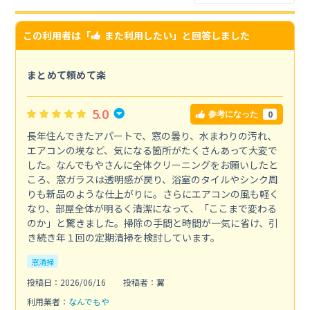
この利用者は「
また利用したい
」と回答しました
まとめて頼めて楽
5.0
0
参考になった
長年住んできたアパートで、窓の曇り、水まわりの汚れ、
エアコンの埃など、気になる箇所がたくさんあって大変で
した。なんでもやさんに全体クリーニングをお願いしたと
ころ、窓ガラスは透明感が戻り、浴室のタイルやシンク周
りも新品のような仕上がりに。さらにエアコンの風も軽く
なり、部屋全体が明るく清潔になって、「ここまで変わる
のか」と驚きました。掃除の手間と時間が一気に省け、引
き続き年１回の定期清掃を検討しています。
窓清掃
投稿日：2026/06/16
投稿者：翼
利用業者：
なんでもや