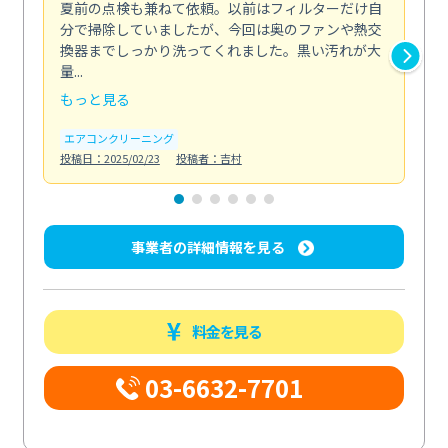
夏前の点検も兼ねて依頼。以前はフィルターだけ自
掃
分で掃除していましたが、今回は奥のファンや熱交
た
換器までしっかり洗ってくれました。黒い汚れが大
キ
量...
安...
もっと見る
も
エアコンクリーニング
お
投稿日：2025/02/23
投稿者：吉村
投稿日
事業者の詳細情報を見る
料金を見る
03-6632-7701