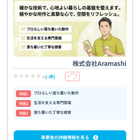
株式会社Aramashi
-
(-件)
＋
プロらしい落ち着いた動作
特⻑1
生活を支える専門意識
特⻑2
落ち着いた丁寧な接客
特⻑3
事業者の詳細情報を見る