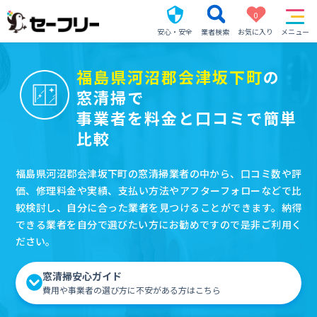
0
安心・安全
業者検索
お気に入り
メニュー
福島県河沼郡会津坂下町
の
窓清掃で
事業者を料金と口コミで簡単
比較
福島県河沼郡会津坂下町の窓清掃業者の中から、口コミ数や評
価、修理料金や実績、支払い方法やアフターフォローなどで比
較検討し、自分に合った業者を見つけることができます。納得
できる業者を自分で選びたい方にお勧めですので是非ご利用く
ださい。
窓清掃安心ガイド
費用や事業者の選び方に不安がある方はこちら