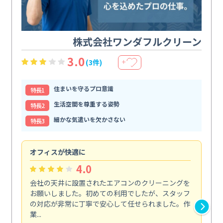
株式会社ワンダフルクリーン
3.0
(3件)
＋
住まいを守るプロ意識
特⻑1
生活空間を尊重する姿勢
特⻑2
細かな気遣いを欠かさない
特⻑3
オフィスが快適に
納
4.0
会社の天井に設置されたエアコンのクリーニングを
浴
お願いしました。初めての利用でしたが、スタッフ
終
の対応が非常に丁寧で安心して任せられました。作
き
業...
し...