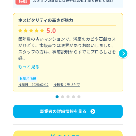
スタッフの身だしなみや対応も丁寧で任せて安心
特⻑3
ホスピタリティの高さが魅力
法
5.0
築年数の古いマンションで、浴室のカビや石鹸カス
会
がひどく、市販品では限界がありお願いしました。
し
スタッフの方は、事前説明からすでにプロらしさを
あ
感...
い...
もっと見る
も
お風呂清掃
ト
投稿日：2025/02/12
投稿者：モリヤマ
投稿日
事業者の詳細情報を見る