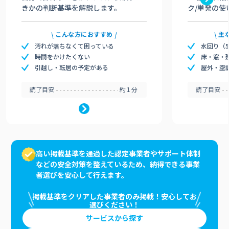
きかの判断基準を解説します。
ク/単発の使
こんな方におすすめ
主
汚れが落ちなくて困っている
水回り（
時間をかけたくない
床・窓・
引越し・転居の予定がある
屋外・空
読了目安
約1分
読了目安
高い掲載基準を通過した認定事業者やサポート体制
などの安全対策を整えているため、納得できる事業
者選びを安心して行えます。
掲載基準をクリアした事業者のみ掲載！安心してお
選びください！
サービスから探す