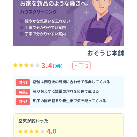
おそうじ本舗
3.4
2
(9件)
＋
店舗は閉店後の時間に合わせて作業してくれる
特⻑1
張り替えずに壁紙の汚れを染色で直せる
特⻑2
靴下の履き替えや養生まで気を配ってくれる
特⻑3
空気が変わった
浴
4.0