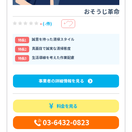
おそうじ革命
-
(-件)
＋
誠意を持った清掃スタイル
特⻑1
真面目で誠実な清掃態度
特⻑2
生活導線を考えた作業配慮
特⻑3
事業者の詳細情報を見る
料金を見る
03-6432-0823