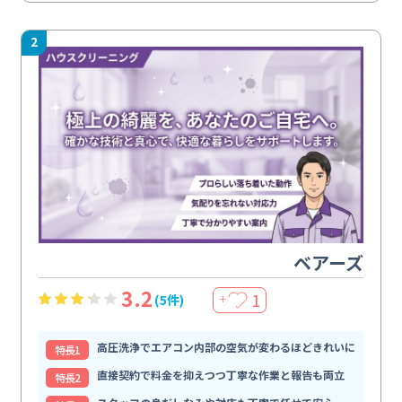
2
ベアーズ
3.2
1
(5件)
＋
高圧洗浄でエアコン内部の空気が変わるほどきれいに
特⻑1
直接契約で料金を抑えつつ丁寧な作業と報告も両立
特⻑2