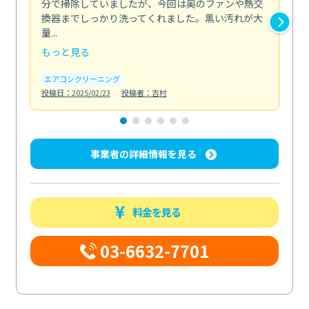
分で掃除していましたが、今回は奥のファンや熱交
た
換器までしっかり洗ってくれました。黒い汚れが大
キ
量...
安...
もっと見る
も
エアコンクリーニング
お
投稿日：2025/02/23
投稿者：吉村
投稿日
事業者の詳細情報を見る
料金を見る
03-6632-7701