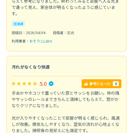
らえて参考になりました。終わってみると部屋へ入る光ま
で違って見え、家全体が明るくなったように感じていま
す。
窓清掃
投稿日：2026/04/04
投稿者：石元
利用業者：
おそうじLabo
汚れがなくなり快適
5.0
0
参考になった
手あかやホコリで曇っていた窓とサッシをお願い。枠の隅
やサッシのレールまできちんと清掃してもらえて、窓がか
なりクリアになりました。
光が入りやすくなったことで部屋が明るく感じられ、風通
しが改善。換気もしやすくなり、空気の流れが心地よくな
りました。掃除後の見栄えにも満足です。