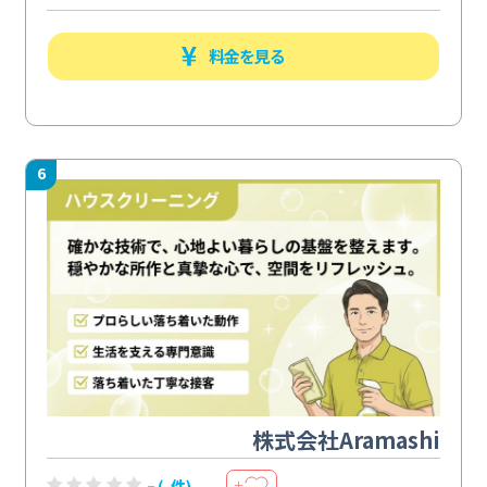
料金を見る
6
株式会社Aramashi
-
(-件)
＋