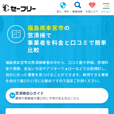
0
安心・安全
業者検索
お気に入り
メニュー
福島県本宮市
の
窓清掃で
事業者を料金と口コミで簡単
比較
福島県本宮市の窓清掃業者の中から、口コミ数や評価、修理料
金や実績、支払い方法やアフターフォローなどで比較検討し、
自分に合った業者を見つけることができます。納得できる業者
を自分で選びたい方にお勧めですので是非ご利用ください。
窓清掃安心ガイド
費用や事業者の選び方に不安がある方はこちら