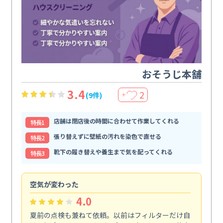
おそうじ本舗
3.4
2
(9件)
＋
店舗は閉店後の時間に合わせて作業してくれる
特⻑1
張り替えずに壁紙の汚れを染色で直せる
特⻑2
靴下の履き替えや養生まで気を配ってくれる
特⻑3
空気が変わった
浴
4.0
夏前の点検も兼ねて依頼。以前はフィルターだけ自
掃