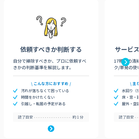
依頼すべきか
判断する
サービ
自分で掃除すべきか、プロに依頼すべ
17種類の清
きかの判断基準を解説します。
ク/単発の使
こんな方におすすめ
主
汚れが落ちなくて困っている
水回り（
時間をかけたくない
床・窓・
引越し・転居の予定がある
屋外・空
読了目安
約1分
読了目安