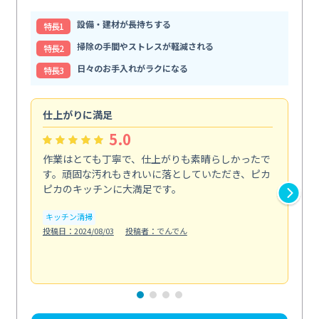
設備・建材が長持ちする
特⻑1
掃除の手間やストレスが軽減される
特⻑2
日々のお手入れがラクになる
特⻑3
仕上がりに満足
親
5.0
作業はとても丁寧で、仕上がりも素晴らしかったで
ス
す。頑固な汚れもきれいに落としていただき、ピカ
説
ピカのキッチンに大満足です。
の
い...
キッチン清掃
も
投稿日：2024/08/03
投稿者：でんでん
エ
投稿日