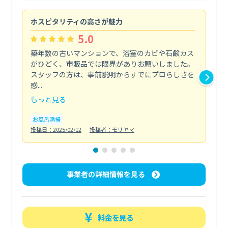
ホスピタリティの高さが魅力
法
5.0
築年数の古いマンションで、浴室のカビや石鹸カス
会
がひどく、市販品では限界がありお願いしました。
し
スタッフの方は、事前説明からすでにプロらしさを
あ
感...
い...
もっと見る
も
お風呂清掃
ト
投稿日：2025/02/12
投稿者：モリヤマ
投稿日
事業者の詳細情報を見る
料金を見る