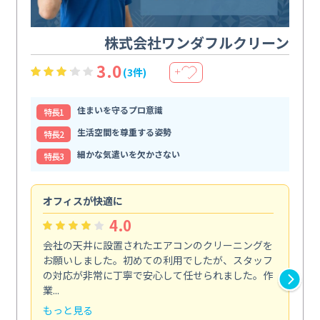
株式会社ワンダフルクリーン
3.0
(3件)
＋
住まいを守るプロ意識
特⻑1
生活空間を尊重する姿勢
特⻑2
細かな気遣いを欠かさない
特⻑3
オフィスが快適に
納
4.0
会社の天井に設置されたエアコンのクリーニングを
浴
お願いしました。初めての利用でしたが、スタッフ
終
の対応が非常に丁寧で安心して任せられました。作
き
業...
し...
もっと見る
も