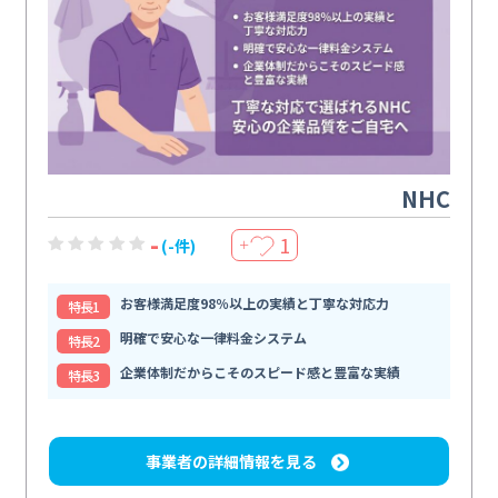
NHC
-
1
(-件)
＋
お客様満足度98％以上の実績と丁寧な対応力
特⻑1
明確で安心な一律料金システム
特⻑2
企業体制だからこそのスピード感と豊富な実績
特⻑3
事業者の詳細情報を見る