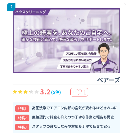
2
ベアーズ
3.2
1
(5件)
＋
高圧洗浄でエアコン内部の空気が変わるほどきれいに
特⻑1
直接契約で料金を抑えつつ丁寧な作業と報告も両立
特⻑2
スタッフの身だしなみや対応も丁寧で任せて安心
特⻑3