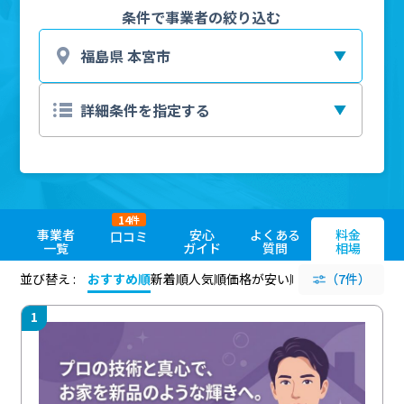
条件で事業者の絞り込む
14
件
事業者
安心
よくある
料金
口コミ
一覧
ガイド
質問
相場
並び替え :
おすすめ順
新着順
人気順
価格が安い順
評価が高い順
（7件）
評価
1