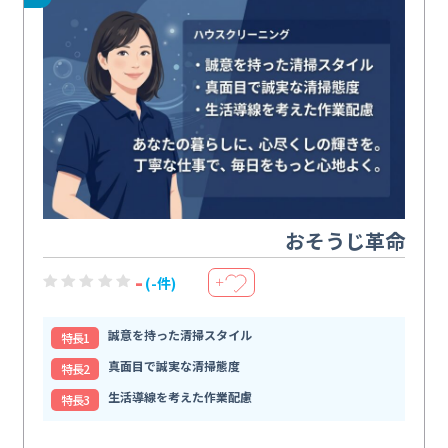
おそうじ革命
-
(-件)
＋
誠意を持った清掃スタイル
特⻑1
真面目で誠実な清掃態度
特⻑2
生活導線を考えた作業配慮
特⻑3