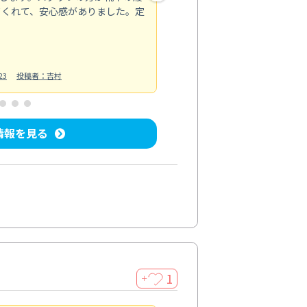
てくれて、安心感がありました。定
お風呂清掃
投稿日：2025/02/12
投
23
投稿者：吉村
情報を見る
1
＋