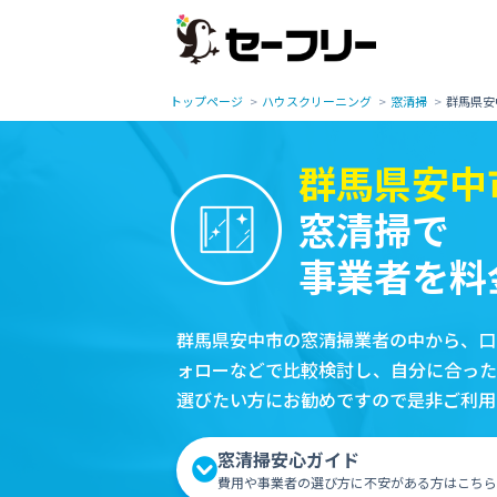
トップページ
ハウスクリーニング
窓清掃
群馬県安
群馬県安中
窓清掃で
事業者を料
群馬県安中市の窓清掃業者の中から、口
ォローなどで比較検討し、自分に合った
選びたい方にお勧めですので是非ご利用
窓清掃安心ガイド
費用や事業者の選び方に不安がある方はこちら