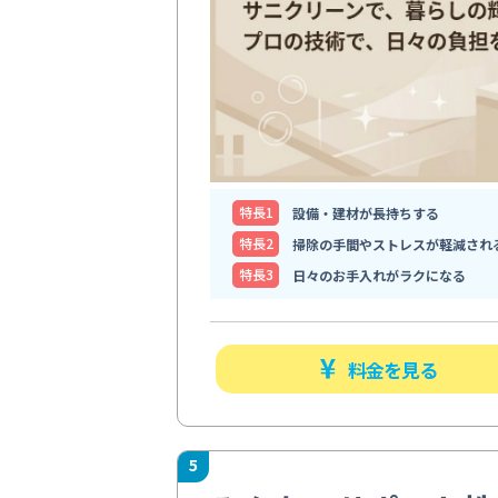
特⻑1
設備・建材が長持ちする
特⻑2
掃除の手間やストレスが軽減され
特⻑3
日々のお手入れがラクになる
料金を見る
5