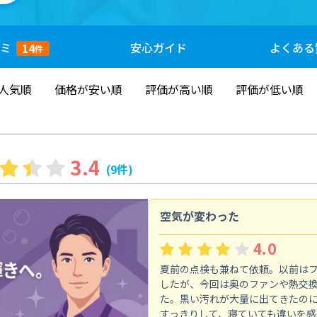
ミ
安心
ガイド
よくある
14
件
人気順
価格が安い順
評価が高い順
評価が低い順
3.4
(9件)
空気が変わった
4.0
夏前の点検も兼ねて依頼。以前は
したが、今回は奥のファンや熱交
た。黒い汚れが大量に出てきたの
すっきりして、寝ていても違いを感