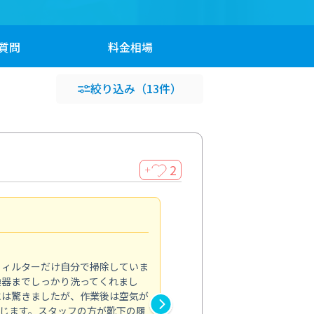
質問
料金
相場
絞り込み
（13件）
2
＋
浴室が明るく
5.0
フィルターだけ自分で掃除していま
掃除しても取れなかったカビや
換器までしっかり洗ってくれまし
がプロ。浴室が明るく感じるほ
には驚きましたが、作業後は空気が
の説明も丁寧で安心できました
じます。スタッフの方が靴下の履
と気分も全然違います。