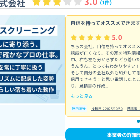
3.0
式会社
(1件)
自信を持ってオススメできま
5.0
ちらの会社、自信を持ってオスス
親戚が亡くなり、その家を特殊清
中、右も左も分からずたどり着い
うんうん、とってもわかりやすい！
そして自分の会社以外も紹介して
信用できそう！と思い電話したと
り、見積書の作成...
もっと見る
屋内清掃
投稿日：2025/10/30
投稿者
事業者の詳細