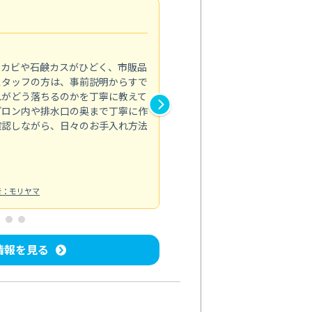
法人利用
5.0
のカビや石鹸カスがひどく、市販品
会社のトイレと洗面台清掃をス
スタッフの方は、事前説明からすで
てはオフィス対応が雑なところ
れがどう落ちるのかを丁寧に教えて
なみから言葉遣い、作業マナー
プロン内や排水口の奥まで丁寧に作
心して任せられました。
確認しながら、日々のお手入れ方法
トイレ清掃
投稿日：2024/09/09
投
者：モリヤマ
情報を見る