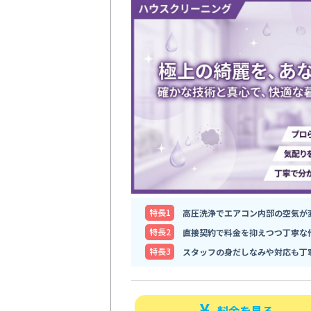
特⻑1
高圧洗浄でエアコン内部の空気が
特⻑2
直接契約で料金を抑えつつ丁寧な
特⻑3
スタッフの身だしなみや対応も丁
料金を見る