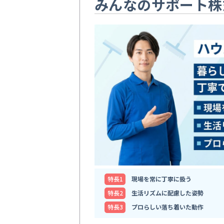
みんなのサポート株
特⻑1
現場を常に丁寧に扱う
特⻑2
生活リズムに配慮した姿勢
特⻑3
プロらしい落ち着いた動作