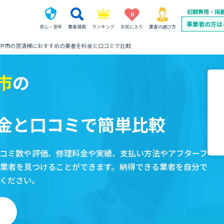
初期費用・掲
0
事業者の方は
安心・安全
業者検索
ランキング
お気に入り
業者の選び方
中市の窓清掃におすすめの業者を料金と口コミで比較
市
の
金と口コミで簡単比較
コミ数や評価、修理料金や実績、支払い方法やアフターフ
業者を見つけることができます。納得できる業者を自分で
ください。