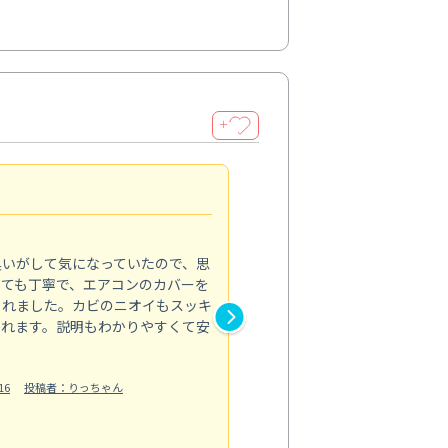
＋
頼れるプロの技術
4.0
臭いがして気になっていたので、思
毎日使う場所だからこそ、プロ
とても丁寧で、エアコンのカバーを
した。浴室の床や壁の黒ずみ、
くれました。カビのニオイもスッキ
では落としきれなかった汚れが
られます。説明もわかりやすくて安
分までピカピカで、見た目も清
洗剤の飛び散りがないようにき
明も丁寧だ...
16
投稿者：りっちゃん
もっと見る
水回り清掃
投稿日：2024/10/05
投