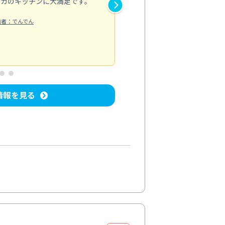
ピカのキッチンに大満足です。
き安心感がありました。エアコ
り快適に感じています。丁寧な
稿者：でんでん
エアコンクリーニング
投稿日：2024/
情報を見る