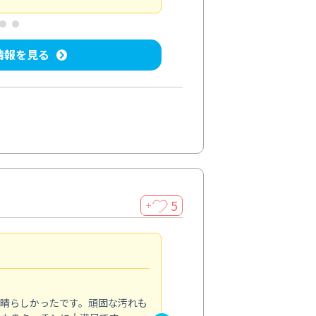
情報を見る
5
＋
親切で丁寧な作業
5.0
素晴らしかったです。頑固な汚れも
スタッフの方は非常に親切で、