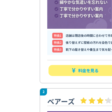
特⻑1
店舗は閉店後の時間に合わせて作
特⻑2
張り替えずに壁紙の汚れを染色で
特⻑3
靴下の履き替えや養生まで気を配
料金を見る
2
ベアーズ