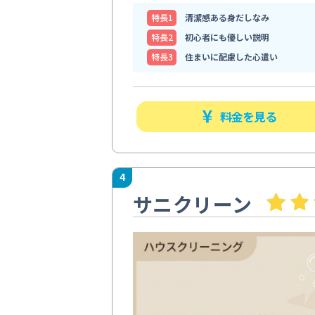
特⻑1
清潔感ある身だしなみ
特⻑2
初心者にも優しい説明
特⻑3
住まいに配慮した心遣い
料金を見る
4
サニクリーン