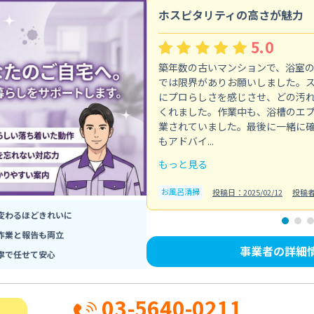
ホスピタリティの高さが魅力
5.0
築年数の古いマンションで、浴室
では限界がありお願いしました。
にプロらしさを感じさせ、どの汚
くれました。作業中も、浴槽のエ
業されていました。最後に一緒に
もアドバイ...
もっと見る
お風呂清掃
投稿日：2025/02/12
投稿
変わるほどきれいに
作業と報告も両立
事業者の詳細
寧で任せて安心
03-5640-0211