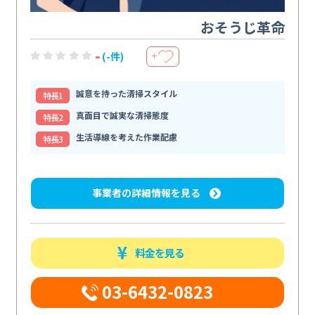
おそうじ革命
-
(-件)
＋
誠意を持った清掃スタイル
特⻑1
真面目で誠実な清掃態度
特⻑2
生活導線を考えた作業配慮
特⻑3
事業者の詳細情報を見る
料金を見る
03-6432-0823