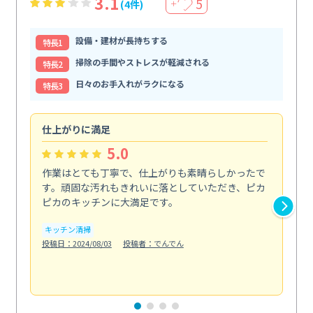
3.1
5
(4件)
＋
設備・建材が長持ちする
特⻑1
掃除の手間やストレスが軽減される
特⻑2
日々のお手入れがラクになる
特⻑3
仕上がりに満足
親
5.0
作業はとても丁寧で、仕上がりも素晴らしかったで
ス
す。頑固な汚れもきれいに落としていただき、ピカ
説
ピカのキッチンに大満足です。
の
い...
キッチン清掃
も
投稿日：2024/08/03
投稿者：でんでん
エ
投稿日