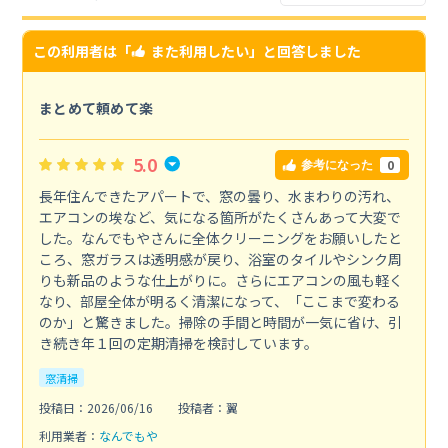
この利用者は「
また利用したい
」と回答しました
まとめて頼めて楽
5.0
0
参考になった
長年住んできたアパートで、窓の曇り、水まわりの汚れ、
エアコンの埃など、気になる箇所がたくさんあって大変で
した。なんでもやさんに全体クリーニングをお願いしたと
ころ、窓ガラスは透明感が戻り、浴室のタイルやシンク周
りも新品のような仕上がりに。さらにエアコンの風も軽く
なり、部屋全体が明るく清潔になって、「ここまで変わる
のか」と驚きました。掃除の手間と時間が一気に省け、引
き続き年１回の定期清掃を検討しています。
窓清掃
投稿日：2026/06/16
投稿者：翼
利用業者：
なんでもや