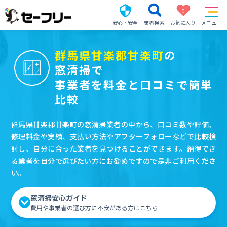
0
安心・安全
業者検索
お気に入り
メニュー
群馬県甘楽郡甘楽町
の
窓清掃で
事業者を料金と口コミで簡単
比較
群馬県甘楽郡甘楽町の窓清掃業者の中から、口コミ数や評価、
修理料金や実績、支払い方法やアフターフォローなどで比較検
討し、自分に合った業者を見つけることができます。納得でき
る業者を自分で選びたい方にお勧めですので是非ご利用くださ
い。
窓清掃安心ガイド
費用や事業者の選び方に不安がある方はこちら