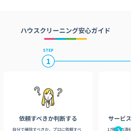
ハウスクリーニング安心ガイド
STEP
1
依頼すべきか
判断する
サービ
自分で掃除すべきか、プロに依頼すべ
17種類の清