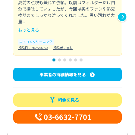
夏前の点検も兼ねて依頼。以前はフィルターだけ自
掃
分で掃除していましたが、今回は奥のファンや熱交
た
換器までしっかり洗ってくれました。黒い汚れが大
キ
量...
安...
もっと見る
も
エアコンクリーニング
お
投稿日：2025/02/23
投稿者：吉村
投稿日
事業者の詳細情報を見る
料金を見る
03-6632-7701