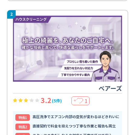
2
ベアーズ
3.2
1
(5件)
＋
高圧洗浄でエアコン内部の空気が変わるほどきれいに
特⻑1
直接契約で料金を抑えつつ丁寧な作業と報告も両立
特⻑2