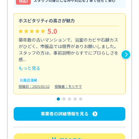
スタッフの身だしなみや対応も丁寧で任せて安心
特⻑3
ホスピタリティの高さが魅力
法
5.0
築年数の古いマンションで、浴室のカビや石鹸カス
会
がひどく、市販品では限界がありお願いしました。
し
スタッフの方は、事前説明からすでにプロらしさを
あ
感...
い...
もっと見る
も
お風呂清掃
ト
投稿日：2025/02/12
投稿者：モリヤマ
投稿日
事業者の詳細情報を見る