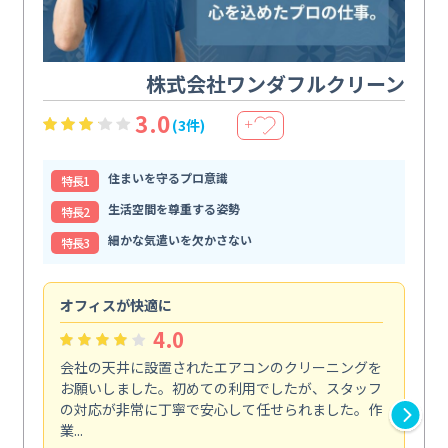
株式会社ワンダフルクリーン
3.0
(3件)
＋
住まいを守るプロ意識
特⻑1
生活空間を尊重する姿勢
特⻑2
細かな気遣いを欠かさない
特⻑3
オフィスが快適に
納
4.0
会社の天井に設置されたエアコンのクリーニングを
浴
お願いしました。初めての利用でしたが、スタッフ
終
の対応が非常に丁寧で安心して任せられました。作
き
業...
し...