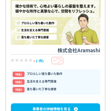
株式会社Aramashi
-
(-件)
＋
プロらしい落ち着いた動作
特⻑1
生活を支える専門意識
特⻑2
落ち着いた丁寧な接客
特⻑3
事業者の詳細情報を見る