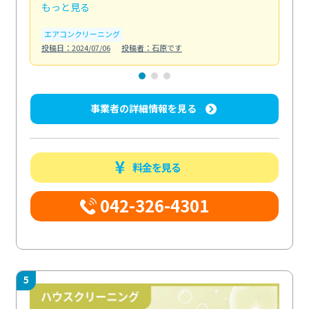
もっと見る
も
エアコンクリーニング
お
投稿日：2024/07/06
投稿者：石原です
投稿日
事業者の詳細情報を見る
料金を見る
042-326-4301
5