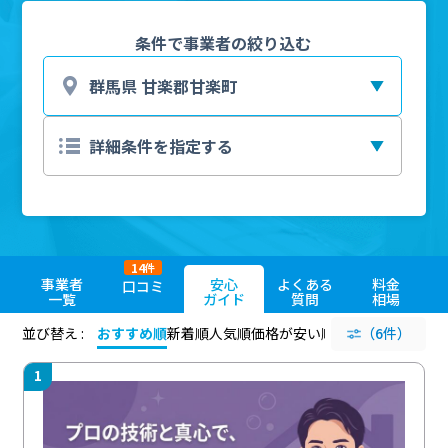
条件で事業者の絞り込む
14
件
事業者
安心
よくある
料金
口コミ
一覧
ガイド
質問
相場
並び替え :
おすすめ順
新着順
人気順
価格が安い順
評価が高い順
（6件）
評価
1