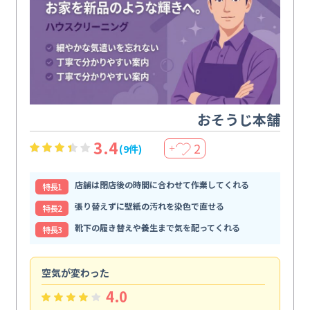
おそうじ本舗
3.4
2
(9件)
＋
店舗は閉店後の時間に合わせて作業してくれる
特⻑1
張り替えずに壁紙の汚れを染色で直せる
特⻑2
靴下の履き替えや養生まで気を配ってくれる
特⻑3
空気が変わった
浴
4.0