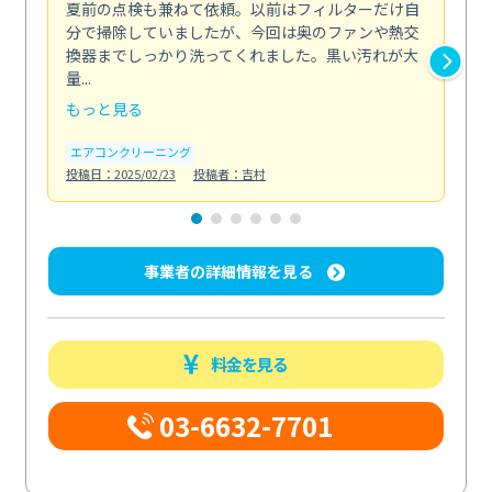
夏前の点検も兼ねて依頼。以前はフィルターだけ自
掃
分で掃除していましたが、今回は奥のファンや熱交
た
換器までしっかり洗ってくれました。黒い汚れが大
キ
量...
安...
もっと見る
も
エアコンクリーニング
お
投稿日：2025/02/23
投稿者：吉村
投稿日
事業者の詳細情報を見る
料金を見る
03-6632-7701