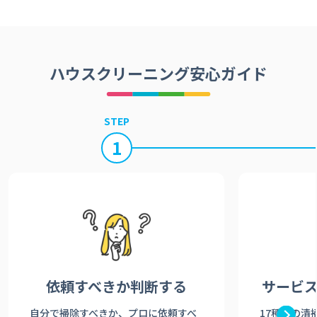
ハウスクリーニング安心ガイド
STEP
1
依頼すべきか
判断する
サービ
自分で掃除すべきか、プロに依頼すべ
17種類の清