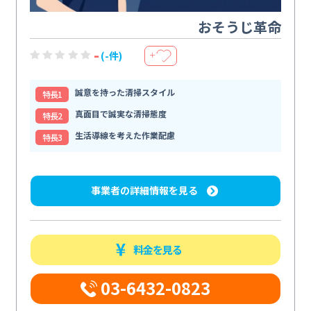
おそうじ革命
-
(-件)
＋
誠意を持った清掃スタイル
特⻑1
真面目で誠実な清掃態度
特⻑2
生活導線を考えた作業配慮
特⻑3
事業者の詳細情報を見る
料金を見る
03-6432-0823