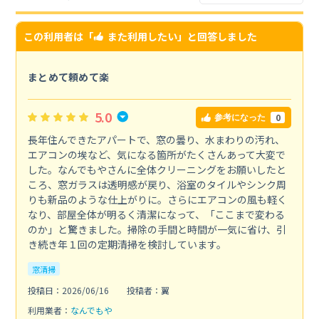
この利用者は「
また利用したい
」と回答しました
まとめて頼めて楽
5.0
0
参考になった
長年住んできたアパートで、窓の曇り、水まわりの汚れ、
エアコンの埃など、気になる箇所がたくさんあって大変で
した。なんでもやさんに全体クリーニングをお願いしたと
ころ、窓ガラスは透明感が戻り、浴室のタイルやシンク周
りも新品のような仕上がりに。さらにエアコンの風も軽く
なり、部屋全体が明るく清潔になって、「ここまで変わる
のか」と驚きました。掃除の手間と時間が一気に省け、引
き続き年１回の定期清掃を検討しています。
窓清掃
投稿日：2026/06/16
投稿者：翼
利用業者：
なんでもや