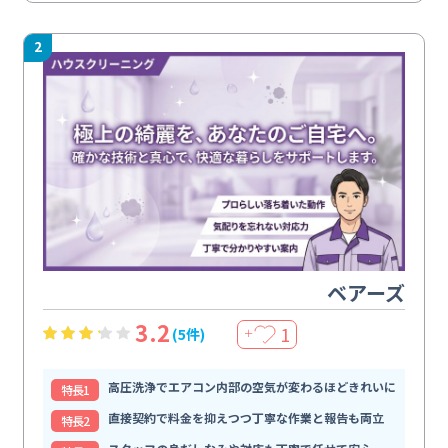
2
ベアーズ
3.2
1
(5件)
＋
高圧洗浄でエアコン内部の空気が変わるほどきれいに
特⻑1
直接契約で料金を抑えつつ丁寧な作業と報告も両立
特⻑2