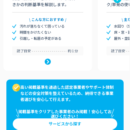
きかの判断基準を解説します。
ク/単発の使
こんな方におすすめ
主
汚れが落ちなくて困っている
水回り（
時間をかけたくない
床・窓・
引越し・転居の予定がある
屋外・空
読了目安
約1分
読了目安
高い掲載基準を通過した認定事業者やサポート体制
などの安全対策を整えているため、納得できる事業
者選びを安心して行えます。
掲載基準をクリアした事業者のみ掲載！安心してお
選びください！
サービスから探す