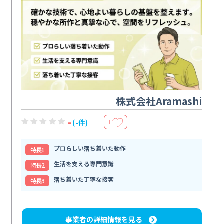
株式会社Aramashi
-
(-件)
＋
プロらしい落ち着いた動作
特⻑1
生活を支える専門意識
特⻑2
落ち着いた丁寧な接客
特⻑3
事業者の詳細情報を見る