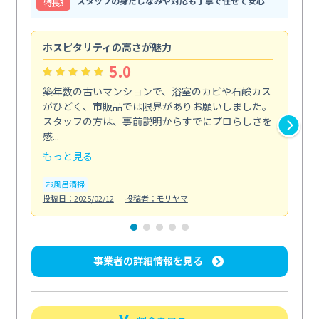
スタッフの身だしなみや対応も丁寧で任せて安心
特⻑3
ホスピタリティの高さが魅力
法
5.0
築年数の古いマンションで、浴室のカビや石鹸カス
会
がひどく、市販品では限界がありお願いしました。
し
スタッフの方は、事前説明からすでにプロらしさを
あ
感...
い...
もっと見る
も
お風呂清掃
ト
投稿日：2025/02/12
投稿者：モリヤマ
投稿日
事業者の詳細情報を見る