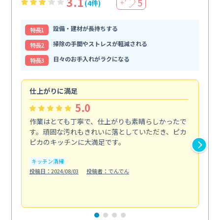
3.1
5
(4件)
＋
設備・建材が長持ちする
特⻑1
掃除の手間やストレスが軽減される
特⻑2
日々のお手入れがラクになる
特⻑3
仕上がりに満足
親
5.0
作業はとても丁寧で、仕上がりも素晴らしかったで
ス
す。頑固な汚れもきれいに落としていただき、ピカ
説
ピカのキッチンに大満足です。
の
い...
キッチン清掃
も
投稿日：2024/08/03
投稿者：でんでん
エ
投稿日