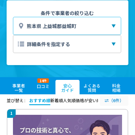
条件で事業者の絞り込む
14
件
事業者
安心
よくある
料金
口コミ
一覧
ガイド
質問
相場
並び替え :
おすすめ順
新着順
人気順
価格が安い順
評価が高い順
（6件）
評価
1