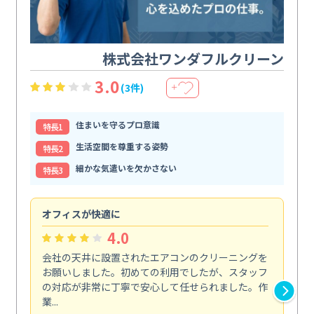
株式会社ワンダフルクリーン
3.0
(3件)
＋
住まいを守るプロ意識
特⻑1
生活空間を尊重する姿勢
特⻑2
細かな気遣いを欠かさない
特⻑3
オフィスが快適に
納
4.0
会社の天井に設置されたエアコンのクリーニングを
浴
お願いしました。初めての利用でしたが、スタッフ
終
の対応が非常に丁寧で安心して任せられました。作
き
業...
し...