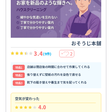
おそうじ本舗
3.4
2
(9件)
＋
店舗は閉店後の時間に合わせて作業してくれる
特⻑1
張り替えずに壁紙の汚れを染色で直せる
特⻑2
靴下の履き替えや養生まで気を配ってくれる
特⻑3
空気が変わった
浴
4.0