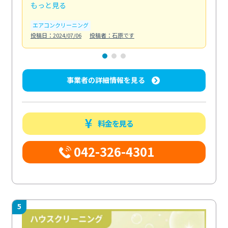
もっと見る
も
エアコンクリーニング
お
投稿日：2024/07/06
投稿者：石原です
投稿日
事業者の詳細情報を見る
料金を見る
042-326-4301
5