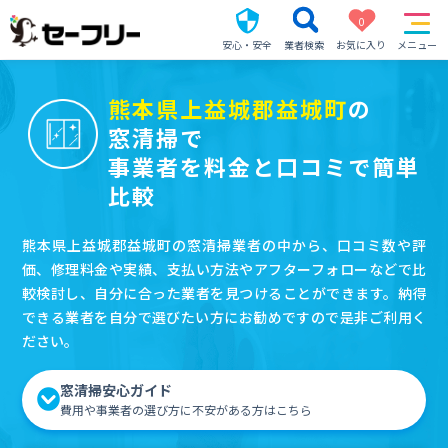
0
安心・安全
業者検索
お気に入り
メニュー
熊本県上益城郡益城町
の
窓清掃で
事業者を料金と口コミで簡単
比較
熊本県上益城郡益城町の窓清掃業者の中から、口コミ数や評
価、修理料金や実績、支払い方法やアフターフォローなどで比
較検討し、自分に合った業者を見つけることができます。納得
できる業者を自分で選びたい方にお勧めですので是非ご利用く
ださい。
窓清掃安心ガイド
費用や事業者の選び方に不安がある方はこちら