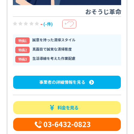
おそうじ革命
-
(-件)
＋
誠意を持った清掃スタイル
特⻑1
真面目で誠実な清掃態度
特⻑2
生活導線を考えた作業配慮
特⻑3
事業者の詳細情報を見る
料金を見る
03-6432-0823