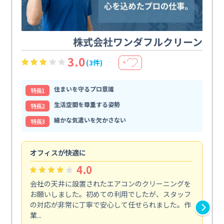
株式会社ワンダフルクリーン
3.0
(3件)
＋
住まいを守るプロ意識
特⻑1
生活空間を尊重する姿勢
特⻑2
細かな気遣いを欠かさない
特⻑3
オフィスが快適に
納
4.0
会社の天井に設置されたエアコンのクリーニングを
浴
お願いしました。初めての利用でしたが、スタッフ
終
の対応が非常に丁寧で安心して任せられました。作
き
業...
し...