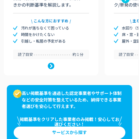
きかの判断基準を解説します。
ク/単発の使
こんな方におすすめ
主
汚れが落ちなくて困っている
水回り（
時間をかけたくない
床・窓・
引越し・転居の予定がある
屋外・空
読了目安
約1分
読了目安
高い掲載基準を通過した認定事業者やサポート体制
などの安全対策を整えているため、納得できる事業
者選びを安心して行えます。
掲載基準をクリアした事業者のみ掲載！安心してお
選びください！
サービスから探す