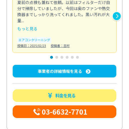
夏前の点検も兼ねて依頼。以前はフィルターだけ自
掃
分で掃除していましたが、今回は奥のファンや熱交
た
換器までしっかり洗ってくれました。黒い汚れが大
キ
量...
安...
もっと見る
も
エアコンクリーニング
お
投稿日：2025/02/23
投稿者：吉村
投稿日
事業者の詳細情報を見る
料金を見る
03-6632-7701