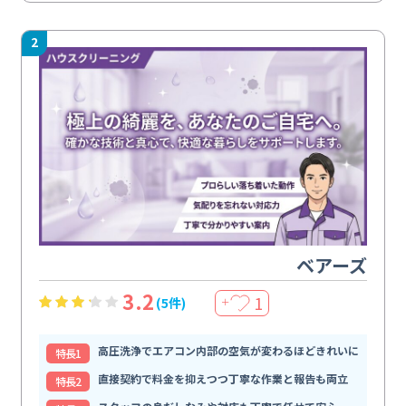
2
ベアーズ
3.2
1
(5件)
＋
高圧洗浄でエアコン内部の空気が変わるほどきれいに
特⻑1
直接契約で料金を抑えつつ丁寧な作業と報告も両立
特⻑2