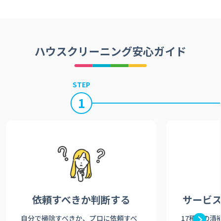
ハウスクリーニング安心ガイド
STEP
1
依頼すべきか
判断する
サービ
自分で掃除すべきか、プロに依頼すべ
17種類の清