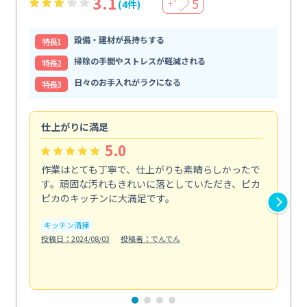
3.1
5
(4件)
＋
設備・建材が長持ちする
特⻑1
掃除の手間やストレスが軽減される
特⻑2
日々のお手入れがラクになる
特⻑3
仕上がりに満足
親
5.0
作業はとても丁寧で、仕上がりも素晴らしかったで
ス
す。頑固な汚れもきれいに落としていただき、ピカ
説
ピカのキッチンに大満足です。
の
い...
キッチン清掃
も
投稿日：2024/08/03
投稿者：でんでん
エ
投稿日