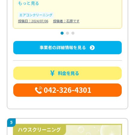
もっと見る
も
エアコンクリーニング
お
投稿日：2024/07/06
投稿者：石原です
投稿日
事業者の詳細情報を見る
料金を見る
042-326-4301
5