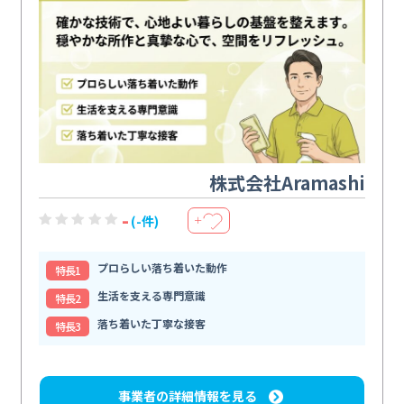
株式会社Aramashi
-
(-件)
＋
プロらしい落ち着いた動作
特⻑1
生活を支える専門意識
特⻑2
落ち着いた丁寧な接客
特⻑3
事業者の詳細情報を見る