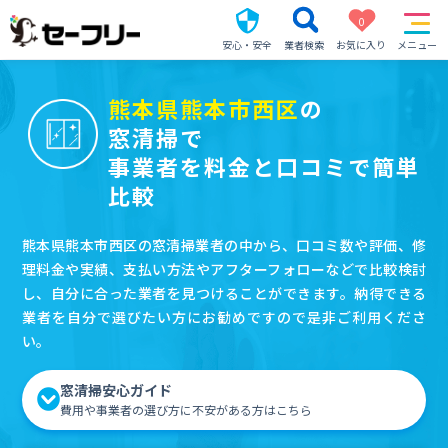
0
安心・安全
業者検索
お気に入り
メニュー
熊本県熊本市西区
の
窓清掃で
事業者を料金と口コミで簡単
比較
熊本県熊本市西区の窓清掃業者の中から、口コミ数や評価、修
理料金や実績、支払い方法やアフターフォローなどで比較検討
し、自分に合った業者を見つけることができます。納得できる
業者を自分で選びたい方にお勧めですので是非ご利用くださ
い。
窓清掃安心ガイド
費用や事業者の選び方に不安がある方はこちら