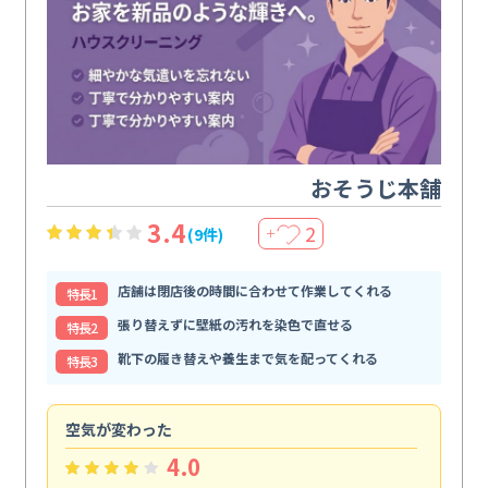
おそうじ本舗
3.4
2
(9件)
＋
店舗は閉店後の時間に合わせて作業してくれる
特⻑1
張り替えずに壁紙の汚れを染色で直せる
特⻑2
靴下の履き替えや養生まで気を配ってくれる
特⻑3
空気が変わった
浴
4.0