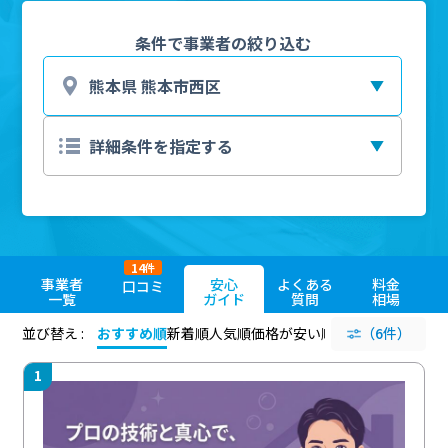
条件で事業者の絞り込む
14
件
事業者
安心
よくある
料金
口コミ
一覧
ガイド
質問
相場
並び替え :
おすすめ順
新着順
人気順
価格が安い順
評価が高い順
（6件）
評価
1