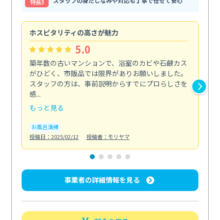
スタッフの身だしなみや対応も丁寧で任せて安心
特⻑3
ホスピタリティの高さが魅力
法
5.0
築年数の古いマンションで、浴室のカビや石鹸カス
会
がひどく、市販品では限界がありお願いしました。
し
スタッフの方は、事前説明からすでにプロらしさを
あ
感...
い...
もっと見る
も
お風呂清掃
ト
投稿日：2025/02/12
投稿者：モリヤマ
投稿日
事業者の詳細情報を見る