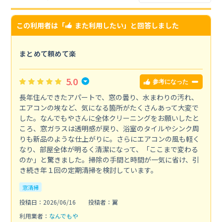
この利用者は「
また利用したい
」と回答しました
まとめて頼めて楽
5.0
参考になった
長年住んできたアパートで、窓の曇り、水まわりの汚れ、
エアコンの埃など、気になる箇所がたくさんあって大変で
した。なんでもやさんに全体クリーニングをお願いしたと
ころ、窓ガラスは透明感が戻り、浴室のタイルやシンク周
りも新品のような仕上がりに。さらにエアコンの風も軽く
なり、部屋全体が明るく清潔になって、「ここまで変わる
のか」と驚きました。掃除の手間と時間が一気に省け、引
き続き年１回の定期清掃を検討しています。
窓清掃
投稿日：2026/06/16
投稿者：翼
利用業者：
なんでもや