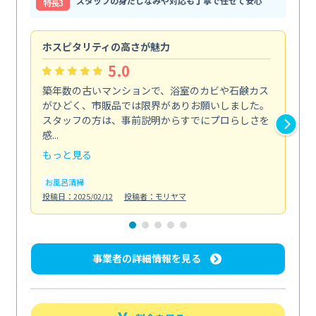
スタッフの身だしなみや対応も丁寧で任せて安心
特⻑3
ホスピタリティの高さが魅力
法
5.0
築年数の古いマンションで、浴室のカビや石鹸カス
会
がひどく、市販品では限界がありお願いしました。
し
スタッフの方は、事前説明からすでにプロらしさを
あ
感...
い...
もっと見る
も
お風呂清掃
ト
投稿日：2025/02/12
投稿者：モリヤマ
投稿日
事業者の詳細情報を見る