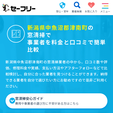
0
安心・安全
業者検索
お気に入り
メニュー
新潟県中魚沼郡津南町
の
窓清掃で
事業者を料金と口コミで簡単
比較
新潟県中魚沼郡津南町の窓清掃業者の中から、口コミ数や評
価、修理料金や実績、支払い方法やアフターフォローなどで比
較検討し、自分に合った業者を見つけることができます。納得
できる業者を自分で選びたい方にお勧めですので是非ご利用く
ださい。
窓清掃安心ガイド
費用や事業者の選び方に不安がある方はこちら