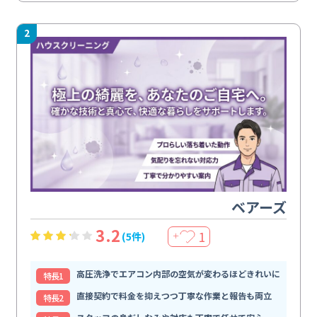
2
ベアーズ
3.2
1
(5件)
＋
高圧洗浄でエアコン内部の空気が変わるほどきれいに
特⻑1
直接契約で料金を抑えつつ丁寧な作業と報告も両立
特⻑2