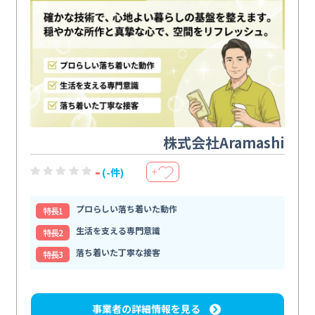
株式会社Aramashi
-
(-件)
＋
プロらしい落ち着いた動作
特⻑1
生活を支える専門意識
特⻑2
落ち着いた丁寧な接客
特⻑3
事業者の詳細情報を見る