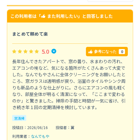
この利用者は「
また利用したい
」と回答しました
まとめて頼めて楽
5.0
0
参考になった
長年住んできたアパートで、窓の曇り、水まわりの汚れ、
エアコンの埃など、気になる箇所がたくさんあって大変で
した。なんでもやさんに全体クリーニングをお願いしたと
ころ、窓ガラスは透明感が戻り、浴室のタイルやシンク周
りも新品のような仕上がりに。さらにエアコンの風も軽く
なり、部屋全体が明るく清潔になって、「ここまで変わる
のか」と驚きました。掃除の手間と時間が一気に省け、引
き続き年１回の定期清掃を検討しています。
窓清掃
投稿日：2026/06/16
投稿者：翼
利用業者：
なんでもや