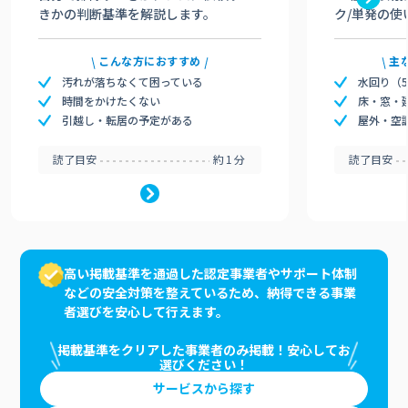
きかの判断基準を解説します。
ク/単発の使
こんな方におすすめ
主
汚れが落ちなくて困っている
水回り（
時間をかけたくない
床・窓・
引越し・転居の予定がある
屋外・空
読了目安
約1分
読了目安
高い掲載基準を通過した認定事業者やサポート体制
などの安全対策を整えているため、納得できる事業
者選びを安心して行えます。
掲載基準をクリアした事業者のみ掲載！安心してお
選びください！
サービスから探す