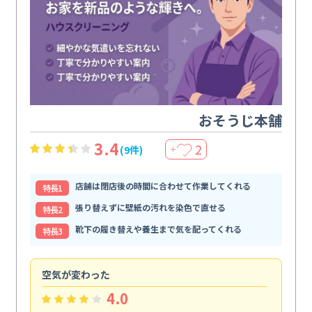
おそうじ本舗
3.4
2
(9件)
＋
店舗は閉店後の時間に合わせて作業してくれる
特⻑1
張り替えずに壁紙の汚れを染色で直せる
特⻑2
靴下の履き替えや養生まで気を配ってくれる
特⻑3
空気が変わった
浴
4.0