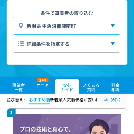
条件で事業者の絞り込む
14
件
事業者
安心
よくある
料金
口コミ
一覧
ガイド
質問
相場
並び替え :
おすすめ順
新着順
人気順
価格が安い順
評価が高い順
（6件）
評価
1