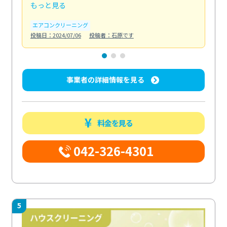
もっと見る
も
エアコンクリーニング
お
投稿日：2024/07/06
投稿者：石原です
投稿日
事業者の詳細情報を見る
料金を見る
042-326-4301
5