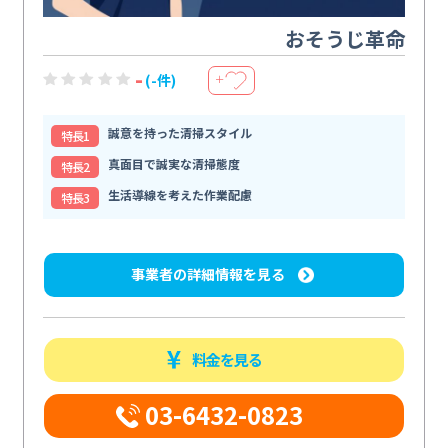
おそうじ革命
-
(-件)
＋
誠意を持った清掃スタイル
特⻑1
真面目で誠実な清掃態度
特⻑2
生活導線を考えた作業配慮
特⻑3
事業者の詳細情報を見る
料金を見る
03-6432-0823