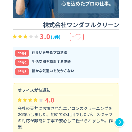
株式会社ワンダフルクリーン
3.0
(3件)
＋
住まいを守るプロ意識
特⻑1
生活空間を尊重する姿勢
特⻑2
細かな気遣いを欠かさない
特⻑3
オフィスが快適に
納
4.0
会社の天井に設置されたエアコンのクリーニングを
浴
お願いしました。初めての利用でしたが、スタッフ
終
の対応が非常に丁寧で安心して任せられました。作
き
業...
し...