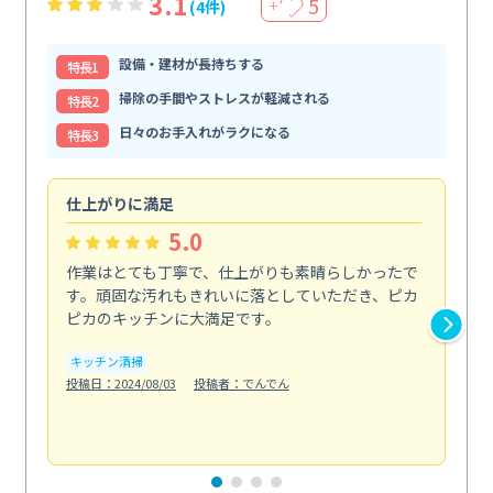
3.1
5
(4件)
＋
設備・建材が長持ちする
特⻑1
掃除の手間やストレスが軽減される
特⻑2
日々のお手入れがラクになる
特⻑3
仕上がりに満足
親
5.0
作業はとても丁寧で、仕上がりも素晴らしかったで
ス
す。頑固な汚れもきれいに落としていただき、ピカ
説
ピカのキッチンに大満足です。
の
い...
キッチン清掃
も
投稿日：2024/08/03
投稿者：でんでん
エ
投稿日