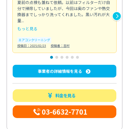
夏前の点検も兼ねて依頼。以前はフィルターだけ自
掃
分で掃除していましたが、今回は奥のファンや熱交
た
換器までしっかり洗ってくれました。黒い汚れが大
キ
量...
安...
もっと見る
も
エアコンクリーニング
お
投稿日：2025/02/23
投稿者：吉村
投稿日
事業者の詳細情報を見る
料金を見る
03-6632-7701