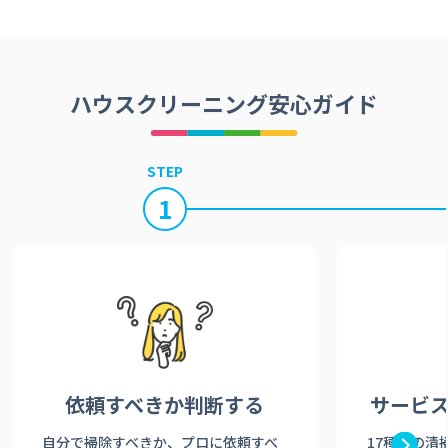
ハウスクリーニング安心ガイド
STEP
1
依頼すべきか
判断する
サービ
自分で掃除すべきか、プロに依頼すべ
17種類の清