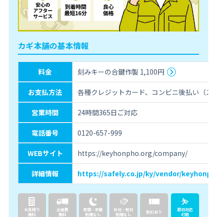
カギ本舗の基本情報
料金
刻みキーの合鍵作製 1,100円
お支払方法
各種クレジットカード、コンビニ後払い（スコ
営業時間
24時間365日ご対応
電話番号
0120-657-999
WEBサイト
https://keyhonpho.org/company/
詳細情報
https://safely.co.jp/ky/vendor/keyhonph
お見積り
出張費
夜間・早朝
休日・祝日
即日対応
割引あり
無料
無料
割増なし
割増なし
可能