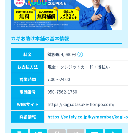
カギお助け本舗の基本情報
料金
鍵修理 4,980円
お支払方法
現金・クレジットカード・後払い
営業時間
7:00〜24:00
電話番号
050-7562-1760
WEBサイト
https://kagi.otasuke-honpo.com/
詳細情報
https://safely.co.jp/ky/member/kagi-ot