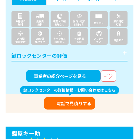
お見積り
出張費
夜間・早朝
休日・祝日
即日対応
割引あり
無料
無料
割増なし
割増なし
可能
24時間
24時間
キャンセル
有資格者
アフター
保証あり
電話受付
駆けつけ
料金なし
在籍
ケア
鍵ロックセンターの評価
事業者の紹介ページを見る
鍵ロックセンターの詳細情報・お問い合わせはこちら
電話で見積りする
鍵屋キー助