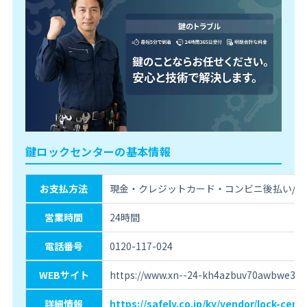
鍵ロックセンターの基本情報
お支払方法
現金・クレジットカード・コンビニ後払い/銀
営業時間
24時間
電話番号
0120-117-024
WEBサイト
https://www.xn--24-kh4azbuv70awbwe308
詳細情報
https://safely.co.jp/ky/vendor/lock-cente