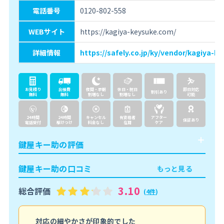
電話番号
0120-802-558
WEBサイト
https://kagiya-keysuke.com/
詳細情報
https://safely.co.jp/ky/vendor/kagiya-k
お見積り
出張費
夜間・早朝
休日・祝日
即日対応
割引あり
無料
無料
割増なし
割増なし
可能
24時間
24時間
キャンセル
有資格者
アフター
保証あり
電話受付
駆けつけ
料金なし
在籍
ケア
鍵屋キー助の評価
鍵屋キー助の口コミ
もっと見る
3.10
総合評価
(
4件
)
対応の細やかさが印象的でした