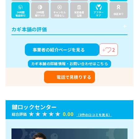
24時間
24時間
キャンセル
有資格者
アフター
保証あり
電話受付
駆けつけ
料金なし
在籍
ケア
カギ本舗の評価
2
事業者の紹介ページを見る
カギ本舗の詳細情報・お問い合わせはこちら
電話で見積りする
鍵ロックセンター
0.00
総合評価
（0件の口コミを見る）