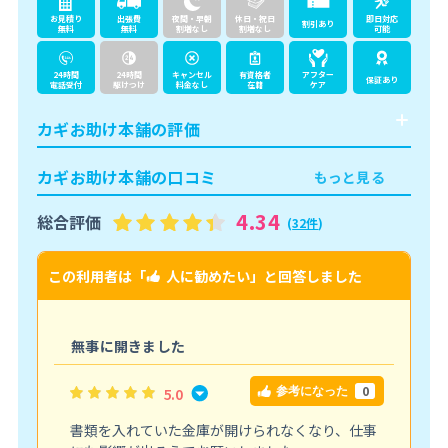
お見積り
出張費
夜間・早朝
休日・祝日
即日対応
割引あり
無料
無料
割増なし
割増なし
可能
24時間
24時間
キャンセル
有資格者
アフター
保証あり
電話受付
駆けつけ
料金なし
在籍
ケア
カギお助け本舗の評価
カギお助け本舗の口コミ
もっと見る
4.34
総合評価
(
32件
)
この利用者は「
人に勧めたい
」と回答しました
こ
無事に開きました
0
5.0
参考になった
書類を入れていた金庫が開けられなくなり、仕事