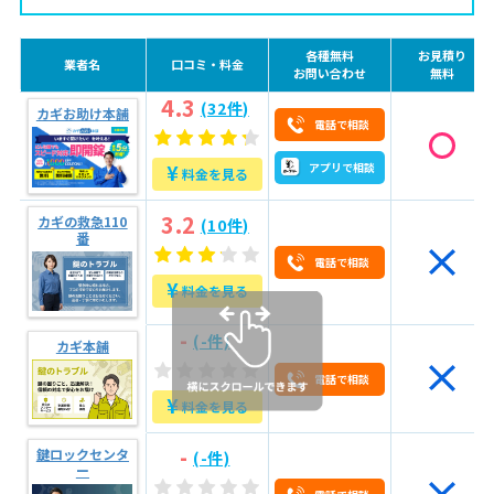
2.3
会社の透明性
各種無料
お見積り
2.4
アフターサポート内容
業者名
口コミ・料金
お問い合わせ
無料
2.5
口コミ・評判
4.3
(32件)
カギお助け本舗
電話で相談
3
鍵開け・鍵交換・鍵修理の料金相場
¥
アプリで相談
料金を見る
4
【持ち家と賃貸で異なる】鍵業者への依頼注意点
5
鍵屋へ依頼～作業までの流れ
3.2
カギの救急110
(10件)
番
5.1
STEP1 状況説明
電話で相談
5.2
STEP2 現場到着前の準備
¥
料金を見る
5.3
STEP3 作業中の立ち会い
-
(-件)
カギ本舗
5.4
STEP4 作業完了後の動作確認と支払い
電話で相談
6
【悪質業者を回避】業者を決める前に聞きたい5つの
¥
料金を見る
ポイント!
-
鍵ロックセンタ
(-件)
7
緊急でお困りの方は今すぐお電話で相談！
ー