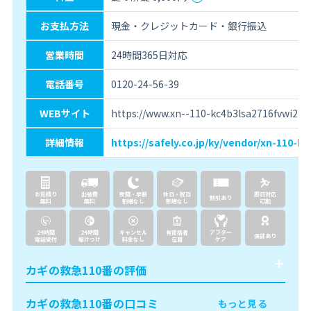
お支払方法
現金・クレジットカード・銀行振込
営業時間
24時間365日対応
電話番号
0120-24-56-39
WEBサイト
https://www.xn--110-kc4b3lsa2716fvwi2p
詳細情報
https://safely.co.jp/ky/vendor/xn-110-k
お見積り
出張費
夜間・早朝
休日・祝日
即日対応
割引あり
無料
無料
割増なし
割増なし
可能
24時間
24時間
キャンセル
有資格者
アフター
保証あり
電話受付
駆けつけ
料金なし
在籍
ケア
カギの救急110番の評価
カギの救急110番の口コミ
もっと見る