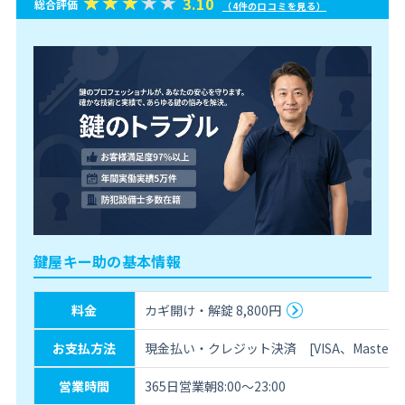
3.10
総合評価
（4件の口コミを見る）
鍵屋キー助の基本情報
料金
カギ開け・解錠 8,800円
お支払方法
現金払い・クレジット決済 [VISA、MasterCa
営業時間
365日営業朝8:00～23:00