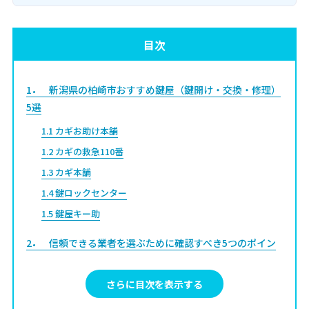
目次
1
新潟県の柏崎市おすすめ鍵屋（鍵開け・交換・修理）
5選
1.1
カギお助け本舗
1.2
カギの救急110番
1.3
カギ本舗
1.4
鍵ロックセンター
1.5
鍵屋キー助
2
信頼できる業者を選ぶために確認すべき5つのポイン
ト
2.1
料金提示内容
さらに目次を表示する
2.2
鍵屋の資格