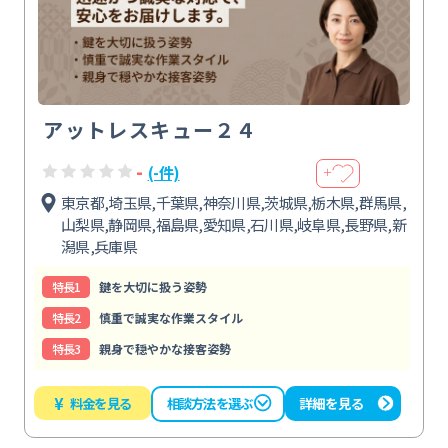
アットレスキュー２４
-
(-件)
＋
東京都,埼玉県,千葉県,神奈川県,茨城県,栃木県,群馬県,
山梨県,静岡県,福島県,愛知県,石川県,岐阜県,長野県,新
潟県,兵庫県
特⻑1
鍵を大切に扱う姿勢
特⻑2
慎重で誠実な作業スタイル
特⻑3
親身で穏やかな接客姿勢
¥
料金を見る
詳細を見る
相談方法を選ぶ