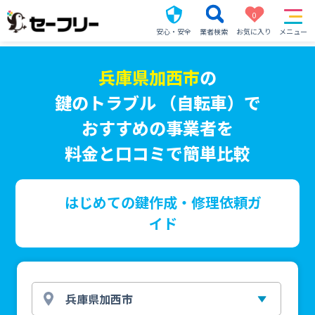
0
安心・安全
業者検索
お気に入り
メニュー
兵庫県加西市
の
鍵のトラブル （自転車）で
おすすめの事業者を
料金と口コミで簡単比較
はじめての鍵作成・修理依頼ガ
イド