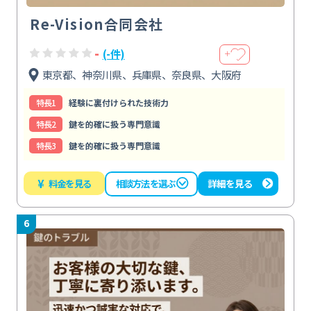
Re-Vision合同会社
-
(-件)
＋
東京都、神奈川県、兵庫県、奈良県、大阪府
特⻑1
経験に裏付けられた技術力
特⻑2
鍵を的確に扱う専門意識
特⻑3
鍵を的確に扱う専門意識
¥
料金を見る
詳細を見る
相談方法を選ぶ
6