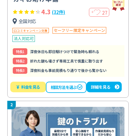
4.3
27
(32件)
＋
全国対応
セーフリー限定キャンペーン
口コミキャンペーン対象
法人対応可
特⻑1
深夜休日も即日駆けつけで緊急時も頼れる
特⻑2
折れた鍵も壊さず専用工具で慎重に取り出す
特⻑3
深夜料金も事前見積もり通りで後から驚かない
¥
料金を見る
詳細を見る
相談方法を選ぶ
2