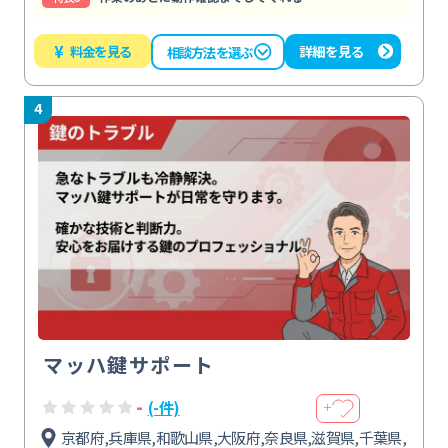
¥
料金を見る
詳細を見る
相談方法を選ぶ
4
マッハ鍵サポート
-
(-件)
＋
京都府,兵庫県,和歌山県,大阪府,奈良県,滋賀県,千葉県,