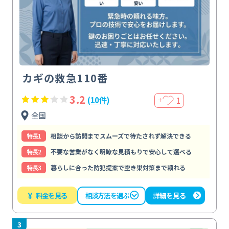
カギの救急110番
3.2
1
(10件)
＋
全国
特⻑1
相談から訪問までスムーズで待たされず解決できる
特⻑2
不要な営業がなく明瞭な見積もりで安心して選べる
特⻑3
暮らしに合った防犯提案で空き巣対策まで頼れる
¥
料金を見る
詳細を見る
相談方法を選ぶ
3