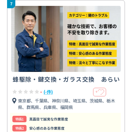
7
蜂駆除・鍵交換・ガラス交換 あらい
-
(-件)
＋
東京都、千葉県、神奈川県、埼玉県、茨城県、栃木
県、群馬県、兵庫県、福岡県
特⻑1
真面目で誠実な作業態度
特⻑2
安心感のある作業態度