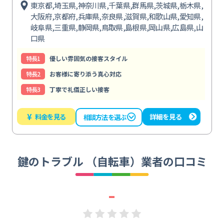
東京都,埼玉県,神奈川県,千葉県,群馬県,茨城県,栃木県,
大阪府,京都府,兵庫県,奈良県,滋賀県,和歌山県,愛知県,
岐阜県,三重県,静岡県,鳥取県,島根県,岡山県,広島県,山
口県
特⻑1
優しい雰囲気の接客スタイル
特⻑2
お客様に寄り添う真心対応
特⻑3
丁寧で礼儀正しい接客
¥
料金を見る
詳細を見る
相談方法を選ぶ
鍵のトラブル （自転車）業者の口コミ
-