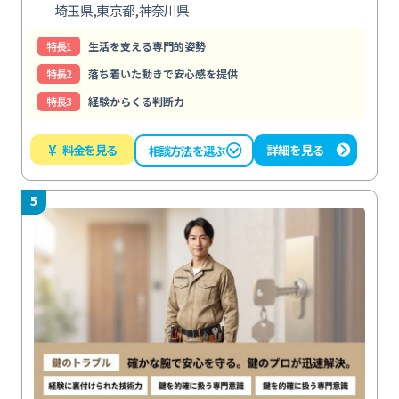
埼玉県,東京都,神奈川県
特⻑1
生活を支える専門的姿勢
特⻑2
落ち着いた動きで安心感を提供
特⻑3
経験からくる判断力
¥
料金を見る
詳細を見る
相談方法を選ぶ
5