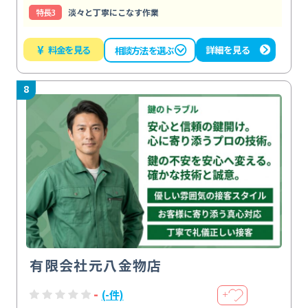
特⻑3
淡々と丁寧にこなす作業
¥
料金を見る
詳細を見る
相談方法を選ぶ
8
有限会社元八金物店
-
(-件)
＋