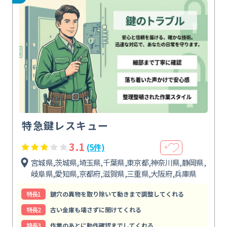
特急鍵レスキュー
3.1
(5件)
＋
宮城県,茨城県,埼玉県,千葉県,東京都,神奈川県,静岡県,
岐阜県,愛知県,京都府,滋賀県,三重県,大阪府,兵庫県
特⻑1
鍵穴の異物を取り除いて動きまで調整してくれる
特⻑2
古い金庫も壊さずに開けてくれる
特⻑3
作業のあとに動作確認までしてくれる