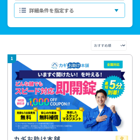
1
カギお助け本舗