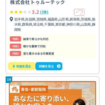
株式会社トゥルーテック
3.2
(7件)
＋
岩手県,秋田県,宮城県,福島県,山形県,新潟県,茨城県,栃
木県,群馬県,埼玉県,千葉県,東京都,神奈川県,山梨県,静
岡県
特⻑1
誠実で柔らかな対応
特⻑2
確かな観察で対処
特⻑3
落ち着きのある作業態度
¥
料金を見る
詳細を見る
10