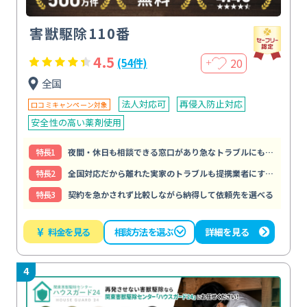
害獣駆除110番
4.5
20
(54件)
＋
全国
法人対応可
再侵入防止対応
口コミキャンペーン対象
安全性の高い薬剤使用
特⻑1
夜間・休日も相談できる窓口があり急なトラブルにもすぐ動ける
特⻑2
全国対応だから離れた実家のトラブルも提携業者にすぐ頼める
特⻑3
契約を急かされず比較しながら納得して依頼先を選べる
¥
料金を見る
詳細を見る
相談方法を選ぶ
4