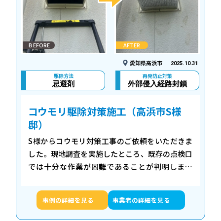
BEFORE
AFTER
愛知県高浜市
2025.10.31
駆除方法
再発防止対策
忌避剤
外部侵入経路封鎖
コウモリ駆除対策施工（高浜市S様
邸）
S様からコウモリ対策工事のご依頼をいただきま
した。現地調査を実施したところ、既存の点検口
では十分な作業が困難であることが判明しまし
た。コウモリの活動に伴う衛生面での対策も必要
な状況でした。 施工内容 新規点検口を作成し、
事例の詳細を見る
事業者の詳細を見る
…