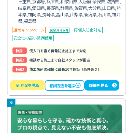
三重県,京都府,兵庫県,和歌山県,大阪府,奈良県,滋賀県,
岐阜県,愛知県,長野県,静岡県,佐賀県,大分県,山口県,熊
本県,福岡県,長崎県,富山県,山梨県,新潟県,石川県,福井
県,福島県
通常キャンペーン
再侵入防止対応
国家資格保有
安全性の高い薬剤使用
特⻑1
侵入口を塞ぐ再発防止施工まで対応
特⻑2
相談から施工まで自社スタッフが担当
特⻑3
施工箇所の破損に最長10年保証（条件あり）
¥
料金を見る
詳細を見る
相談方法を選ぶ
6