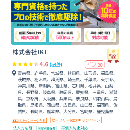
株式会社IKI
4.6
28
(54件)
＋
青森県、岩手県、宮城県、秋田県、山形県、福島県、
茨城県、栃木県、群馬県、埼玉県、千葉県、東京都、
神奈川県、新潟県、富山県、石川県、福井県、山梨
県、長野県、岐阜県、静岡県、愛知県、三重県、滋賀
県、京都府、大阪府、兵庫県、奈良県、和歌山県、鳥
取県、島根県、岡山県、広島県、山口県、福岡県、佐
賀県、長崎県、熊本県、大分県、宮崎県、鹿児島県
セーフリー限定キャンペーン
口コミキャンペーン対象
法人対応可
再侵入防止対応
国家資格保有