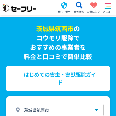
0
安心・安全
業者検索
お気に入り
メニュー
茨城県筑西市
の
コウモリ駆除で
おすすめの事業者を
料金と口コミで簡単比較
はじめての害虫・害獣駆除ガイ
ド