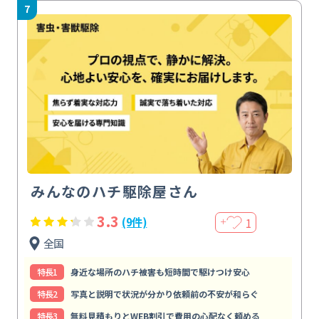
7
みんなのハチ駆除屋さん
3.3
1
(9件)
＋
全国
特⻑1
身近な場所のハチ被害も短時間で駆けつけ安心
特⻑2
写真と説明で状況が分かり依頼前の不安が和らぐ
特⻑3
無料見積もりとWEB割引で費用の心配なく頼める