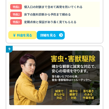
特⻑1
侵入口の封鎖まで含めて再発を防いでくれる
特⻑2
床下の無料診断から予防まで頼める
特⻑3
定期点検と保証があり長く見てもらえる
¥
料金を見る
詳細を見る
9