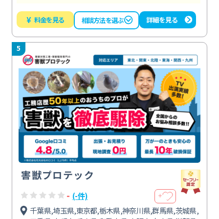
¥
料金を見る
詳細を見る
相談方法を選ぶ
5
害獣プロテック
-
(-件)
＋
千葉県,埼玉県,東京都,栃木県,神奈川県,群馬県,茨城県,