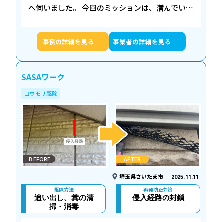
へ伺いました。 今回のミッションは、潜んでいる
コウモリの追い出しと、二度と戻らせないための
「完全封鎖」です。 詳細な調査の結果、瓦の…
事例の詳細を見る
事業者の詳細を見る
SASAワーク
コウモリ駆除
BEFORE
AFTER
埼玉県さいたま市
2025.11.11
駆除方法
再発防止対策
追い出し、糞の清
侵入経路の封鎖
掃・消毒