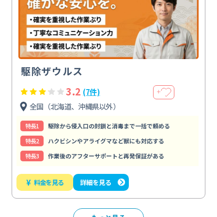
駆除ザウルス
3.2
(7件)
＋
全国（北海道、沖縄県以外）
特⻑1
駆除から侵入口の封鎖と消毒まで一括で頼める
特⻑2
ハクビシンやアライグマなど獣にも対応する
特⻑3
作業後のアフターサポートと再発保証がある
¥
料金を見る
詳細を見る