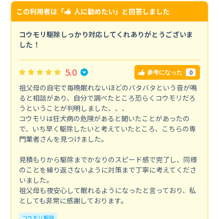
この利用者は「
人に勧めたい
」と回答しました
コウモリ駆除しっかり対応してくれありがとうございま
した！
5.0
0
参考になった
祖父母の自宅で毎晩眠れないほどのバタバタという音が鳴
ると相談があり、自分で調べたところ恐らくコウモリだろ
うということが判明しました、、、
コウモリは狂犬病の危険があると聞いたことがあったの
で、いち早く駆除したいと考えていたところ、こちらの専
門業者さんを見つけました。
見積もりから駆除までかなりのスピード感で完了し、同様
のことを繰り返さないように対策まで丁寧に考えてくださ
いました。
祖父母も夜安心して眠れるようになったと言っており、私
としても非常に感謝しております。
コウモリ駆除