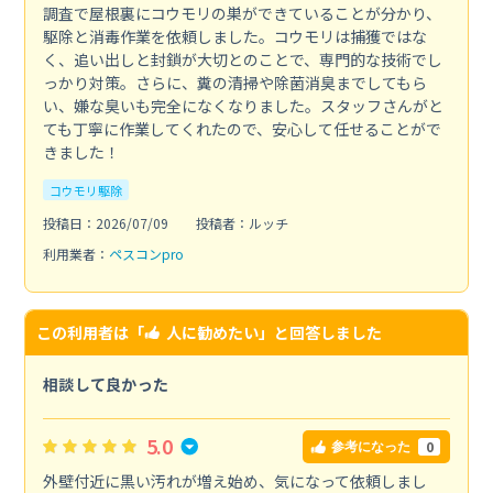
調査で屋根裏にコウモリの巣ができていることが分かり、
駆除と消毒作業を依頼しました。コウモリは捕獲ではな
く、追い出しと封鎖が大切とのことで、専門的な技術でし
っかり対策。さらに、糞の清掃や除菌消臭までしてもら
い、嫌な臭いも完全になくなりました。スタッフさんがと
ても丁寧に作業してくれたので、安心して任せることがで
きました！
コウモリ駆除
投稿日：2026/07/09
投稿者：ルッチ
利用業者：
ペスコンpro
この利用者は「
人に勧めたい
」と回答しました
相談して良かった
5.0
0
参考になった
外壁付近に黒い汚れが増え始め、気になって依頼しまし