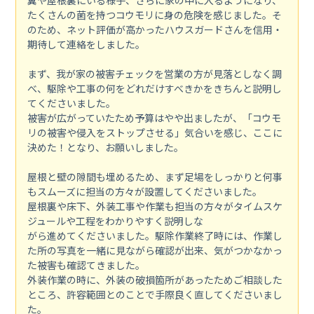
糞や屋根裏にいる様子、さらに家の中に入るようになり、
たくさんの菌を持つコウモリに身の危険を感じました。そ
のため、ネット評価が高かったハウスガードさんを信用・
期待して連絡をしました。
まず、我が家の被害チェックを営業の方が見落としなく調
べ、駆除や工事の何をどれだけすべきかをきちんと説明し
てくださいました。
被害が広がっていたため予算はやや出ましたが、「コウモ
リの被害や侵入をストップさせる」気合いを感じ、ここに
決めた！となり、お願いしました。
屋根と壁の隙間も埋めるため、まず足場をしっかりと何事
もスムーズに担当の方々が設置してくださいました。
屋根裏や床下、外装工事や作業も担当の方々がタイムスケ
ジュールや工程をわかりやすく説明しな
がら進めてくださいました。駆除作業終了時には、作業し
た所の写真を一緒に見ながら確認が出来、気がつかなかっ
た被害も確認てきました。
外装作業の時に、外装の破損箇所があったためご相談した
ところ、許容範囲とのことで手際良く直してくださいまし
た。