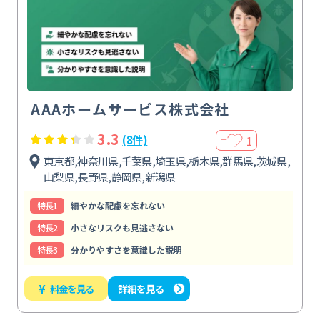
AAAホームサービス株式会社
3.3
1
(8件)
＋
東京都,神奈川県,千葉県,埼玉県,栃木県,群馬県,茨城県,
山梨県,長野県,静岡県,新潟県
特⻑1
細やかな配慮を忘れない
特⻑2
小さなリスクも見逃さない
特⻑3
分かりやすさを意識した説明
¥
料金を見る
詳細を見る