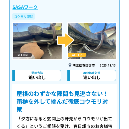
SASAワーク
コウモリ駆除
BEFORE
AFTER
埼玉県春日部市
2025.11.13
駆除方法
再発防止対策
追い出し
追い出し
屋根のわずかな隙間も見逃さない！
雨樋を外して挑んだ徹底コウモリ対
策
「夕方になると玄関上の軒先からコウモリが出て
くる」というご相談を受け、春日部市のお客様宅