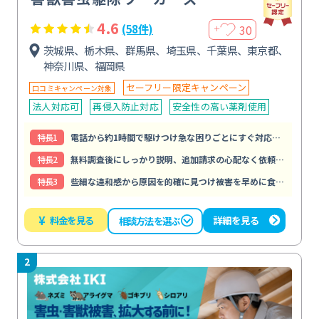
4.6
30
(58件)
＋
茨城県、栃木県、群馬県、埼玉県、千葉県、東京都、
神奈川県、福岡県
セーフリー限定キャンペーン
口コミキャンペーン対象
法人対応可
再侵入防止対応
安全性の高い薬剤使用
特⻑1
電話から約1時間で駆けつけ急な困りごとにすぐ対応してもらえる
特⻑2
無料調査後にしっかり説明、追加請求の心配なく依頼できる
特⻑3
些細な違和感から原因を的確に見つけ被害を早めに食い止められる
¥
料金を見る
詳細を見る
相談方法を選ぶ
2