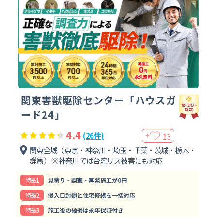
関東害獣駆除センター「ハウスガ
ード24」
4.4
13
(26件)
＋
関東全域（東京・神奈川・埼玉・千葉・茨城・栃木・
群馬） ※神奈川では台湾リス被害にも対応
特⻑1
見積り・調査・再発施工が0円
特⻑2
侵入口封鎖と住宅修繕を一括対応
特⻑3
施工後の破損は永年保証付き