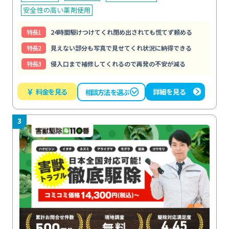
安全性の高い薬剤使用
特⻑1
24時間駆けつけてくれ閉め出されても慌てず頼める
特⻑2
見えない部分も写真で見せてくれ状況に納得できる
特⻑3
侵入口まで補修してくれるので再発の不安が減る
¥
料金を見る
詳細を見る
相談方法を選ぶ
3