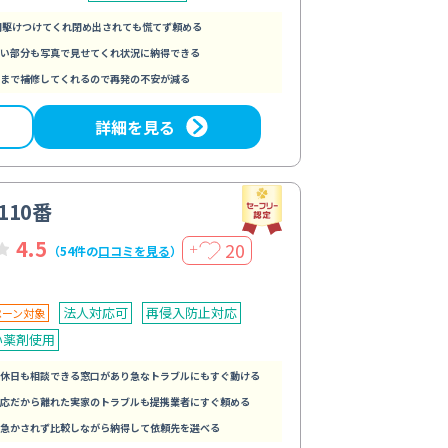
間駆けつけてくれ閉め出されても慌てず頼める
い部分も写真で見せてくれ状況に納得できる
まで補修してくれるので再発の不安が減る
詳細を見る
110番
4.5
20
＋
（54件の
口コミを見る
）
法人対応可
再侵入防止対応
ペーン対象
い薬剤使用
休日も相談できる窓口があり急なトラブルにもすぐ動ける
応だから離れた実家のトラブルも提携業者にすぐ頼める
急かされず比較しながら納得して依頼先を選べる