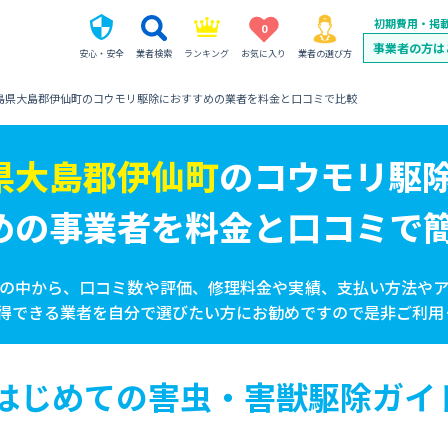
初期費用・掲
0
事業者の方は
安心・安全
業者検索
ランキング
お気に入り
業者の選び方
島県大島郡伊仙町のコウモリ駆除におすすめの業者を料金と口コミで比較
県大島郡伊仙町
の
コウモリ駆
めの事業者を
料金と口コミで
の中から、口コミ数や評価、修理料金や実績、支払い方法や
得できる業者を自分で選びたい方にお勧めですので是非ご利用
はじめての害虫・害獣駆除ガイ