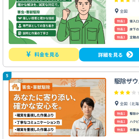
全国
特⻑1
侵入口
特⻑2
床下の
特⻑3
定期点
¥
料金を見る
詳細を見る
5
駆除ザウ
全国（北海
特⻑1
駆除か
特⻑2
ハクビ
特⻑3
作業後