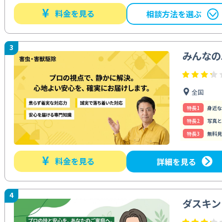
¥
料金を見る
相談方法を選ぶ
3
みんなの
全国
特⻑1
身近な
特⻑2
写真と
特⻑3
無料見
¥
料金を見る
詳細を見る
4
ダスキン