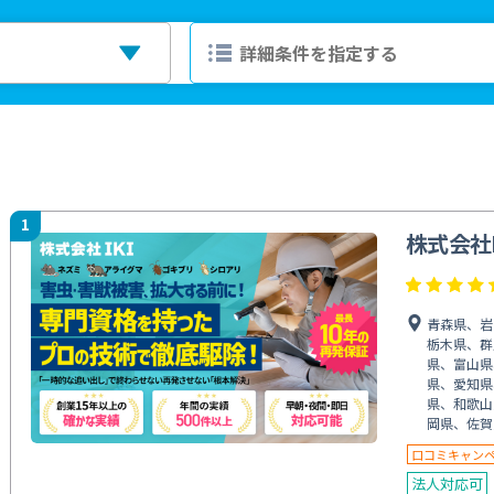
1
株式会社I
青森県、岩
栃木県、群
県、富山県
県、愛知県
県、和歌山
岡県、佐賀
口コミキャン
法人対応可