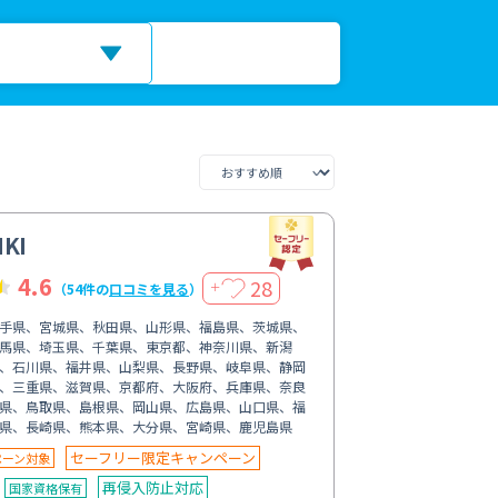
KI
4.6
28
＋
（54件の
口コミを見る
）
手県、宮城県、秋田県、山形県、福島県、茨城県、
馬県、埼玉県、千葉県、東京都、神奈川県、新潟
、石川県、福井県、山梨県、長野県、岐阜県、静岡
、三重県、滋賀県、京都府、大阪府、兵庫県、奈良
県、鳥取県、島根県、岡山県、広島県、山口県、福
県、長崎県、熊本県、大分県、宮崎県、鹿児島県
セーフリー限定キャンペーン
ペーン対象
再侵入防止対応
国家資格保有