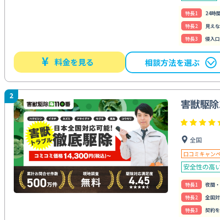
特⻑1
24時
特⻑2
見えな
特⻑3
侵入口
¥
料金を見る
相談方法を選ぶ
2
害獣駆除
全国
口コミキャン
安全性の高
特⻑1
夜間・
特⻑2
全国対
特⻑3
契約を