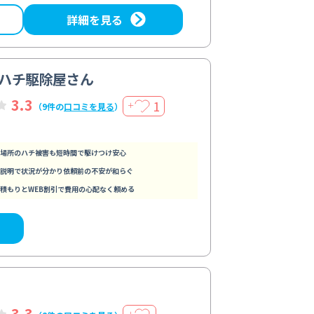
詳細を見る
ハチ駆除屋さん
3.3
1
＋
（9件の
口コミを見る
）
場所のハチ被害も短時間で駆けつけ安心
説明で状況が分かり依頼前の不安が和らぐ
積もりとWEB割引で費用の心配なく頼める
3.3
＋