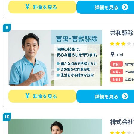
¥
料金を見る
詳細を見る
9
共和駆除
全国
特⻑1
細かな
特⻑2
きめ細
特⻑3
生活を
¥
料金を見る
詳細を見る
10
株式会社