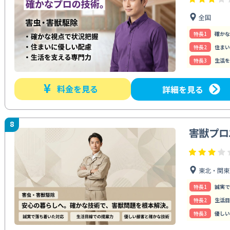
全国
特⻑1
確かな
特⻑2
住まい
特⻑3
生活を
¥
料金を見る
詳細を見る
8
害獣プロ
東北・関東
特⻑1
誠実で
特⻑2
生活目
特⻑3
優しい