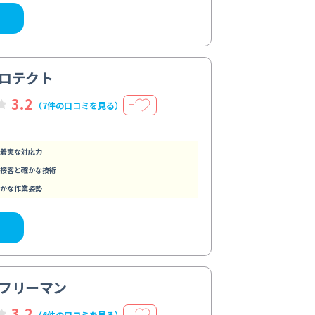
ロテクト
3.2
＋
（7件の
口コミを見る
）
着実な対応力
接客と確かな技術
かな作業姿勢
フリーマン
3.2
＋
（6件の
口コミを見る
）