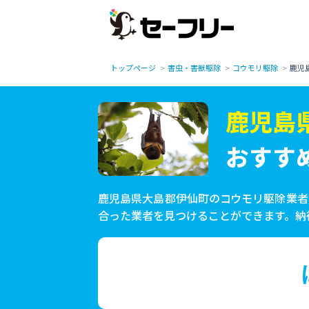
トップページ
害虫・害獣駆除
コウモリ駆除
鹿児
鹿児島
おすす
鹿児島県大島郡伊仙町のコウモリ駆除業者
合った業者を見つけることができます。納