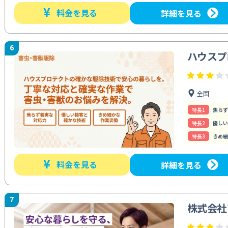
¥
料金を見る
詳細を見る
6
ハウスプ
全国
特⻑1
焦らず
特⻑2
優しい
特⻑3
きめ細
¥
料金を見る
詳細を見る
7
株式会社