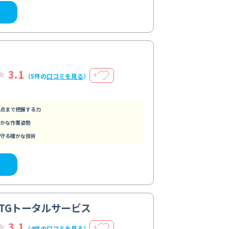
3.1
＋
（5件の
口コミを見る
）
点まで把握する力
かな作業姿勢
守る確かな技術
TGトータルサービス
3.1
＋
（4件の
口コミを見る
）