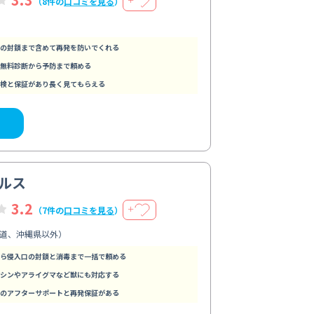
（8件の
口コミを見る
）
の封鎖まで含めて再発を防いでくれる
無料診断から予防まで頼める
検と保証があり長く見てもらえる
ルス
3.2
＋
（7件の
口コミを見る
）
道、沖縄県以外）
ら侵入口の封鎖と消毒まで一括で頼める
シンやアライグマなど獣にも対応する
のアフターサポートと再発保証がある