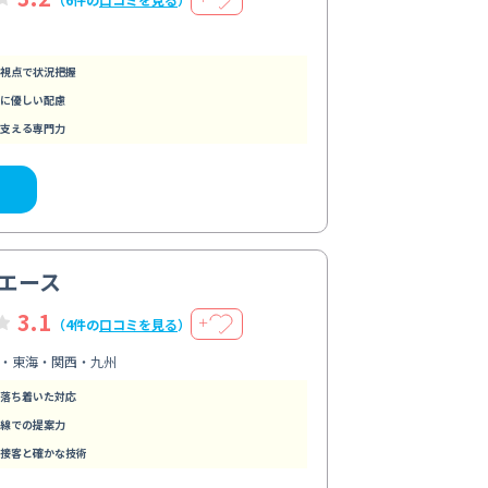
視点で状況把握
に優しい配慮
支える専門力
エース
3.1
＋
（4件の
口コミを見る
）
・東海・関西・九州
落ち着いた対応
線での提案力
接客と確かな技術