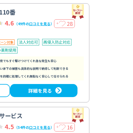
110番
4.6
28
＋
（49件の
口コミを見る
）
法人対応可
再侵入防止対応
ペーン対象
い薬剤使用
夜でもすぐ駆けつけてくれ急な発生も安心
い床下の被害も具体的な説明で納得して判断できる
を的確に処理してくれ無駄なく安心して任せられる
詳細を見る
サービス
4.5
16
＋
（54件の
口コミを見る
）