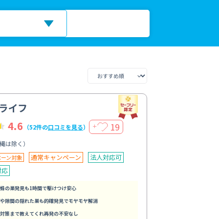
ライフ
4.6
19
＋
（52件の
口コミを見る
）
縄は除く）
通常キャンペーン
法人対応可
ペーン対象
対応
蜂の巣発見も1時間で駆けつけ安心
や隙間の隠れた巣も的確発見でモヤモヤ解消
対策まで教えてくれ再発の不安なし