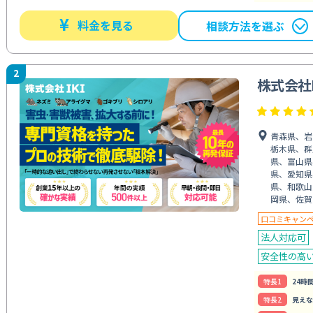
¥
料金を見る
相談方法を選ぶ
2
株式会社I
青森県、岩
栃木県、群
県、富山県
県、愛知県
県、和歌山
岡県、佐賀
口コミキャン
法人対応可
安全性の高
特⻑1
24時
特⻑2
見えな