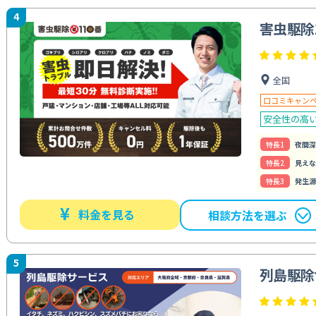
4
害虫駆除
全国
口コミキャン
安全性の高
特⻑1
夜間深
特⻑2
見えな
特⻑3
発生源
¥
料金を見る
相談方法を選ぶ
5
列島駆除