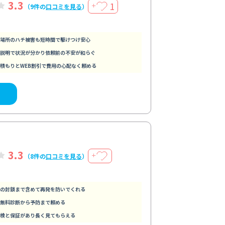
3.3
1
＋
（9件の
口コミを見る
）
場所のハチ被害も短時間で駆けつけ安心
説明で状況が分かり依頼前の不安が和らぐ
積もりとWEB割引で費用の心配なく頼める
3.3
＋
（8件の
口コミを見る
）
の封鎖まで含めて再発を防いでくれる
無料診断から予防まで頼める
検と保証があり長く見てもらえる