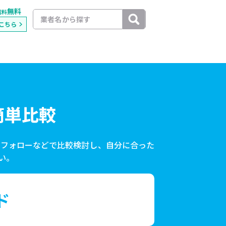
無料
載料
こちら
簡単比較
ーフォローなどで比較検討し、自分に合った
い。
ド