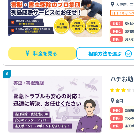
大阪府、京
口コミキャン
特⻑1
受付か
特⻑2
無料調
特⻑3
見えな
¥
料金を見る
相談方法を選ぶ
6
ハチお助
全国
特⻑1
当日駆
特⻑2
安心の
特⻑3
楽天ポ