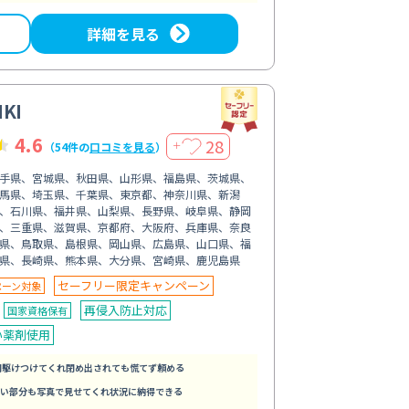
詳細を見る
KI
4.6
28
＋
（54件の
口コミを見る
）
手県、宮城県、秋田県、山形県、福島県、茨城県、
馬県、埼玉県、千葉県、東京都、神奈川県、新潟
、石川県、福井県、山梨県、長野県、岐阜県、静岡
、三重県、滋賀県、京都府、大阪府、兵庫県、奈良
県、鳥取県、島根県、岡山県、広島県、山口県、福
県、長崎県、熊本県、大分県、宮崎県、鹿児島県
セーフリー限定キャンペーン
ペーン対象
再侵入防止対応
国家資格保有
い薬剤使用
間駆けつけてくれ閉め出されても慌てず頼める
い部分も写真で見せてくれ状況に納得できる