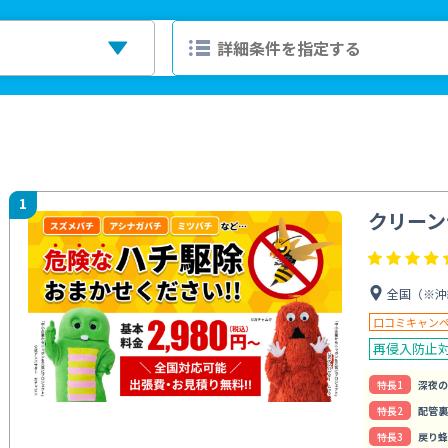
1
クリーン
全国（※沖
口コミキャン
再侵入防止
特⻑1
深夜の
特⻑2
配管裏
特⻑3
戻り蜂