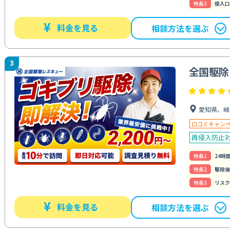
特⻑3
侵入口
¥
料金を見る
相談方法を選ぶ
3
全国駆除
愛知県、岐
口コミキャン
再侵入防止
特⻑1
24時
特⻑2
駆除後
特⻑3
リスク
¥
料金を見る
相談方法を選ぶ