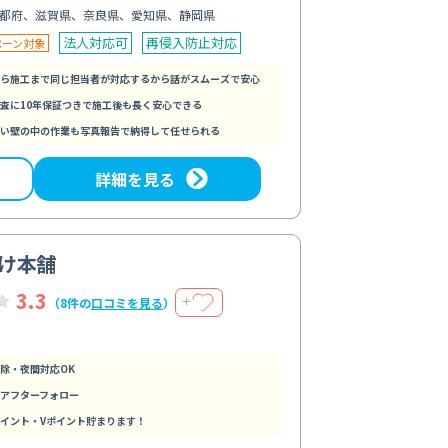
都府、滋賀県、奈良県、愛知県、静岡県
法人対応可
再侵入防止対応
ペーン対象
ら施工まで同じ担当者が対応するから話がスムーズで安心
査に10年保証つきで施工後も長く安心できる
い壁の中の作業も写真報告で納得して任せられる
詳細を見る
け本舗
3.3
＋
（8件の
口コミを見る
）
除・夜間対応OK
アフターフォロー
イント・Vポイント貯まります！