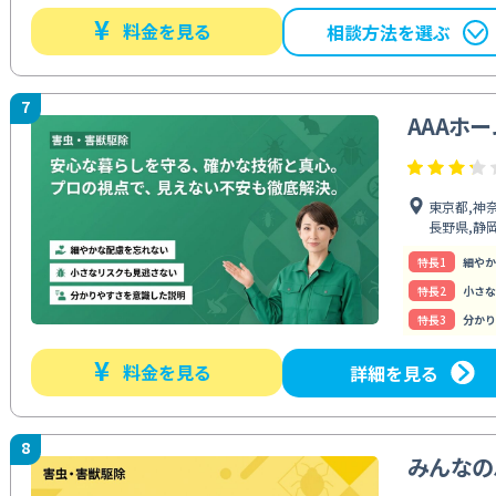
¥
料金を見る
相談方法を選ぶ
7
AAAホ
東京都,神奈
長野県,静
特⻑1
細やか
特⻑2
小さな
特⻑3
分かり
¥
料金を見る
詳細を見る
8
みんなの