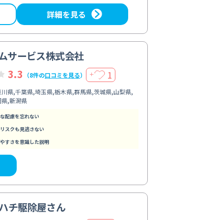
詳細を見る
ームサービス株式会社
3.3
1
＋
（8件の
口コミを見る
）
川県,千葉県,埼玉県,栃木県,群馬県,茨城県,山梨県,
岡県,新潟県
な配慮を忘れない
リスクも見逃さない
やすさを意識した説明
ハチ駆除屋さん