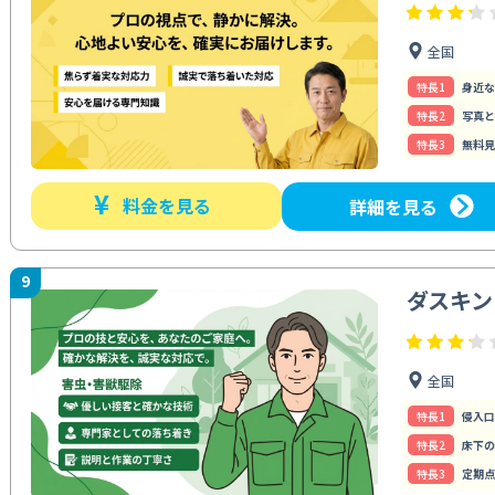
全国
特⻑1
身近な
特⻑2
写真と
特⻑3
無料見
¥
料金を見る
詳細を見る
9
ダスキン
全国
特⻑1
侵入口
特⻑2
床下の
特⻑3
定期点