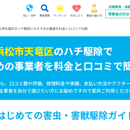
初期費用・掲
0
事業者の方は
安心・安全
業者検索
ランキング
お気に入り
業者の選び方
松市天竜区のハチ駆除におすすめの業者を料金と口コミで比較
浜松市天竜区
の
ハチ駆除で
めの事業者を
料金と口コミで
ら、口コミ数や評価、修理料金や実績、支払い方法やアフタ
る業者を自分で選びたい方にお勧めですので是非ご利用くださ
はじめての害虫・害獣駆除ガイ