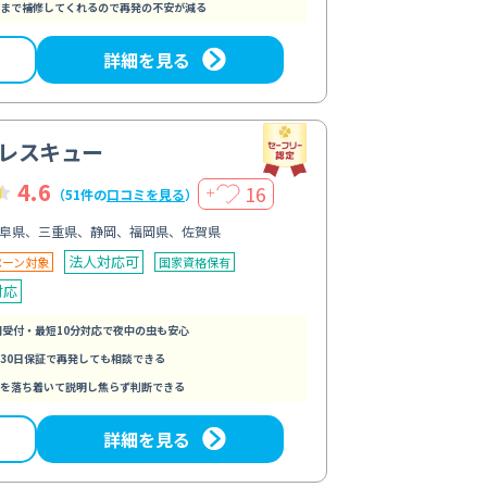
まで補修してくれるので再発の不安が減る
詳細を見る
レスキュー
4.6
16
＋
（51件の
口コミを見る
）
阜県、三重県、静岡、福岡県、佐賀県
法人対応可
ペーン対象
国家資格保有
対応
間受付・最短10分対応で夜中の虫も安心
30日保証で再発しても相談できる
を落ち着いて説明し焦らず判断できる
詳細を見る