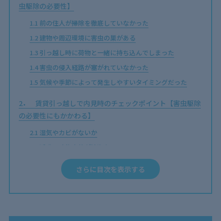
虫駆除の必要性】
1.1
前の住人が掃除を徹底していなかった
1.2
建物や周辺環境に害虫の巣がある
1.3
引っ越し時に荷物と一緒に持ち込んでしまった
1.4
害虫の侵入経路が塞がれていなかった
1.5
気候や季節によって発生しやすいタイミングだった
2
賃貸引っ越しで内見時のチェックポイント【害虫駆除
の必要性にもかかわる】
2.1
湿気やカビがないか
2.2
近隣や建物自体が清潔か
2.3
上下や近隣の住民の暮らし方
さらに目次を表示する
3
賃貸引っ越し前にすべき害虫対策とは【入居前に徹底
駆除を！】
3.1
エアコンのホースの穴を埋める