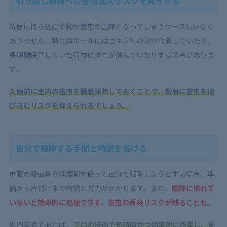
引っ越し荷物への害虫混入リスクを減らせる
新居に持ち込む荷物が害虫の温床となってしまうケースも少なく
ありません。特に段ボールにはゴキブリの卵が付着していたり、
長期間保管していた荷物にダニが潜んでいたりする場合がありま
す。
入居前に室内の害虫を徹底駆除しておくことで、新居に害虫を運
び込むリスクを抑えられるでしょう。
自分で駆除する手間と時間を省ける
市販の殺虫剤や燻煙剤を使って自分で駆除しようとする場合、準
備から片付けまで時間と労力がかかります。また、
駆除に慣れて
いないと効果的に処理できず、害虫の再発リスクが残ることも。
専門業者であれば、
プロの技術で短時間かつ効率的に作業し、見