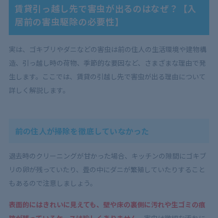
3.2
配管周りや換気口などの隙間を埋める
賃貸引っ越し先で害虫が出るのはなぜ？【入
居前の害虫駆除の必要性】
3.3
ホウ酸団子や燻煙剤などを使用する
3.4
害虫駆除業者に依頼する
実は、ゴキブリやダニなどの害虫は前の住人の生活環境や建物構
4
賃貸引っ越し入居時の害虫駆除サービスの選び方と
造、引っ越し時の荷物、季節的な要因など、さまざまな理由で発
は？
生します。ここでは、賃貸の引越し先で害虫が出る理由について
4.1
害虫の種類ごとに対応実績があるか
詳しく解説します。
4.2
引っ越し日程に柔軟に対応してくれるか
4.3
料金の内訳が明確で追加費用が発生しないか
4.4
駆除だけでなく予防処理もしてくれるか
前の住人が掃除を徹底していなかった
4.5
保証やアフターサービスが充実しているか
退去時のクリーニングが甘かった場合、キッチンの隙間にゴキブ
5
賃貸引っ越し入居前に害虫駆除業者に依頼するメリッ
リの卵が残っていたり、畳の中にダニが繁殖していたりすること
ト
もあるので注意しましょう。
5.1
入居後すぐに快適な生活を始められる
表面的にはきれいに見えても、壁や床の裏側に汚れや生ゴミの痕
5.2
引っ越し荷物への害虫混入リスクを減らせる
跡が残っているケースは珍しくありません。
害虫は微細な汚れに