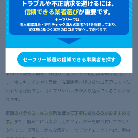
トラブルや不正請求を避けるには、
エアコンの虫対策ガイド！室外機や
信頼できる業者選び
が重要です。
ドレンホースからの侵入阻止・駆除
方法も徹底解説！
セーフリーでは、
法人確認済み・評判チェック済みの業者だけを掲載しており、
2025.01.29
2025.01.29
実体験に基づく本物の口コミで安心して選べます。
配管周りや換気口などの隙間を埋める
セーフリー厳選の信頼できる事業者を探す
水回りの配管や換気口周辺も、害虫が入り込む典型的な経路で
す。特にキッチンや洗面台、洗濯機置き場の排水口周辺にできた
わずかな隙間でも、ゴキブリやムカデが入り込んでくることがあ
ります。
市販のパテやコーキング剤を使って丁寧に埋めるのがおすすめで
す。
また、換気口には虫除け用のフィルターを取り付けておくと
安心です。見落としがちな箇所を一つずつチェックすれば、室内