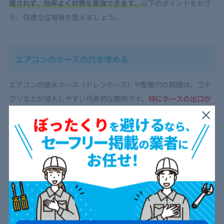
魔されず、効率よく対策を実施できます。
以下のポイントをおさ
え、快適な住環境を整えましょう。
エアコンのホースの穴を埋める
エアコンの排水ホース（ドレンホース）や配管穴の周囲は、ゴキ
ブリなどが侵入しやすい代表的な箇所です。
特にホースの出口が
地面に近い場合や、キャップがついていない状態だと、外から容
易に侵入されてしまいます。
対策としては、
専用の防虫キャップやパテでホース周りをしっか
り塞ぐことが重要です。
市販の防虫フィルターを活用するのも効
果的です。こうした小さな隙間をふさぐだけで、室内への侵入リ
スクを大きく減らせます。
さらに詳しく知りたい方はこちら