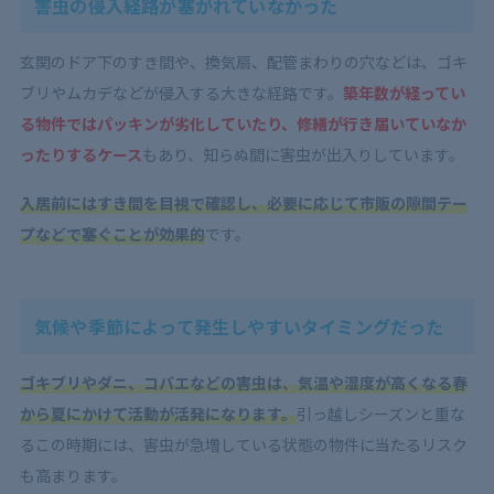
害虫の侵入経路が塞がれていなかった
玄関のドア下のすき間や、換気扇、配管まわりの穴などは、ゴキ
ブリやムカデなどが侵入する大きな経路です。
築年数が経ってい
る物件ではパッキンが劣化していたり、修繕が行き届いていなか
ったりするケース
もあり、知らぬ間に害虫が出入りしています。
入居前にはすき間を目視で確認し、必要に応じて市販の隙間テー
プなどで塞ぐことが効果的
です。
気候や季節によって発生しやすいタイミングだった
ゴキブリやダニ、コバエなどの害虫は、気温や湿度が高くなる春
から夏にかけて活動が活発になります。
引っ越しシーズンと重な
るこの時期には、害虫が急増している状態の物件に当たるリスク
も高まります。