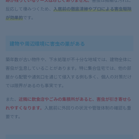
5.3
自分で駆除する手間と時間を省ける
反応して棲みつくため、
入居前の徹底清掃やプロによる害虫駆除
6
引っ越し後の快適な新生活は、賃貸入居前に害虫駆除
が効果的
です。
を！
建物や周辺環境に害虫の巣がある
築年数が古い物件や、下水処理が不十分な地域では、建物全体に
害虫が生息していることがあります。特に集合住宅では、他の部
屋から配管や通気口を通じて侵入する例も多く、個人の対策だけ
では限界があるのも事実です。
また、
近隣に飲食店やごみの集積所があると、害虫が引き寄せら
れやすくなります。
入居前に外回りの状況や管理体制の確認も重
要です。