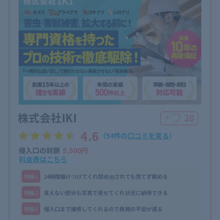
株式会社IKI
28
＋
4.6
（54件の
口コミを見る
）
侵入口の封鎖
5,500円
料金表はこちら
特⻑1
24時間駆けつけてくれ閉め出されても慌てず頼める
特⻑2
見えない部分も写真で見せてくれ状況に納得できる
特⻑3
侵入口まで補修してくれるので再発の不安が減る