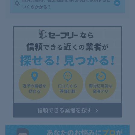
Q.
いくらかかる？
信頼
近
業者
できる
くの
が
探せる! 見つかる!
近所の業者を
口コミから
即対応可能な
探せる
評価比較
業者アリ
信頼できる業者を探す