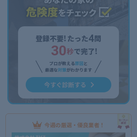
4
登録不要!
たった
問
3
0
秒
で完了!
プロが教える
原因
と
最適な
対策
がわかります
今すぐ診断する
今週の厳選・優良業者！