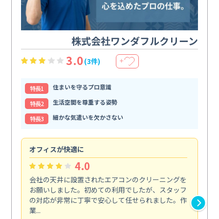
株式会社ワンダフルクリーン
3.0
(3件)
＋
住まいを守るプロ意識
特⻑1
生活空間を尊重する姿勢
特⻑2
細かな気遣いを欠かさない
特⻑3
オフィスが快適に
納
4.0
会社の天井に設置されたエアコンのクリーニングを
浴
お願いしました。初めての利用でしたが、スタッフ
終
の対応が非常に丁寧で安心して任せられました。作
き
業...
し...