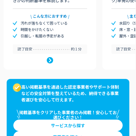
きかの判断基準を解説します。
ク/単発の使
こんな方におすすめ
主
汚れが落ちなくて困っている
水回り（
時間をかけたくない
床・窓・
引越し・転居の予定がある
屋外・空
読了目安
約1分
読了目安
高い掲載基準を通過した認定事業者やサポート体制
などの安全対策を整えているため、納得できる事業
者選びを安心して行えます。
掲載基準をクリアした事業者のみ掲載！安心してお
選びください！
サービスから探す