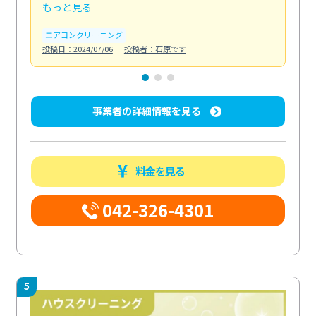
もっと見る
も
エアコンクリーニング
お
投稿日：2024/07/06
投稿者：石原です
投稿日
事業者の詳細情報を見る
料金を見る
042-326-4301
5