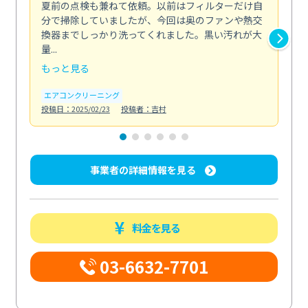
夏前の点検も兼ねて依頼。以前はフィルターだけ自
掃
分で掃除していましたが、今回は奥のファンや熱交
た
換器までしっかり洗ってくれました。黒い汚れが大
キ
量...
安...
もっと見る
も
エアコンクリーニング
お
投稿日：2025/02/23
投稿者：吉村
投稿日
事業者の詳細情報を見る
料金を見る
03-6632-7701