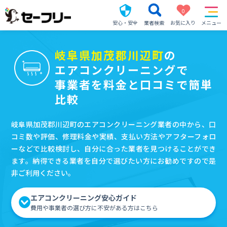
0
安心・安全
業者検索
お気に入り
メニュー
岐阜県加茂郡川辺町
の
エアコンクリーニングで
事業者を料金と口コミで簡単
比較
岐阜県加茂郡川辺町のエアコンクリーニング業者の中から、口
コミ数や評価、修理料金や実績、支払い方法やアフターフォロ
ーなどで比較検討し、自分に合った業者を見つけることができ
ます。納得できる業者を自分で選びたい方にお勧めですので是
非ご利用ください。
エアコンクリーニング安心ガイド
費用や事業者の選び方に不安がある方はこちら