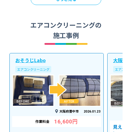
エアコンクリーニングの
施工事例
おそうじLabo
大阪北ク
エアコンクリーニング
エアコンク
BEFORE
AFTER
BEFORE
大阪府豊中市
2026.01.23
16,600円
作業料金
見えない