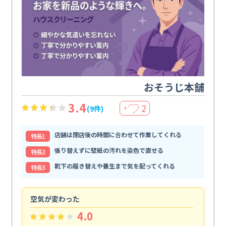
おそうじ本舗
3.4
2
(9件)
＋
店舗は閉店後の時間に合わせて作業してくれる
特⻑1
張り替えずに壁紙の汚れを染色で直せる
特⻑2
靴下の履き替えや養生まで気を配ってくれる
特⻑3
空気が変わった
浴
4.0