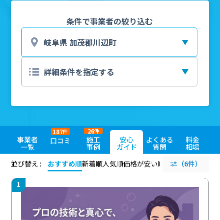
条件で事業者の絞り込む
26
187
件
件
事業者
施工
安心
よくある
料金
口コミ
一覧
事例
ガイド
質問
相場
並び替え :
おすすめ順
新着順
人気順
価格が安い順
評価が高い順
（6件）
評価
1