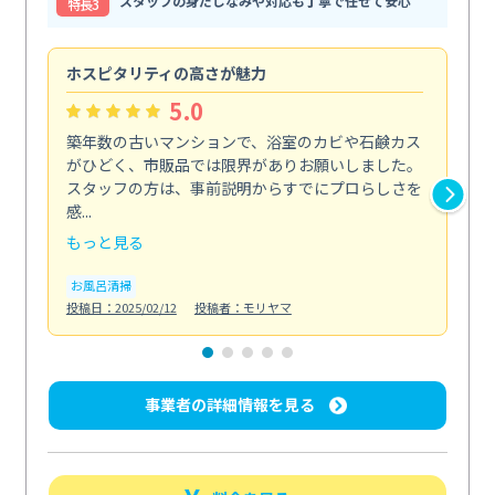
スタッフの身だしなみや対応も丁寧で任せて安心
特⻑3
ホスピタリティの高さが魅力
法
5.0
築年数の古いマンションで、浴室のカビや石鹸カス
会
がひどく、市販品では限界がありお願いしました。
し
スタッフの方は、事前説明からすでにプロらしさを
あ
感...
い...
もっと見る
も
お風呂清掃
ト
投稿日：2025/02/12
投稿者：モリヤマ
投稿日
事業者の詳細情報を見る