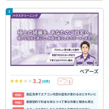
2
ベアーズ
3.2
1
(5件)
＋
高圧洗浄でエアコン内部の空気が変わるほどきれいに
特⻑1
直接契約で料金を抑えつつ丁寧な作業と報告も両立
特⻑2