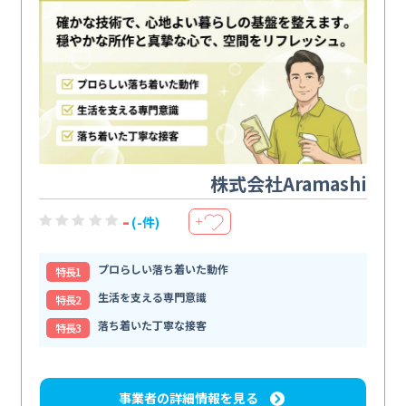
株式会社Aramashi
-
(-件)
＋
プロらしい落ち着いた動作
特⻑1
生活を支える専門意識
特⻑2
落ち着いた丁寧な接客
特⻑3
事業者の詳細情報を見る