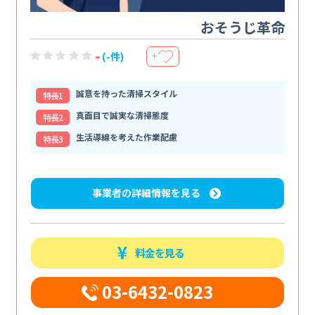
おそうじ革命
-
(-件)
＋
誠意を持った清掃スタイル
特⻑1
真面目で誠実な清掃態度
特⻑2
生活導線を考えた作業配慮
特⻑3
事業者の詳細情報を見る
料金を見る
03-6432-0823