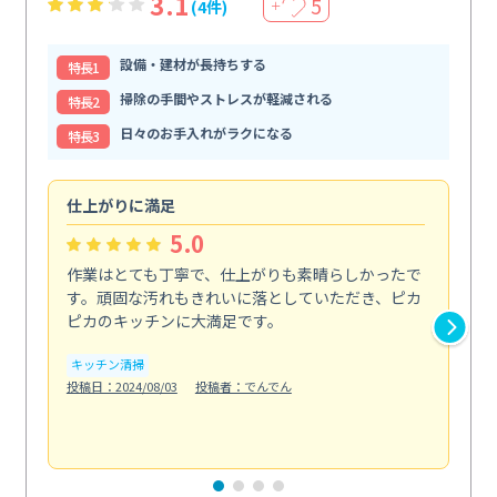
3.1
5
(4件)
＋
設備・建材が長持ちする
特⻑1
掃除の手間やストレスが軽減される
特⻑2
日々のお手入れがラクになる
特⻑3
仕上がりに満足
親
5.0
作業はとても丁寧で、仕上がりも素晴らしかったで
ス
す。頑固な汚れもきれいに落としていただき、ピカ
説
ピカのキッチンに大満足です。
の
い...
キッチン清掃
も
投稿日：2024/08/03
投稿者：でんでん
エ
投稿日