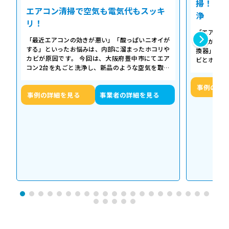
掃！空気
エアコン清掃で空気も電気代もスッキ
浄
リ！
「エアコン
「最近エアコンの効きが悪い」「酸っぱいニオイが
た気がする
する」といったお悩みは、内部に溜まったホコリや
換器」の汚
カビが原因です。 今回は、大阪府豊中市にてエア
ビとホコリ
コン2台を丸ごと洗浄し、新品のような空気を取り
底洗浄し、
戻した事例をご紹介します。 今回の作…
事例の詳
事例の詳細を見る
事業者の詳細を見る