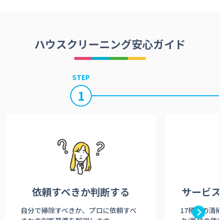
ハウスクリーニング安心ガイド
STEP
1
依頼すべきか
判断する
サービ
自分で掃除すべきか、プロに依頼すべ
17種類の清