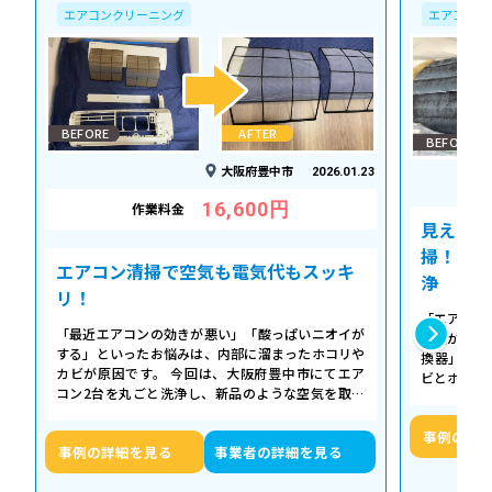
エアコンクリーニング
エアコンク
BEFORE
AFTER
BEFORE
大阪府豊中市
2026.01.23
16,600円
作業料金
見えない
掃！空気
エアコン清掃で空気も電気代もスッキ
浄
リ！
「エアコン
「最近エアコンの効きが悪い」「酸っぱいニオイが
た気がする
する」といったお悩みは、内部に溜まったホコリや
換器」の汚
カビが原因です。 今回は、大阪府豊中市にてエア
ビとホコリ
コン2台を丸ごと洗浄し、新品のような空気を取り
底洗浄し、
戻した事例をご紹介します。 今回の作…
事例の詳
事例の詳細を見る
事業者の詳細を見る