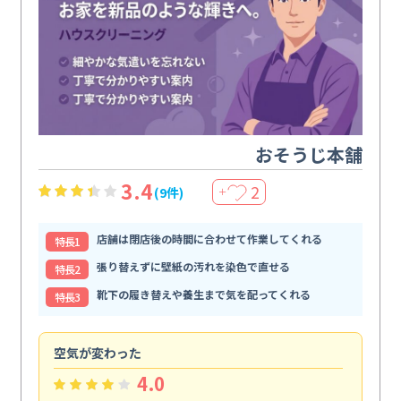
おそうじ本舗
3.4
2
(9件)
＋
店舗は閉店後の時間に合わせて作業してくれる
特⻑1
張り替えずに壁紙の汚れを染色で直せる
特⻑2
靴下の履き替えや養生まで気を配ってくれる
特⻑3
空気が変わった
浴
4.0