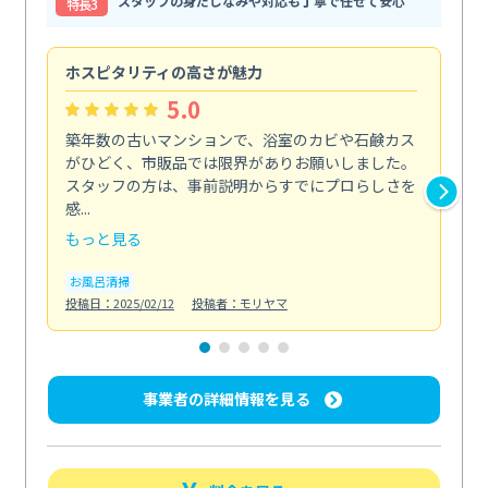
スタッフの身だしなみや対応も丁寧で任せて安心
特⻑3
ホスピタリティの高さが魅力
法
5.0
築年数の古いマンションで、浴室のカビや石鹸カス
会
がひどく、市販品では限界がありお願いしました。
し
スタッフの方は、事前説明からすでにプロらしさを
あ
感...
い...
もっと見る
も
お風呂清掃
ト
投稿日：2025/02/12
投稿者：モリヤマ
投稿日
事業者の詳細情報を見る