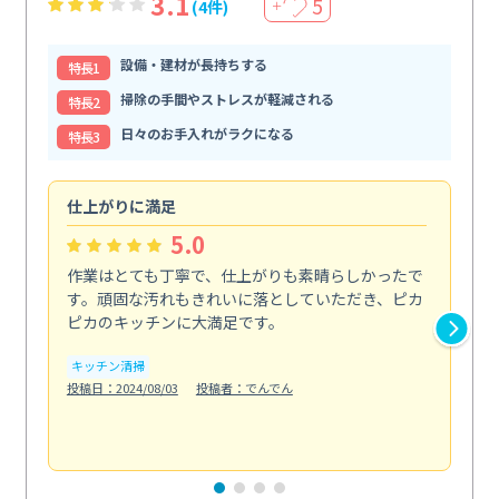
3.1
5
(4件)
＋
設備・建材が長持ちする
特⻑1
掃除の手間やストレスが軽減される
特⻑2
日々のお手入れがラクになる
特⻑3
仕上がりに満足
親
5.0
作業はとても丁寧で、仕上がりも素晴らしかったで
ス
す。頑固な汚れもきれいに落としていただき、ピカ
説
ピカのキッチンに大満足です。
の
い...
キッチン清掃
も
投稿日：2024/08/03
投稿者：でんでん
エ
投稿日