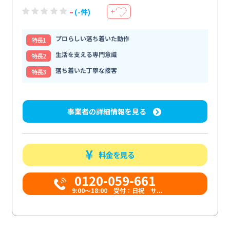
-
(-件)
＋
プロらしい落ち着いた動作
特⻑1
生活を支える専門意識
特⻑2
落ち着いた丁寧な接客
特⻑3
事業者の詳細情報を見る
料金を見る
0120-059-661
9:00〜18:00 受付：日祝 サ...