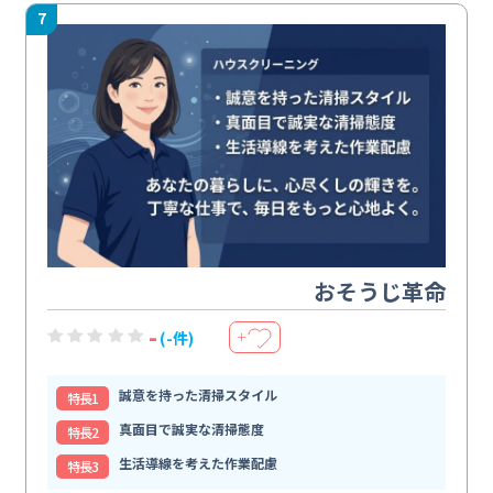
7
おそうじ革命
-
(-件)
＋
誠意を持った清掃スタイル
特⻑1
真面目で誠実な清掃態度
特⻑2
生活導線を考えた作業配慮
特⻑3