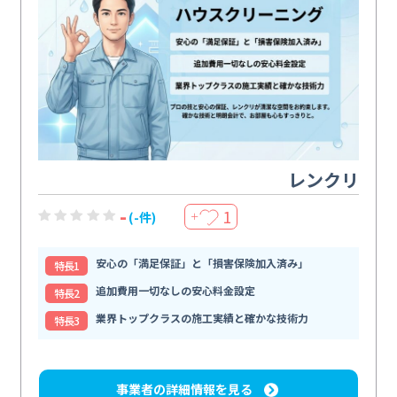
レンクリ
-
1
(-件)
＋
安心の「満足保証」と「損害保険加入済み」
特⻑1
追加費用一切なしの安心料金設定
特⻑2
業界トップクラスの施工実績と確かな技術力
特⻑3
事業者の詳細情報を見る