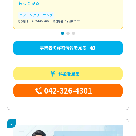
もっと見る
も
エアコンクリーニング
お
投稿日：2024/07/06
投稿者：石原です
投稿日
事業者の詳細情報を見る
料金を見る
042-326-4301
5