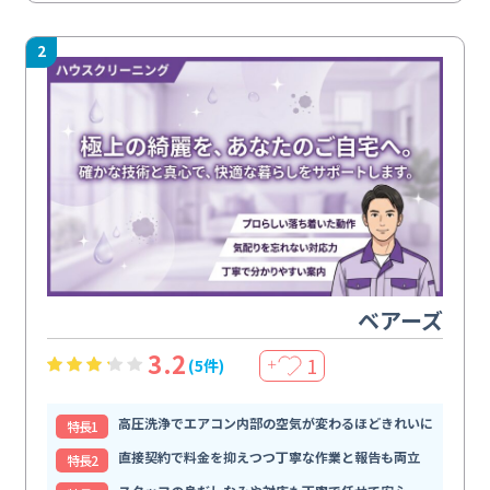
2
ベアーズ
3.2
1
(5件)
＋
高圧洗浄でエアコン内部の空気が変わるほどきれいに
特⻑1
直接契約で料金を抑えつつ丁寧な作業と報告も両立
特⻑2