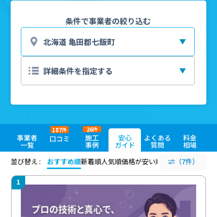
条件で事業者の絞り込む
26
187
件
件
事業者
施工
安心
よくある
料金
口コミ
一覧
事例
ガイド
質問
相場
並び替え :
おすすめ順
新着順
人気順
価格が安い順
評価が高い順
（7件）
評価
1