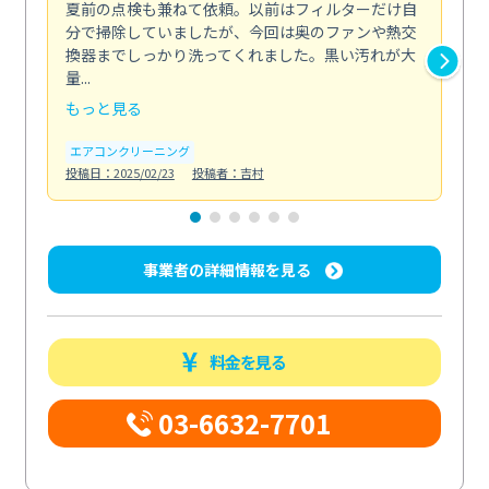
夏前の点検も兼ねて依頼。以前はフィルターだけ自
掃
分で掃除していましたが、今回は奥のファンや熱交
た
換器までしっかり洗ってくれました。黒い汚れが大
キ
量...
安...
もっと見る
も
エアコンクリーニング
お
投稿日：2025/02/23
投稿者：吉村
投稿日
事業者の詳細情報を見る
料金を見る
03-6632-7701