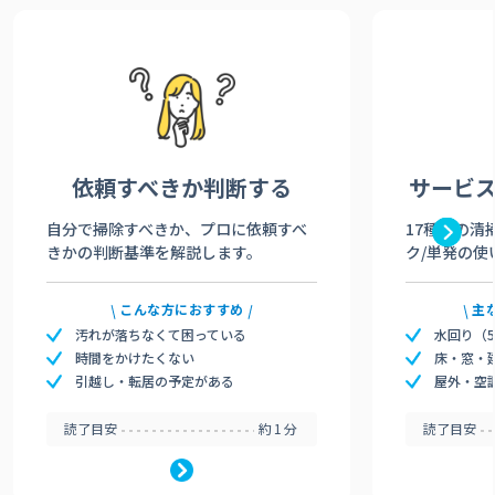
依頼すべきか
判断する
サービ
自分で掃除すべきか、プロに依頼すべ
17種類の清
きかの判断基準を解説します。
ク/単発の使
こんな方におすすめ
主
汚れが落ちなくて困っている
水回り（
時間をかけたくない
床・窓・
引越し・転居の予定がある
屋外・空
読了目安
約1分
読了目安