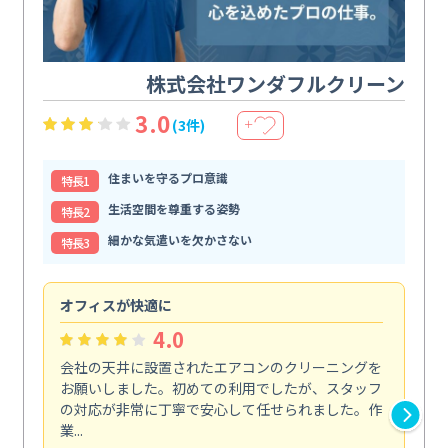
株式会社ワンダフルクリーン
3.0
(3件)
＋
住まいを守るプロ意識
特⻑1
生活空間を尊重する姿勢
特⻑2
細かな気遣いを欠かさない
特⻑3
オフィスが快適に
納
4.0
会社の天井に設置されたエアコンのクリーニングを
浴
お願いしました。初めての利用でしたが、スタッフ
終
の対応が非常に丁寧で安心して任せられました。作
き
業...
し...