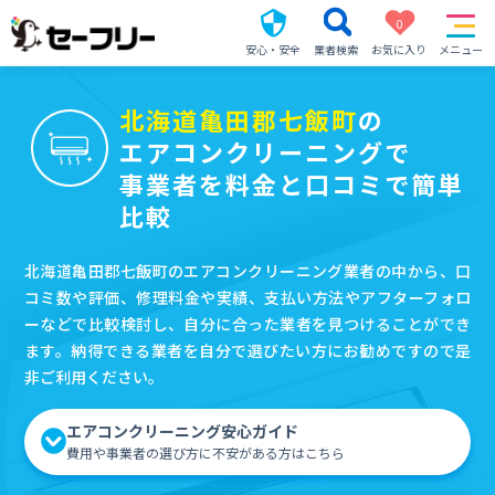
0
安心・安全
業者検索
お気に入り
メニュー
北海道亀田郡七飯町
の
エアコンクリーニングで
事業者を料金と口コミで簡単
比較
北海道亀田郡七飯町のエアコンクリーニング業者の中から、口
コミ数や評価、修理料金や実績、支払い方法やアフターフォロ
ーなどで比較検討し、自分に合った業者を見つけることができ
ます。納得できる業者を自分で選びたい方にお勧めですので是
非ご利用ください。
エアコンクリーニング安心ガイド
費用や事業者の選び方に不安がある方はこちら