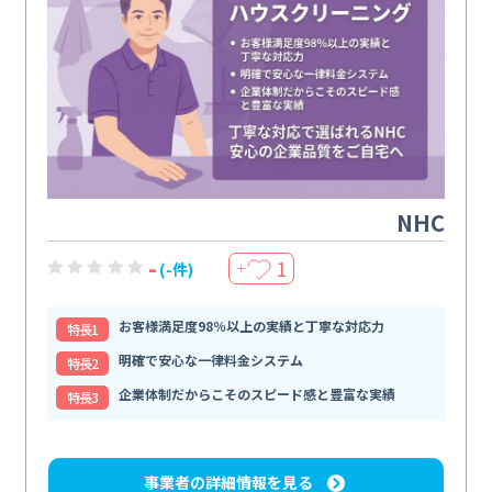
NHC
-
1
(-件)
＋
お客様満足度98％以上の実績と丁寧な対応力
特⻑1
明確で安心な一律料金システム
特⻑2
企業体制だからこそのスピード感と豊富な実績
特⻑3
事業者の詳細情報を見る