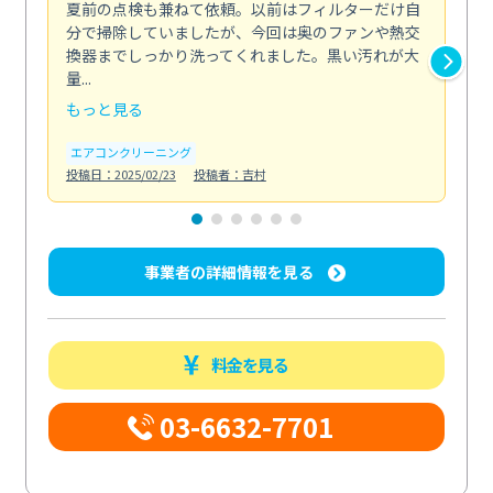
夏前の点検も兼ねて依頼。以前はフィルターだけ自
掃
分で掃除していましたが、今回は奥のファンや熱交
た
換器までしっかり洗ってくれました。黒い汚れが大
キ
量...
安...
もっと見る
も
エアコンクリーニング
お
投稿日：2025/02/23
投稿者：吉村
投稿日
事業者の詳細情報を見る
料金を見る
03-6632-7701