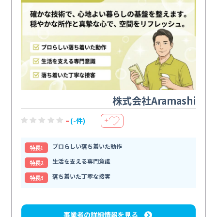
株式会社Aramashi
-
(-件)
＋
プロらしい落ち着いた動作
特⻑1
生活を支える専門意識
特⻑2
落ち着いた丁寧な接客
特⻑3
事業者の詳細情報を見る