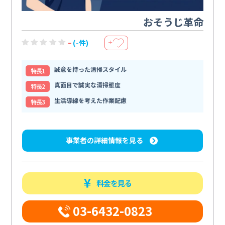
おそうじ革命
-
(-件)
＋
誠意を持った清掃スタイル
特⻑1
真面目で誠実な清掃態度
特⻑2
生活導線を考えた作業配慮
特⻑3
事業者の詳細情報を見る
料金を見る
03-6432-0823