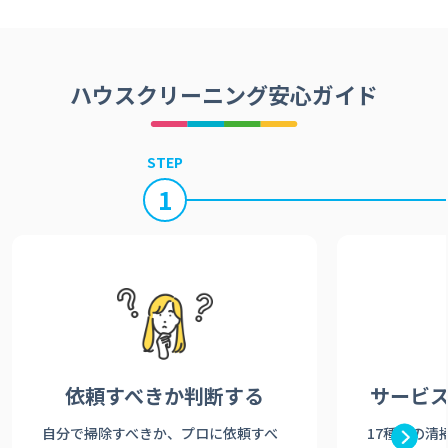
ハウスクリーニング安心ガイド
STEP
1
依頼すべきか
判断する
サービ
自分で掃除すべきか、プロに依頼すべ
17種類の清