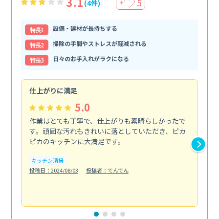
3.1
5
(4件)
＋
設備・建材が長持ちする
特⻑1
掃除の手間やストレスが軽減される
特⻑2
日々のお手入れがラクになる
特⻑3
仕上がりに満足
親
5.0
作業はとても丁寧で、仕上がりも素晴らしかったで
ス
す。頑固な汚れもきれいに落としていただき、ピカ
説
ピカのキッチンに大満足です。
の
い...
キッチン清掃
も
投稿日：2024/08/03
投稿者：でんでん
エ
投稿日