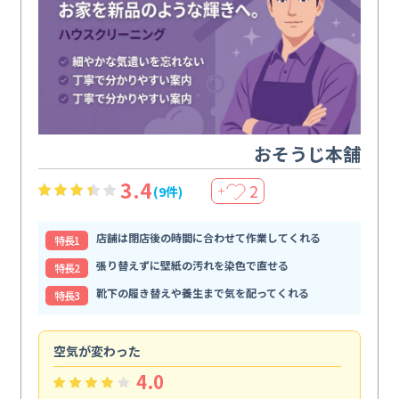
おそうじ本舗
3.4
2
(9件)
＋
店舗は閉店後の時間に合わせて作業してくれる
特⻑1
張り替えずに壁紙の汚れを染色で直せる
特⻑2
靴下の履き替えや養生まで気を配ってくれる
特⻑3
空気が変わった
浴
4.0