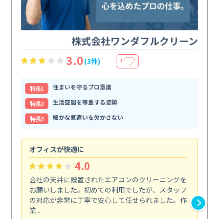
株式会社ワンダフルクリーン
3.0
(3件)
＋
住まいを守るプロ意識
特⻑1
生活空間を尊重する姿勢
特⻑2
細かな気遣いを欠かさない
特⻑3
オフィスが快適に
納
4.0
会社の天井に設置されたエアコンのクリーニングを
浴
お願いしました。初めての利用でしたが、スタッフ
終
の対応が非常に丁寧で安心して任せられました。作
き
業...
し...