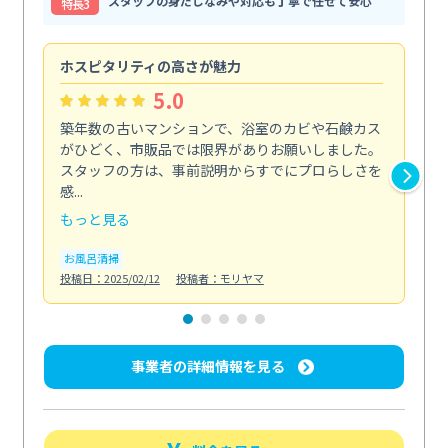
スタッフの身だしなみや対応も丁寧で任せて安心
特⻑3
ホスピタリティの高さが魅力
法
5.0
築年数の古いマンションで、浴室のカビや石鹸カス
会
がひどく、市販品では限界がありお願いしました。
し
スタッフの方は、事前説明からすでにプロらしさを
あ
感...
い...
もっと見る
も
お風呂清掃
ト
投稿日：2025/02/12
投稿者：モリヤマ
投稿日
事業者の詳細情報を見る