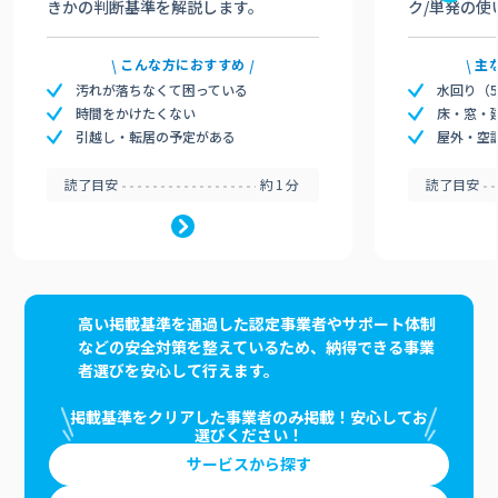
きかの判断基準を解説します。
ク/単発の使
こんな方におすすめ
主
汚れが落ちなくて困っている
水回り（
時間をかけたくない
床・窓・
引越し・転居の予定がある
屋外・空
読了目安
約1分
読了目安
高い掲載基準を通過した認定事業者やサポート体制
などの安全対策を整えているため、納得できる事業
者選びを安心して行えます。
掲載基準をクリアした事業者のみ掲載！安心してお
選びください！
サービスから探す