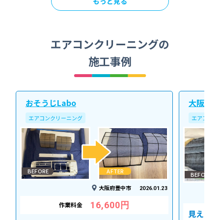
もっと見る
エアコンクリーニングの
施工事例
おそうじLabo
大阪北ク
エアコンクリーニング
エアコンク
BEFORE
AFTER
BEFORE
大阪府豊中市
2026.01.23
16,600円
作業料金
見えない