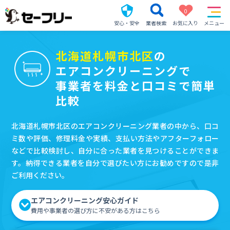
0
安心・安全
業者検索
お気に入り
メニュー
北海道札幌市北区
の
エアコンクリーニングで
事業者を料金と口コミで簡単
比較
北海道札幌市北区のエアコンクリーニング業者の中から、口コ
ミ数や評価、修理料金や実績、支払い方法やアフターフォロー
などで比較検討し、自分に合った業者を見つけることができま
す。納得できる業者を自分で選びたい方にお勧めですので是非
ご利用ください。
エアコンクリーニング安心ガイド
費用や事業者の選び方に不安がある方はこちら