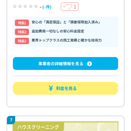
-
1
(-件)
＋
安心の「満足保証」と「損害保険加入済み」
特⻑1
追加費用一切なしの安心料金設定
特⻑2
業界トップクラスの施工実績と確かな技術力
特⻑3
事業者の詳細情報を見る
料金を見る
7