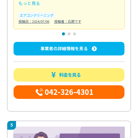
もっと見る
も
エアコンクリーニング
お
投稿日：2024/07/06
投稿者：石原です
投稿日
事業者の詳細情報を見る
料金を見る
042-326-4301
5