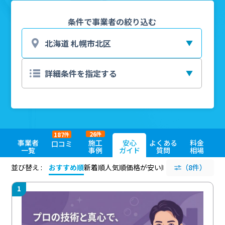
条件で事業者の絞り込む
26
187
件
件
事業者
施工
安心
よくある
料金
口コミ
一覧
事例
ガイド
質問
相場
並び替え :
おすすめ順
新着順
人気順
価格が安い順
評価が高い順
（8件）
評価
1