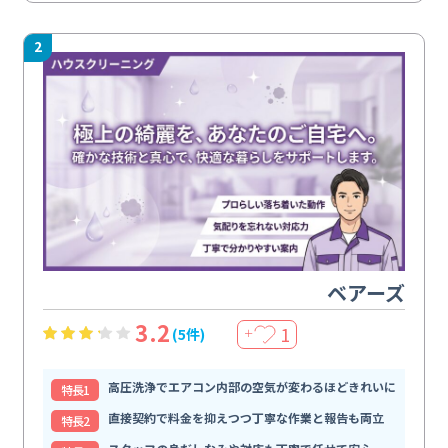
2
ベアーズ
3.2
1
(5件)
＋
高圧洗浄でエアコン内部の空気が変わるほどきれいに
特⻑1
直接契約で料金を抑えつつ丁寧な作業と報告も両立
特⻑2