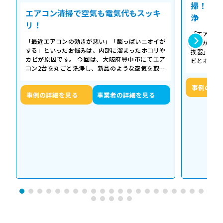
掃！空気
エアコン清掃で空気も電気代もスッキ
浄
リ！
「エアコン
「最近エアコンの効きが悪い」「酸っぱいニオイが
た気がする
する」といったお悩みは、内部に溜まったホコリや
換器」の汚
カビが原因です。 今回は、大阪府豊中市にてエア
ビとホコリ
コン2台を丸ごと洗浄し、新品のような空気を取り
底洗浄し、
戻した事例をご紹介します。 今回の作…
事例の詳
事例の詳細を見る
事業者の詳細を見る