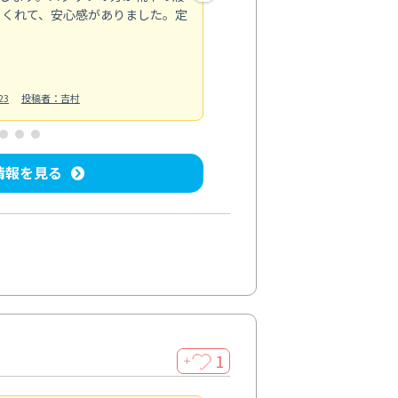
てくれて、安心感がありました。定
お風呂清掃
投稿日：2025/02/12
投
23
投稿者：吉村
情報を見る
1
＋