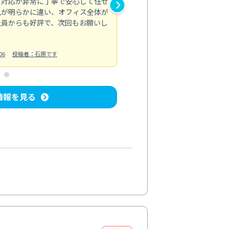
の対応が非常に丁寧で安心して任せ
もスムーズに進行。頑固な汚れ
風が明らかに違い、オフィス全体が
生まれ変わりました。料金も納
社員からも好評で、次回もお願いし
ています。
お風呂清掃
投稿日：2024/06/18
投
06
投稿者：石原です
情報を見る