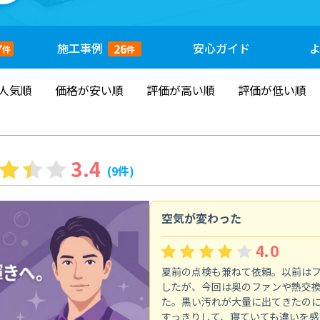
施工
事例
安心
ガイド
7
26
件
件
人気順
価格が安い順
評価が高い順
評価が低い順
3.4
(9件)
空気が変わった
4.0
夏前の点検も兼ねて依頼。以前は
したが、今回は奥のファンや熱交
た。黒い汚れが大量に出てきたの
すっきりして、寝ていても違いを感