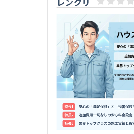
レンクリ
特⻑1
安心の「満足保証」と「損害保険
特⻑2
追加費用一切なしの安心料金設定
特⻑3
業界トップクラスの施工実績と確