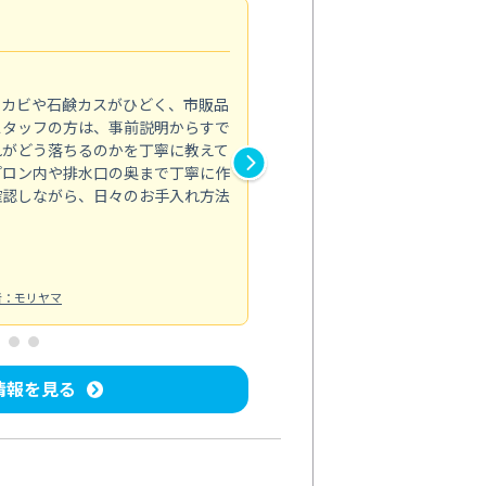
法人利用
5.0
のカビや石鹸カスがひどく、市販品
会社のトイレと洗面台清掃をス
スタッフの方は、事前説明からすで
てはオフィス対応が雑なところ
れがどう落ちるのかを丁寧に教えて
なみから言葉遣い、作業マナー
プロン内や排水口の奥まで丁寧に作
心して任せられました。
確認しながら、日々のお手入れ方法
トイレ清掃
投稿日：2024/09/09
投
者：モリヤマ
情報を見る