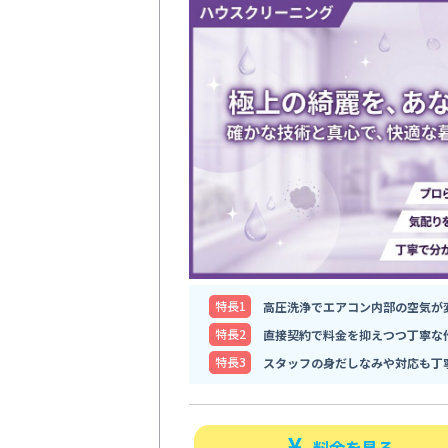
特⻑1
高圧洗浄でエアコン内部の空気が
特⻑2
直接契約で料金を抑えつつ丁寧な
特⻑3
スタッフの身だしなみや対応も丁
料金を見る