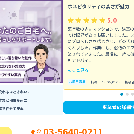
ホスピタリティの高さが魅力
5.0
築年数の古いマンションで、浴室
では限界がありお願いしました。
にプロらしさを感じさせ、どの汚
くれました。作業中も、浴槽のエ
業されていました。最後に一緒に
もアドバイ...
もっと見る
お風呂清掃
投稿日：2025/02/12
投稿
変わるほどきれいに
作業と報告も両立
事業者の詳細
寧で任せて安心
03-5640-0211