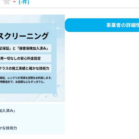
-
(-件)
事業者の詳細
加入済み」
かな技術力