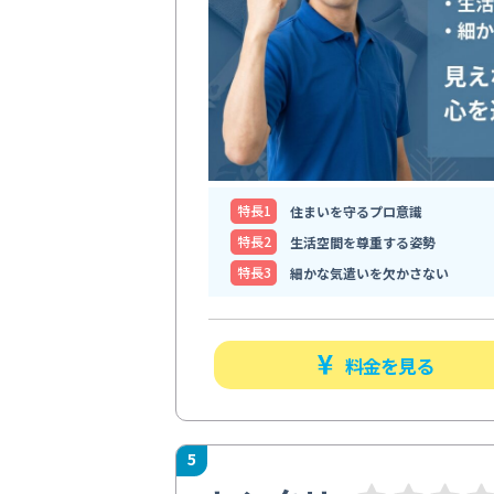
特⻑1
住まいを守るプロ意識
特⻑2
生活空間を尊重する姿勢
特⻑3
細かな気遣いを欠かさない
料金を見る
5