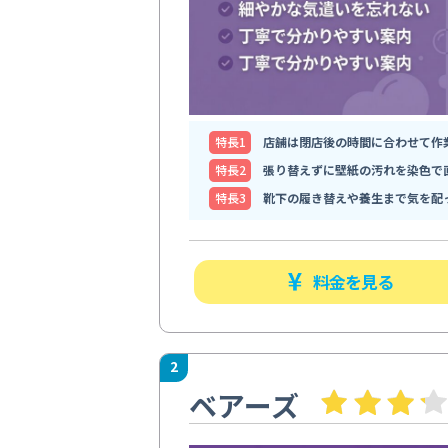
特⻑1
店舗は閉店後の時間に合わせて作
特⻑2
張り替えずに壁紙の汚れを染色で
特⻑3
靴下の履き替えや養生まで気を配
料金を見る
2
ベアーズ