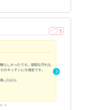
5
＋
親切で丁寧な作業
5.0
素晴らしかったです。頑固な汚れも
スタッフの方は非常に親切で、
ピカのキッチンに大満足です。
き安心感がありました。エアコ
り快適に感じています。丁寧な
稿者：でんでん
エアコンクリーニング
投稿日：2024/