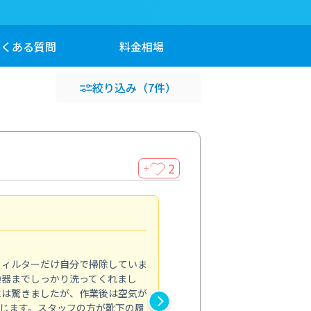
よくある
質問
料金
相場
絞り込み
（7件）
2
＋
浴室が明るく
5.0
フィルターだけ自分で掃除していま
掃除しても取れなかったカビや
換器までしっかり洗ってくれまし
がプロ。浴室が明るく感じるほ
には驚きましたが、作業後は空気が
の説明も丁寧で安心できました
じます。スタッフの方が靴下の履
と気分も全然違います。