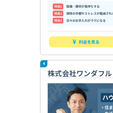
特⻑1
設備・建材が長持ちする
特⻑2
掃除の手間やストレスが軽減され
特⻑3
日々のお手入れがラクになる
料金を見る
4
株式会社ワンダフル