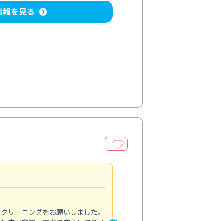
情報を見る
＋
納得のサービス
5.0
のクリーニングをお願いしました。
浴室の清掃を依頼しました。ス