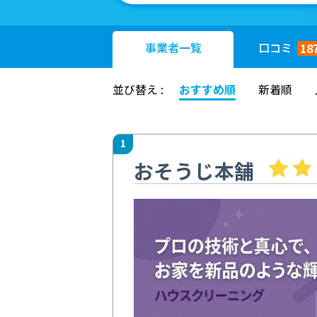
事業者
一覧
口コミ
18
並び替え :
おすすめ順
新着順
1
おそうじ本舗