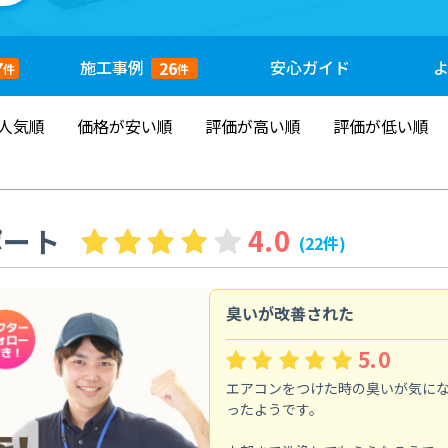
施工
事例
安心
ガイド
7
26
件
件
人気順
価格が安い順
評価が高い順
評価が低い順
ポート
4.0
(22件)
臭いが改善された
5.0
エアコンをつけた時の臭いが気に
ったようです。