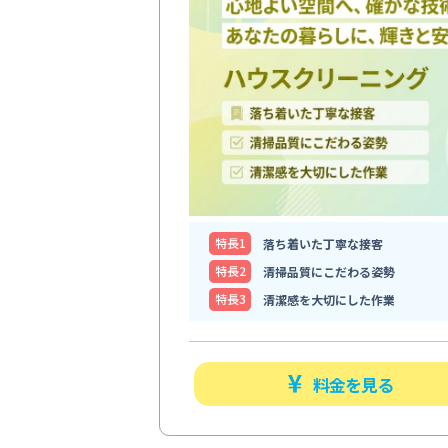
特⻑1
落ち着いた丁寧な接客
特⻑2
清掃品質にこだわる姿勢
特⻑3
清潔感を大切にした作業
料金を見る