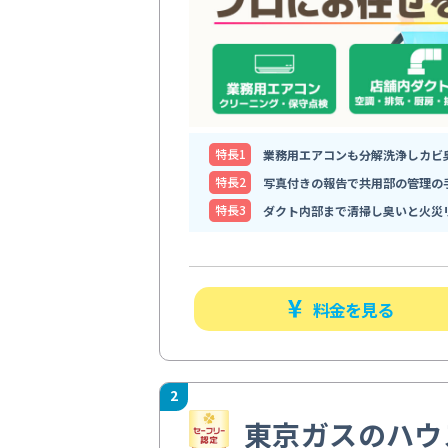
特⻑1
業務用エアコンも分解洗浄しカビ
特⻑2
写真付きの報告で共用部の管理の
特⻑3
ダクト内部まで清掃し臭いと火災
料金を見る
2
東京ガスのハウ