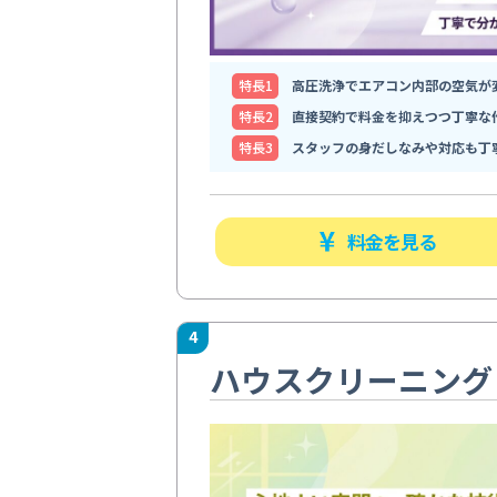
特⻑1
高圧洗浄でエアコン内部の空気が
特⻑2
直接契約で料金を抑えつつ丁寧な
特⻑3
スタッフの身だしなみや対応も丁
料金を見る
4
ハウスクリーニングR