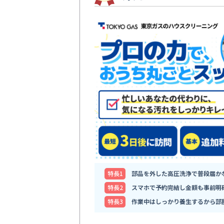
特⻑1
部品を外した高圧洗浄で普段届か
特⻑2
スマホで予約完結し金額も事前明
特⻑3
作業中はしっかり養生するから部