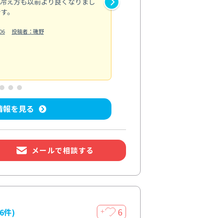
、冷え方も以前より良くなりまし
かない細かい部分まで手が行き
です。
い！」と驚いていました。
お風呂清掃
06
投稿者：磯野
投稿日：2026/06/27
投
情報を見る
メールで相談する
6
16件)
＋