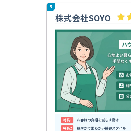
5
株式会社SOYO
特⻑1
お客様の負担を減らす動き
特⻑2
穏やかで柔らかい接客スタイル