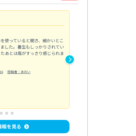
見違える仕上がり
4.0
ルを使っていると聞き、細かいとこ
ベランダの汚れが気になってい
いました。養生もしっかりされてい
かできず、しっかり掃除する機
ったあとは風がすっきり感じられま
てきたので、今回クリーニング
作業では床の汚れや溝に溜まっ
16
投稿者：あおい
らえました。自分では落としに
う...
もっと見る
ベランダ/バルコニー清掃
投稿日：202
情報を見る