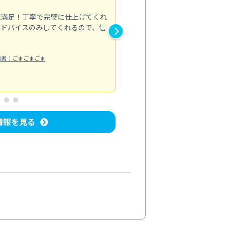
5.0
大満足！丁寧で完璧に仕上げてくれ
初めてエアコンクリーニングを
アドバイスのみしてくれるので、信
されました。仕事がとても丁寧
えるほど綺麗になりました。期
エアコンクリーニング
稿者：ごまごまごま
投稿日：2024/
情報を見る