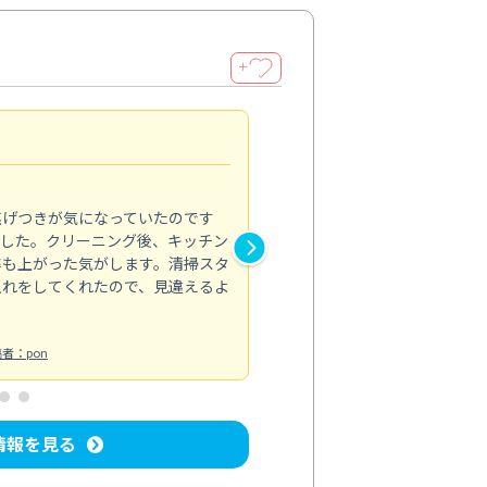
＋
清潔感アップ
5.0
焦げつきが気になっていたのです
トイレのカビなど汚れが気にな
ました。クリーニング後、キッチン
れがきれいに取れて、清潔感が
率も上がった気がします。清掃スタ
い部分までしっかりと対応して
入れをしてくれたので、見違えるよ
トイレ清掃
投稿日：2024/08/19
投
者：pon
情報を見る