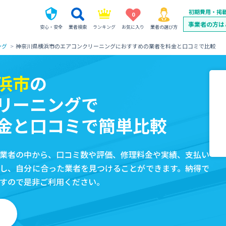
初期費用・掲
0
事業者の方は
安心・安全
業者検索
ランキング
お気に入り
業者の選び方
ング
神奈川県横浜市のエアコンクリーニングにおすすめの業者を料金と口コミで比較
浜市
の
リーニングで
金と口コミで簡単比較
業者の中から、口コミ数や評価、修理料金や実績、支払い
し、自分に合った業者を見つけることができます。納得で
すので是非ご利用ください。