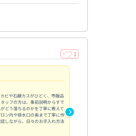
1
＋
法人利用
5.0
のカビや石鹸カスがひどく、市販品
会社のトイレと洗面台清掃をス
スタッフの方は、事前説明からすで
てはオフィス対応が雑なところ
れがどう落ちるのかを丁寧に教えて
なみから言葉遣い、作業マナー
プロン内や排水口の奥まで丁寧に作
心して任せられました。
確認しながら、日々のお手入れ方法
トイレ清掃
投稿日：2024/09/09
投