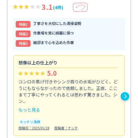
3.1
(4件)
＋
丁寧さを大切にした清掃姿勢
特⻑1
作業場を常に綺麗に保つ
特⻑2
細部まで心を込めた作業
特⻑3
想像以上の仕上がり
ス
5.0
コンロの焦げ付きやシンク周りの水垢がひどく、ど
油
うにもならなかったので依頼しました。正直、ここ
し
まで丁寧にやってくれるとは思わず驚きました。シ
浄
ン...
2...
もっと見る
も
キッチン清掃
キ
投稿日：2025/01/18
投稿者：ナッチ
投稿日