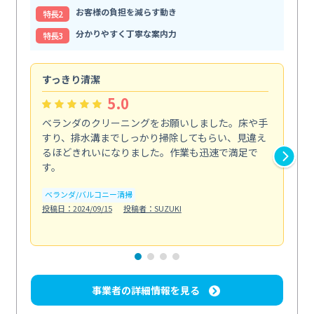
お客様の負担を減らす動き
特⻑2
分かりやすく丁寧な案内力
特⻑3
すっきり清潔
キ
5.0
ベランダのクリーニングをお願いしました。床や手
コ
すり、排水溝までしっかり掃除してもらい、見違え
れ
るほどきれいになりました。作業も迅速で満足で
く
す。
欲を.
も
ベランダ/バルコニー清掃
投稿日：2024/09/15
投稿者：SUZUKI
キ
投稿日
事業者の詳細情報を見る