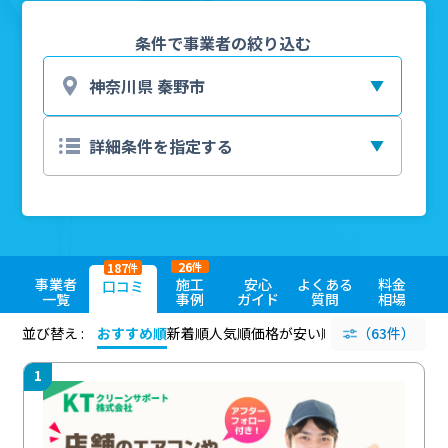
条件で事業者の絞り込む
26
187
件
件
事業者
施工
安心
よくある
料金
口コミ
一覧
事例
ガイド
質問
相場
並び替え :
おすすめ順
新着順
人気順
価格が安い順
評価が高い順
（63件）
評価
1