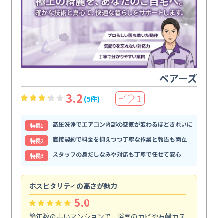
ベアーズ
3.2
1
(5件)
＋
高圧洗浄でエアコン内部の空気が変わるほどきれいに
特⻑1
直接契約で料金を抑えつつ丁寧な作業と報告も両立
特⻑2
スタッフの身だしなみや対応も丁寧で任せて安心
特⻑3
ホスピタリティの高さが魅力
法
5.0
築年数の古いマンションで、浴室のカビや石鹸カス
会