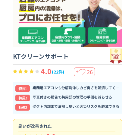
KTクリーンサポート
4.0
26
(22件)
＋
業務用エアコンも分解洗浄しカビ臭さを解消してくれる
特⻑1
写真付きの報告で共用部の管理の手間を減らせる
特⻑2
ダクト内部まで清掃し臭いと火災リスクを軽減できる
特⻑3
臭いが改善された
と