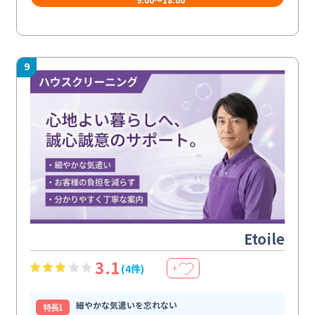
9
Etoile
3.1
(4件)
＋
細やかな気遣いを忘れない
特⻑1