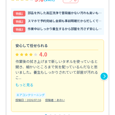
部品を外した高圧洗浄で普段届かない汚れも臭いもすっきり解消
特⻑1
スマホで予約完結し金額も事前明確だから忙しくても頼みやすい
特⻑2
作業中はしっかり養生するから部屋を汚さず安心して任せられる
特⻑3
安心して任せられる
見
4.0
作業後の拭き上げまで新しいタオルを使っていると
ベ
聞き、細かいところまで気を配っているんだなと思
単
いました。養生もしっかりされていて部屋が汚れる
が
こ...
回...
もっと見る
も
エアコンクリーニング
ベラ
投稿日：2026/07/16
投稿者：あおい
投稿日