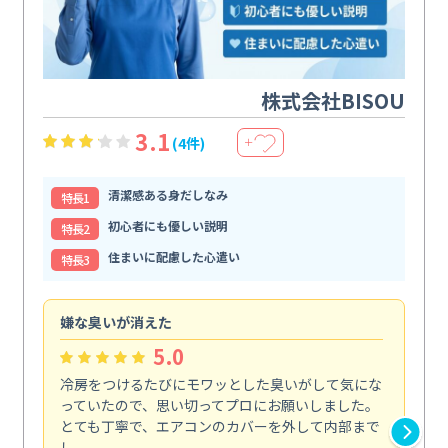
株式会社BISOU
3.1
(4件)
＋
清潔感ある身だしなみ
特⻑1
初心者にも優しい説明
特⻑2
住まいに配慮した心遣い
特⻑3
嫌な臭いが消えた
頼
5.0
冷房をつけるたびにモワッとした臭いがして気にな
毎
っていたので、思い切ってプロにお願いしました。
し
とても丁寧で、エアコンのカバーを外して内部まで
口
し...
な...