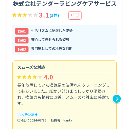
株式会社テンダーラビングケアサービス
3.1
(5件)
＋
生活リズムに配慮した姿勢
特⻑1
安心して任せられる姿勢
特⻑2
専門家としての冷静な判断
特⻑3
スムーズな対応
汚
4.0
長年放置していた換気扇の油汚れをクリーニングし
バ
てもらいました。細かい部分までしっかり清掃さ
な
れ、換気力も格段に改善。スムーズな対応に感謝で
ら
す。
そ...
も
キッチン清掃
投稿日：2024/08/26
投稿者：kanta
ベラ
投稿日