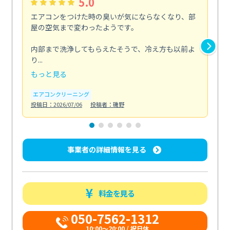
5.0
エアコンをつけた時の臭いが気にならなくなり、部
ず
屋の空気まで変わったようです。
壁
ン
内部まで洗浄してもらえたそうで、冷え方も以前よ
な...
り...
も
もっと見る
お
投稿日
エアコンクリーニング
投稿日：2026/07/06
投稿者：磯野
事業者の詳細情報を見る
料金を見る
050-7562-1312
10:00〜20:00 / 祝日休