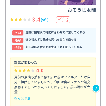
おそうじ本舗
3.4
2
(9件)
＋
店舗は閉店後の時間に合わせて作業してくれる
特⻑1
張り替えずに壁紙の汚れを染色で直せる
特⻑2
靴下の履き替えや養生まで気を配ってくれる
特⻑3
空気が変わった
浴
4.0
夏前の点検も兼ねて依頼。以前はフィルターだけ自
掃
分で掃除していましたが、今回は奥のファンや熱交
た
換器までしっかり洗ってくれました。黒い汚れが大
キ
量...
安...
もっと見る
も