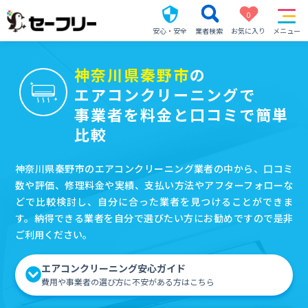
0
安心・安全
業者検索
お気に入り
メニュー
神奈川県秦野市
の
エアコンクリーニングで
事業者を料金と口コミで簡単
比較
神奈川県秦野市のエアコンクリーニング業者の中から、口コミ
数や評価、修理料金や実績、支払い方法やアフターフォローな
どで比較検討し、自分に合った業者を見つけることができま
す。納得できる業者を自分で選びたい方にお勧めですので是非
ご利用ください。
エアコンクリーニング安心ガイド
費用や事業者の選び方に不安がある方はこちら