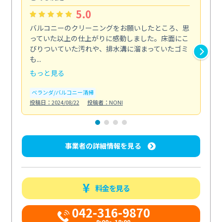
5.0
バルコニーのクリーニングをお願いしたところ、思
2
っていた以上の仕上がりに感動しました。床面にこ
す
びりついていた汚れや、排水溝に溜まっていたゴミ
す
も...
ので.
もっと見る
も
ベランダ/バルコニー清掃
エ
投稿日：2024/08/22
投稿者：NONI
投稿日
事業者の詳細情報を見る
料金を見る
042-316-9870
9:00〜18:00