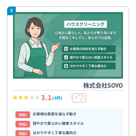
5
株式会社SOYO
3.1
(4件)
＋
お客様の負担を減らす動き
特⻑1
穏やかで柔らかい接客スタイル
特⻑2
分かりやすく丁寧な案内力
特⻑3