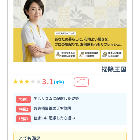
掃除王国
3.1
(4件)
＋
生活リズムに配慮した姿勢
特⻑1
お客様目線の丁寧説明
特⻑2
住まいに配慮した心遣い
特⻑3
とても満足
安