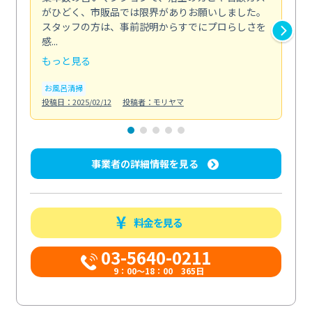
がひどく、市販品では限界がありお願いしました。
し
スタッフの方は、事前説明からすでにプロらしさを
あ
感...
い...
もっと見る
も
お風呂清掃
ト
投稿日：2025/02/12
投稿者：モリヤマ
投稿日
事業者の詳細情報を見る
料金を見る
03-5640-0211
9：00～18：00 365日