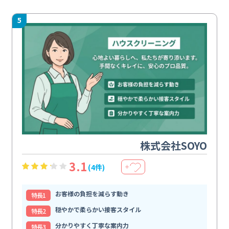
5
株式会社SOYO
3.1
(4件)
＋
お客様の負担を減らす動き
特⻑1
穏やかで柔らかい接客スタイル
特⻑2
分かりやすく丁寧な案内力
特⻑3