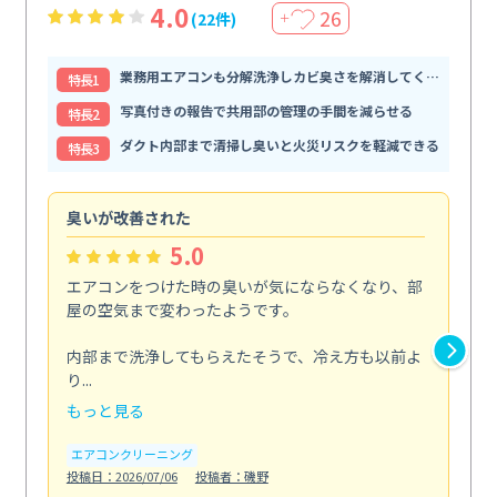
4.0
26
(22件)
＋
業務用エアコンも分解洗浄しカビ臭さを解消してくれる
特⻑1
写真付きの報告で共用部の管理の手間を減らせる
特⻑2
ダクト内部まで清掃し臭いと火災リスクを軽減できる
特⻑3
臭いが改善された
と
5.0
エアコンをつけた時の臭いが気にならなくなり、部
ず
屋の空気まで変わったようです。
壁
ン
内部まで洗浄してもらえたそうで、冷え方も以前よ
な...
り...
も
もっと見る
お
投稿日
エアコンクリーニング
投稿日：2026/07/06
投稿者：磯野