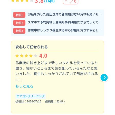
3.8
6
(16件)
＋
部品を外した高圧洗浄で普段届かない汚れも臭いもすっきり解消
特⻑1
スマホで予約完結し金額も事前明確だから忙しくても頼みやすい
特⻑2
作業中はしっかり養生するから部屋を汚さず安心して任せられる
特⻑3
安心して任せられる
見
4.0
作業後の拭き上げまで新しいタオルを使っていると
ベ
聞き、細かいところまで気を配っているんだなと思
単
いました。養生もしっかりされていて部屋が汚れる
が
こ...
回...
もっと見る
も
エアコンクリーニング
ベラ
投稿日：2026/07/16
投稿者：あおい
投稿日