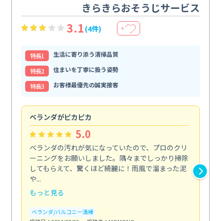
きらきらおそうじサービス
3.1
(4件)
＋
生活に寄り添う清掃品質
特⻑1
住まいを丁寧に扱う姿勢
特⻑2
お客様最優先の誠実接客
特⻑3
ベランダがピカピカ
今
5.0
ベランダの汚れが気になっていたので、プロのクリ
掃
ーニングをお願いしました。隅々までしっかり掃除
し
してもらえて、驚くほど綺麗に！雨風で溜まった泥
あ
や...
年...
もっと見る
も
ベランダ/バルコニー清掃
エ