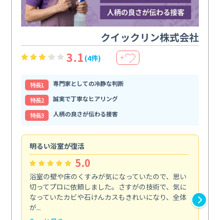
クイックリン株式会社
3.1
(4件)
＋
専門家としての冷静な判断
特⻑1
誠実で丁寧なヒアリング
特⻑2
人柄の良さが伝わる接客
特⻑3
明るい浴室が復活
仕
5.0
浴室の壁や床のくすみが気になっていたので、思い
毎
切ってプロに依頼しました。さすがの技術で、気に
て
なっていたカビや石けんカスもきれいになり、全体
を
が...
驚...