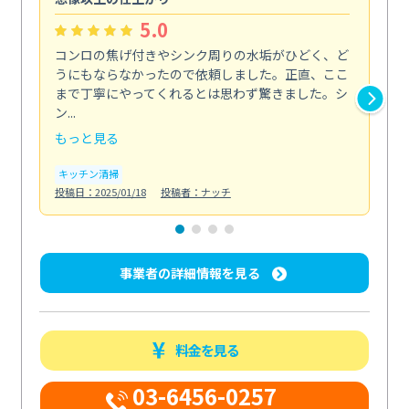
5.0
コンロの焦げ付きやシンク周りの水垢がひどく、ど
油
うにもならなかったので依頼しました。正直、ここ
し
まで丁寧にやってくれるとは思わず驚きました。シ
浄
ン...
2...
もっと見る
も
キッチン清掃
キ
投稿日：2025/01/18
投稿者：ナッチ
投稿日
事業者の詳細情報を見る
料金を見る
03-6456-0257