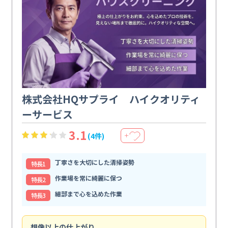
株式会社HQサプライ ハイクオリティ
ーサービス
3.1
(4件)
＋
丁寧さを大切にした清掃姿勢
特⻑1
作業場を常に綺麗に保つ
特⻑2
細部まで心を込めた作業
特⻑3
想像以上の仕上がり
ス