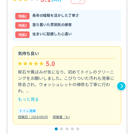
長年の経験を活かした丁寧さ
特⻑1
落ち着いた雰囲気の接客
特⻑2
住まいに配慮した心遣い
特⻑3
気持ち良い
頼
5.0
尿石や黄ばみが気になり、初めてトイレのクリーニ
エ
ングをお願いしました。こびりついた汚れも見事に
で
除去され、ウォッシュレットの掃除も丁寧に行わ
浄
れ、...
も...
もっと見る
も
トイレ清掃
エ
投稿日：2024/09/05
投稿者：K.I
投稿日