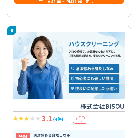
AM9:00 ～ PM19:00 定...
9
株式会社BISOU
3.1
(4件)
＋
清潔感ある身だしなみ
特⻑1