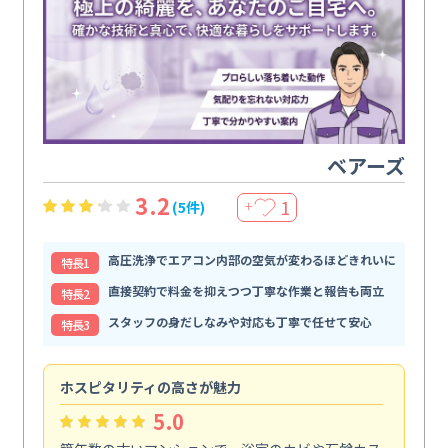
ベアーズ
3.2
1
(5件)
＋
高圧洗浄でエアコン内部の空気が変わるほどきれいに
特⻑1
直接契約で料金を抑えつつ丁寧な作業と報告も両立
特⻑2
スタッフの身だしなみや対応も丁寧で任せて安心
特⻑3
ホスピタリティの高さが魅力
法
5.0