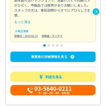
築年数の古いマンションで、浴室のカビや石鹸カス
会
がひどく、市販品では限界がありお願いしました。
し
スタッフの方は、事前説明からすでにプロらしさを
あ
感...
い...
もっと見る
も
お風呂清掃
ト
投稿日：2025/02/12
投稿者：モリヤマ
投稿日
事業者の詳細情報を見る
料金を見る
03-5640-0211
9：00～18：00 365日