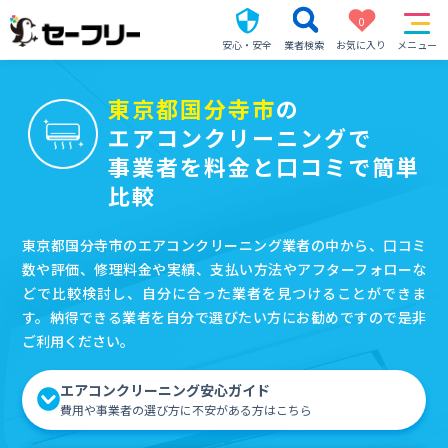
0
安心・安全
業者検索
お気に入り
メニュー
東京都国分寺市
の
エアコンクリーニングで
事業者を料金と口コミで簡単
比較
東京都国分寺市のエアコンクリーニング業者の中から、口コミ
数や評価、修理料金や実績、支払い方法やアフターフォローな
どで比較検討し、自分に合った業者を見つけることができま
す。納得できる業者を自分で選びたい方にお勧めですので是非
ご利用ください。
エアコンクリーニング安心ガイド
費用や事業者の選び方に不安がある方はこちら