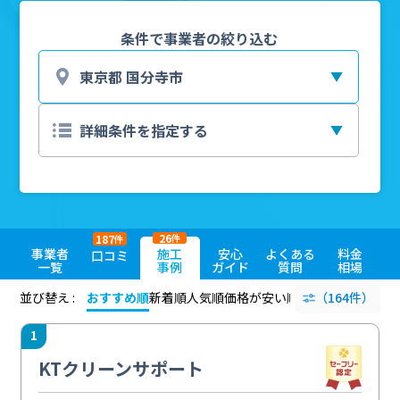
条件で事業者の絞り込む
26
187
件
件
事業者
施工
安心
よくある
料金
口コミ
一覧
事例
ガイド
質問
相場
並び替え :
おすすめ順
新着順
人気順
価格が安い順
評価が高い順
（164件）
評価
1
KTクリーンサポート