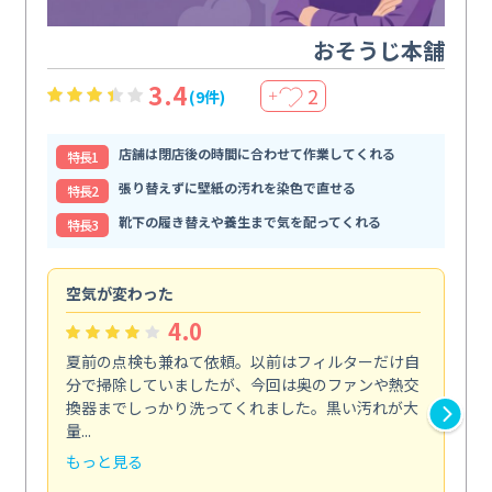
おそうじ本舗
3.4
2
(9件)
＋
店舗は閉店後の時間に合わせて作業してくれる
特⻑1
張り替えずに壁紙の汚れを染色で直せる
特⻑2
靴下の履き替えや養生まで気を配ってくれる
特⻑3
空気が変わった
浴
4.0
夏前の点検も兼ねて依頼。以前はフィルターだけ自
掃
分で掃除していましたが、今回は奥のファンや熱交
た
換器までしっかり洗ってくれました。黒い汚れが大
キ
量...
安...
もっと見る
も