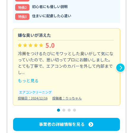
初心者にも優しい説明
特⻑2
住まいに配慮した心遣い
特⻑3
嫌な臭いが消えた
頼
5.0
冷房をつけるたびにモワッとした臭いがして気にな
毎
っていたので、思い切ってプロにお願いしました。
し
とても丁寧で、エアコンのカバーを外して内部まで
口
し...
な...
もっと見る
も
エアコンクリーニング
水
投稿日：2024/12/16
投稿者：りっちゃん
投稿日
事業者の詳細情報を見る