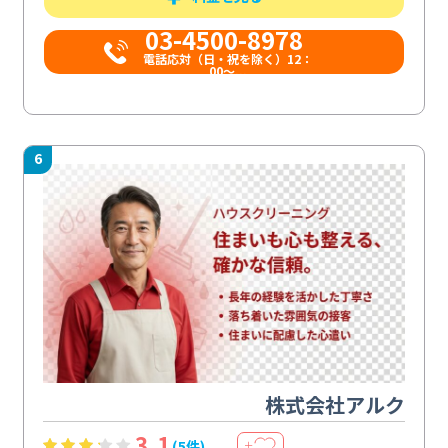
03-4500-8978
電話応対（日・祝を除く）12：
00～...
6
株式会社アルク
3.1
(5件)
＋