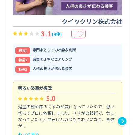
クイックリン株式会社
3.1
(4件)
＋
専門家としての冷静な判断
特⻑1
誠実で丁寧なヒアリング
特⻑2
人柄の良さが伝わる接客
特⻑3
明るい浴室が復活
仕
5.0
浴室の壁や床のくすみが気になっていたので、思い
毎
切ってプロに依頼しました。さすがの技術で、気に
て
なっていたカビや石けんカスもきれいになり、全体
を
が...
驚...
もっと見る
も