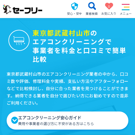
0
安心・安全
業者検索
お気に入り
メニュー
東京都武蔵村山市
の
エアコンクリーニングで
事業者を料金と口コミで簡単
比較
東京都武蔵村山市のエアコンクリーニング業者の中から、口コ
ミ数や評価、修理料金や実績、支払い方法やアフターフォロー
などで比較検討し、自分に合った業者を見つけることができま
す。納得できる業者を自分で選びたい方にお勧めですので是非
ご利用ください。
エアコンクリーニング安心ガイド
費用や事業者の選び方に不安がある方はこちら