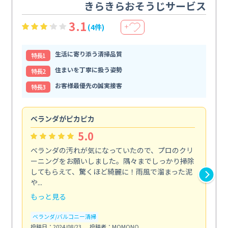
きらきらおそうじサービス
3.1
(4件)
＋
生活に寄り添う清掃品質
特⻑1
住まいを丁寧に扱う姿勢
特⻑2
お客様最優先の誠実接客
特⻑3
ベランダがピカピカ
今
5.0
ベランダの汚れが気になっていたので、プロのクリ
掃
ーニングをお願いしました。隅々までしっかり掃除
し
してもらえて、驚くほど綺麗に！雨風で溜まった泥
あ
や...
年...
もっと見る
も
ベランダ/バルコニー清掃
エ
投稿日：2024/08/23
投稿者：MOMONO
投稿日