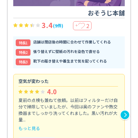
おそうじ本舗
3.4
2
(9件)
＋
店舗は閉店後の時間に合わせて作業してくれる
特⻑1
張り替えずに壁紙の汚れを染色で直せる
特⻑2
靴下の履き替えや養生まで気を配ってくれる
特⻑3
空気が変わった
浴
4.0
夏前の点検も兼ねて依頼。以前はフィルターだけ自
掃
分で掃除していましたが、今回は奥のファンや熱交
た
換器までしっかり洗ってくれました。黒い汚れが大
キ
量...
安...
もっと見る
も