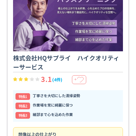
株式会社HQサプライ ハイクオリティ
ーサービス
3.1
(4件)
＋
丁寧さを大切にした清掃姿勢
特⻑1
作業場を常に綺麗に保つ
特⻑2
細部まで心を込めた作業
特⻑3
想像以上の仕上がり
ス