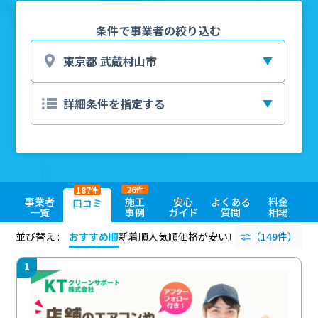
条件で事業者の絞り込む
26
187
件
件
事業者
施工
安心
よくある
料金
口コミ
一覧
事例
ガイド
質問
相場
並び替え :
おすすめ順
新着順
人気順
価格が安い順
評価が高い順
（149件）
評価
1