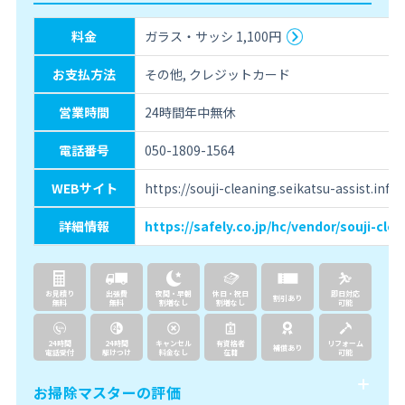
料金
ガラス・サッシ 1,100円
お支払方法
その他, クレジットカード
営業時間
24時間年中無休
電話番号
050-1809-1564
WEBサイト
https://souji-cleaning.seikatsu-assist.inf
詳細情報
https://safely.co.jp/hc/vendor/souji-clea
お見積り
出張費
夜間・早朝
休日・祝日
即日対応
割引あり
無料
無料
割増なし
割増なし
可能
24時間
24時間
キャンセル
有資格者
リフォーム
補償あり
電話受付
駆けつけ
料金なし
在籍
可能
お掃除マスターの評価