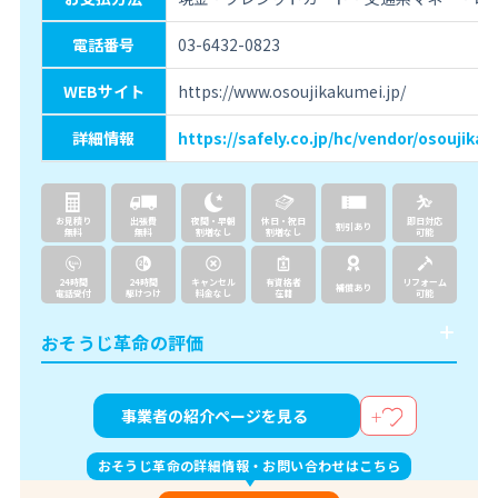
電話番号
03-6432-0823
WEBサイト
https://www.osoujikakumei.jp/
詳細情報
https://safely.co.jp/hc/vendor/osoujika
お見積り
出張費
夜間・早朝
休日・祝日
即日対応
割引あり
無料
無料
割増なし
割増なし
可能
24時間
24時間
キャンセル
有資格者
リフォーム
補償あり
電話受付
駆けつけ
料金なし
在籍
可能
おそうじ革命の評価
事業者の紹介ページを見る
おそうじ革命の詳細情報・お問い合わせはこちら