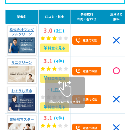
2.3
技術と実績は十分か
各種無料
お見積り
2.4
作業内容のわかりやすさ
業者名
口コミ・料金
お問い合わせ
無料
2.5
損害・品質保証の有無と期間の確認
3.0
株式会社ワンダ
(3件)
フルクリーン
3
愛媛県四国中央市でエアコンクリーニング業者に安く
電話で相談
依頼する方法【4つのコツ】
¥
料金を見る
3.1
複数の業者から見積もりを取る
3.1
(4件)
3.2
なるべくセットで依頼する（オプションパックの活用）
サニクリーン
3.3
定期サービスを利用して、1回あたりの費用を下げる
電話で相談
¥
料金を見る
3.4
安い業者を見つける
-
(-件)
おそうじ革命
4
エアコンクリーニング依頼の流れ【4つのステップ】
電話で相談
5
【愛媛県四国中央市のエアコンクリーニング】まずは
¥
料金を見る
プロにご相談を！
3.1
(6件)
お掃除マスター
電話で相談